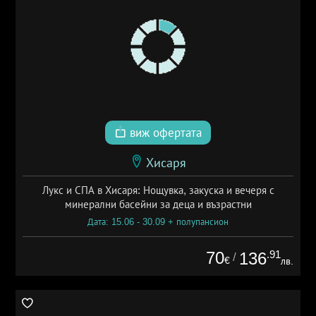
виж офертата
Хисаря
Лукс и СПА в Хисаря: Нощувка, закуска и вечеря с
минерални басейни за деца и възрастни
Дата: 15.06 - 30.09 + полупансион
70
.91
136
/
€
лв.