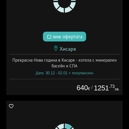
виж офертата
Хисаря
Прекрасна Нова година в Хисаря - хотела с минерален
басейн и СПА
Дата: 30.12 - 02.01 + полупансион
640
.73
1251
/
€
лв.