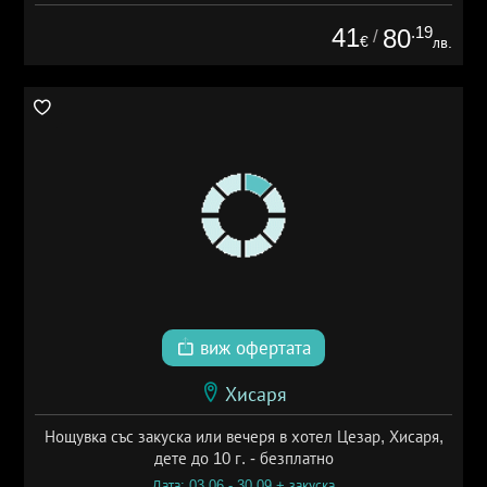
41
.19
80
/
€
лв.
виж офертата
Хисаря
Нощувка със закуска или вечеря в хотел Цезар, Хисаря,
дете до 10 г. - безплатно
Дата: 03.06 - 30.09 + закуска