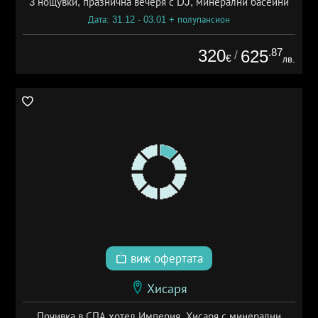
3 нощувки, празнична вечеря с DJ, минерални басейни
Дата: 31.12 - 03.01 + полупансион
320
.87
625
/
€
лв.
виж офертата
Хисаря
Почивка в СПА хотел Империя, Хисаря с минерални