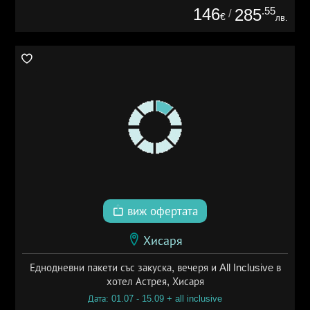
146
.55
285
/
€
лв.
виж офертата
Хисаря
Еднодневни пакети със закуска, вечеря и All Inclusive в
хотел Астрея, Хисаря
Дата: 01.07 - 15.09 + all inclusive