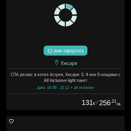
виж офертата
Хисаря
СПА релакс в хотел Астрея, Хисаря: 3, 4 или 5 нощувки с
All Inclusive light пакет
Дата: 16.09 - 22.12 + all inclusive
131
.21
256
/
€
лв.