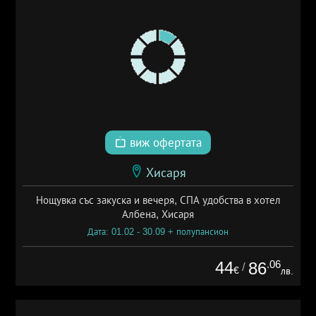
виж офертата
Хисаря
Нощувка със закуска и вечеря, СПА удобства в хотел
Албена, Хисаря
Дата: 01.02 - 30.09 + полупансион
44
.06
86
/
€
лв.