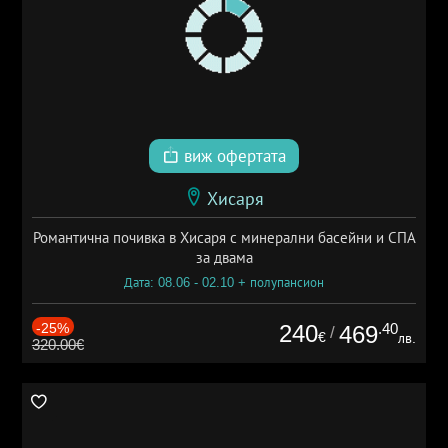
виж офертата
Хисаря
Романтична почивка в Хисаря с минерални басейни и СПА
за двама
Дата: 08.06 - 02.10 + полупансион
-25%
240
.40
469
/
€
лв.
320.00€