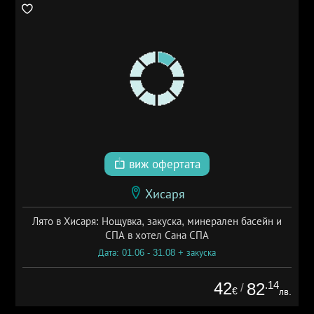
виж офертата
Хисаря
Лято в Хисаря: Нощувка, закуска, минерален басейн и
СПА в хотел Сана СПА
Дата: 01.06 - 31.08 + закуска
42
.14
82
/
€
лв.