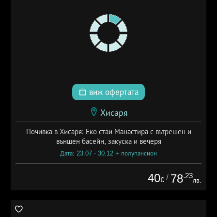
виж офертата
Хисаря
Почивка в Хисаря: Еко стаи Манастира с вътрешен и
външен басейн, закуска и вечеря
Дата: 23.07 - 30.12 + полупансион
40
.23
78
/
€
лв.