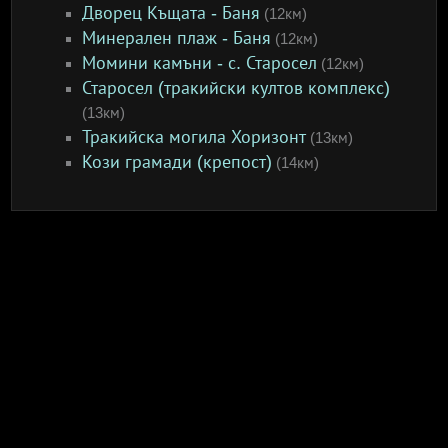
Дворец Къщата - Баня
(12км)
Минерален плаж - Баня
(12км)
Момини камъни - с. Старосел
(12км)
Старосел (тракийски култов комплекс)
(13км)
Тракийска могила Хоризонт
(13км)
Кози грамади (крепост)
(14км)