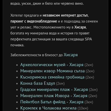
водка, уиски, джин и бяло или червено вино.
Хотелът предлага и
независим интернет достъп
,
паркинг с видеонаблюдение
и е подходящ за семеен
уют и релакс. Местоположението му в
Хисаря
,
богатата му минерална вода и история го правят
перфектната дестинация за вашата следваща SPA
почивка.
Хисаря
Забележителности в близост до
Археологически музей - Хисаря
(2км)
Минерален извор Момина сълза
(2км)
Късноримска семейна гробница
(2км)
Конна база Ездул
(2км)
Градски минерален плаж - Хисаря
(2км)
Минерален плаж Извора - Хисаря
(2км)
Пейнтбол Батъл фийлд - Хисаря
(3км)
Кромлех в Чолакова могила
(10км)