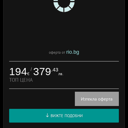
rio.bg
оферта от
194
379
/
.43
€
лв.
ТОП ЦЕНА
Изтекла оферта
ВИЖТЕ ПОДОБНИ