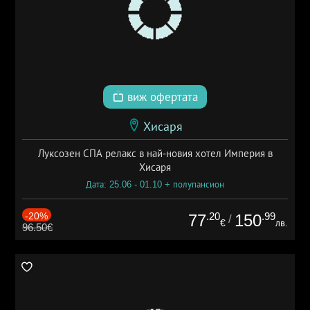
виж офертата
Хисаря
Луксозен СПА релакс в най-новия хотел Империя в
Хисаря
Дата: 25.06 - 01.10 + полупансион
-20%
.20
.99
77
150
/
€
лв.
96.50€