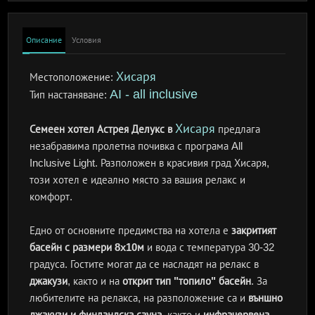
Описание
Условия
Хисаря
Местоположение:
AI - all inclusive
Тип настаняване:
Хисаря
Семеен хотел Астрея Делукс в
предлага
незабравима пролетна почивка с програма All
Inclusive Light. Разположен в красивия град Хисаря,
този хотел е идеално място за вашия релакс и
комфорт.
Едно от основните предимства на хотела е
закритият
басейн с размери 8x10м
и вода с температура 30-32
градуса. Гостите могат да се насладят на релакс в
джакузи
, както и на
открит тип "топило" басейн
. За
любителите на релакса, на разположение са и
външно
джакузи и финландска сауна
, както и
инфрачервена