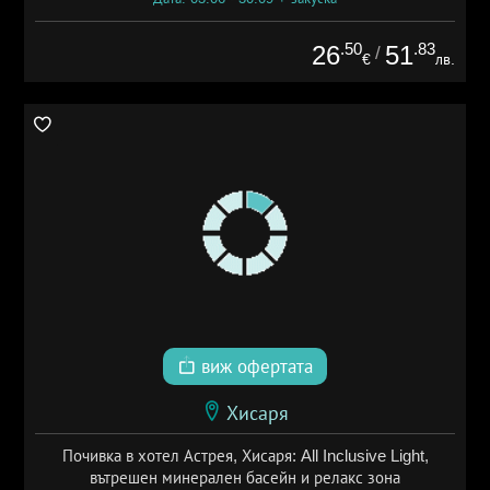
.50
.83
26
51
/
€
лв.
виж офертата
Хисаря
Почивка в хотел Астрея, Хисаря: All Inclusive Light,
вътрешен минерален басейн и релакс зона