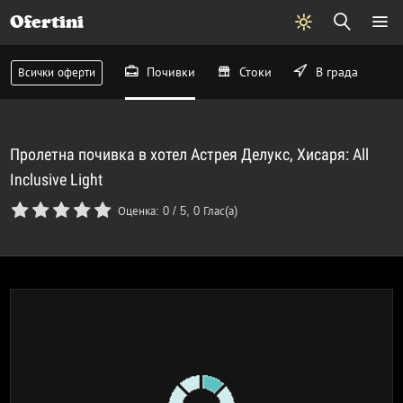
Ofertini
Почивки
Стоки
В града
Всички оферти
Пролетна почивка в хотел Астрея Делукс, Хисаря: All
Inclusive Light
Оценка:
0
/
5
,
0
Глас(а)