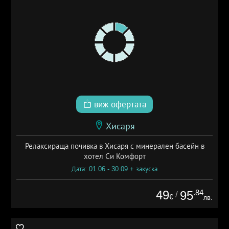
виж офертата
Хисаря
Релаксираща почивка в Хисаря с минерален басейн в
хотел Си Комфорт
Дата: 01.06 - 30.09 + закуска
49
.84
95
/
€
лв.