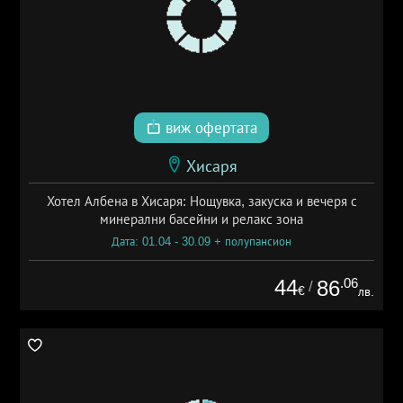
виж офертата
Хисаря
Хотел Албена в Хисаря: Нощувка, закуска и вечеря с
минерални басейни и релакс зона
Дата: 01.04 - 30.09 + полупансион
44
.06
86
/
€
лв.