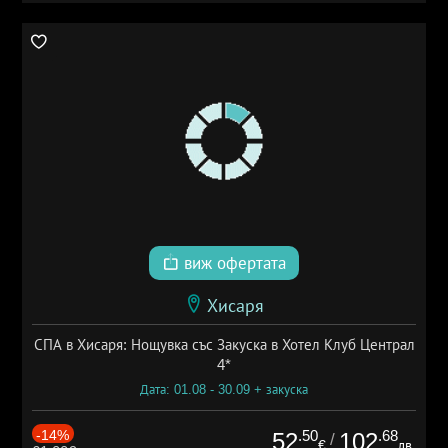
виж офертата
Хисаря
СПА в Хисаря: Нощувка със Закуска в Хотел Клуб Централ
4*
Дата: 01.08 - 30.09 + закуска
-14%
.50
.68
52
102
/
€
лв.