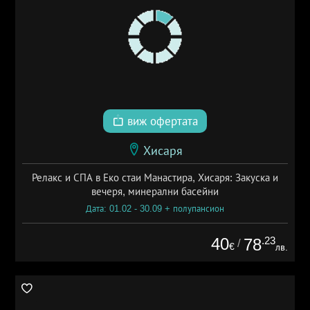
виж офертата
Хисаря
Релакс и СПА в Еко стаи Манастира, Хисаря: Закуска и
вечеря, минерални басейни
Дата: 01.02 - 30.09 + полупансион
40
.23
78
/
€
лв.