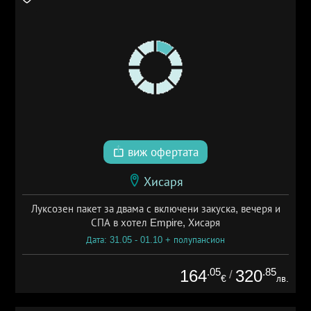
виж офертата
Хисаря
Луксозен пакет за двама с включени закуска, вечеря и
СПА в хотел Empire, Хисаря
Дата: 31.05 - 01.10 + полупансион
.05
.85
164
320
/
€
лв.