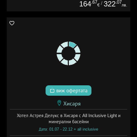
.67
.07
164
322
/
€
лв.
виж офертата
Хисаря
Хотел Астрея Делукс в Хисаря с All Inclusive Light и
минерални басейни
Дата: 01.07 - 22.12 + all inclusive