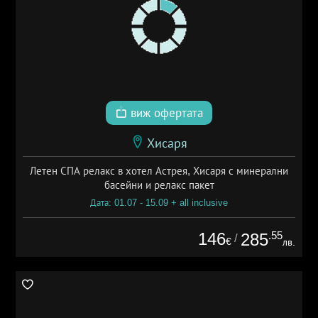
виж офертата
Хисаря
Летен СПА релакс в хотел Астрея, Хисаря с минерални
басейни и релакс пакет
Дата: 01.07 - 15.09 + all inclusive
146
.55
285
/
€
лв.