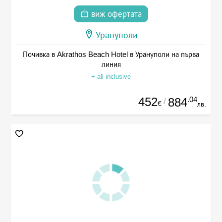
виж офертата
Урануполи
Почивка в Akrathos Beach Hotel в Урануполи на първа
линия
+ all inclusive
452
.04
884
/
€
лв.