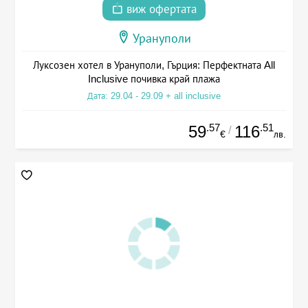
виж офертата
Урануполи
Луксозен хотел в Урануполи, Гърция: Перфектната All
Inclusive почивка край плажа
Дата: 29.04 - 29.09 + all inclusive
.57
.51
59
116
/
€
лв.