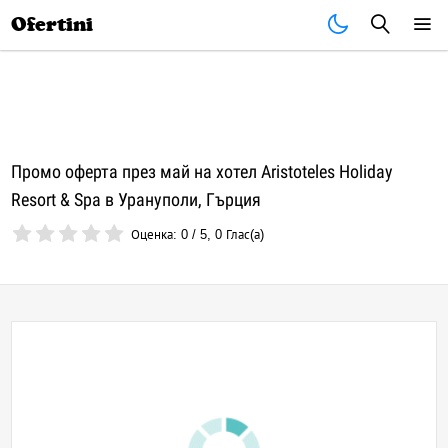
Почивки
Стоки
В града
Всички оферти
Ofertini
Промо оферта през май на хотел Aristoteles Holiday
Resort & Spa в Урануполи, Гърция
Оценка:
0
/
5
,
0
Глас(а)