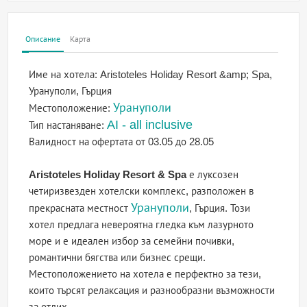
Описание
Карта
Име на хотела:
Aristoteles Holiday Resort &amp; Spa,
Урануполи, Гърция
Урануполи
Местоположение:
AI - all inclusive
Тип настаняване:
Валидност на офертата
от 03.05 до 28.05
Aristoteles Holiday Resort & Spa
е луксозен
четиризвезден хотелски комплекс, разположен в
Урануполи
прекрасната местност
, Гърция. Този
хотел предлага невероятна гледка към лазурното
море и е идеален избор за семейни почивки,
романтични бягства или бизнес срещи.
Местоположението на хотела е перфектно за тези,
които търсят релаксация и разнообразни възможности
за отдих.