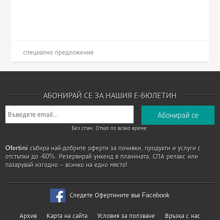
специално предложение
АБОНИРАЙ СЕ ЗА НАШИЯ Е-БЮЛЕТИН
Без спам. Отказ по всяко време.
Ofertini
събира най-добрите оферти за почивки, продукти и услуги с
отстъпки до -60%. Резервирай уикенд в планината, СПА релакс или
пазарувай изгодно – всичко на едно място!
Следете Офертините във Facebook
Архив
Карта на сайта
Условия за ползване
Връзка с нас