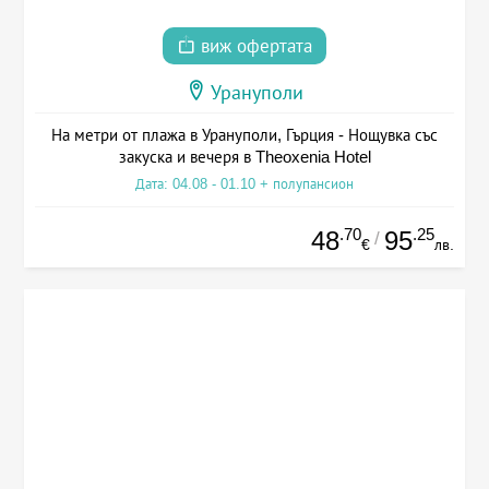
виж офертата
Урануполи
На метри от плажа в Урануполи, Гърция - Нощувка със
закуска и вечеря в Theoxenia Hotel
Дата: 04.08 - 01.10 + полупансион
.70
.25
48
95
/
€
лв.