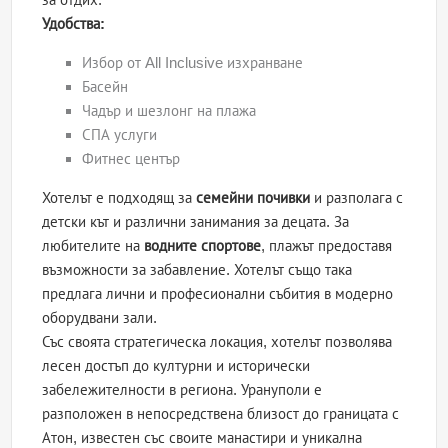
Удобства:
Избор от All Inclusive изхранване
Басейн
Чадър и шезлонг на плажа
СПА услуги
Фитнес център
Хотелът е подходящ за
семейни почивки
и разполага с
детски кът и различни занимания за децата. За
любителите на
водните спортове
, плажът предоставя
възможности за забавление. Хотелът също така
предлага лични и професионални събития в модерно
оборудвани зали.
Със своята стратегическа локация, хотелът позволява
лесен достъп до културни и исторически
забележителности в региона. Урануполи е
разположен в непосредствена близост до границата с
Атон, известен със своите манастири и уникална