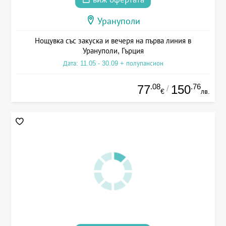
Урануполи
Нощувка със закуска и вечеря на първа линия в
Урануполи, Гърция
Дата: 11.05 - 30.09 + полупансион
.08
.76
77
150
/
€
лв.