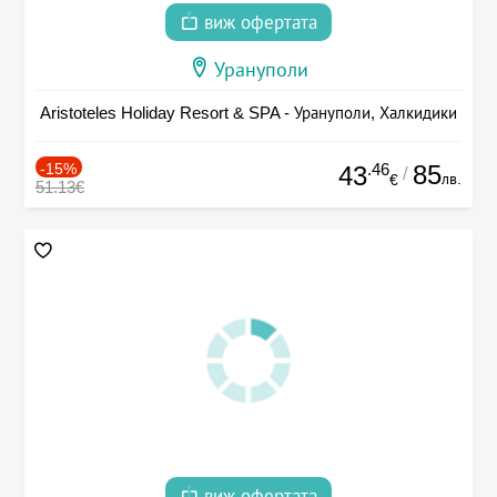
виж офертата
Урануполи
Aristoteles Holiday Resort & SPA - Урануполи, Халкидики
-15%
.46
85
43
/
лв.
€
51.13€
виж офертата