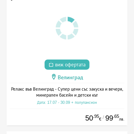
виж офертата
Велинград
Релакс във Велинград - Супер цени със закуска и вечеря,
минерален басейн и детски кът
Дата: 17.07 - 30.09 + полупансион
.95
.65
50
99
/
€
лв.