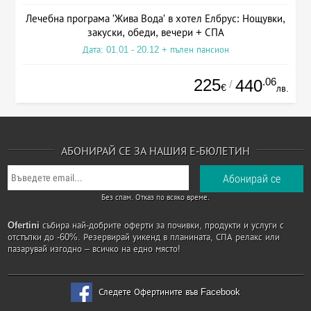
Лечебна програма 'Жива Вода' в хотел Елбрус: Нощувки,
закуски, обеди, вечери + СПА
Дата: 01.01 - 20.12 + пълен пансион
225
.06
440
/
€
лв.
АБОНИРАЙ СЕ ЗА НАШИЯ Е-БЮЛЕТИН
Без спам. Отказ по всяко време.
Ofertini
събира най-добрите оферти за почивки, продукти и услуги с
отстъпки до -60%. Резервирай уикенд в планината, СПА релакс или
пазарувай изгодно – всичко на едно място!
Следете Офертините във Facebook