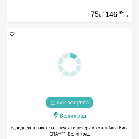
75
.69
146
/
€
лв.
виж офертата
Велинград
Еднодневен пакет със закуска и вечеря в хотел Аква Вива
СПА****, Велинград