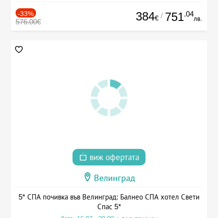
-33%
384
.04
751
/
€
лв.
576.00€
виж офертата
Велинград
5* СПА почивка във Велинград: Балнео СПА хотел Свети
Спас 5*