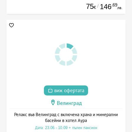
75
.69
146
/
€
лв.
виж офертата
Велинград
Релакс във Велинград с включена храна и минерални
басейни в хотел Аура
Дата: 23.06 - 10.09 + пълен пансион