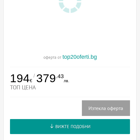
top20oferti.bg
оферта от
194
379
/
.43
€
лв.
ТОП ЦЕНА
Изтекла оферта
ВИЖТЕ ПОДОБНИ