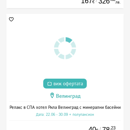
167
326
/
€
лв.
виж офертата
Велинград
Релакс в СПА хотел Рила Велинград с минерални басейни
Дата: 22.06 - 30.09 + полупансион
40
.23
78
/