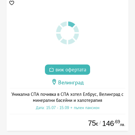
виж офертата
Велинград
Уникална СПА почивка в СПА хотел Елбрус, Велинград с
минерални басейни и халотерапия
Дата: 15.07 - 15.09 + пълен пансион
75
.69
146
/
€
лв.