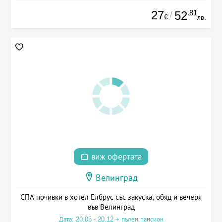
27
.81
52
/
€
лв.
виж офертата
Велинград
СПА почивки в хотел Елбрус със закуска, обяд и вечеря
във Велинград
Дата: 20.05 - 20.12 + пълен пансион