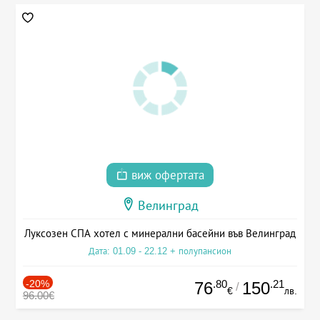
виж офертата
Велинград
Луксозен СПА хотел с минерални басейни във Велинград
Дата: 01.09 - 22.12 + полупансион
-20%
.80
.21
76
150
/
€
лв.
96.00€