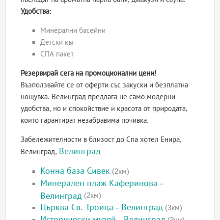
Удобства:
Минерални басейни
Детски кът
СПА пакет
Резервирай сега на промоционални цени!
Възползвайте се от оферти със закуски и безплатна
нощувка. Велинград предлага не само модерни
удобства, но и спокойствие и красота от природата,
които гарантират незабравима почивка.
Забележителности в близост до Спа хотел Енира,
Велинград
Велинград,
Конна база Сивек
(2км)
Минерален плаж Каферинова -
Велинград
(2км)
Църква Св. Троица - Велинград
(3км)
Исторически музей - Велинград
(3км)