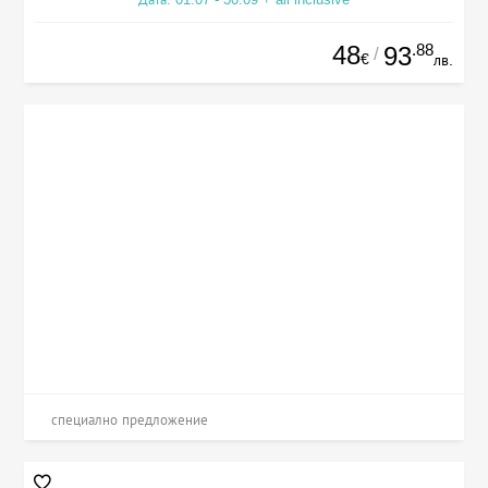
48
.88
93
/
€
лв.
специално предложение