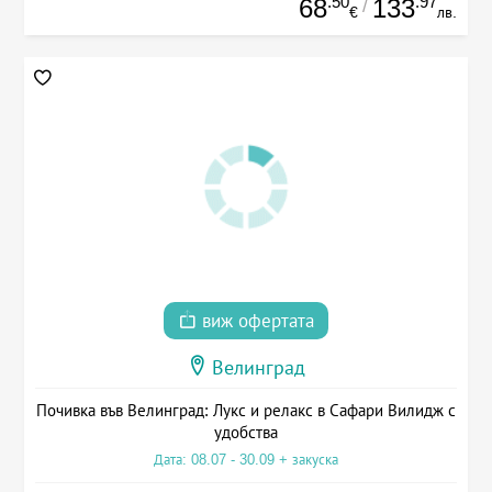
.50
.97
68
133
/
€
лв.
виж офертата
Велинград
Почивка във Велинград: Лукс и релакс в Сафари Вилидж с
удобства
Дата: 08.07 - 30.09 + закуска