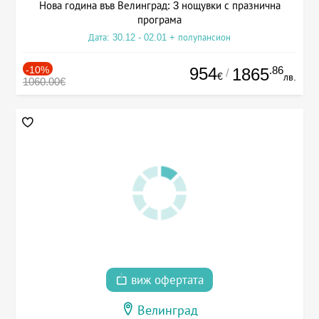
Нова година във Велинград: 3 нощувки с празнична
програма
Дата: 30.12 - 02.01 + полупансион
-10%
954
.86
1865
/
€
лв.
1060.00€
виж офертата
Велинград