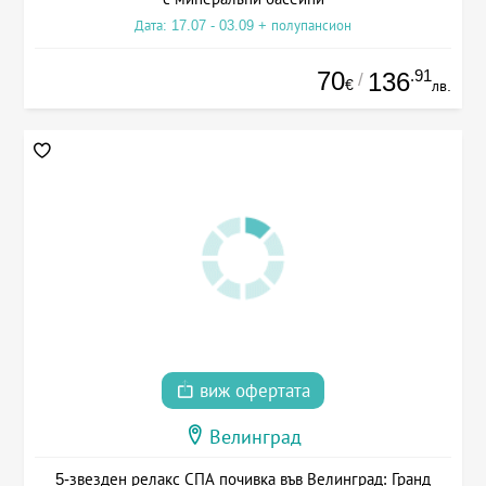
Дата: 17.07 - 03.09 + полупансион
70
.91
136
/
€
лв.
виж офертата
Велинград
5-звезден релакс СПА почивка във Велинград: Гранд