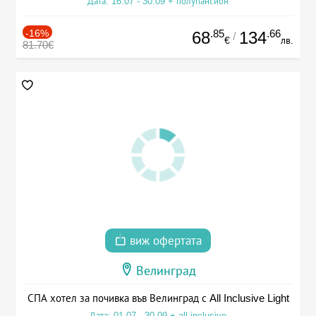
Дата: 16.07 - 30.09 + полупансион
-16%
.85
.66
68
134
/
€
лв.
81.70€
виж офертата
Велинград
СПА хотел за почивка във Велинград с All Inclusive Light
Дата: 01.07 - 30.09 + all inclusive