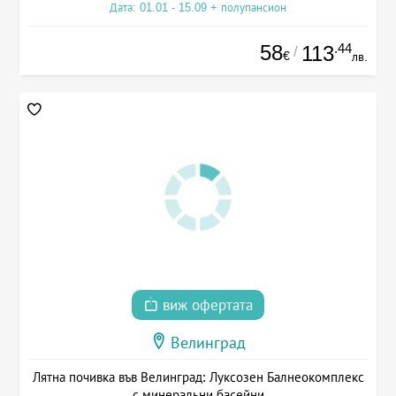
Дата: 01.01 - 15.09 + полупансион
58
.44
113
/
€
лв.
виж офертата
Велинград
Лятна почивка във Велинград: Луксозен Балнеокомплекс
с минеральни басейни