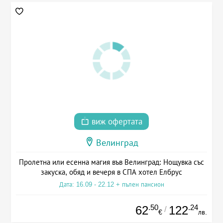
виж офертата
Велинград
Пролетна или есенна магия във Велинград: Нощувка със
закуска, обяд и вечеря в СПА хотел Елбрус
Дата: 16.09 - 22.12 + пълен пансион
.50
.24
62
122
/
€
лв.