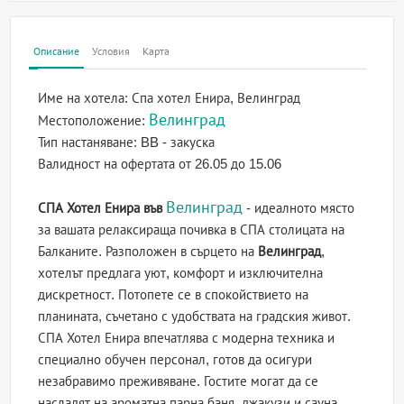
Описание
Условия
Карта
Име на хотела:
Спа хотел Енира, Велинград
Велинград
Местоположение:
Тип настаняване:
BB - закуска
Валидност на офертата
от 26.05 до 15.06
Велинград
СПА Хотел Енира във
- идеалното място
за вашата релаксираща почивка в СПА столицата на
Балканите. Разположен в сърцето на
Велинград
,
хотелът предлага уют, комфорт и изключителна
дискретност. Потопете се в спокойствието на
планината, съчетано с удобствата на градския живот.
СПА Хотел Енира впечатлява с модерна техника и
специално обучен персонал, готов да осигури
незабравимо преживяване. Гостите могат да се
насладят на ароматна парна баня, джакузи и сауна.