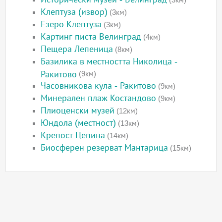
Клептуза (извор)
(3км)
Езеро Клептуза
(3км)
Картинг писта Велинград
(4км)
Пещера Лепеница
(8км)
Базилика в местността Николица -
Ракитово
(9км)
Часовникова кула - Ракитово
(9км)
Минерален плаж Костандово
(9км)
Плиоценски музей
(12км)
Юндола (местност)
(13км)
Крепост Цепина
(14км)
Биосферен резерват Мантарица
(15км)