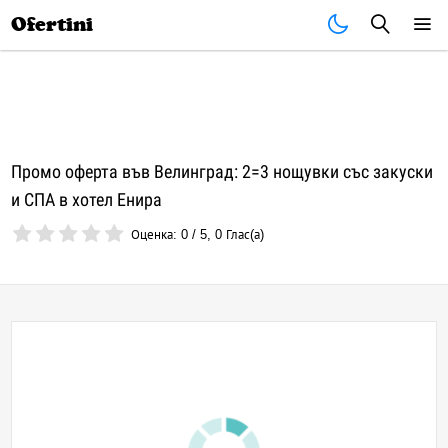
Почивки
Стоки
В града
Всички оферти
Ofertini
Промо оферта във Велинград: 2=3 нощувки със закуски
и СПА в хотел Енира
Оценка:
0
/
5
,
0
Глас(а)