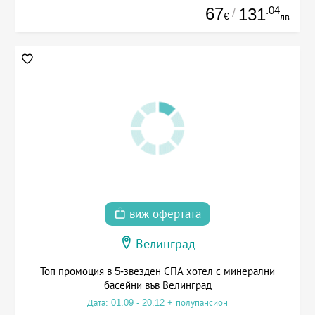
67
.04
131
/
€
лв.
виж офертата
Велинград
Топ промоция в 5-звезден СПА хотел с минерални
басейни във Велинград
Дата: 01.09 - 20.12 + полупансион