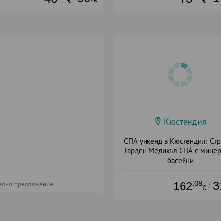
€
€
Кюстендил
СПА уикенд в Кюстендил: Ст
Гарден Медикъл СПА с мине
басейни
Дата: 10.07 - 27.09 + полупанс
.08
3
162
/
ално предложение
€