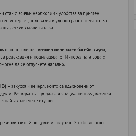
и стаи с всички необходими удобства за приятен
стен интернет, телевизия и удобно работно място. За
ални детски кътове за игра.
ючващ целогодишен
външен минерален басейн
,
сауна
,
и за релаксация и подмладяване. Минералната вода е
омогне да се отпуснете напълно.
HB)
– закуска и вечеря, които са вдъхновени от
одукти. Ресторантът предлага и специални предложения
 и най-изтънчените вкусове.
резервирайте 2 нощувки и получете 3-та безплатно.