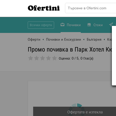
Ofertini
Почивки
Стоки
Всички оферти
Оферти
Почивки и Екскурзии
България
Кюст
Промо почивка в Парк Хотел Кюст
Оценка:
0
/
5
,
0
Глас(а)
Офертата е изтекла