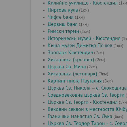
Килийно училище - Кюстендил
(1км
Пиргова кула
(1км)
Чифте баня
(1км)
Дервиш баня
(1км)
Римски терми
(1км)
Исторически музей - Кюстендил
(1
Къща-музей Димитър Пешев
(1км)
Зоопарк Кюстендил
(2км)
Хисарлъка (крепост)
(2км)
Църква Св. Мина
(2км)
Хисарлъка (лесопарк)
(3км)
Картинг писта Пауталия
(3км)
Църква Св. Никола – с. Слокощица
Средновековна църква Св. Георги
(
Църква Св. Георги - Кюстендил
(3км
Вековни секвои в местността Ючбу
Гранишки манастир Св. Лука
(6км)
Църква Св. Теодор Тирон - с. Сово