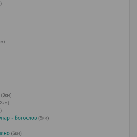
)
км)
(3км)
3км)
)
нар - Богослов
(5км)
ляно
(6км)