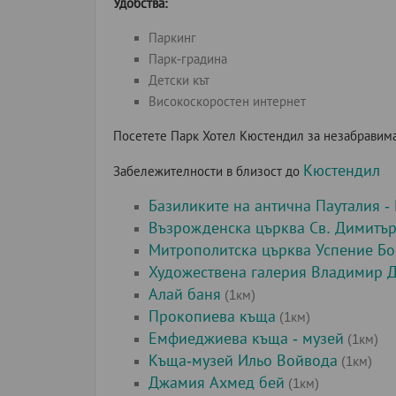
Удобства:
Паркинг
Парк-градина
Детски кът
Високоскоростен интернет
Посетете Парк Хотел Кюстендил за незабравима 
Кюстендил
Забележителности в близост до
Базиликите на антична Пауталия -
Възрожденска църква Св. Димитър
Митрополитска църква Успение Бо
Художествена галерия Владимир 
Алай баня
(1км)
Прокопиева къща
(1км)
Емфиеджиева къща - музей
(1км)
Къща-музей Ильо Войвода
(1км)
Джамия Ахмед бей
(1км)