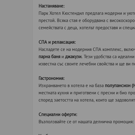
Настаняване:
Парк Хотел Кюстендил предлага модерни и уютн
престой. Всяка стая е оборудвана с високоскоро
семействата с деца, хотелът предоставя и специ
СПА и релаксация:
Насладете се на модерния СПА комплекс, вкл
парна баня
и
джакузи
. Тези удобства са идеалн
известна със своите лечебни свойства и ще ви п
Гастрономия:
Изхранването в хотела е на база
полупансион (
местната кухня и приготвени с пресни и био пр
според заетостта на хотела, които ще задоволят
Специални оферти:
Възползвайте се от нашата делнична промоция: 