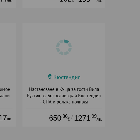
лв.
Кюстендил
римон
Настаняване в Къща за гости Вила
рални
Рустик, с. Богослов край Кюстендил
- СПА и релакс почивка
ион
+ без храна
17
.36
.99
650
1271
/
лв.
€
лв.