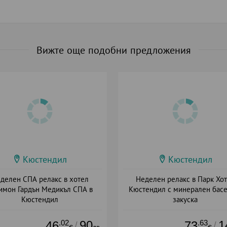
Вижте още подобни предложения
Кюстендил
Кюстендил
делен СПА релакс в хотел
Неделен релакс в Парк Хо
имон Гардън Медикъл СПА в
Кюстендил с минерален басе
Кюстендил
закуска
а: 21.06 - 04.10 + полупансион
Дата: 17.03 - 31.08 + полупанс
.02
90
.63
1
46
73
/
/
лв.