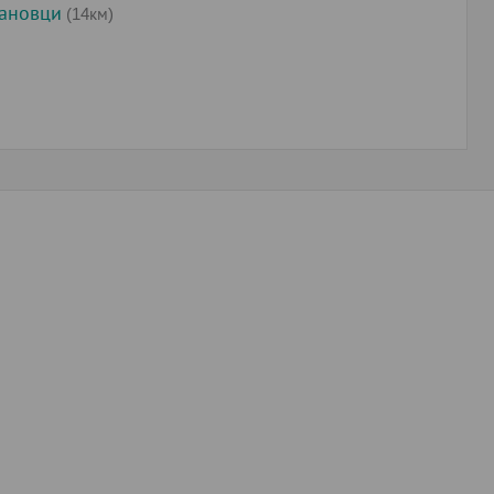
рановци
(14км)