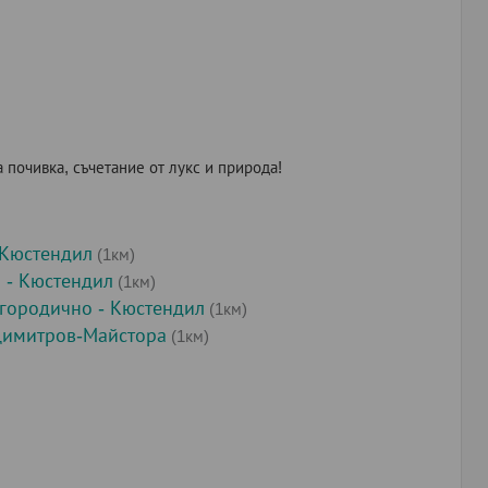
почивка, съчетание от лукс и природа!
 Кюстендил
(1км)
 - Кюстендил
(1км)
городично - Кюстендил
(1км)
Димитров-Майстора
(1км)