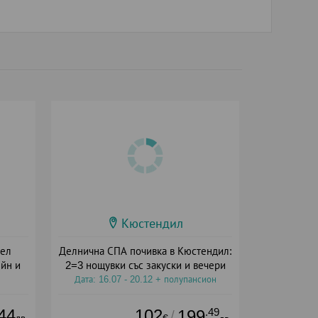
Кюстендил
тел
Делнична СПА почивка в Кюстендил:
йн и
2=3 нощувки със закуски и вечери
Дата: 16.07 - 20.12 + полупансион
ион
44
102
.49
199
/
лв.
€