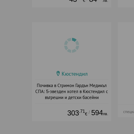
€
лв.
Кюстендил
Почивка в Стримон Гардън Медикъл
СПА: 5-звезден хотел в Кюстендил с
вътрешни и детски басейни
Дата: 16.06 - 02.10 + полупансион
.71
594
303
/
специ
лв.
€