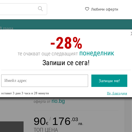
Любими оферти
В града
-28%
ендил
понеделник
те очакват още следващият
ендил – 4 звезди, закуски, вечеря, минера
Запиши се сега!
Запиши ме!
остават
3 дни 3 часа и 28 минути
Не, благодаря
rio.bg
оферта от
90
176
/
.03
€
лв.
ТОП ЦЕНА