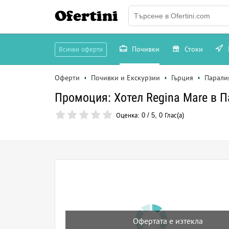
Ofertini
Почивки
Стоки
Всички оферти
Оферти
Почивки и Екскурзии
Гърция
Парали
Промоция: Хотел Regina Mare в П
Оценка:
0
/
5
,
0
Глас(а)
Офертата е изтекла