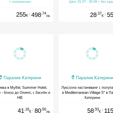
+ полупансион
Дата: 01.07 - 30.09 + без хра
255
.74
.37
498
28
5
/
/
€
лв.
€
Паралия Катерини
Паралия Катерин
вка в Mythic Summer Hotel,
Луксозно настаняване с полуп
 - близо до Олимп, с басейн и
в Mediterranean Village 5* в П
HB
Катерини
а: 23.08 - 19.10 + полупансион
Дата: 07.09 - 29.10 + полупанс
.16
.50
.93
41
80
58
11
/
/
€
лв.
€