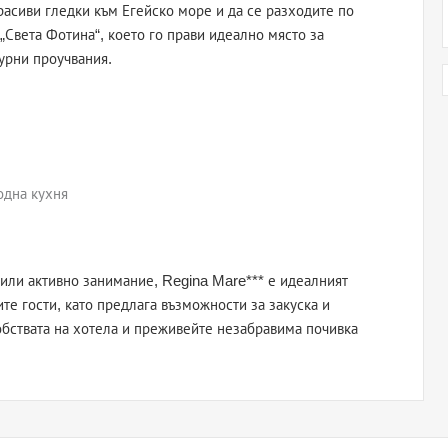
расиви гледки към Егейско море и да се разходите по
„Света Фотина“, което го прави идеално място за
турни проучвания.
одна кухня
или активно занимание, Regina Mare*** е идеалният
ите гости, като предлага възможности за закуска и
обствата на хотела и преживейте незабравима почивка