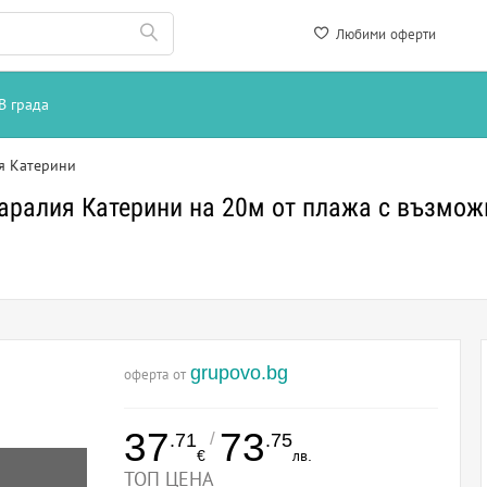
Любими оферти
В града
я Катерини
аралия Катерини на 20м от плажа с възможн
grupovo.bg
оферта от
37
73
/
.71
.75
€
лв.
ТОП ЦЕНА