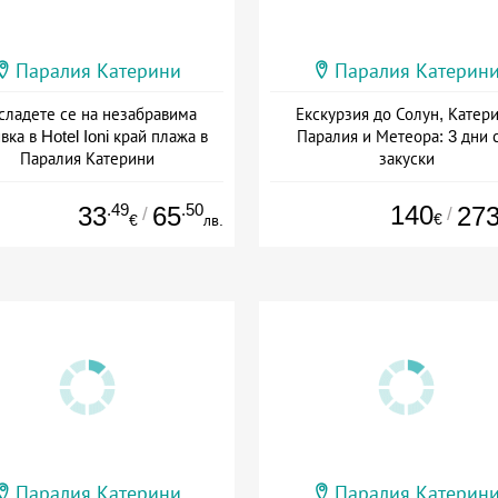
Паралия Катерини
Паралия Катерин
сладете се на незабравима
Екскурзия до Солун, Катер
вка в Hotel Ioni край плажа в
Паралия и Метеора: 3 дни 
Паралия Катерини
закуски
Дата: 01.05 - 10.10 + закуска
+ закуска
.49
.50
140
33
65
27
/
/
€
€
лв.
Паралия Катерини
Паралия Катерин