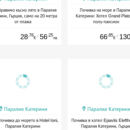
равимо късно лято в Паралия
Почивка на море в Парал
ини, Гърция, само на 20 метра
Катерини: Хотел Grand Plat
от плажа
полу-пансион
Дата: 19.09 - 09.10 + закуска
Дата: 15.05 - 30.09 + полупанс
.76
.25
.85
28
56
66
13
/
/
€
лв.
€
Паралия Катерини
Паралия Катерин
почивка до морето в Hotel Ioni,
Почивка в хотел Epavlis Elefthe
Паралия Катерини
Паралия Катерини, Гърци