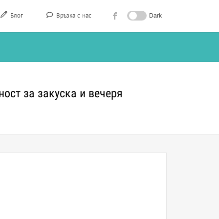
Блог
Връзка с нас
Dark
ост за закуска и вечеря