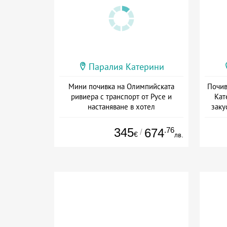
Паралия Катерини
Мини почивка на Олимпийската
Почив
ривиера с транспорт от Русе и
Кат
настаняване в хотел
заку
Дата: 18.09 - 23.09 + закуска
Дат
345
.76
674
/
€
лв.