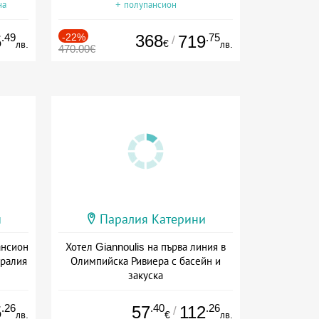
на
+ полупансион
.49
-22%
368
.75
5
719
/
€
лв.
лв.
470.00€
и
Паралия Катерини
ансион
Хотел Giannoulis на първа линия в
аралия
Олимпийска Ривиера с басейн и
закуска
ион
Дата: 01.09 - 02.10 + закуска
.26
.40
.26
5
57
112
/
лв.
€
лв.