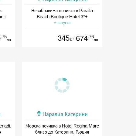
ия
Незабравима почивка в Paralia
on с
Beach Boutique Hotel 3*+
+ закуска
ион
.75
345
.76
0
674
/
€
лв.
лв.
и
Паралия Катерини
riadi,
Морска почивка в Hotel Regina Mare
я
близо до Катерини, Гърция