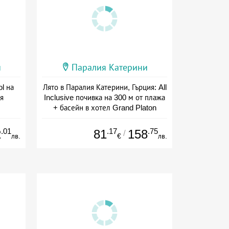
и
Паралия Катерини
l на
Лято в Паралия Катерини, Гърция: All
я
Inclusive почивка на 300 м от плажа
+ басейн в хотел Grand Platon
а
Дата: 15.05 - 30.09 + all inclusive
.01
.17
.75
2
81
158
/
лв.
€
лв.