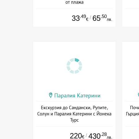
от плажа
Дата: 13.09 - 10.10 + полупансион
.49
.50
33
65
/
€
лв.
Паралия Катерини
Екскурзия до Сандански, Рупите,
Почи
Солун и Паралия Катерини с Йонека
Гърция
Турс
Дата: 19.09 - 31.10 + закуска
Дат
220
.28
430
/
€
лв.