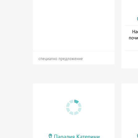
На
почи
специално предложение
Паралия Катерини