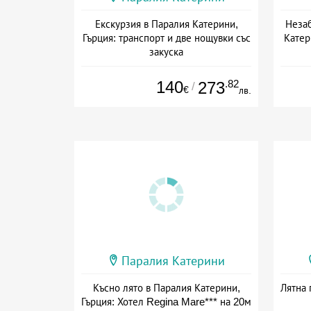
Екскурзия в Паралия Катерини,
Незаб
Гърция: транспорт и две нощувки със
Катер
закуска
Дата: 01.05 - 02.11 + закуска
140
.82
273
/
€
лв.
Паралия Катерини
Късно лято в Паралия Катерини,
Лятна 
Гърция: Хотел Regina Mare*** на 20м