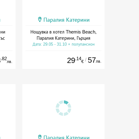
и
Паралия Катерини
ини
Нощувка в хотел Themis Beach,
със
Паралия Катерини, Гърция
Дата: 29.05 - 31.10 + полупансион
.82
.14
57
3
29
/
лв.
лв.
€
и
Паралия Катерини