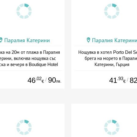
Паралия Катерини
Паралия Катерин
ка на 20м от плажа в Паралия
Нощувка в хотел Porto Del So
ерини, включва нощувка със
брега на морето в Парали
ска и вечеря в Boutique Hotel
Катерини, Гърция
Lito, Гърция
Дата: 08.05 - 30.09 + закуск
а: 16.04 - 31.10 + полупансион
.02
90
.93
46
41
8
/
/
лв.
€
€