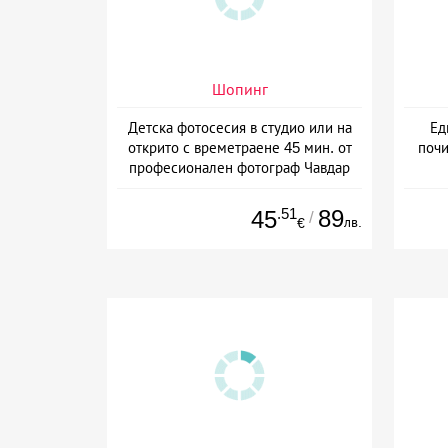
Шопинг
Детска фотосесия в студио или на
Ед
открито с времетраене 45 мин. от
почи
професионален фотограф Чавдар
Арсов, София
.51
89
45
/
лв.
€