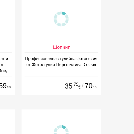
Шопинг
ат и
Професионална студийна фотосесия
от
от Фотостудио Перспектива, София
One,
69
.79
70
35
/
лв.
лв.
€