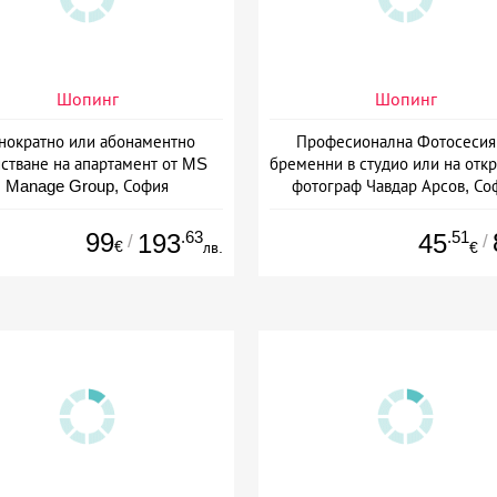
Шопинг
Шопинг
нократно или абонаментно
Професионална Фотосесия
стване на апартамент от MS
бременни в студио или на откр
Manage Group, София
фотограф Чавдар Арсов, Со
99
.63
.51
193
45
/
/
€
лв.
€