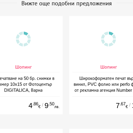
Вижте още подобни предложения
Шопинг
Шопинг
ечатване на 50 бр. снимки в
Широкоформатен печат въ
змер 10х15 от Фотоцентър
винил, PVC фолио или perfo 
DIGITALICA, Варна
от рекламна агенция Number
Варна
.86
.50
.67
4
9
7
/
/
€
лв.
€