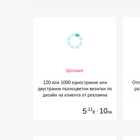
Шопинг
120 или 1000 едностранни или
Отп
двустранни пълноцветни визитки по
ра
дизайн на клиента от рекламна
агенция Number One, Варна
.11
10
5
/
лв.
€