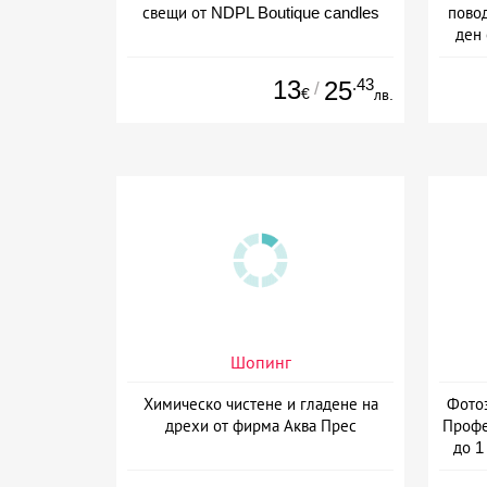
свещи от NDPL Boutique candles
пово
ден 
13
.43
25
/
€
лв.
Шопинг
Химическо чистене и гладене на
Фотоз
дрехи от фирма Аква Прес
Профе
до 1