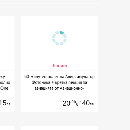
Шопинг
рху
60-минутен полет на Авиосимулатор
фолио
Фотоника + кратка лекция за
 One,
авиацията от Авиационно-
Космически форум, София
15
.45
40
20
/
лв.
лв.
€