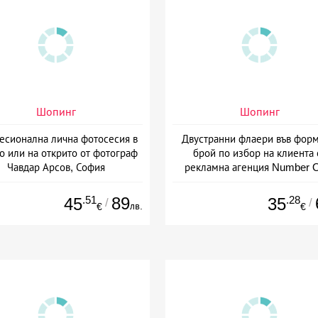
Шопинг
Шопинг
есионална лична фотосесия в
Двустранни флаери във форм
о или на открито от фотограф
брой по избор на клиента 
Чавдар Арсов, София
рекламна агенция Number 
Варна
.51
89
.28
45
35
/
/
лв.
€
€