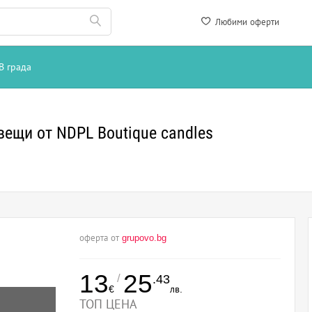
Любими оферти
В града
ещи от NDPL Boutique candles
оферта от
grupovo.bg
13
25
/
.43
€
лв.
ТОП ЦЕНА