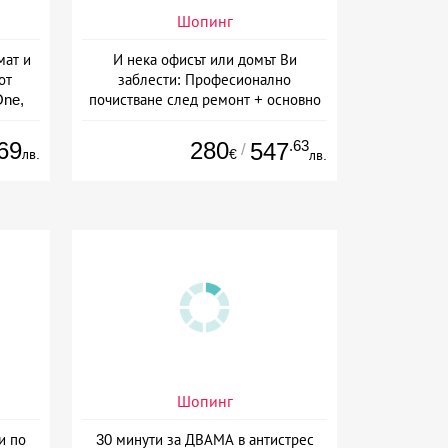
Шопинг
мат и
И нека офисът или домът Ви
от
заблести: Професионално
One,
почистване след ремонт + основно
почистване на баня, кухня и
прозорци, почистване на офиси или
69
280
.63
547
/
лв.
€
лв.
абонаментно почистване от MS
Manage Group, София
Шопинг
и по
30 минути за ДВАМА в антистрес