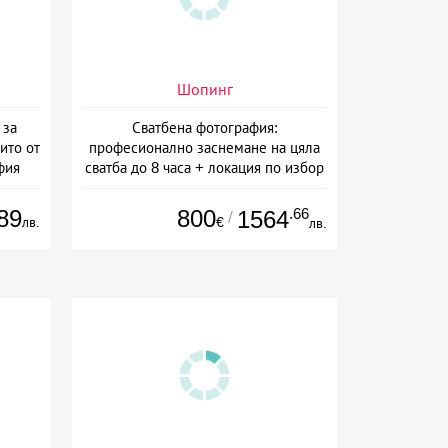
Шопинг
 за
Сватбена фотография:
ито от
професионално заснемане на цяла
фия
сватба до 8 часа + локация по избор
+ безплатна сватбена фотосесия от
Артмейд Студио
89
800
.66
1564
/
лв.
€
лв.