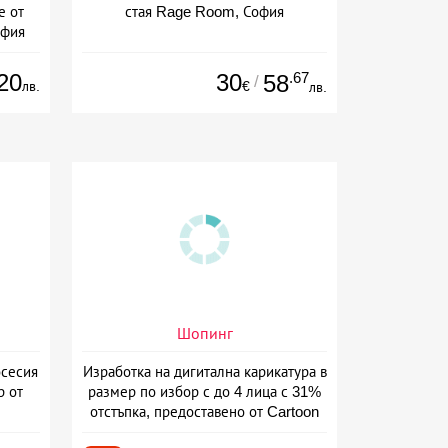
е от
стая Rage Room, София
офия
20
30
.67
58
/
лв.
€
лв.
Шопинг
сесия
Изработка на дигитална карикатура в
р от
размер по избор с до 4 лица с 31%
отстъпка, предоставено от Cartoon
Caricatures