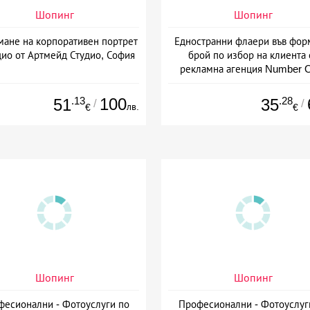
Шопинг
Шопинг
мане на корпоративен портрет
Едностранни флаери във фор
дио от Артмейд Студио, София
брой по избор на клиента 
рекламна агенция Number 
Варна
.13
100
.28
51
35
/
/
лв.
€
€
Шопинг
Шопинг
фесионални - Фотоуслуги по
Професионални - Фотоуслуг