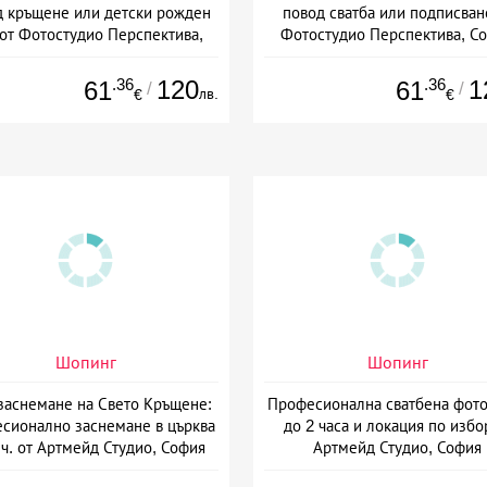
д кръщене или детски рожден
повод сватба или подписван
от Фотостудио Перспектива,
Фотостудио Перспектива, С
София
.36
120
.36
1
61
61
/
/
лв.
€
€
Шопинг
Шопинг
аснемане на Свето Кръщене:
Професионална сватбена фото
сионално заснемане в църква
до 2 часа и локация по избо
 ч. от Артмейд Студио, София
Артмейд Студио, София