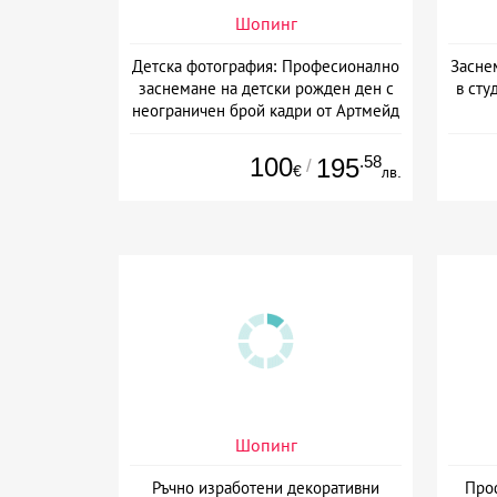
Шопинг
Детска фотография: Професионално
Засне
заснемане на детски рожден ден с
в сту
неограничен брой кадри от Артмейд
Студио, София
100
.58
195
/
€
лв.
Шопинг
Ръчно изработени декоративни
Про