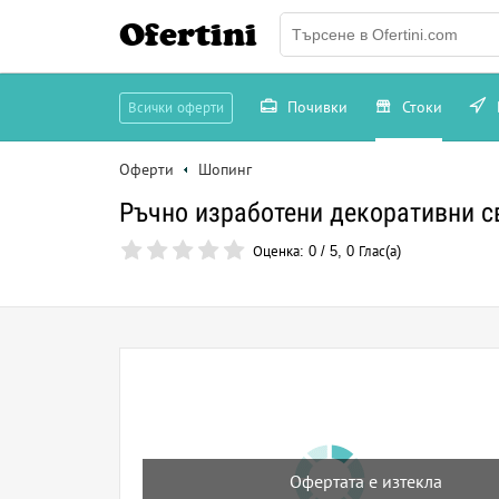
Ofertini
Почивки
Стоки
Всички оферти
Оферти
Шопинг
Ръчно изработени декоративни св
Оценка:
0
/
5
,
0
Глас(а)
Офертата е изтекла