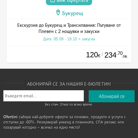
виж офертата
Букурещ
Екскурзия до Букурещ и Трансилвания: Пътуване от
Плевен с 2 нощувки и закуски
Дата: 05.09 - 19.10 + закуска
120
.70
234
/
€
лв.
АБОНИРАЙ СЕ ЗА НАШИЯ Е-БЮЛЕТИН
Без спам. Отказ по всяко време.
Ofertini
събира най-добрите оферти за почивки, продукти и услуги с
отстъпки до -60%. Резервирай уикенд в планината, СПА релакс или
пазарувай изгодно – всичко на едно място!