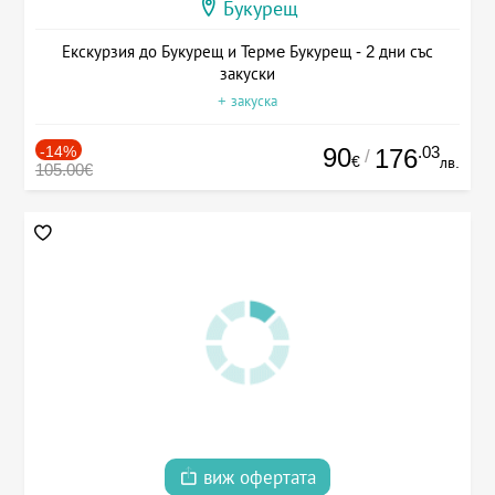
Букурещ
Екскурзия до Букурещ и Термe Букурещ - 2 дни със
закуски
+ закуска
-14%
90
.03
176
/
€
лв.
105.00€
виж офертата