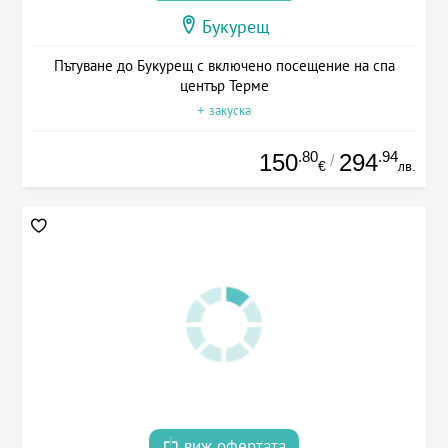
Букурещ
Пътуване до Букурещ с включено посещение на спа
център Терме
+ закуска
.80
.94
150
294
/
€
лв.
виж офертата