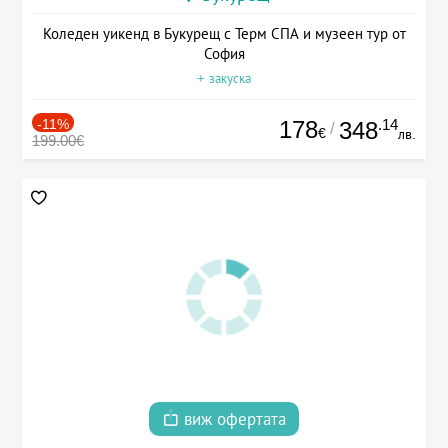
Коледен уикенд в Букурещ с Терм СПА и музеен тур от
София
+ закуска
-11%
178
.14
348
/
€
лв.
199.00€
виж офертата