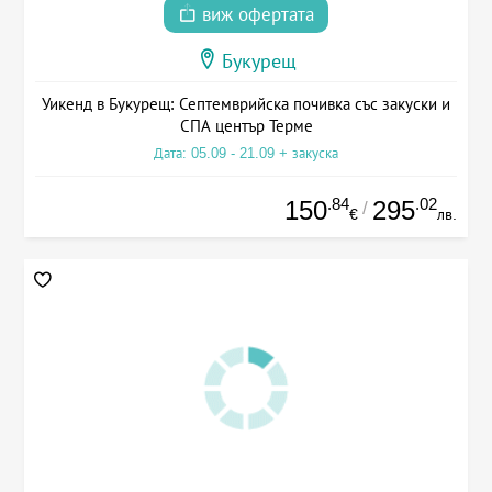
виж офертата
Букурещ
Уикенд в Букурещ: Септемврийска почивка със закуски и
СПА център Терме
Дата: 05.09 - 21.09 + закуска
.84
.02
150
295
/
€
лв.