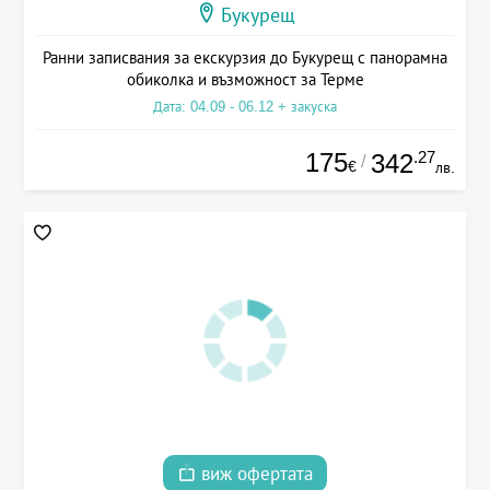
Букурещ
Ранни записвания за екскурзия до Букурещ с панорамна
обиколка и възможност за Терме
Дата: 04.09 - 06.12 + закуска
175
.27
342
/
€
лв.
виж офертата