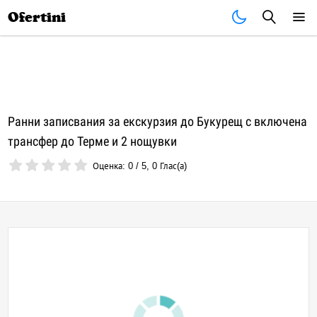
Почивки
Стоки
В града
Всички оферти
Ofertini
Ранни записвания за екскурзия до Букурещ с включена
трансфер до Терме и 2 нощувки
Оценка:
0
/
5
,
0
Глас(а)