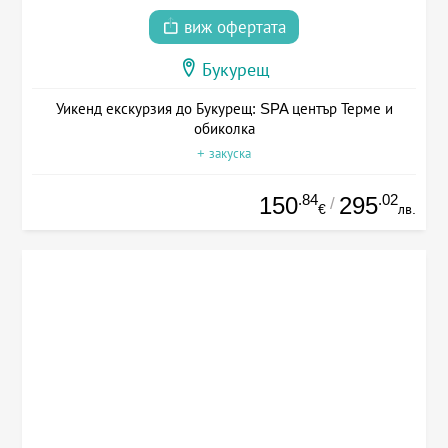
виж офертата
Букурещ
Уикенд екскурзия до Букурещ: SPA център Терме и
обиколка
+ закуска
.84
.02
150
295
/
€
лв.