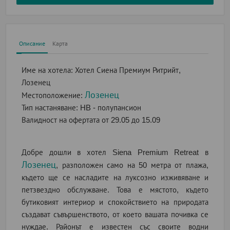
Описание
Карта
Име на хотела:
Хотел Сиена Премиум Ритрийт,
Лозенец
Лозенец
Местоположение:
Тип настаняване:
HB - полупансион
Валидност на офертата
от 29.05 до 15.09
Добре дошли в хотел Siena Premium Retreat в
Лозенец
, разположен само на 50 метра от плажа,
където ще се насладите на луксозно изживяване и
петзвездно обслужване. Това е мястото, където
бутиковият интериор и спокойствието на природата
създават съвършенството, от което вашата почивка се
нуждае. Районът е известен със своите водни