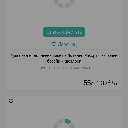
виж офертата
Лозенец
Луксозен еднодневен пакет в Лозенец Ризорт с включен
басейн и шезлонг
Дата: 01.07 - 31.08 + без храна
55
.57
107
/
€
лв.