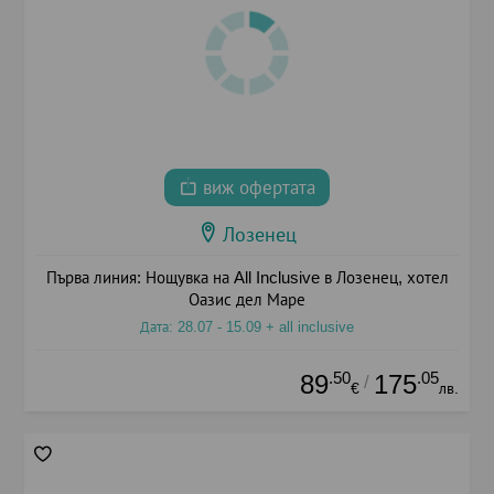
виж офертата
Лозенец
Първа линия: Нощувка на All Inclusive в Лозенец, хотел
Оазис дел Маре
Дата: 28.07 - 15.09 + all inclusive
.50
.05
89
175
/
€
лв.