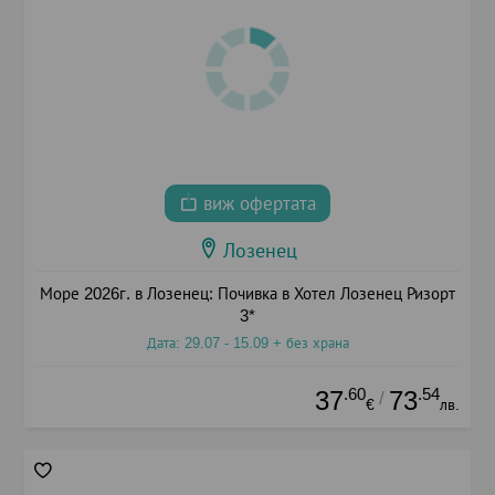
виж офертата
Лозенец
Море 2026г. в Лозенец: Почивка в Хотел Лозенец Ризорт
3*
Дата: 29.07 - 15.09 + без храна
.60
.54
37
73
/
€
лв.