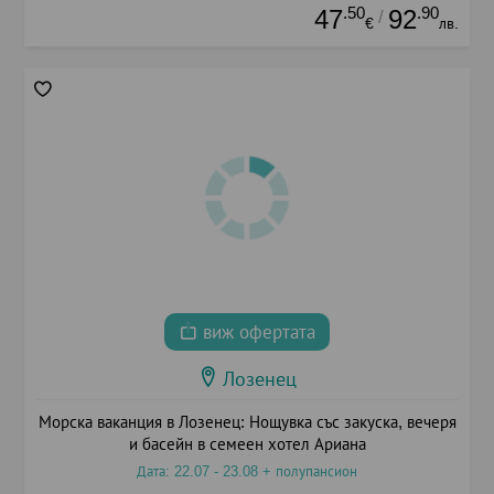
.50
.90
47
92
/
€
лв.
виж офертата
Лозенец
Морска ваканция в Лозенец: Нощувка със закуска, вечеря
и басейн в семеен хотел Ариана
Дата: 22.07 - 23.08 + полупансион