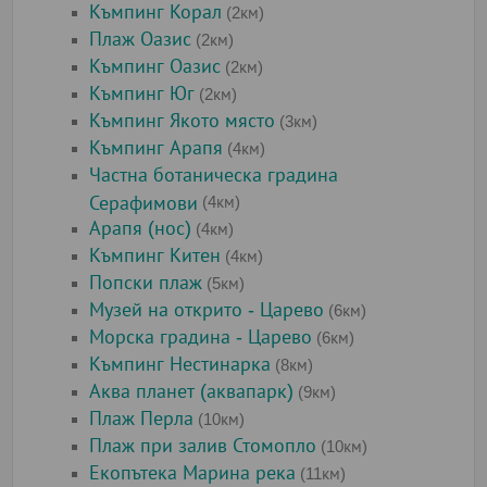
Къмпинг Корал
(2км)
Плаж Оазис
(2км)
Къмпинг Оазис
(2км)
Къмпинг Юг
(2км)
Къмпинг Якото място
(3км)
Къмпинг Арапя
(4км)
Частна ботаническа градина
Серафимови
(4км)
Арапя (нос)
(4км)
Къмпинг Китен
(4км)
Попски плаж
(5км)
Музей на открито - Царево
(6км)
Морска градина - Царево
(6км)
Къмпинг Нестинарка
(8км)
Аква планет (аквапарк)
(9км)
Плаж Перла
(10км)
Плаж при залив Стомопло
(10км)
Екопътека Марина река
(11км)