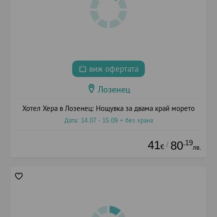
виж офертата
Лозенец
Хотел Хера в Лозенец: Нощувка за двама край морето
Дата: 14.07 - 15.09 + без храна
41
.19
80
/
€
лв.