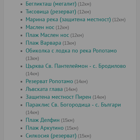
Бегликташ (мегалит)
(12км)
Тисовица (резерват)
(12км)
Марина река (защитена местност)
(12км)
Маслен нос
(12км)
Плаж Маслен нос
(12км)
Плаж Варвара
(13км)
Обиколка с лодка по река Ропотамо
(13км)
Църква Св. Пантелеймон - с. Бродилово
(14км)
Резерват Ропотамо
(14км)
Лъвската глава
(14км)
Защитена местност Пирен
(14км)
Параклис Св. Богородица - с. Българи
(14км)
Плаж Делфин
(15км)
Плаж Аркутино
(15км)
Силкосия (резерват)
(15км)