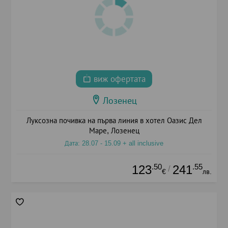
виж офертата
Лозенец
Луксозна почивка на първа линия в хотел Оазис Дел
Маре, Лозенец
Дата: 28.07 - 15.09 + all inclusive
.50
.55
123
241
/
€
лв.