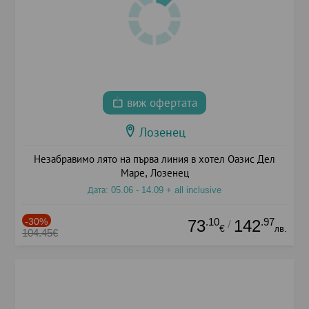
виж офертата
Лозенец
Незабравимо лято на първа линия в хотел Оазис Дел
Маре, Лозенец
Дата: 05.06 - 14.09 + all inclusive
-30%
.10
.97
73
142
/
€
лв.
104.45€