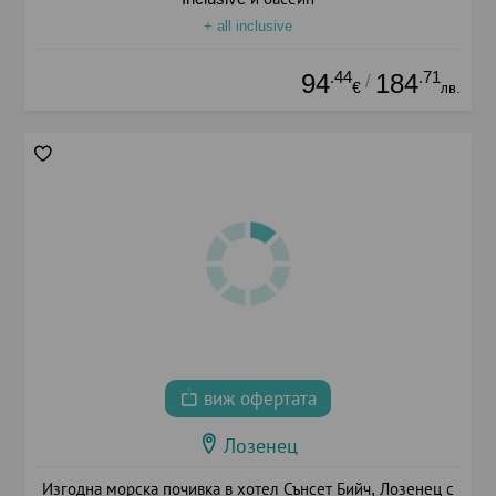
+ all inclusive
.44
.71
94
184
/
€
лв.
виж офертата
Лозенец
Изгодна морска почивка в хотел Сънсет Бийч, Лозенец с