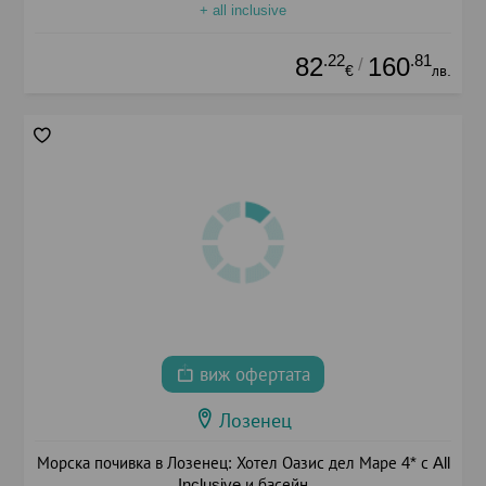
+ all inclusive
.22
.81
82
160
/
€
лв.
виж офертата
Лозенец
Морска почивка в Лозенец: Хотел Оазис дел Маре 4* с All
Inclusive и басейн