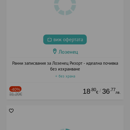
виж офертата
Лозенец
Ранни записвания за Лозенец Ризорт - идеална почивка
без изхранване
+ без храна
-40%
.80
.77
18
36
/
€
лв.
31.20€