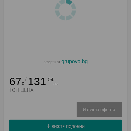
grupovo.bg
оферта от
67
131
/
.04
€
лв.
ТОП ЦЕНА
Изтекла оферта
ВИЖТЕ ПОДОБНИ