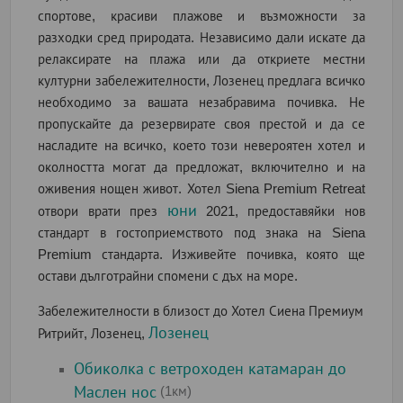
спортове, красиви плажове и възможности за
разходки сред природата. Независимо дали искате да
релаксирате на плажа или да откриете местни
културни забележителности, Лозенец предлага всичко
необходимо за вашата незабравима почивка. Не
пропускайте да резервирате своя престой и да се
насладите на всичко, което този невероятен хотел и
околността могат да предложат, включително и на
оживения нощен живот. Хотел Siena Premium Retreat
юни
отвори врати през
2021, предоставяйки нов
стандарт в гостоприемството под знака на Siena
Premium стандарта. Изживейте почивка, която ще
остави дълготрайни спомени с дъх на море.
Забележителности в близост до Хотел Сиена Премиум
Лозенец
Ритрийт, Лозенец,
Обиколка с ветроходен катамаран до
Маслен нос
(1км)