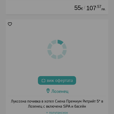
55
.57
107
/
€
лв.
виж офертата
Лозенец
Луксозна почивка в хотел Сиена Премиум Ритрийт 5* в
Лозенец с включена SPA и басейн
+ полупансион