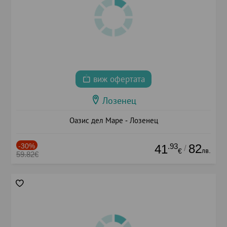
виж офертата
Лозенец
Оазис дел Маре - Лозенец
-30%
.93
82
41
/
лв.
€
59.82€