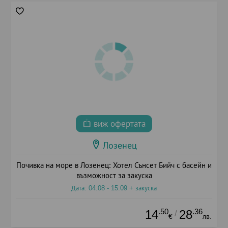
виж офертата
Лозенец
Почивка на море в Лозенец: Хотел Сънсет Бийч с басейн и
възможност за закуска
Дата: 04.08 - 15.09 + закуска
.50
.36
14
28
/
€
лв.