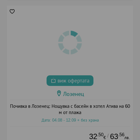
виж офертата
Лозенец
Почивка в Лозенец: Нощувка с басейн в хотел Атива на 60
м от плажа
Дата: 04.08 - 12.09 + без храна
.50
.56
32
63
/
€
лв.