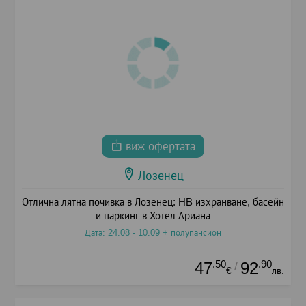
виж офертата
Лозенец
Отлична лятна почивка в Лозенец: HB изхранване, басейн
и паркинг в Хотел Ариана
Дата: 24.08 - 10.09 + полупансион
.50
.90
47
92
/
€
лв.