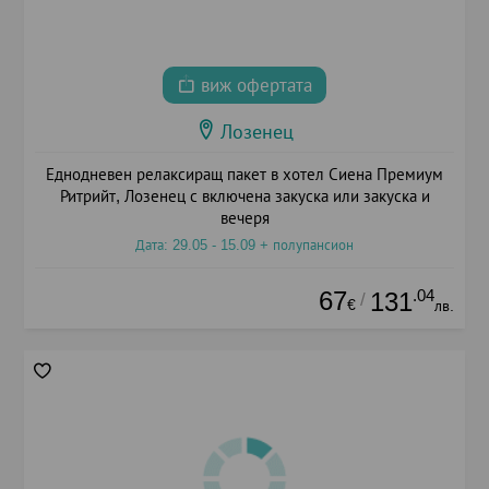
виж офертата
Лозенец
Еднодневен релаксиращ пакет в хотел Сиена Премиум
Ритрийт, Лозенец с включена закуска или закуска и
вечеря
Дата: 29.05 - 15.09 + полупансион
67
.04
131
/
€
лв.