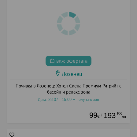
виж офертата
Лозенец
Почивка в Лозенец: Хотел Сиена Премиум Ритрийт с
басейн и релакс зона
Дата: 28.07 - 15.09 + полупансион
99
.63
193
/
€
лв.