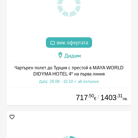
виж офертата
Дидим
Чартърен полет до Турция с престой в MAYA WORLD
DIDYMA HOTEL 4* на първа линия
Дата: 29.08 - 10.10 + all inclusive
.50
.31
717
1403
/
€
лв.