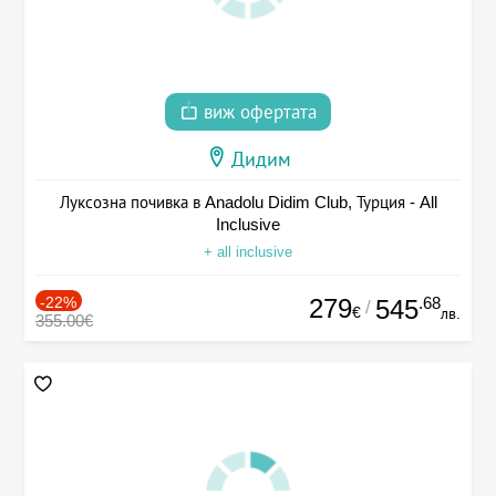
виж офертата
Дидим
Луксозна почивка в Anadolu Didim Club, Турция - All
Inclusive
+ all inclusive
-22%
279
.68
545
/
€
лв.
355.00€