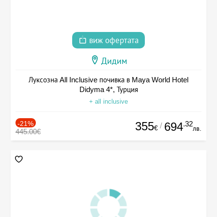
виж офертата
Дидим
Луксозна All Inclusive почивка в Maya World Hotel
Didyma 4*, Турция
+ all inclusive
-21%
355
.32
694
/
€
лв.
445.00€