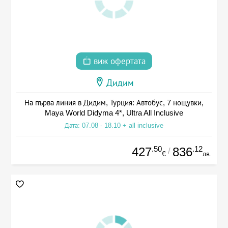
виж офертата
Дидим
На първа линия в Дидим, Турция: Автобус, 7 нощувки,
Maya World Didyma 4*, Ultra All Inclusive
Дата: 07.08 - 18.10 + all inclusive
.50
.12
427
836
/
€
лв.