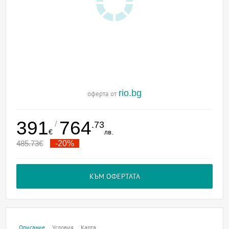
rio.bg
оферта от
391
764
/
.73
€
лв.
485.73
€
-20%
КЪМ ОФЕРТАТА
Описание
Условия
Карта