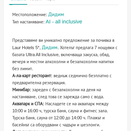
Дидим
Местоположение:
AI - all inclusive
Тип настаняване:
Представяме ви уникално предложение за почивка в
Дидим
Laur Hotels 5*,
. Хотелът предлага 7 нощувки с
базата Ultra All Inclusive, включваща закуска, обяд,
вечеря и местни алкохолни и безалкохолни напитки
без лимит.
А-ла-карт ресторант:
веднъж седмично безплатно с
предварителна резервация.
Минибар:
зареден с безалкохолни на деня на
настаняване, след това се зарежда само с вода.
Аквапарк и СПА:
Насладете се на аквапарк между
10:00 и 16:00 ч, турска баня, сауна и фитнес зала.
Турска баня, сауна от 12:00 до 14:00 ч. Плажът и
басейнът са оборудвани с чадъри и шезлонги.