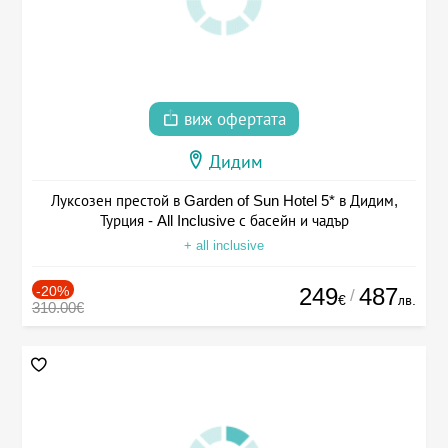
виж офертата
Дидим
Луксозен престой в Garden of Sun Hotel 5* в Дидим,
Турция - All Inclusive с басейн и чадър
+ all inclusive
-20%
249
487
/
€
лв.
310.00€