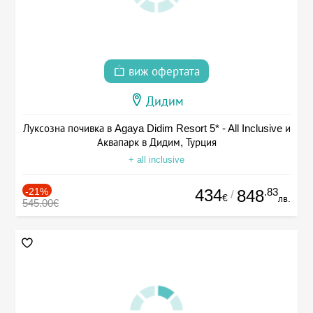
виж офертата
Дидим
Луксозна почивка в Agaya Didim Resort 5* - All Inclusive и
Аквапарк в Дидим, Турция
+ all inclusive
-21%
434
.83
848
/
€
лв.
545.00€