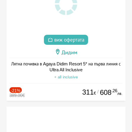
виж офертата
Дидим
Лятна почивка в Agaya Didim Resort 5* на първа линия с
Ultra All Inclusive
+ all inclusive
-21%
311
.26
608
/
€
лв.
389.00€