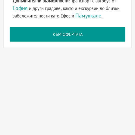
Допълнителни възможности:
Транспорт с автобус от
София
и други градове, както и екскурзии до близки
Памуккале
забележителности като Ефес и
.
КЪМ ОФЕРТАТА