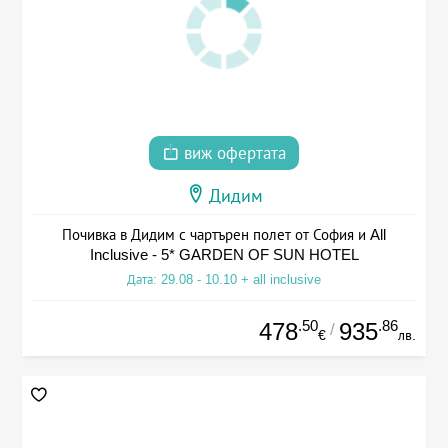
виж офертата
Дидим
Почивка в Дидим с чартърен полет от София и All
Inclusive - 5* GARDEN OF SUN HOTEL
Дата: 29.08 - 10.10 + all inclusive
.50
.86
478
935
/
€
лв.