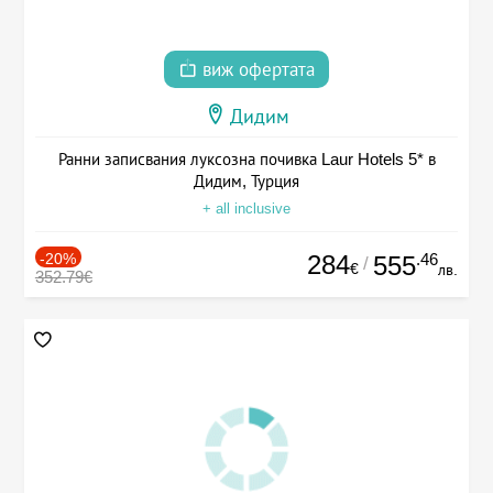
виж офертата
Дидим
Ранни записвания луксозна почивка Laur Hotels 5* в
Дидим, Турция
+ all inclusive
-20%
284
.46
555
/
€
лв.
352.79€