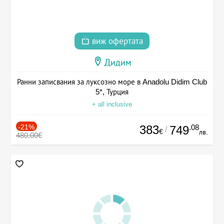
виж офертата
Дидим
Ранни записвания за луксозно море в Anadolu Didim Club
5*, Турция
+ all inclusive
-21%
383
.08
749
/
€
лв.
480.00€