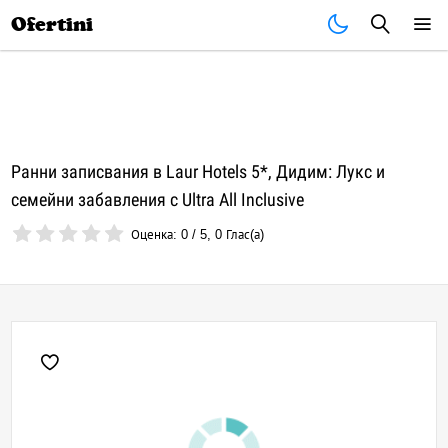
Почивки
Стоки
В града
Всички оферти
Ofertini
Ранни записвания в Laur Hotels 5*, Дидим: Лукс и
семейни забавления с Ultra All Inclusive
Оценка:
0
/
5
,
0
Глас(а)