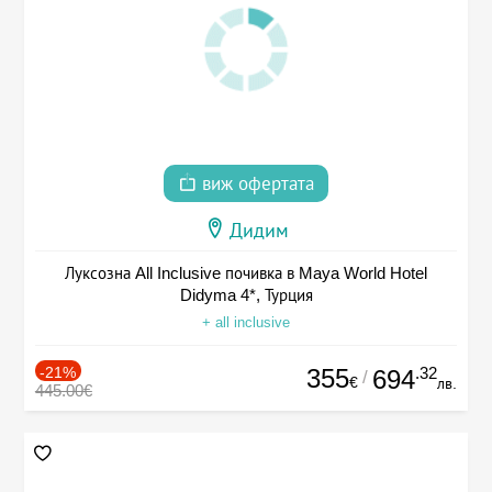
виж офертата
Дидим
Луксозна All Inclusive почивка в Maya World Hotel
Didyma 4*, Турция
+ all inclusive
-21%
355
.32
694
/
€
лв.
445.00€