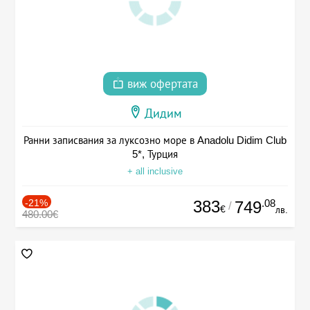
виж офертата
Дидим
Ранни записвания за луксозно море в Anadolu Didim Club
5*, Турция
+ all inclusive
-21%
383
.08
749
/
€
лв.
480.00€