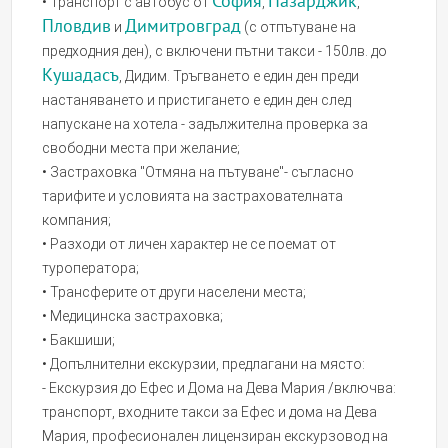
София
Пазарджик
• Транспорт с автобус от
,
,
Пловдив
Димитровград
и
(с отпътуване на
предходния ден), с включени пътни такси - 150лв. до
Кушадасъ
, Дидим. Тръгването е един ден преди
настаняването и пристигането е един ден след
напускане на хотела - задължителна проверка за
свободни места при желание;
• Застраховка "Отмяна на пътуване"- съгласно
тарифите и условията на застрахователната
компания;
• Разходи от личен характер не се поемат от
туроператора;
• Трансферите от други населени места;
• Медицинска застраховка;
• Бакшиши;
• Допълнителни екскурзии, предлагани на място:
- Екскурзия до Ефес и Дома на Дева Мария /включва:
транспорт, входните такси за Ефес и дома на Дева
Мария, професионален лицензиран екскурзовод на