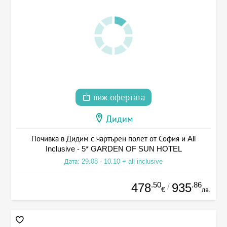
виж офертата
Дидим
Почивка в Дидим с чартърен полет от София и All
Inclusive - 5* GARDEN OF SUN HOTEL
Дата: 29.08 - 10.10 + all inclusive
.50
.86
478
935
/
€
лв.