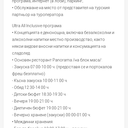
програма, интернет (в лоби), паркинг;
• Обслужване на място от представител на турския
партньор на туроператора.
Ultra All Inclusive програма:
• Концепцията е денонощна, включва безалкохолни и
алкохолни напитки местно производство, както
някои видове вносни напитки и консумацията на
сладолед.
• Основен ресторант Panorama /на блок маса/:
- Закуска 07:00-10:00 ч. (предоставя се и портокалов
фреш безплатно)
- Късна закуска 10:00-11:00 ч.
- Обяд 12:30-14:00 ч.
- Детски бюфет 18:30-19:30 ч.
- Вечеря 19:00-21:00 ч.
- Диетичен бюфет 19:00-21:00 ч.
- Вечерно хранене (закуски) 00:00-01:00 ч.
• Междинни хранения: