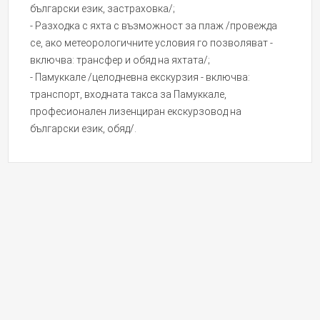
български език, застраховка/;
- Разходка с яхта с възможност за плаж /провежда
се, ако метеорологичните условия го позволяват -
включва: трансфер и обяд на яхтата/;
- Памуккале /целодневна екскурзия - включва:
транспорт, входната такса за Памуккале,
професионален лизенциран екскурзовод на
български език, обяд/.