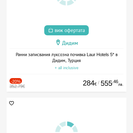
виж офертата
Дидим
Ранни записвания луксозна почивка Laur Hotels 5* в
Дидим, Турция
+ all inclusive
-20%
284
.46
555
/
€
лв.
352.79€