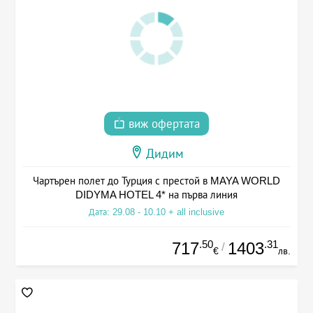
виж офертата
Дидим
Чартърен полет до Турция с престой в MAYA WORLD
DIDYMA HOTEL 4* на първа линия
Дата: 29.08 - 10.10 + all inclusive
.50
.31
717
1403
/
€
лв.