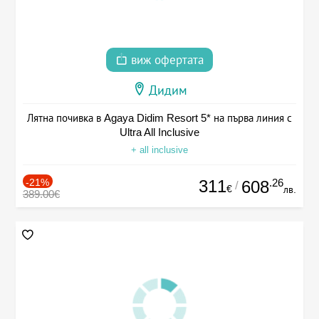
виж офертата
Дидим
Лятна почивка в Agaya Didim Resort 5* на първа линия с
Ultra All Inclusive
+ all inclusive
-21%
311
.26
608
/
€
лв.
389.00€