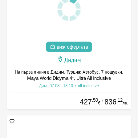
виж офертата
Дидим
На първа линия в Дидим, Турция: Автобус, 7 нощувки,
Maya World Didyma 4*, Ultra All Inclusive
Дата: 07.08 - 18.10 + all inclusive
.50
.12
427
836
/
€
лв.