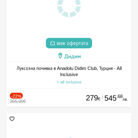
виж офертата
Дидим
Луксозна почивка в Anadolu Didim Club, Турция - All
Inclusive
+ all inclusive
-22%
279
.68
545
/
€
лв.
355.00€