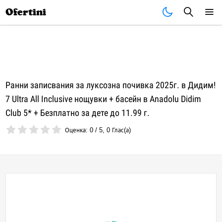
Почивки
Стоки
В града
Всички оферти
Ofertini
Ранни записвания за луксозна почивка 2025г. в Дидим!
7 Ultra All Inclusive нощувки + басейн в Anadolu Didim
Club 5* + Безплатно за дете до 11.99 г.
Оценка:
0
/
5
,
0
Глас(а)