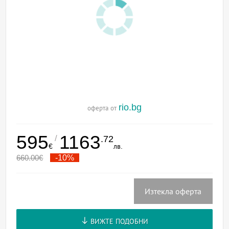
rio.bg
оферта от
595
1163
/
.72
€
лв.
660.00
€
-10%
Изтекла оферта
ВИЖТЕ ПОДОБНИ