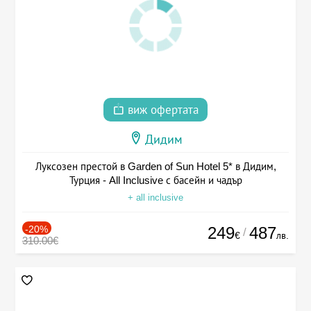
виж офертата
Дидим
Луксозен престой в Garden of Sun Hotel 5* в Дидим,
Турция - All Inclusive с басейн и чадър
+ all inclusive
-20%
249
487
/
€
лв.
310.00€