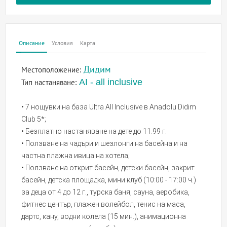
Описание
Условия
Карта
Дидим
Местоположение:
AI - all inclusive
Тип настаняване:
• 7 нощувки на база Ultra All Inclusive в Anadolu Didim
Club 5*;
• Безплатно настаняване на дете до 11.99 г.
• Ползване на чадъри и шезлонги на басейна и на
частна плажна ивица на хотела;
• Ползване на открит басейн, детски басейн, закрит
басейн, детска площадка, мини клуб (10:00 - 17:00 ч.)
за деца от 4 до 12 г., турска баня, сауна, аеробика,
фитнес център, плажен волейбол, тенис на маса,
дартс, кану, водни колела (15 мин.), анимационна