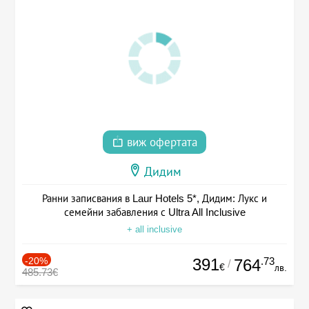
виж офертата
Дидим
Ранни записвания в Laur Hotels 5*, Дидим: Лукс и
семейни забавления с Ultra All Inclusive
+ all inclusive
-20%
391
.73
764
/
€
лв.
485.73€