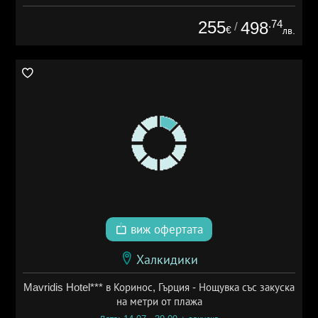
255
.74
498
/
€
лв.
виж офертата
Халкидики
Mavridis Hotel*** в Коринос, Гърция - Нощувка със закуска
на метри от плажа