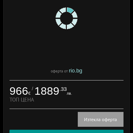
rio.bg
оферта от
966
1889
/
.33
€
лв.
ТОП ЦЕНА
Изтекла оферта