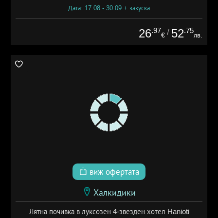
Дата: 17.08 - 30.09 + закуска
.97
.75
26
52
/
€
лв.
виж офертата
Халкидики
Лятна почивка в луксозен 4-звезден хотел Hanioti