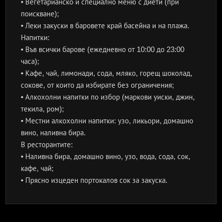
• Вегетарианско и специално меню с диети (при
поискване);
• Леки закуски в баровете край басейна и на плажа.
Напитки:
• Във всички барове (ежедневно от 10:00 до 23:00
часа);
• Кафе, чай, лимонади, сода, мляко, горещ шоколад,
сокове, от които да избирате без ограничения;
• Алкохолни напитки по избор (маркови уиски, джин,
текила, ром);
• Местни алкохолни напитки: узо, ликьори, домашно
вино, наливна бира.
В ресторантите:
• Наливна бира, домашно вино, узо, вода, сода, сок,
кафе, чай;
• Прясно изцеден портокалов сок за закуска.