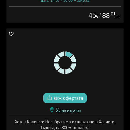
Дата: 14.07 - 30.09 + закуска
45
.01
88
/
€
лв.
виж офертата
Халкидики
Хотел Калипсо: Незабравимо изживяване в Ханиоти,
Гърция, на 300м от плажа