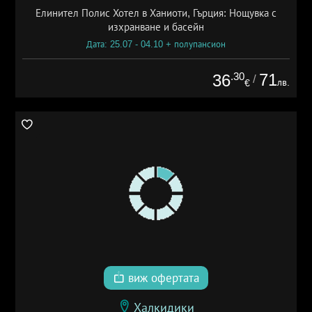
Елинител Полис Хотел в Ханиоти, Гърция: Нощувка с
изхранване и басейн
Дата: 25.07 - 04.10 + полупансион
.30
71
36
/
лв.
€
виж офертата
Халкидики