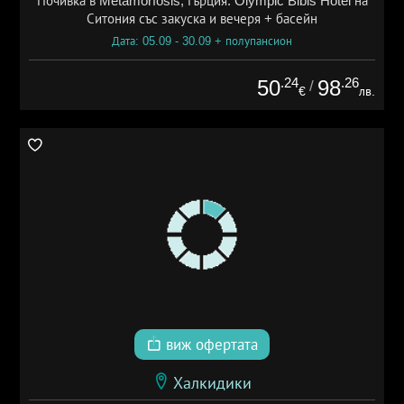
Почивка в Metamorfosis, Гърция: Olympic Bibis Hotel на
Ситония със закуска и вечеря + басейн
Дата: 05.09 - 30.09 + полупансион
.24
.26
50
98
/
€
лв.
виж офертата
Халкидики