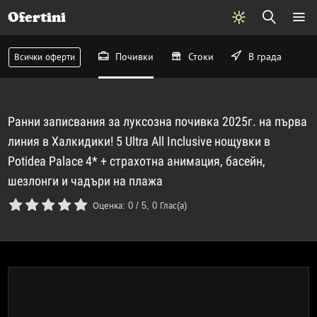
Ofertini
Почивки
Стоки
В града
Всички оферти
Ранни записвания за луксозна почивка 2025г. на първа
линия в Халкидики! 5 Ultra All Inclusive нощувки в
Potidea Palace 4* + страхотна анимация, басейн,
шезлонги и чадъри на плажа
Оценка:
0
/
5
,
0
Глас(а)