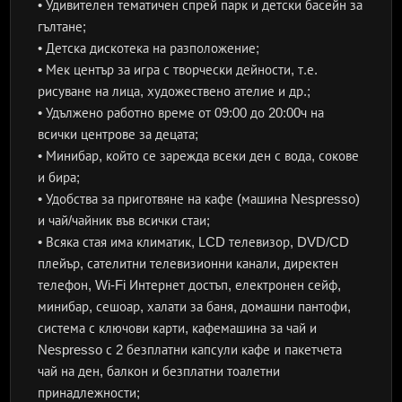
• Удивителен тематичен спрей парк и детски басейн за
гълтане;
• Детска дискотека на разположение;
• Мек център за игра с творчески дейности, т.е.
рисуване на лица, художествено ателие и др.;
• Удължено работно време от 09:00 до 20:00ч на
всички центрове за децата;
• Минибар, който се зарежда всеки ден с вода, сокове
и бира;
• Удобства за приготвяне на кафе (машина Nespresso)
и чай/чайник във всички стаи;
• Всяка стая има климатик, LCD телевизор, DVD/CD
плейър, сателитни телевизионни канали, директен
телефон, Wi-Fi Интернет достъп, електронен сейф,
минибар, сешоар, халати за баня, домашни пантофи,
система с ключови карти, кафемашина за чай и
Nespresso с 2 безплатни капсули кафе и пакетчета
чай на ден, балкон и безплатни тоалетни
принадлежности;