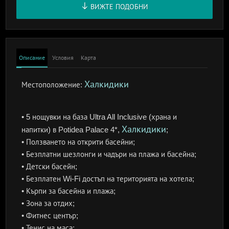
ВИЖТЕ ПОДОБНИ
Описание
Условия
Карта
Халкидики
Местоположение:
• 5 нощувки на база Ultra All Inclusive (храна и
Халкидики
напитки) в Potidea Palace 4*,
;
• Ползването на открити басейни;
• Безплатни шезлонги и чадъри на плажа и басейна;
• Детски басейн;
• Безплатен Wi-Fi достъп на територията на хотела;
• Кърпи за басейна и плажа;
• Зона за отдих;
• Фитнес център;
• Тенис на маса;