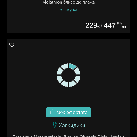
Melathron близо до плажа
+ закуска
229
.89
447
/
€
лв.
виж офертата
Халкидики