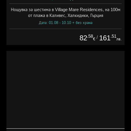
Нощувка за шестима в Village Mare Residences, на 100м
от плажа в Каливес, Халкидики, Гърция
Дата: 01.08 - 10.10 + без храна
.58
.51
82
161
/
€
лв.