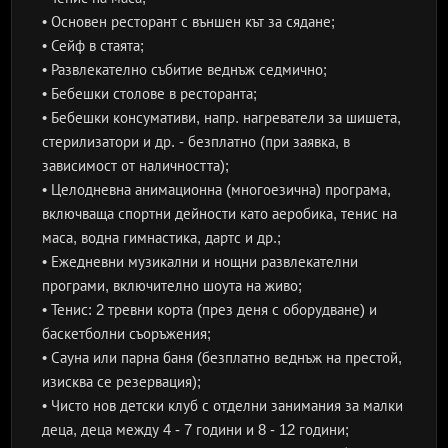
• Основен ресторант с външен кът за сядане;
• Сейф в стаята;
• Развлекателно събитие веднъж седмично;
• Бебешки столове в ресторанта;
• Бебешки консумативи, напр. нагреватели за шишета,
стерилизатори и др. - безплатно (при заявка, в
зависимост от наличността);
• Целодневна анимационна (многоезична) програма,
включваща спортни дейности като аеробика, тенис на
маса, водна гимнастика, дартс и др.;
• Ежедневни музикални и нощни развлекателни
програми, включително шоута на живо;
• Тенис: 2 тревни корта (през деня с оборудване) и
баскетболни съоръжения;
• Сауна или парна баня (безплатно веднъж на престой,
изисква се резервация);
• Чисто нов детски клуб с отделни занимания за малки
деца, деца между 4 - 7 години и 8 - 12 години;