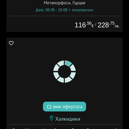
Метаморфоси, Гърция
Дата: 08.05 - 19.09 + полупансион
.96
.75
116
228
/
€
лв.
виж офертата
Халкидики