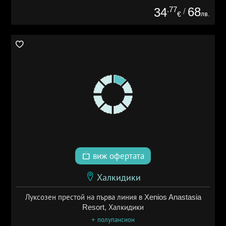
.77
68
34
/
лв.
€
виж офертата
Халкидики
Луксозен престой на първа линия в Xenios Anastasia
Resort, Халкидики
+ полупансион