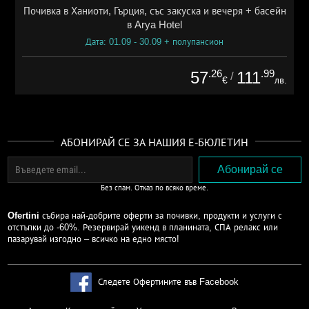
Почивка в Ханиоти, Гърция, със закуска и вечеря + басейн
в Arya Hotel
Дата: 01.09 - 30.09 + полупансион
.26
.99
57
111
/
€
лв.
АБОНИРАЙ СЕ ЗА НАШИЯ Е-БЮЛЕТИН
Без спам. Отказ по всяко време.
Ofertini
събира най-добрите оферти за почивки, продукти и услуги с
отстъпки до -60%. Резервирай уикенд в планината, СПА релакс или
пазарувай изгодно – всичко на едно място!
Следете Офертините във Facebook