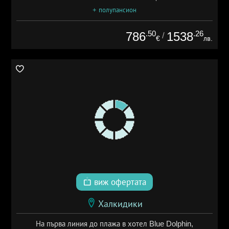
+ полупансион
.50
.26
786
1538
/
€
лв.
виж офертата
Халкидики
На първа линия до плажа в хотел Blue Dolphin,