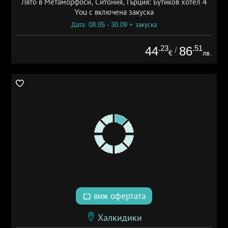
Лято в Метаморфоси, Ситония, Гърция: Бутиков хотел 4
You с включена закуска
Дата: 08.05 - 30.09 + закуска
.23
.51
44
86
/
€
лв.
виж офертата
Халкидики