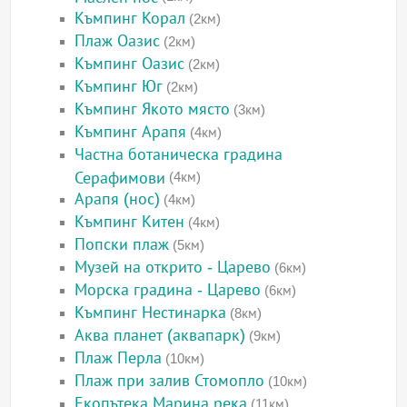
Къмпинг Корал
(2км)
Плаж Оазис
(2км)
Къмпинг Оазис
(2км)
Къмпинг Юг
(2км)
Къмпинг Якото място
(3км)
Къмпинг Арапя
(4км)
Частна ботаническа градина
Серафимови
(4км)
Арапя (нос)
(4км)
Къмпинг Китен
(4км)
Попски плаж
(5км)
Музей на открито - Царево
(6км)
Морска градина - Царево
(6км)
Къмпинг Нестинарка
(8км)
Аква планет (аквапарк)
(9км)
Плаж Перла
(10км)
Плаж при залив Стомопло
(10км)
Екопътека Марина река
(11км)