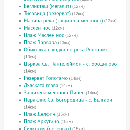
Бегликташ (мегалит)
(12км)
Тисовица (резерват)
(12км)
Марина река (защитена местност)
(12км)
Маслен нос
(12км)
Плаж Маслен нос
(12км)
Плаж Варвара
(13км)
Обиколка с лодка по река Ропотамо
(13км)
Църква Св. Пантелеймон - с. Бродилово
(14км)
Резерват Ропотамо
(14км)
Лъвската глава
(14км)
Защитена местност Пирен
(14км)
Параклис Св. Богородица - с. Българи
(14км)
Плаж Делфин
(15км)
Плаж Аркутино
(15км)
Силкосия (резерват)
(15км)