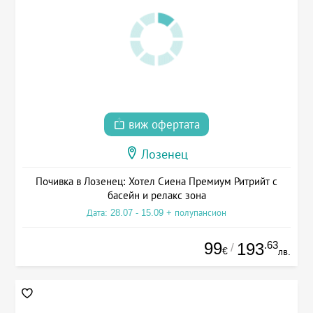
виж офертата
Лозенец
Почивка в Лозенец: Хотел Сиена Премиум Ритрийт с
басейн и релакс зона
Дата: 28.07 - 15.09 + полупансион
99
.63
193
/
€
лв.