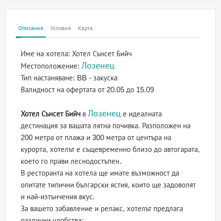
Описание
Условия
Карта
Име на хотела:
Хотел Сънсет Бийч
Лозенец
Местоположение:
Тип настаняване:
BB - закуска
Валидност на офертата
от 20.05 до 15.09
Лозенец
Хотел Сънсет Бийч
в
е идеалната
дестинация за вашата лятна почивка. Разположен на
200 метра от плажа и 300 метра от центъра на
курорта, хотелът е същевременно близо до автогарата,
което го прави леснодостъпен.
В ресторанта на хотела ще имате възможност да
опитате типични български ястия, които ще задоволят
и най-изтънчения вкус.
За вашето забавление и релакс, хотелът предлага
различни удобства: