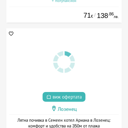
+ полупансион
71
.86
138
/
€
лв.
виж офертата
Лозенец
Лятна почивка в Семеен хотел Ариана в Лозенец:
комфорт и удобства на 350м от плажа