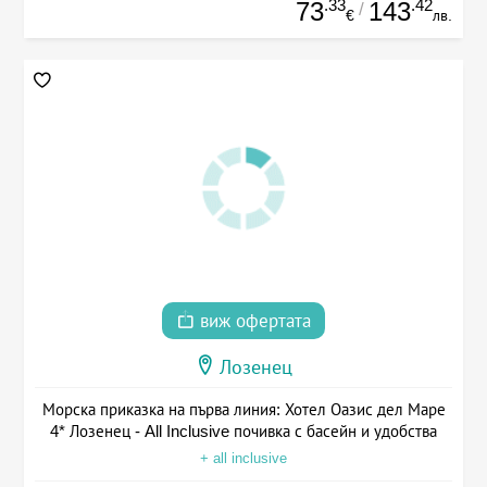
.33
.42
73
143
/
€
лв.
виж офертата
Лозенец
Морска приказка на първа линия: Хотел Оазис дел Маре
4* Лозенец - All Inclusive почивка с басейн и удобства
+ all inclusive