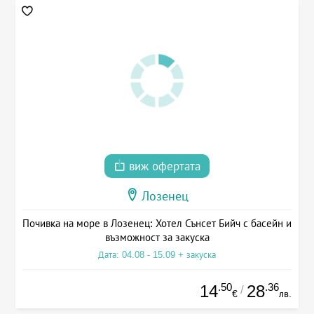
виж офертата
Лозенец
Почивка на море в Лозенец: Хотел Сънсет Бийч с басейн и
възможност за закуска
Дата: 04.08 - 15.09 + закуска
.50
.36
14
28
/
€
лв.