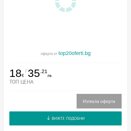
top20oferti.bg
оферта от
18
35
/
.21
€
лв.
ТОП ЦЕНА
Изтекла оферта
ВИЖТЕ ПОДОБНИ