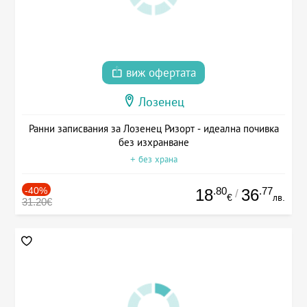
виж офертата
Лозенец
Ранни записвания за Лозенец Ризорт - идеална почивка
без изхранване
+ без храна
-40%
.80
.77
18
36
/
€
лв.
31.20€