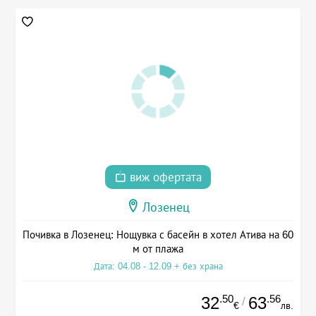
виж офертата
Лозенец
Почивка в Лозенец: Нощувка с басейн в хотел Атива на 60
м от плажа
Дата: 04.08 - 12.09 + без храна
.50
.56
32
63
/
€
лв.