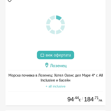
виж офертата
Лозенец
Морска почивка в Лозенец: Хотел Оазис дел Маре 4* с All
Inclusive и басейн
+ all inclusive
.44
.71
94
184
/
€
лв.