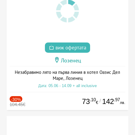
виж офертата
Лозенец
Незабравимо лято на първа линия в хотел Оазис Дел
Маре, Лозенец
Дата: 05.06 - 14.09 + all inclusive
-30%
.10
.97
73
142
/
€
лв.
104.45€