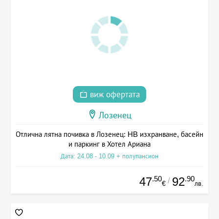
виж офертата
Лозенец
Отлична лятна почивка в Лозенец: HB изхранване, басейн
и паркинг в Хотел Ариана
Дата: 24.08 - 10.09 + полупансион
.50
.90
47
92
/
€
лв.