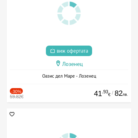
виж офертата
Лозенец
Оазис дел Маре - Лозенец
-30%
.93
82
41
/
лв.
€
59.82€