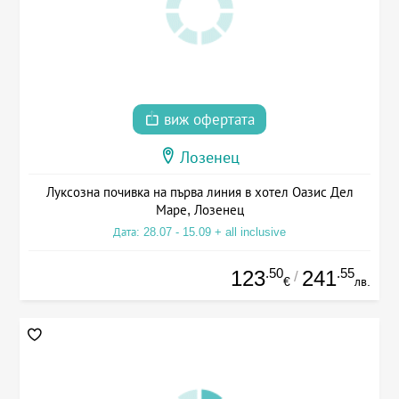
виж офертата
Лозенец
Луксозна почивка на първа линия в хотел Оазис Дел
Маре, Лозенец
Дата: 28.07 - 15.09 + all inclusive
.50
.55
123
241
/
€
лв.