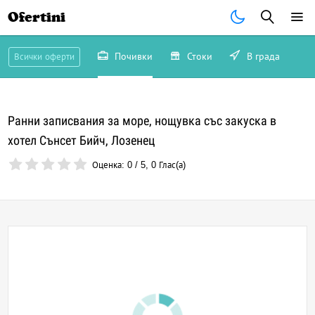
Ofertini
Почивки
Стоки
В града
Всички оферти
Ранни записвания за море, нощувка със закуска в
хотел Сънсет Бийч, Лозенец
Оценка:
0
/
5
,
0
Глас(а)