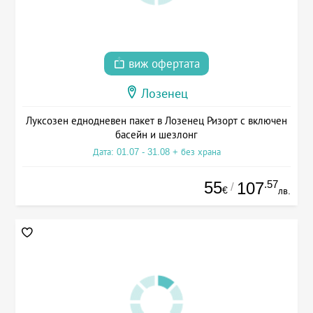
виж офертата
Лозенец
Луксозен еднодневен пакет в Лозенец Ризорт с включен
басейн и шезлонг
Дата: 01.07 - 31.08 + без храна
55
.57
107
/
€
лв.