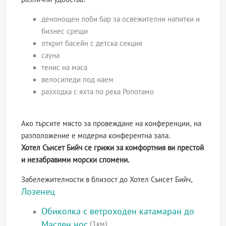
денонощен лоби бар за освежителни напитки и
бизнес срещи
открит басейн с детска секция
сауна
тенис на маса
велосипеди под наем
разходка с яхта по река Ропотамо
Ако търсите място за провеждане на конференции, на
разположение е модерна конферентна зала.
Хотел Сънсет Бийч се грижи за комфортния ви престой
и незабравими морски спомени.
Забележителности в близост до Хотел Сънсет Бийч,
Лозенец
Обиколка с ветроходен катамаран до
Маслен нос
(1км)