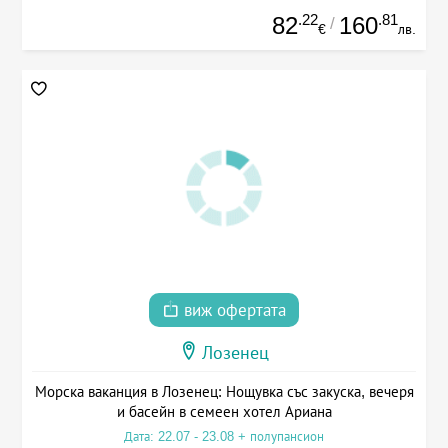
.22
.81
82
160
/
€
лв.
виж офертата
Лозенец
Морска ваканция в Лозенец: Нощувка със закуска, вечеря
и басейн в семеен хотел Ариана
Дата: 22.07 - 23.08 + полупансион