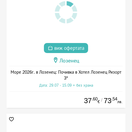
виж офертата
Лозенец
Море 2026г. в Лозенец: Почивка в Хотел Лозенец Ризорт
3*
Дата: 29.07 - 15.09 + без храна
.60
.54
37
73
/
€
лв.