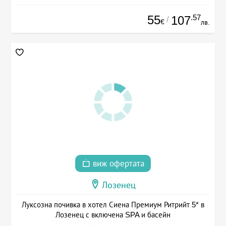
55
.57
107
/
€
лв.
виж офертата
Лозенец
Луксозна почивка в хотел Сиена Премиум Ритрийт 5* в
Лозенец с включена SPA и басейн