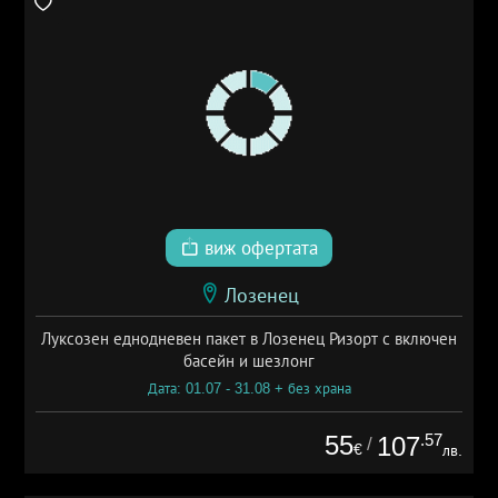
виж офертата
Лозенец
Луксозен еднодневен пакет в Лозенец Ризорт с включен
басейн и шезлонг
Дата: 01.07 - 31.08 + без храна
55
.57
107
/
€
лв.