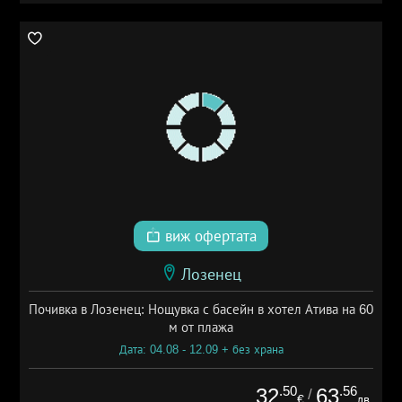
виж офертата
Лозенец
Почивка в Лозенец: Нощувка с басейн в хотел Атива на 60
м от плажа
Дата: 04.08 - 12.09 + без храна
.50
.56
32
63
/
€
лв.