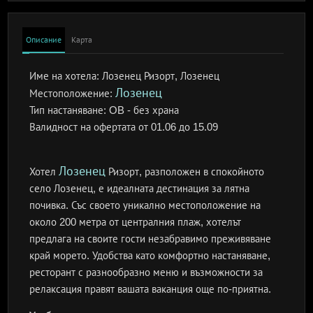
Описание
Карта
Име на хотела:
Лозенец Ризорт, Лозенец
Лозенец
Местоположение:
Тип настаняване:
OB - без храна
Валидност на офертата
от 01.06 до 15.09
Лозенец
Хотел
Ризорт, разположен в спокойното
село Лозенец, е идеалната дестинация за лятна
почивка. Със своето уникално местоположение на
около 200 метра от централния плаж, хотелът
предлага на своите гости незабравимо преживяване
край морето. Удобства като комфортно настаняване,
ресторант с разнообразно меню и възможности за
релаксация правят вашата ваканция още по-приятна.