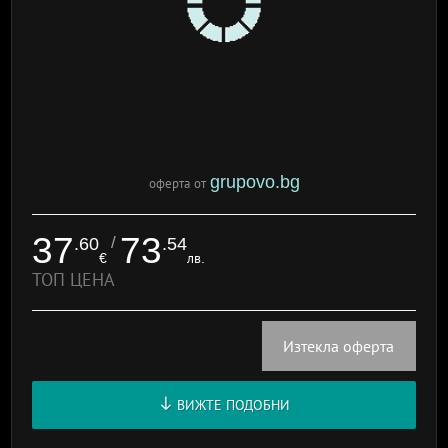
grupovo.bg
оферта от
37
73
/
.60
.54
€
лв.
ТОП ЦЕНА
Изтекла оферта
ВИЖТЕ ПОДОБНИ