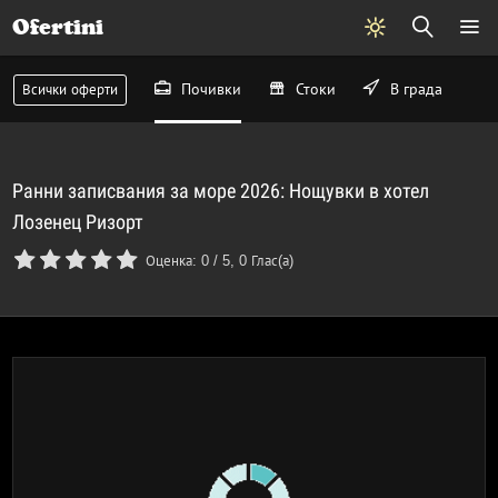
Ofertini
Почивки
Стоки
В града
Всички оферти
Ранни записвания за море 2026: Нощувки в хотел
Лозенец Ризорт
Оценка:
0
/
5
,
0
Глас(а)