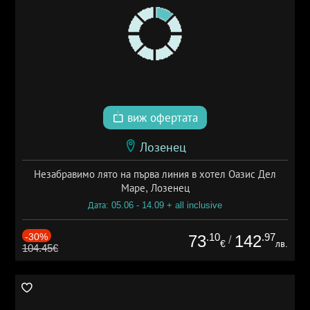
виж офертата
Лозенец
Незабравимо лято на първа линия в хотел Оазис Дел
Маре, Лозенец
Дата: 05.06 - 14.09 + all inclusive
-30%
.10
.97
73
142
/
€
лв.
104.45€