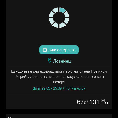
виж офертата
Лозенец
Еднодневен релаксиращ пакет в хотел Сиена Премиум
Ритрийт, Лозенец с включена закуска или закуска и
вечеря
Дата: 29.05 - 15.09 + полупансион
67
.04
131
/
€
лв.