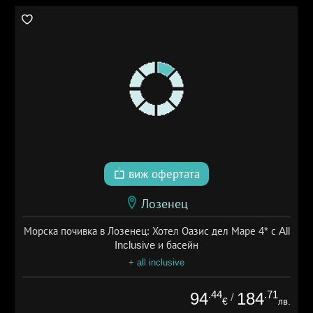
виж офертата
Лозенец
Морска почивка в Лозенец: Хотел Оазис дел Маре 4* с All
Inclusive и басейн
+ all inclusive
.44
.71
94
184
/
€
лв.