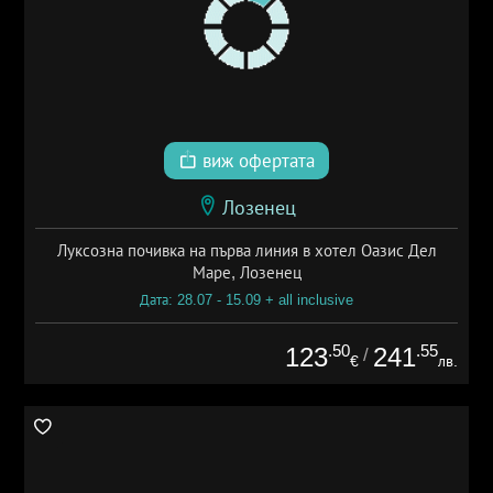
виж офертата
Лозенец
Луксозна почивка на първа линия в хотел Оазис Дел
Маре, Лозенец
Дата: 28.07 - 15.09 + all inclusive
.50
.55
123
241
/
€
лв.