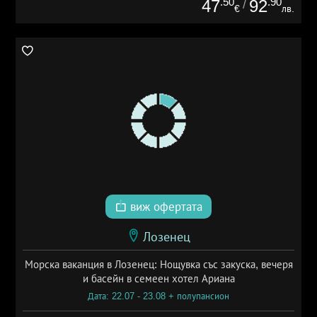
.50
.90
47
92
/
€
лв.
виж офертата
Лозенец
Морска ваканция в Лозенец: Нощувка със закуска, вечеря
и басейн в семеен хотел Ариана
Дата: 22.07 - 23.08 + полупансион