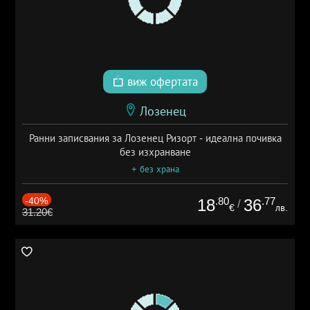
виж офертата
Лозенец
Ранни записвания за Лозенец Ризорт - идеална почивка
без изхранване
+ без храна
-40%
.80
.77
18
36
/
€
лв.
31.20€