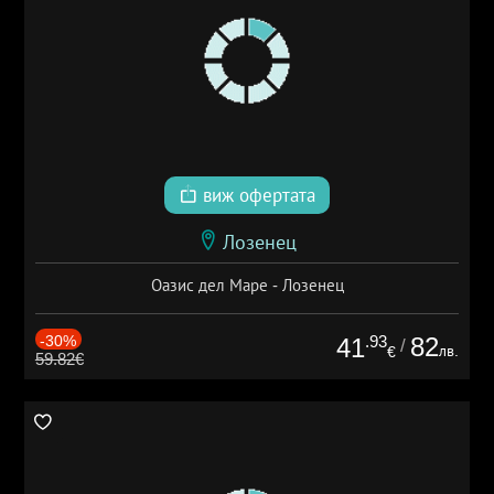
виж офертата
Лозенец
Оазис дел Маре - Лозенец
-30%
.93
82
41
/
лв.
€
59.82€