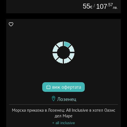
55
.57
107
/
€
лв.
виж офертата
Лозенец
Морска приказка в Лозенец: All Inclusive в хотел Оазис
дел Маре
+ all inclusive