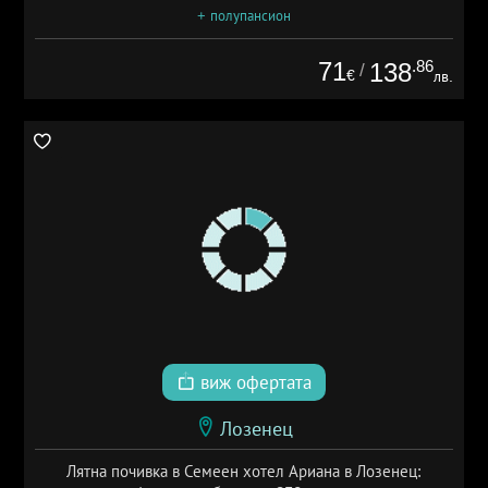
+ полупансион
71
.86
138
/
€
лв.
виж офертата
Лозенец
Лятна почивка в Семеен хотел Ариана в Лозенец: