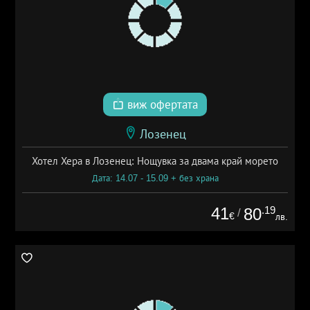
виж офертата
Лозенец
Хотел Хера в Лозенец: Нощувка за двама край морето
Дата: 14.07 - 15.09 + без храна
41
.19
80
/
€
лв.