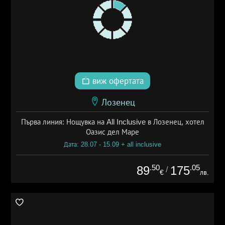
виж офертата
Лозенец
Първа линия: Нощувка на All Inclusive в Лозенец, хотел
Оазис дел Маре
Дата: 28.07 - 15.09 + all inclusive
.50
.05
89
175
/
€
лв.