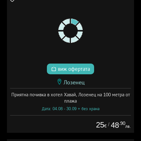
виж офертата
Лозенец
Приятна почивка в хотел Хавай, Лозенец на 100 метра от
плажа
Дата: 04.08 - 30.09 + без храна
25
.90
48
/
€
лв.