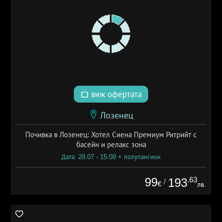
виж офертата
Лозенец
Почивка в Лозенец: Хотел Сиена Премиум Ритрийт с
басейн и релакс зона
Дата: 28.07 - 15.09 + полупансион
99
.63
193
/
€
лв.