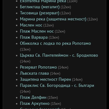
Екопътека Марина река
(11км)
Бегликташ (мегалит)
(12км)
Тисовица (резерват)
(12км)
Марина река (защитена местност)
(12км)
Маслен нос
(12км)
Плаж Маслен нос
(12км)
Плаж Варвара
(13км)
Обиколка с лодка по река Ропотамо
(13км)
Църква Св. Пантелеймон - с. Бродилово
(14км)
Резерват Ропотамо
(14км)
Лъвската глава
(14км)
Защитена местност Пирен
(14км)
Параклис Св. Богородица - с. Българи
(14км)
Плаж Делфин
(15км)
Плаж Аркутино
(15км)