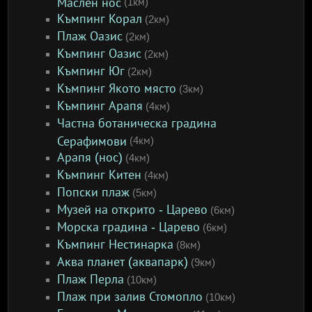
Маслен нос
(1км)
Къмпинг Корал
(2км)
Плаж Оазис
(2км)
Къмпинг Оазис
(2км)
Къмпинг Юг
(2км)
Къмпинг Якото място
(3км)
Къмпинг Арапя
(4км)
Частна ботаническа градина
Серафимови
(4км)
Арапя (нос)
(4км)
Къмпинг Китен
(4км)
Попски плаж
(5км)
Музей на открито - Царево
(6км)
Морска градина - Царево
(6км)
Къмпинг Нестинарка
(8км)
Аква планет (аквапарк)
(9км)
Плаж Перла
(10км)
Плаж при залив Стомопло
(10км)