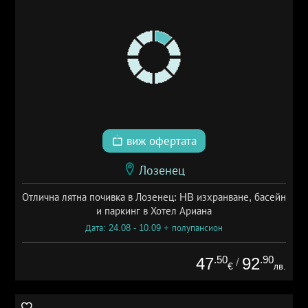
виж офертата
Лозенец
Отлична лятна почивка в Лозенец: HB изхранване, басейн
и паркинг в Хотел Ариана
Дата: 24.08 - 10.09 + полупансион
.50
.90
47
92
/
€
лв.