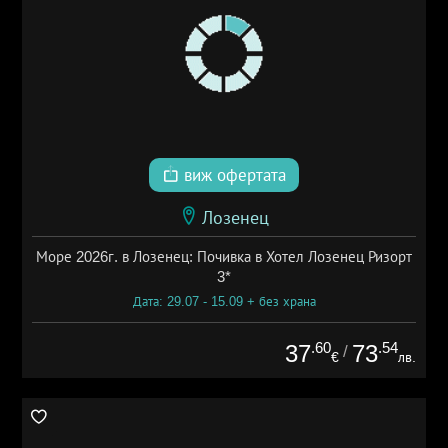
виж офертата
Лозенец
Море 2026г. в Лозенец: Почивка в Хотел Лозенец Ризорт
3*
Дата: 29.07 - 15.09 + без храна
.60
.54
37
73
/
€
лв.