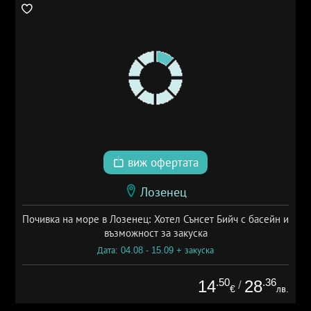
виж офертата
Лозенец
Почивка на море в Лозенец: Хотел Сънсет Бийч с басейн и
възможност за закуска
Дата: 04.08 - 15.09 + закуска
.50
.36
14
28
/
€
лв.