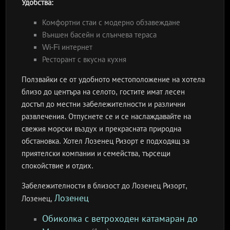
Удобства:
Комфортни стаи с модерно обзавеждане
Външен басейн и слънчева тераса
Wi-Fi интернет
Ресторант с вкусна кухня
Ползвайки се от удобното местоположение на хотела
близо до центъра на селото, гостите имат лесен
достъп до местни забележителности и различни
развлечения. Отпуснете се и се наслаждавайте на
свежия морски въздух и прекрасната природна
обстановка. Хотел Лозенец Ризорт е подходящ за
приятелски компании и семейства, търсещи
спокойствие и отдих.
Забележителности в близост до Лозенец Ризорт,
Лозенец
Лозенец,
Обиколка с ветроходен катамаран до