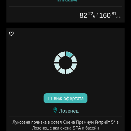
+ all inclusive
.22
.81
82
160
/
€
лв.
виж офертата
Лозенец
Луксозна почивка в хотел Сиена Премиум Ритрийт 5* в
Лозенец с включена SPA и басейн