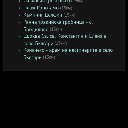
Силкосия (резерват)
(15км)
Плаж Ропотамо
(15км)
Къмпинг Делфин
(15км)
Ранна тракийска гробница - с.
Бродилово
(15км)
Църква Св. св. Константин и Елена в
село Българи
(15км)
Коначето - храм на нестинарите в село
Българи
(15км)