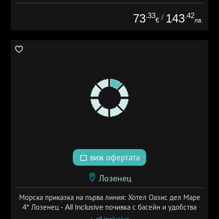
.33
.42
73
143
/
€
лв.
виж офертата
Лозенец
Морска приказка на първа линия: Хотел Оазис дел Маре
4* Лозенец - All Inclusive почивка с басейн и удобства