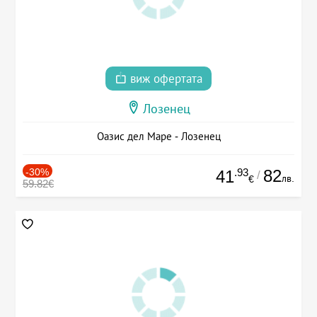
виж офертата
Лозенец
Оазис дел Маре - Лозенец
-30%
.93
82
41
/
лв.
€
59.82€