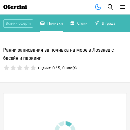
Ofertini
Почивки
Стоки
В града
Всички оферти
Ранни записвания за почивка на море в Лозенец с
басейн и паркинг
Оценка:
0
/
5
,
0
Глас(а)