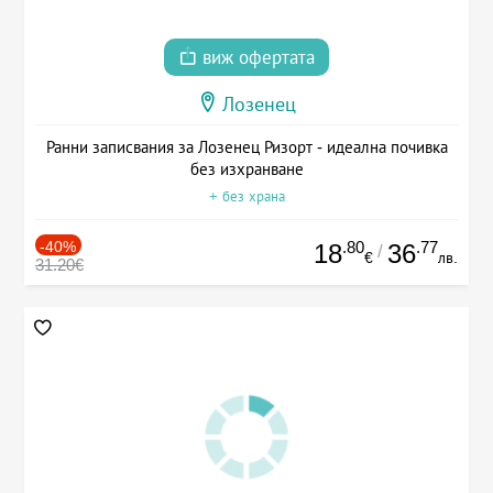
виж офертата
Лозенец
Ранни записвания за Лозенец Ризорт - идеална почивка
без изхранване
+ без храна
-40%
.80
.77
18
36
/
€
лв.
31.20€