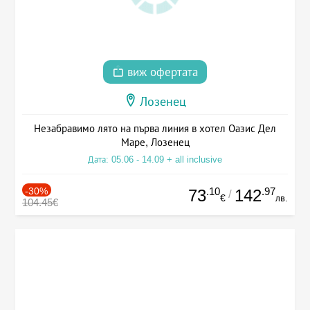
виж офертата
Лозенец
Незабравимо лято на първа линия в хотел Оазис Дел
Маре, Лозенец
Дата: 05.06 - 14.09 + all inclusive
-30%
.10
.97
73
142
/
€
лв.
104.45€