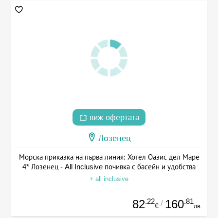
виж офертата
Лозенец
Морска приказка на първа линия: Хотел Оазис дел Маре
4* Лозенец - All Inclusive почивка с басейн и удобства
+ all inclusive
.22
.81
82
160
/
€
лв.