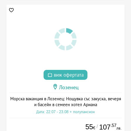
виж офертата
Лозенец
Морска ваканция в Лозенец: Нощувка със закуска, вечеря
и басейн в семеен хотел Ариана
Дата: 22.07 - 23.08 + полупансион
55
.57
107
/
€
лв.