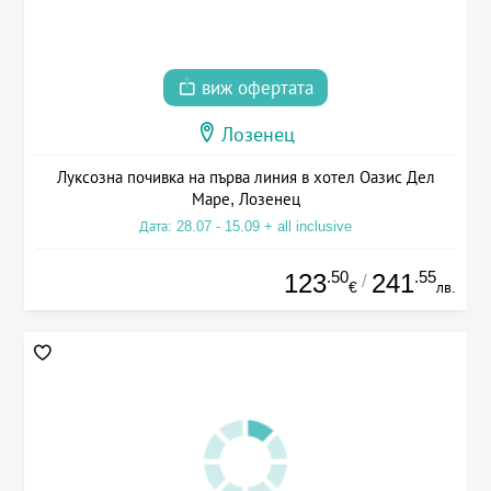
виж офертата
Лозенец
Луксозна почивка на първа линия в хотел Оазис Дел
Маре, Лозенец
Дата: 28.07 - 15.09 + all inclusive
.50
.55
123
241
/
€
лв.