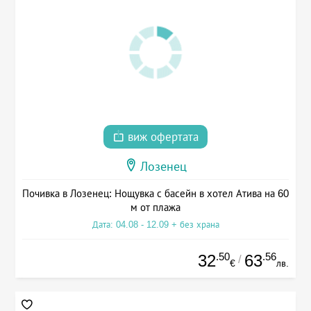
виж офертата
Лозенец
Почивка в Лозенец: Нощувка с басейн в хотел Атива на 60
м от плажа
Дата: 04.08 - 12.09 + без храна
.50
.56
32
63
/
€
лв.