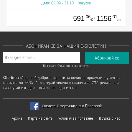
Дата: 02.09 - 31.10 + закуска
.06
.01
591
1156
/
€
лв.
АБОНИРАЙ СЕ ЗА НАШИЯ Е-БЮЛЕТИН
Без спам. Отказ по всяко време.
Ofertini
събира най-добрите оферти за почивки, продукти и услуги с
отстъпки до -60%. Резервирай уикенд в планината, СПА релакс или
пазарувай изгодно – всичко на едно място!
Следете Офертините във Facebook
Архив
Карта на сайта
Условия за ползване
Връзка с нас