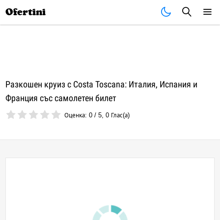
Почивки
Стоки
В града
Всички оферти
Ofertini
Разкошен круиз с Costa Toscana: Италия, Испания и
Франция със самолетен билет
Оценка:
0
/
5
,
0
Глас(а)