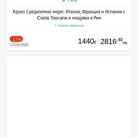
Круиз Средиземно море: Италия, Франция и Испания с
Costa Toscana и нощувка в Рим
+ пълен пансион
-17%
1440
.40
2816
/
€
лв.
1726.00€