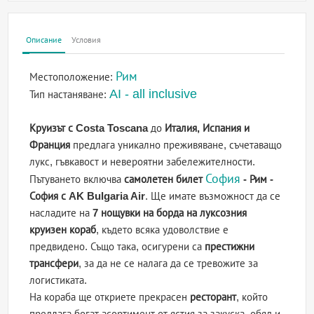
Описание
Условия
Рим
Местоположение:
AI - all inclusive
Тип настаняване:
Круизът с Costa Toscana
до
Италия, Испания и
Франция
предлага уникално преживяване, съчетаващо
лукс, гъвкавост и невероятни забележителности.
София
Пътуването включва
самолетен билет
- Рим -
София с AK Bulgaria Air
. Ще имате възможност да се
насладите на
7 нощувки на борда на луксозния
круизен кораб
, където всяка удоволствие е
предвидено. Също така, осигурени са
престижни
трансфери
, за да не се налага да се тревожите за
логистиката.
На кораба ще откриете прекрасен
ресторант
, който
предлага богат асортимент от ястия за закуска, обяд и