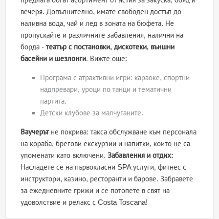
вечеря. Допълнително, имате свободен достъп до
наливна вода, чай и лед в зоната на бюфета. Не
пропускайте и различните забавления, налични на
борда -
театър с постановки, дискотеки, външни
басейни и шезлонги
. Вижте още:
Програма с атрактивни игри: караоке, спортни
надпревари, уроци по танци и тематични
партита.
Детски клубове за малчуганите.
Ваучерът
не покрива: такса обслужване към персонала
на кораба, брегови екскурзии и напитки, които не са
упоменати като включени.
Забавления и отдих:
Насладете се на първокласни SPA услуги, фитнес с
инструктори, казино, ресторанти и барове. Забравете
за ежедневните грижи и се потопете в свят на
удоволствие и релакс с Costa Toscana!