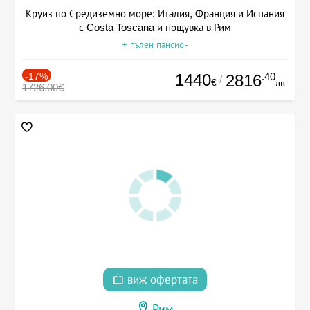
Круиз по Средиземно море: Италия, Франция и Испания
с Costa Toscana и нощувка в Рим
+ пълен пансион
-17%
1440
.40
2816
/
€
лв.
1726.00€
виж офертата
Рим