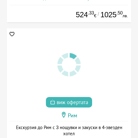
.33
.50
524
1025
/
€
лв.
виж офертата
Рим
Екскурзия до Рим с 3 нощувки и закуски в 4-звезден
хотел