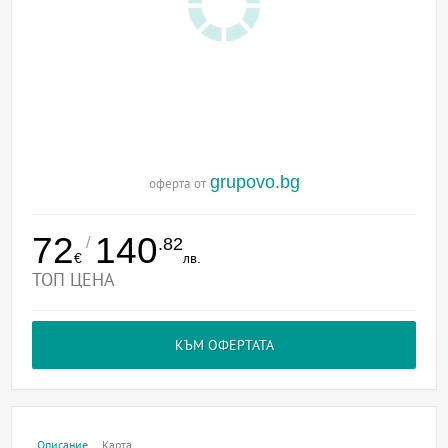
grupovo.bg
оферта от
72
140
/
.82
€
лв.
ТОП ЦЕНА
КЪМ ОФЕРТАТА
Описание
Карта