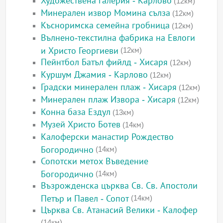
Художествена галерия - Карлово
(12км)
Минерален извор Момина сълза
(12км)
Късноримска семейна гробница
(12км)
Вълнено-текстилна фабрика на Евлоги
и Христо Георгиеви
(12км)
Пейнтбол Батъл фийлд - Хисаря
(12км)
Куршум Джамия - Карлово
(12км)
Градски минерален плаж - Хисаря
(12км)
Минерален плаж Извора - Хисаря
(12км)
Конна база Ездул
(13км)
Музей Христо Ботев
(14км)
Калоферски манастир Рождество
Богородично
(14км)
Сопотски метох Въведение
Богородично
(14км)
Възрожденска църква Св. Св. Апостоли
Петър и Павел - Сопот
(14км)
Църква Св. Атанасий Велики - Калофер
(14км)