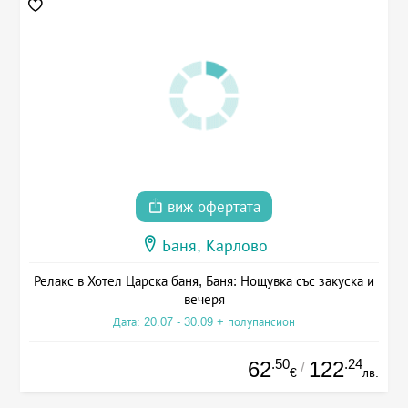
виж офертата
Баня, Карлово
Релакс в Хотел Царска баня, Баня: Нощувка със закуска и
вечеря
Дата: 20.07 - 30.09 + полупансион
.50
.24
62
122
/
€
лв.