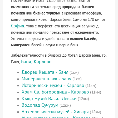
Посетителите могат също да се възползват от
възможности за релакс сред природата
,
балнео
почивка
или
бизнес туризъм
в красивата атмосфера,
която предлага хотел Царска баня. Само на 170 км. от
София
, това е перфектната дестинация за уикенд
почивка или по-дълго прекъсване от ежедневието.
Хотелът предлага и удобства като
външен басейн
,
минерален басейн
,
сауна
и
парна баня
.
Забележителности в близост до Хотел Царска Баня, гр.
Баня, Карлово
Баня,
Дворец Къщата - Баня
(1км)
Минерален плаж - Баня
(1км)
Исторически музей - Карлово
(11км)
Храм Св. Богородица - Карлово
(11км)
Къща-музей Васил Левски
(12км)
Водопад Сучурум
(12км)
Археологически музей - Хисаря
(12км)