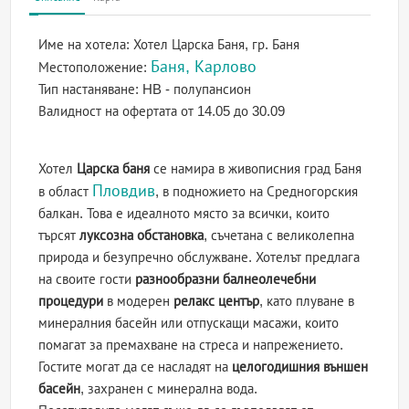
Име на хотела:
Хотел Царска Баня, гр. Баня
Баня, Карлово
Местоположение:
Тип настаняване:
HB - полупансион
Валидност на офертата
от 14.05 до 30.09
Хотел
Царска баня
се намира в живописния град Баня
Пловдив
в област
, в подножието на Средногорския
балкан. Това е идеалното място за всички, които
търсят
луксозна обстановка
, съчетана с великолепна
природа и безупречно обслужване. Хотелът предлага
на своите гости
разнообразни балнеолечебни
процедури
в модерен
релакс център
, като плуване в
минералния басейн или отпускащи масажи, които
помагат за премахване на стреса и напрежението.
Гостите могат да се насладят на
целогодишния външен
басейн
, захранен с минерална вода.