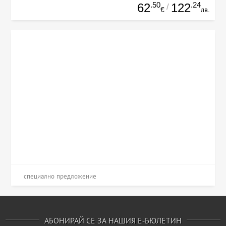
.50
.24
62
122
/
€
лв.
специално предложение
АБОНИРАЙ СЕ ЗА НАШИЯ Е-БЮЛЕТИН