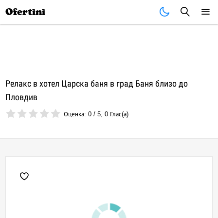
Почивки
Стоки
В града
Всички оферти
Ofertini
Релакс в хотел Царска баня в град Баня близо до
Пловдив
Оценка:
0
/
5
,
0
Глас(а)