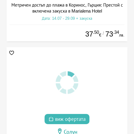
Метричен достъп до плажа в Коринос, Гърция: Престой с
включена закуска в Marialena Hotel
Дата: 14.07 - 29.09 + закуска
.50
.34
37
73
/
€
лв.
виж офертата
Солун