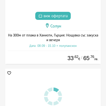
виж офертата
Солун
На 300м от плажа в Ханиоти, Гърция: Нощувка със закуска
и вечеря
Дата: 08.09 - 15.10 + полупансион
.62
.76
33
65
/
€
лв.