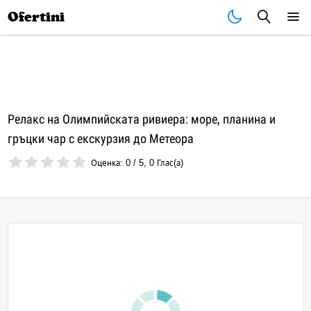
Почивки
Стоки
В града
Всички оферти
Ofertini
Релакс на Олимпийската ривиера: море, планина и
гръцки чар с екскурзия до Метеора
Оценка:
0
/
5
,
0
Глас(а)