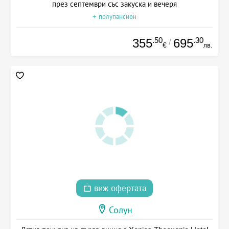
през септември със закуска и вечеря
+ полупансион
.50
.30
355
695
/
€
лв.
виж офертата
Солун