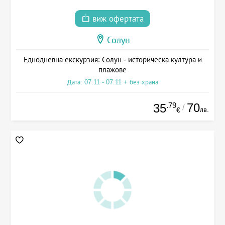
виж офертата
Солун
Еднодневна екскурзия: Солун - историческа култура и
плажове
Дата: 07.11 - 07.11 + без храна
.79
70
35
/
лв.
€