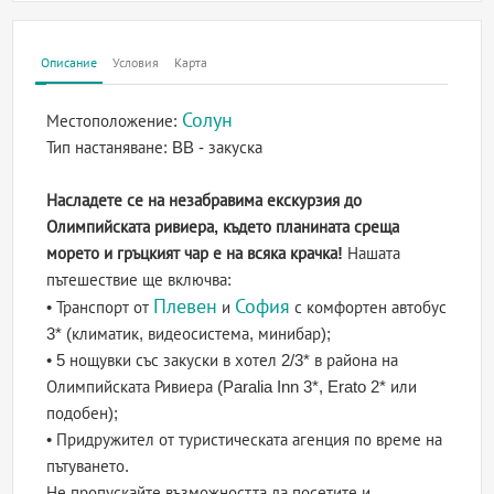
Описание
Условия
Карта
Солун
Местоположение:
Тип настаняване:
BB - закуска
Насладете се на незабравима екскурзия до
Олимпийската ривиера, където планината среща
морето и гръцкият чар е на всяка крачка!
Нашата
пътешествие ще включва:
Плевен
София
• Транспорт от
и
с комфортен автобус
3* (климатик, видеосистема, минибар);
• 5 нощувки със закуски в хотел 2/3* в района на
Олимпийската Ривиера (Paralia Inn 3*, Erato 2* или
подобен);
• Придружител от туристическата агенция по време на
пътуването.
Не пропускайте възможността да посетите и