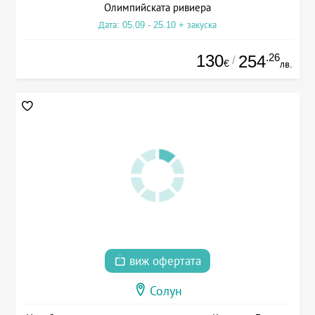
Олимпийската ривиера
Дата: 05.09 - 25.10 + закуска
130
.26
254
/
€
лв.
виж офертата
Солун