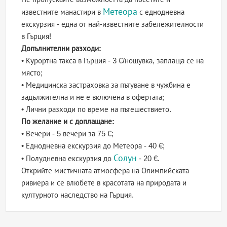
Метеора
известните манастири в
с еднодневна
екскурзия - една от най-известните забележителности
в Гърция!
Допълнителни разходи:
• Курортна такса в Гърция - 3 €/нощувка, заплаща се на
място;
• Медицинска застраховка за пътуване в чужбина е
задължителна и не е включена в офертата;
• Лични разходи по време на пътешествието.
По желание и с доплащане:
• Вечери - 5 вечери за 75 €;
• Еднодневна екскурзия до Метеора - 40 €;
Солун
• Полудневна екскурзия до
- 20 €.
Открийте мистичната атмосфера на Олимпийската
ривиера и се влюбете в красотата на природата и
културното наследство на Гърция.