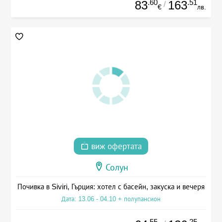
.60
.51
83
163
/
€
лв.
виж офертата
Солун
Почивка в Siviri, Гърция: хотел с басейн, закуска и вечеря
Дата: 13.06 - 04.10 + полупансион
.55
.25