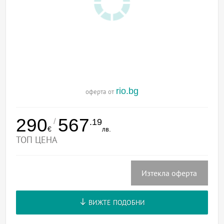
rio.bg
оферта от
290
567
/
.19
€
лв.
ТОП ЦЕНА
Изтекла оферта
ВИЖТЕ ПОДОБНИ