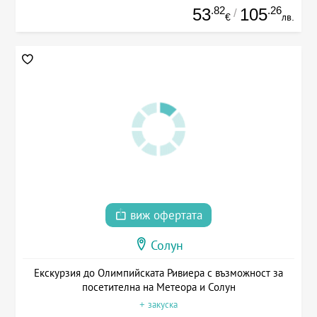
.82
.26
53
105
/
€
лв.
виж офертата
Солун
Екскурзия до Олимпийската Ривиера с възможност за
посетителна на Метеора и Солун
+ закуска