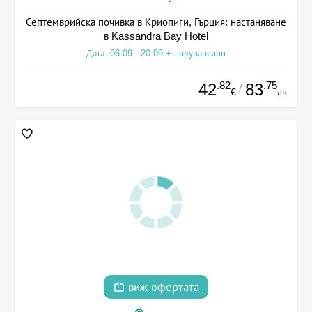
Септемврийска почивка в Криопиги, Гърция: настаняване
в Kassandra Bay Hotel
Дата: 06.09 - 20.09 + полупансион
.82
.75
42
83
/
€
лв.
виж офертата