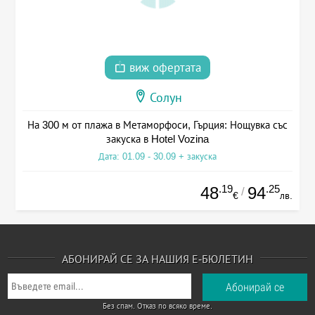
виж офертата
Солун
На 300 м от плажа в Метаморфоси, Гърция: Нощувка със
закуска в Hotel Vozina
Дата: 01.09 - 30.09 + закуска
.19
.25
48
94
/
€
лв.
АБОНИРАЙ СЕ ЗА НАШИЯ Е-БЮЛЕТИН
Без спам. Отказ по всяко време.