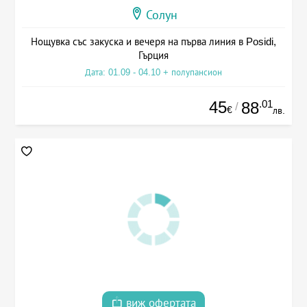
Солун
Нощувка със закуска и вечеря на първа линия в Posidi,
Гърция
Дата: 01.09 - 04.10 + полупансион
45
.01
88
/
€
лв.
виж офертата