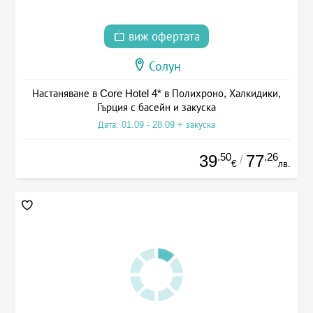
виж офертата
Солун
Настаняване в Core Hotel 4* в Полихроно, Халкидики,
Гърция с басейн и закуска
Дата: 01.09 - 28.09 + закуска
.50
.26
39
77
/
€
лв.