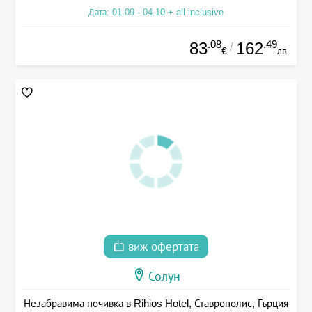
Дата: 01.09 - 04.10 + all inclusive
.08
.49
83
162
/
€
лв.
виж офертата
Солун
Незабравима почивка в Rihios Hotel, Ставрополис, Гърция