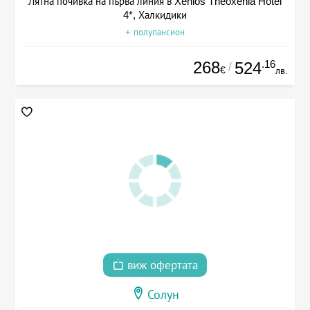
Лятна почивка на първа линия в Xenios Theoxenia Hotel
4*, Халкидики
+ полупансион
268
.16
524
/
€
лв.
виж офертата
Солун