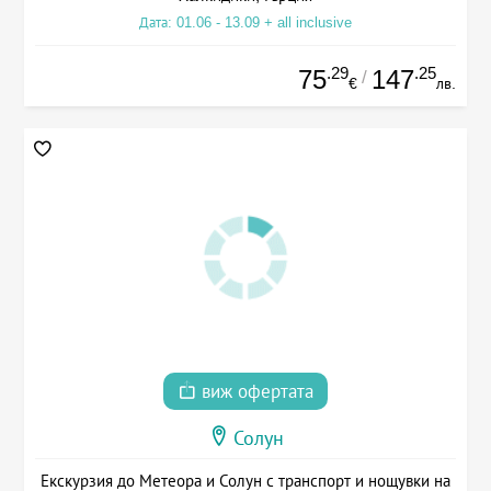
Дата: 01.06 - 13.09 + all inclusive
.29
.25
75
147
/
€
лв.
виж офертата
Солун
Екскурзия до Метеора и Солун с транспорт и нощувки на