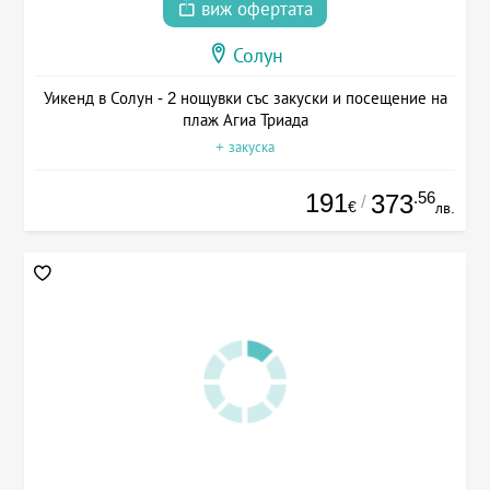
виж офертата
Солун
Уикенд в Солун - 2 нощувки със закуски и посещение на
плаж Агиа Триада
+ закуска
191
.56
373
/
€
лв.