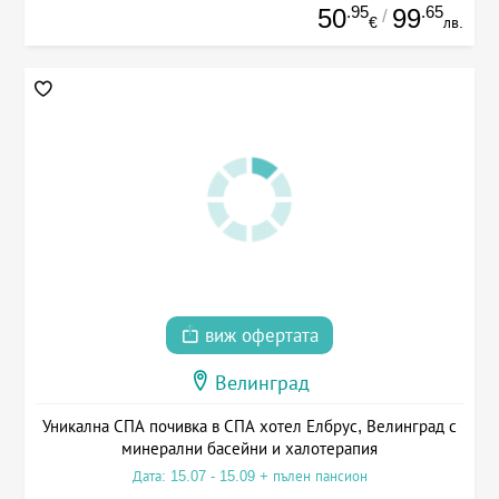
.95
.65
50
99
/
€
лв.
виж офертата
Велинград
Уникална СПА почивка в СПА хотел Елбрус, Велинград с
минерални басейни и халотерапия
Дата: 15.07 - 15.09 + пълен пансион