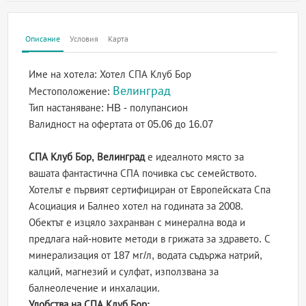
Описание
Условия
Карта
Име на хотела:
Хотел СПА Клуб Бор
Велинград
Местоположение:
Тип настаняване:
HB - полупансион
Валидност на офертата
от 05.06 до 16.07
СПА Клуб Бор, Велинград
е идеалното място за
вашата фантастична СПА почивка със семейството.
Хотелът е първият сертифициран от Европейската Спа
Асоциация и Балнео хотел на годината за 2008.
Обектът е изцяло захранван с минерална вода и
предлага най-новите методи в грижата за здравето. С
минерализация от 187 мг/л, водата съдържа натрий,
калций, магнезий и сулфат, използвана за
балнеолечение и инхалации.
Удобства на СПА Клуб Бор: