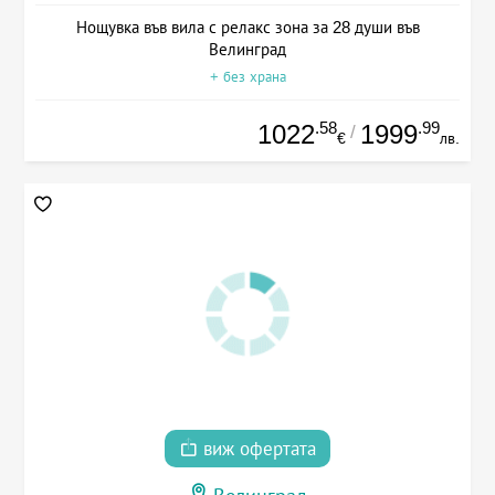
Нощувка във вила с релакс зона за 28 души във
Велинград
+ без храна
.58
.99
1022
1999
/
€
лв.
виж офертата