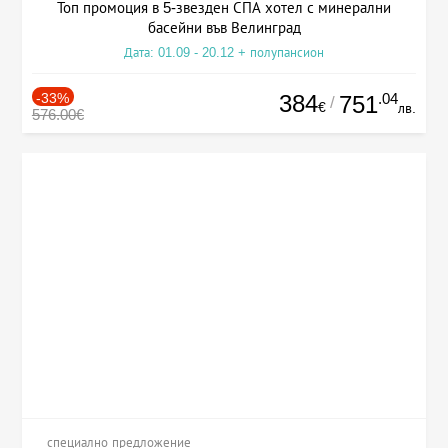
Топ промоция в 5-звезден СПА хотел с минерални
басейни във Велинград
Дата: 01.09 - 20.12 + полупансион
-33%
384
.04
751
/
€
лв.
576.00€
специално предложение