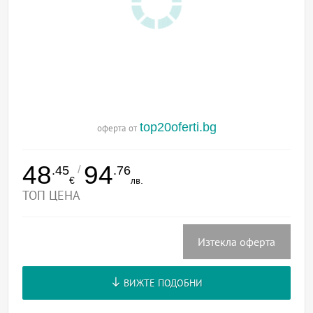
top20oferti.bg
оферта от
48
94
/
.45
.76
€
лв.
ТОП ЦЕНА
Изтекла оферта
ВИЖТЕ ПОДОБНИ