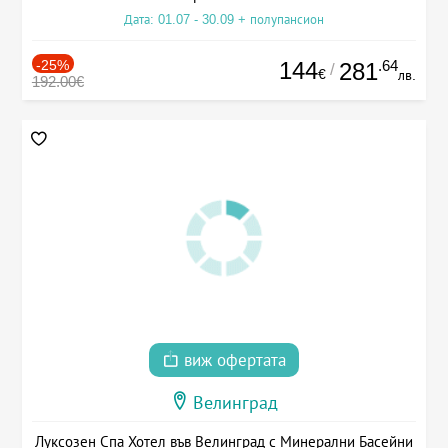
Дата: 01.07 - 30.09 + полупансион
-25%
144
.64
281
/
€
лв.
192.00€
виж офертата
Велинград
Луксозен Спа Хотел във Велинград с Минерални Басейни