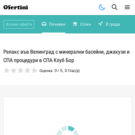
Ofertini
Почивки
Стоки
В града
Всички оферти
Релакс във Велинград с минерални басейни, джакузи и
СПА процедури в СПА Клуб Бор
Оценка:
0
/
5
,
0
Глас(а)