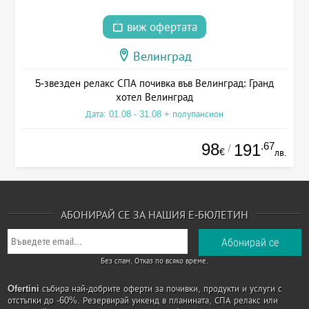
виж офертата
Велинград
5-звезден релакс СПА почивка във Велинград: Гранд
хотел Велинград
Дата: 01.08 - 31.08 + полупансион
98
.67
191
/
€
лв.
АБОНИРАЙ СЕ ЗА НАШИЯ Е-БЮЛЕТИН
Без спам. Отказ по всяко време.
Ofertini
събира най-добрите оферти за почивки, продукти и услуги с
отстъпки до -60%. Резервирай уикенд в планината, СПА релакс или