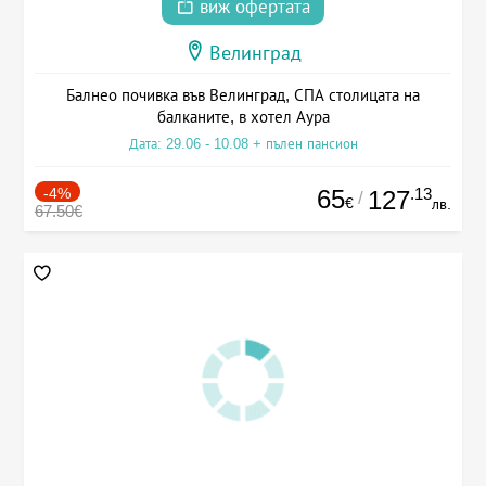
виж офертата
Велинград
Балнео почивка във Велинград, СПА столицата на
балканите, в хотел Аура
Дата: 29.06 - 10.08 + пълен пансион
-4%
65
.13
127
/
€
лв.
67.50€