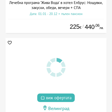
Лечебна програма 'Жива Вода' в хотел Елбрус: Нощувки,
закуски, обеди, вечери + СПА
Дата: 01.01 - 20.12 + пълен пансион
225
.06
440
/
€
лв.
виж офертата
Велинград