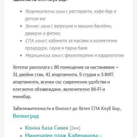
Развлекателна зона
с ресторанти, кафе-бар и
детски кът
Уелнес зона
с вътрешни и външни басейни,
джакузи и фитнес
СПА зона
с кабинети за масажи и козметични
процедури, сауна и парна баня
Медицинска зона
с физиотерапия и кардиология
Хотелът разполага с 80 помещения за настаняване –
31 двойни стаи, 41 апартамента, 5 студия и 3 ВИП
апартаменти, всички със съвременни удобства и
елегантно обзавеждане, включително Wi-Fi и
минибар.
Забележителности в близост до Хотел СПА Клуб Бор,
Велинград
Конна база Сивек
(2км)
Минерален плаж Каферинова -