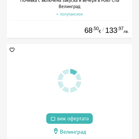
Почивка с включена закуска и вечеря в Роял Спа
Велинград
+ полупансион
.50
.97
68
133
/
€
лв.
виж офертата
Велинград