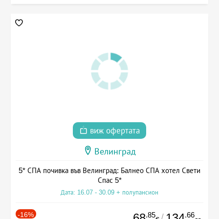
виж офертата
Велинград
5* СПА почивка във Велинград: Балнео СПА хотел Свети
Спас 5*
Дата: 16.07 - 30.09 + полупансион
-16%
.85
.66
68
134
/