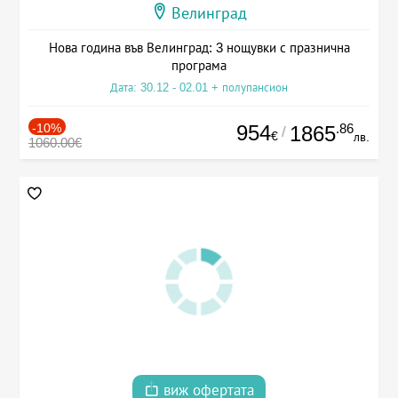
Велинград
Нова година във Велинград: 3 нощувки с празнична
програма
Дата: 30.12 - 02.01 + полупансион
-10%
954
.86
1865
/
€
лв.
1060.00€
виж офертата