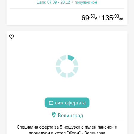
Дата: 07.09 - 20.12 + полупансион
.50
.93
69
135
/
€
лв.
виж офертата
Велинград
Специална оферта за 5 нощувки с пълен пансион и
процедури в хотел "Жери" - Велинград