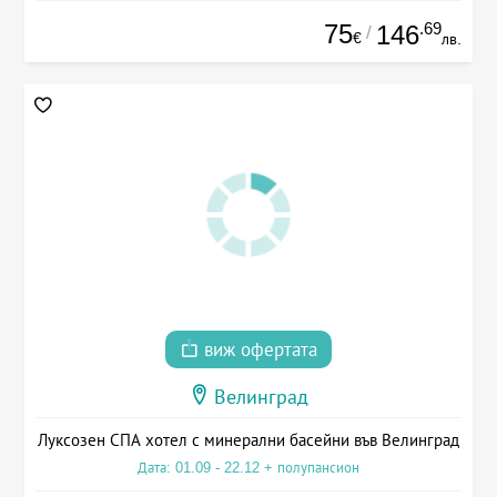
75
.69
146
/
€
лв.
виж офертата
Велинград
Луксозен СПА хотел с минерални басейни във Велинград
Дата: 01.09 - 22.12 + полупансион