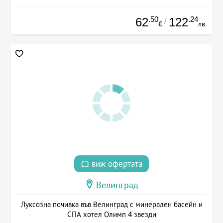
.50
.24
62
122
/
€
лв.
виж офертата
Велинград
Луксозна почивка във Велинград с минерален басейн и
СПА хотел Олимп 4 звезди