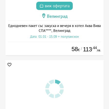
виж офертата
Велинград
Еднодневен пакет със закуска и вечеря в хотел Аква Вива
СПА****, Велинград
Дата: 01.01 - 15.09 + полупансион
58
.44
113
/
€
лв.