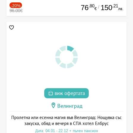
-20%
.80
.21
76
150
/
€
лв.
96.00€
виж офертата
Велинград
Пролетна или есенна магия във Велинград: Нощувка със
закуска, обяд и вечеря в СПА хотел Елбрус
Дата: 04.01 - 22.12 + пълен пансион