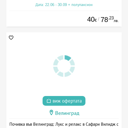
Дата: 22.06 - 30.09 + полупансион
40
.23
78
/
€
лв.
виж офертата
Велинград
Почивка във Велинград: Лукс и релакс в Сафари Вилидж с