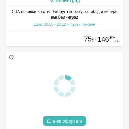
Велинград
СПА почивки в хотел Елбрус със закуска, обяд и вечеря
във Велинград
Дата: 20.05 - 20.12 + пълен пансион
75
.69
146
/
€
лв.
виж офертата