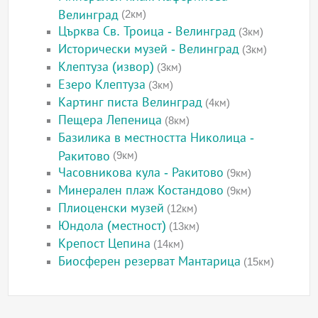
Велинград
(2км)
Църква Св. Троица - Велинград
(3км)
Исторически музей - Велинград
(3км)
Клептуза (извор)
(3км)
Езеро Клептуза
(3км)
Картинг писта Велинград
(4км)
Пещера Лепеница
(8км)
Базилика в местността Николица -
Ракитово
(9км)
Часовникова кула - Ракитово
(9км)
Минерален плаж Костандово
(9км)
Плиоценски музей
(12км)
Юндола (местност)
(13км)
Крепост Цепина
(14км)
Биосферен резерват Мантарица
(15км)