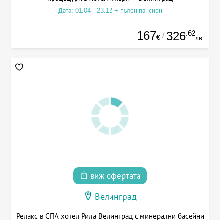
Дата: 01.04 - 23.12 + пълен пансион
167
.62
326
/
€
лв.
виж офертата
Велинград
Релакс в СПА хотел Рила Велинград с минерални басейни