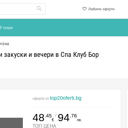
Любими оферти
В града
нград
 закуски и вечери в Спа Клуб Бор
top20oferti.bg
оферта от
48
94
/
.45
.76
€
лв.
ТОП ЦЕНА