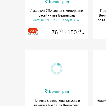
Велинград
Луксозен СПА хотел с минерални
Про
басейни във Велинград
Вели
обяд
Дата: 01.09 - 22.12 + полупансион
Дата
-20%
.80
.21
76
150
/
€
лв.
96.00€
Велинград
Почивка с включена закуска и
Релак
вечеря в Роял Спа Велинград