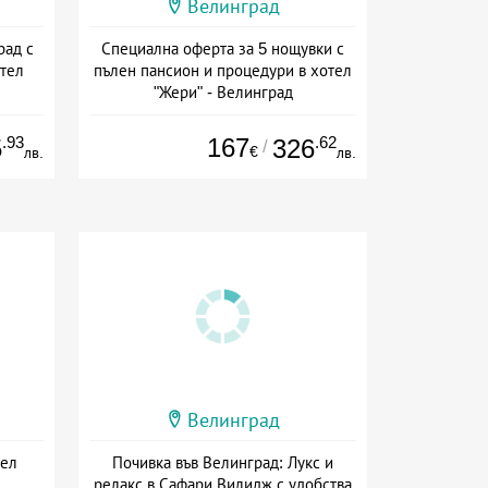
Велинград
рад с
Специална оферта за 5 нощувки с
тел
пълен пансион и процедури в хотел
"Жери" - Велинград
ион
Дата: 01.04 - 23.12 + пълен пансион
.93
167
.62
5
326
/
€
лв.
лв.
Велинград
тел
Почивка във Велинград: Лукс и
релакс в Сафари Вилидж с удобства