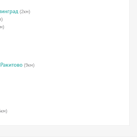
линград
(2км)
м)
м)
 Ракитово
(9км)
5км)