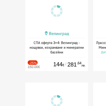
Велинград
СПА оферта 3=4: Велинград -
Луксо
нощувки, изхранване и минерални
Мине
басейни
Дат
Дата: 01.07 - 30.09 + полупансион
-25%
144
.64
281
/
€
лв.
192.00€