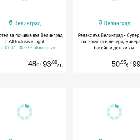
Велинград
Велинград
тел за почивка във Велинград
Релакс във Велинград - Супер
с All Inclusive Light
със закуска и вечеря, минер
басейн и детски кът
а: 01.07 - 30.09 + all inclusive
Дата: 17.07 - 30.09 + полупанс
48
.88
.95
93
50
9
/
/
€
лв.
€