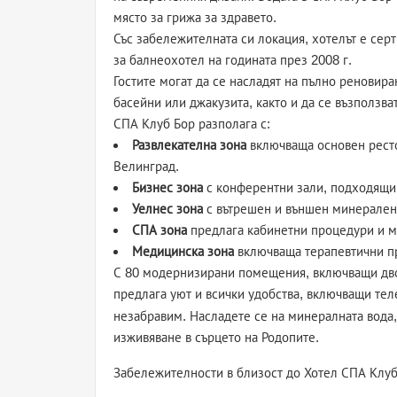
място за грижа за здравето.
Със забележителната си локация, хотелът е сер
за балнеохотел на годината през 2008 г.
Гостите могат да се насладят на пълно реновира
басейни или джакузита, както и да се възползв
СПА Клуб Бор разполага с:
Развлекателна зона
включваща основен ресто
Велинград.
Бизнес зона
с конферентни зали, подходящи 
Уелнес зона
с вътрешен и външен минерален 
СПА зона
предлага кабинетни процедури и ма
Медицинска зона
включваща терапевтични п
С 80 модернизирани помещения, включващи двой
предлага уют и всички удобства, включващи тел
незабравим. Насладете се на минералната вода,
изживяване в сърцето на Родопите.
Забележителности в близост до Хотел СПА Клу