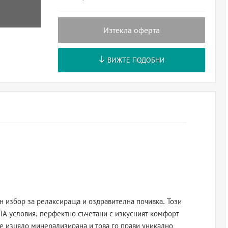
Изтекла оферта
ВИЖТЕ ПОДОБНИ
н избор за релаксираща и оздравителна почивка. Този
А условия, перфектно съчетани с изкусният комфорт
е изцяло минерализирана и това го прави уникално