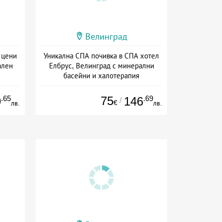
Велинград
 цени
Уникална СПА почивка в СПА хотел
ален
Елбрус, Велинград с минерални
басейни и халотерапия
ион
Дата: 15.07 - 15.09 + пълен пансион
.65
75
.69
9
146
/
€
лв.
лв.