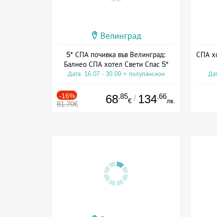
Велинград
5* СПА почивка във Велинград:
СПА хо
Балнео СПА хотел Свети Спас 5*
Дата: 16.07 - 30.09 + полупансион
Дат
-16%
.85
.66
68
134
/
€
лв.
81.70€