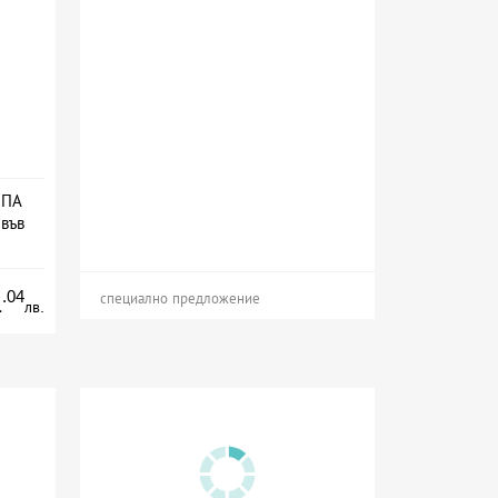
СПА
 във
ион
.04
1
специално предложение
лв.