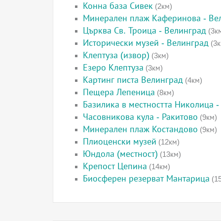
Конна база Сивек
(2км)
Минерален плаж Каферинова - Ве
Църква Св. Троица - Велинград
(3к
Исторически музей - Велинград
(3к
Клептуза (извор)
(3км)
Езеро Клептуза
(3км)
Картинг писта Велинград
(4км)
Пещера Лепеница
(8км)
Базилика в местността Николица -
Часовникова кула - Ракитово
(9км)
Минерален плаж Костандово
(9км)
Плиоценски музей
(12км)
Юндола (местност)
(13км)
Крепост Цепина
(14км)
Биосферен резерват Мантарица
(1