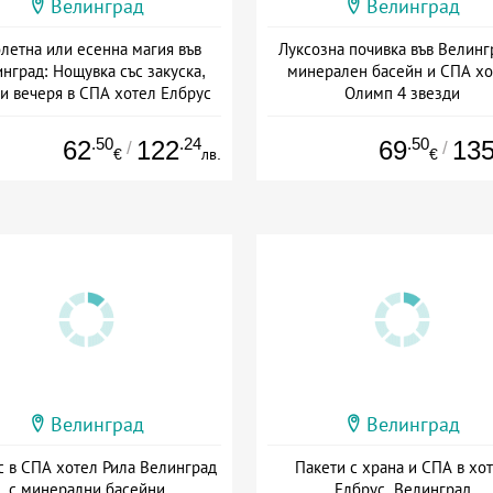
Велинград
Велинград
летна или есенна магия във
Луксозна почивка във Велинг
нград: Нощувка със закуска,
минерален басейн и СПА хо
 и вечеря в СПА хотел Елбрус
Олимп 4 звезди
: 16.09 - 22.12 + пълен пансион
Дата: 07.09 - 20.12 + полупанс
.50
.24
.50
62
122
69
13
/
/
€
лв.
€
Велинград
Велинград
с в СПА хотел Рила Велинград
Пакети с храна и СПА в хо
с минерални басейни
Елбрус, Велинград