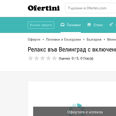
Ofertini
Почивки
Стоки
Всички оферти
Оферти
Почивки и Екскурзии
България
Вели
Релакс във Велинград с включени
Оценка:
0
/
5
,
0
Глас(а)
Офертата е изтекла