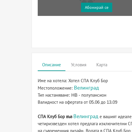
Абонирай се
Описание
Условия
Карта
Име на хотела:
Хотел СПА Клуб Бор
Велинград
Местоположение:
Тип настаняване:
HB - полупансион
Валидност на офертата
от 05.06 до 13.09
Велинград
СПА Клуб Бор във
е вашият идеале
четиризвезден хотел предлага изключителни СП
на съвременния дизайн. Водата в СПА Клуб Бор 