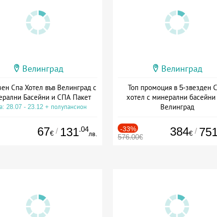
Велинград
Велинград
зен Спа Хотел във Велинград с
Топ промоция в 5-звезден 
рални Басейни и СПА Пакет
хотел с минерални басейни
Велинград
а: 28.07 - 23.12 + полупансион
Дата: 01.09 - 20.12 + полупанс
67
.04
-33%
384
131
75
/
/
€
€
лв.
576.00€