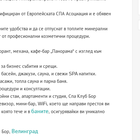
тифициран от Европейската СПА Асоциация и е обявен
ните удобства и да се отпуснат в топлите минерални
ат от професионални козметични процедури.
рант, механа, кафе-бар „Панорама“ с изглед към
за бизнес събития и срещи.
басейн, джакузи, сауна, и свежи SPA напитки.
сажи, топла сауна и парна баня.
роцедури и консултации.
ни стаи, апартаменти и студия, Спа Клуб Бор
евизор, мини-бар, WiFi, което ще направи престоя ви
баните
 която тече и в
, осигурявайки ви уникално
Велинград
б Бор,