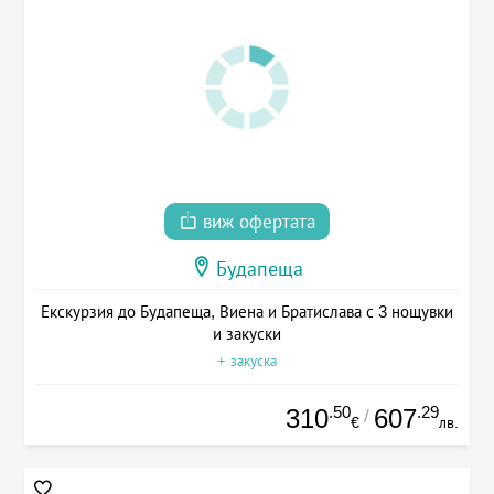
виж офертата
Будапеща
Екскурзия до Будапеща, Виена и Братислава с 3 нощувки
и закуски
+ закуска
.50
.29
310
607
/
€
лв.