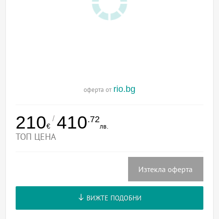
rio.bg
оферта от
210
410
/
.72
€
лв.
ТОП ЦЕНА
Изтекла оферта
ВИЖТЕ ПОДОБНИ