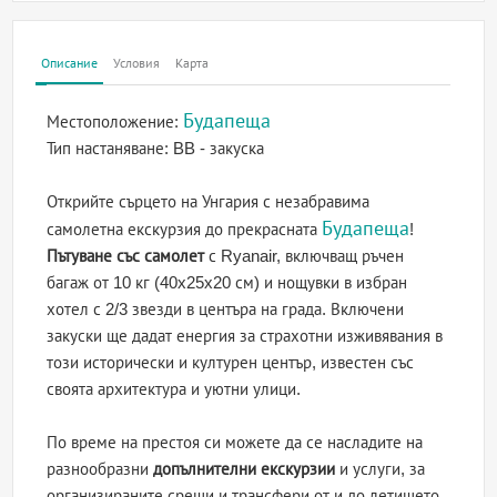
Описание
Условия
Карта
Будапеща
Местоположение:
Тип настаняване:
BB - закуска
Открийте сърцето на Унгария с незабравима
Будапеща
самолетна екскурзия до прекрасната
!
Пътуване със самолет
с Ryanair, включващ ръчен
багаж от 10 кг (40x25x20 см) и нощувки в избран
хотел с 2/3 звезди в центъра на града. Включени
закуски ще дадат енергия за страхотни изживявания в
този исторически и културен център, известен със
своята архитектура и уютни улици.
По време на престоя си можете да се насладите на
разнообразни
допълнителни екскурзии
и услуги, за
организираните срещи и трансфери от и до летището.