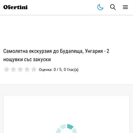
Почивки
Стоки
В града
Всички оферти
Ofertini
Самолетна екскурзия до Будапеща, Унгария - 2
нощувки със закуски
Оценка:
0
/
5
,
0
Глас(а)