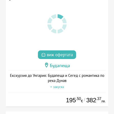
виж офертата
Будапеща
Екскурзия до Унгария: Будапеща и Сегед с романтика по
река Дунав
+ закуска
.50
.37
195
382
/
€
лв.