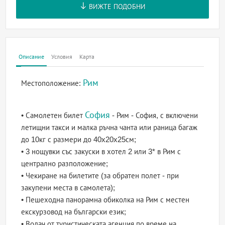
ВИЖТЕ ПОДОБНИ
Описание
Условия
Карта
Рим
Местоположение:
София
• Самолетен билет
- Рим - София, с включени
летищни такси и малка ръчна чанта или раница багаж
до 10кг с размери до 40x20x25см;
• 3 нощувки със закуски в хотел 2 или 3* в Рим с
централно разположение;
• Чекиране на билетите (за обратен полет - при
закупени места в самолета);
• Пешеходна панорамна обиколка на Рим с местен
екскурзовод на български език;
• Водач от туристическата агенция по време на