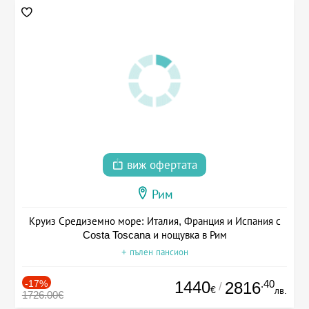
виж офертата
Рим
Круиз Средиземно море: Италия, Франция и Испания с
Costa Toscana и нощувка в Рим
+ пълен пансион
-17%
1440
.40
2816
/
€
лв.
1726.00€