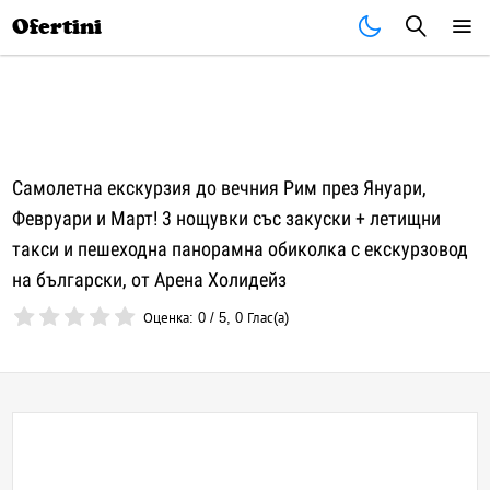
Почивки
Стоки
В града
Всички оферти
Ofertini
Самолетна екскурзия до вечния Рим през Януари,
Февруари и Март! 3 нощувки със закуски + летищни
такси и пешеходна панорамна обиколка с екскурзовод
на български, от Арена Холидейз
Оценка:
0
/
5
,
0
Глас(а)