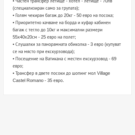
• Частен трансфер летище - хотел - летище - 70лв
(специализиран само за групата);
• Голям чекиран багаж до 20кг - 50 евро на посока;
• Приоритетно качване на борда и куфар кабинен
багаж с тегло до 10кг и максимални размери
55x40x20см - 25 евро на полет;
• Слушалки за панорамната обиколка - 3 евро (купуват
се на място при екскурзовода);
• Посещение на Ватикана с местен екскурзовод - 69
евро;
• Трансфер в двете посоки до шопинг мол Village
Castel Romano - 35 евро.