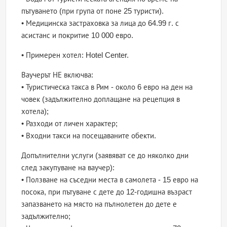
пътуването (при група от поне 25 туристи).
• Медицинска застраховка за лица до 64.99 г. с
асистанс и покритие 10 000 евро.
• Примерен хотел: Hotel Center.
Ваучерът НЕ включва:
• Туристическа такса в Рим - около 6 евро на ден на
човек (задължително доплащане на рецепция в
хотела);
• Разходи от личен характер;
• Входни такси на посещаваните обекти.
Допълнителни услуги (заявяват се до няколко дни
след закупуване на ваучер):
• Ползване на съседни места в самолета - 15 евро на
посока, при пътуване с дете до 12-годишна възраст
запазването на място на пълнолетен до дете е
задължително;