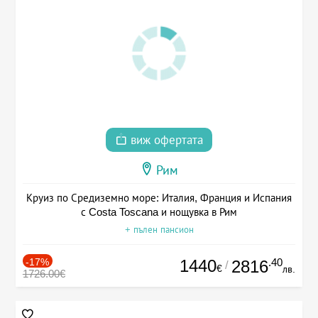
виж офертата
Рим
Круиз по Средиземно море: Италия, Франция и Испания
с Costa Toscana и нощувка в Рим
+ пълен пансион
-17%
1440
.40
2816
/
€
лв.
1726.00€