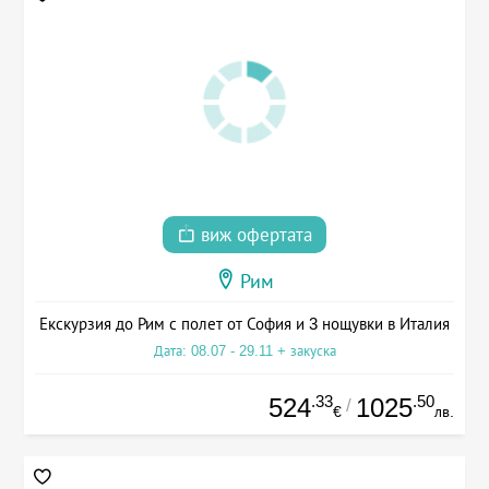
виж офертата
Рим
Екскурзия до Рим с полет от София и 3 нощувки в Италия
Дата: 08.07 - 29.11 + закуска
.33
.50
524
1025
/
€
лв.