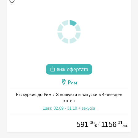
виж офертата
Рим
Екскурзия до Рим с 3 нощувки и закуски в 4-звезден
хотел
Дата: 02.09 - 31.10 + закуска
.06
.01
591
1156
/
€
лв.