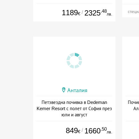
+ all inclusive
1189
.48
2325
/
специ
€
лв.
Анталия
Петзвездна почивка в Dedeman
Почив
Kemer Resort с полет от София през
Ал
юли и август
+ all inclusive
849
.50
1660
/
€
лв.