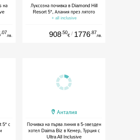
s на
Луксозна почивка в Diamond Hill
ive
Resort 5*, Алания през лятото
+ all inclusive
.07
.50
.87
5
908
1776
/
лв.
€
лв.
Анталия
 5* с
Почивка на първа линия в 5-звезден
и
хотел Daima Biz в Кемер, Турция с
Ultra All Inclusive