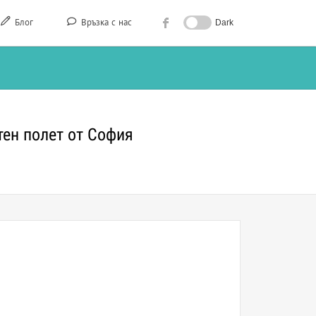
Блог
Връзка с нас
Dark
ктен полет от София