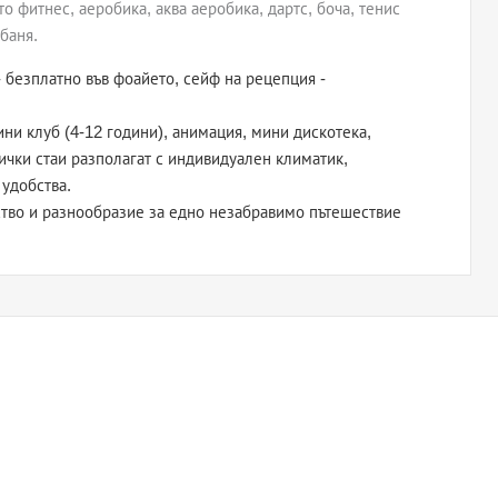
о фитнес, аеробика, аква аеробика, дартс, боча, тенис
баня.
- безплатно във фоайето, сейф на рецепция -
мини клуб (4-12 години), анимация, мини дискотека,
ички стаи разполагат с индивидуален климатик,
 удобства.
ство и разнообразие за едно незабравимо пътешествие