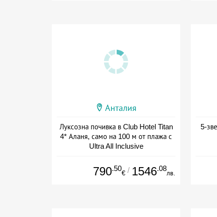
Анталия
Луксозна почивка в Club Hotel Titan
5-зв
4* Аланя, само на 100 м от плажа с
Ultra All Inclusive
+ all inclusive
.50
.08
790
1546
/
€
лв.