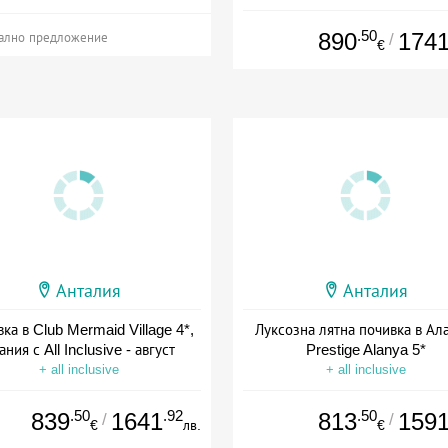
+ all inclusive
.50
890
174
/
ално предложение
€
Анталия
Анталия
ка в Club Mermaid Village 4*,
Луксозна лятна почивка в Ал
ания с All Inclusive - август
Prestige Alanya 5*
+ all inclusive
+ all inclusive
.50
.92
.50
839
1641
813
159
/
/
€
лв.
€