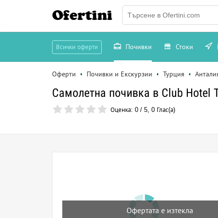
Ofertini
Почивки
Стоки
Всички оферти
Оферти
Почивки и Екскурзии
Турция
Антали
Самолетна почивка в Club Hotel Ti
Оценка:
0
/
5
,
0
Глас(а)
Офертата е изтекла