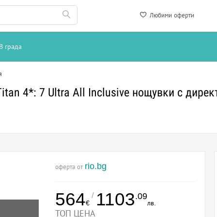
Любими оферти
В града
я
tan 4*: 7 Ultra All Inclusive нощувки с дире
rio.bg
оферта от
564
1103
/
.09
€
лв.
ТОП ЦЕНА