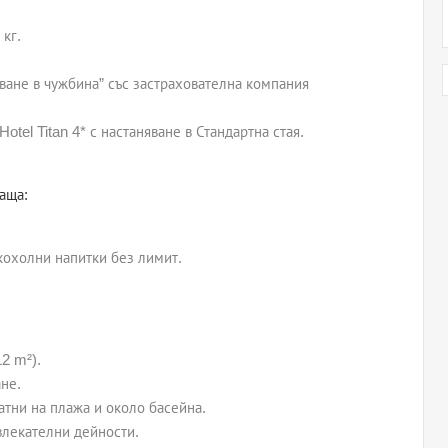
 кг.
ване в чужбина” със застрахователна компания
el Titan 4* с настаняване в Стандартна стая.
ваща:
охолни напитки без лимит.
12 m²).
не.
атни на плажа и около басейна.
влекателни дейности.