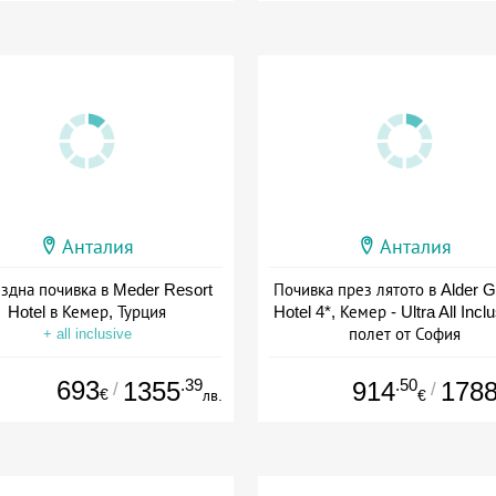
Анталия
Анталия
ездна почивка в Meder Resort
Почивка през лятото в Alder 
Hotel в Кемер, Турция
Hotel 4*, Кемер - Ultra All Inclu
полет от София
+ all inclusive
+ all inclusive
693
.39
.50
1355
914
178
/
/
€
лв.
€