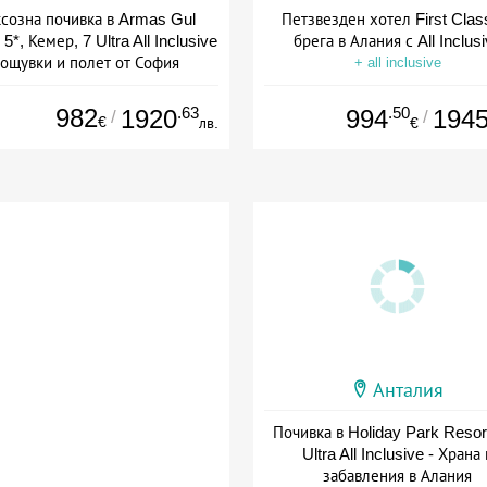
созна почивка в Armas Gul
Петзвезден хотел First Clas
5*, Кемер, 7 Ultra All Inclusive
брега в Алания с All Inclus
ощувки и полет от София
+ all inclusive
+ all inclusive
982
.63
.50
1920
994
194
/
/
€
лв.
€
Анталия
Почивка в Holiday Park Resort
Ultra All Inclusive - Храна 
забавления в Алания