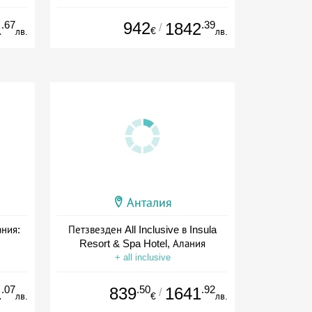
+ all inclusive
.67
942
.39
1
1842
/
€
лв.
лв.
Анталия
ания:
Петзвезден All Inclusive в Insula
Resort & Spa Hotel, Алания
+ all inclusive
.07
.50
.92
1
839
1641
/
лв.
€
лв.