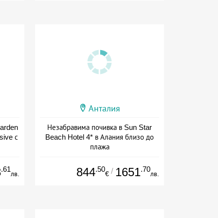
Анталия
Garden
Незабравима почивка в Sun Star
sive с
Beach Hotel 4* в Алания близо до
плажа
+ all inclusive
.61
.50
.70
8
844
1651
/
лв.
€
лв.