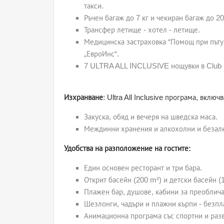
такси.
Ръчен багаж до 7 кг и чекиран багаж до 20
Трансфер летище - хотел - летище.
Медицинска застраховка “Помощ при пъту
„ЕвроИнс“.
7 ULTRA ALL INCLUSIVE нощувки в Club Hot
Изхранване
: Ultra All Inclusive програма, включ
Закуска, обяд и вечеря на шведска маса.
Междинни хранения и алкохолни и безалк
Удобства на разположение на гостите:
Един основен ресторант и три бара.
Открит басейн (200 m²) и детски басейн (
Плажен бар, душове, кабини за преоблича
Шезлонги, чадъри и плажни кърпи - безпл
Анимационна програма със спортни и раз