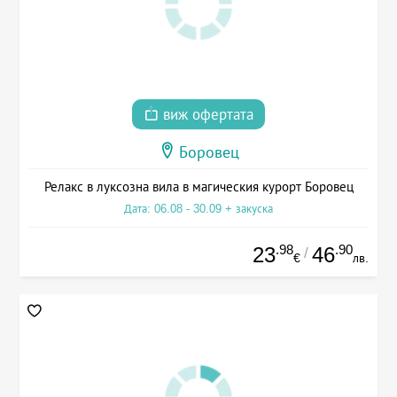
виж офертата
Боровец
Релакс в луксозна вила в магическия курорт Боровец
Дата: 06.08 - 30.09 + закуска
.98
.90
23
46
/
€
лв.