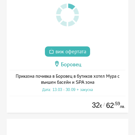
виж офертата
Боровец
Приказна почивка в Боровец в бутиков хотел Мура с
външен басейн и SPA зона
Дата: 13.03 - 30.09 + закуска
32
.59
62
/
€
лв.