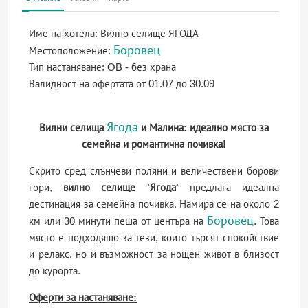
Име на хотела:
Вилно селище ЯГОДА
Боровец
Местоположение:
Тип настаняване:
OB - без храна
Валидност на офертата
от 01.07 до 30.09
Ягода
Вилни селища
и Малина: идеално място за
семейна и романтична почивка!
Скрито сред слънчеви поляни и величествени борови
гори,
вилно селище 'Ягода'
предлага идеална
дестинация за семейна почивка. Намира се на около 2
Боровец
км или 30 минути пеша от центъра на
. Това
място е подходящо за тези, които търсят спокойствие
и релакс, но и възможност за нощен живот в близост
до курорта.
Оферти за настаняване: