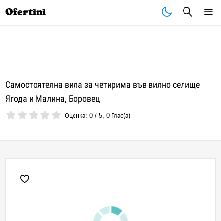
Почивки
Стоки
В града
Всички оферти
Ofertini
Самостоятелна вила за четирима във вилно селище
Ягода и Малина, Боровец
Оценка:
0
/
5
,
0
Глас(а)