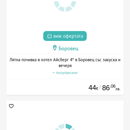
виж офертата
Боровец
Лятна почивка в хотел Айсберг 4* в Боровец със закуска и
вечеря
+ полупансион
44
.06
86
/
€
лв.