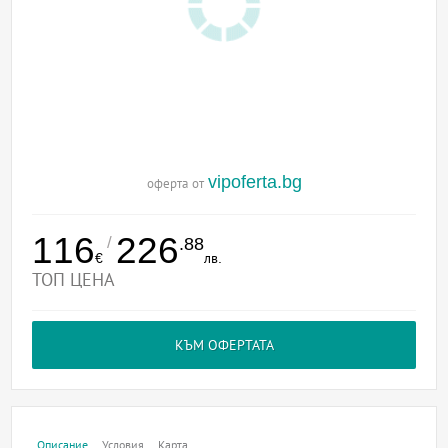
vipoferta.bg
оферта от
116
226
/
.88
€
лв.
ТОП ЦЕНА
КЪМ ОФЕРТАТА
Описание
Условия
Карта