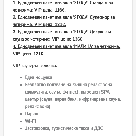
1. Еднодневен пакет във вила 'ЯГОДА' Стандарт за
четирима: VIP цена: 116€.
2. Еднодневен пакет във вила 'ЯГОДА' Супериор за
четирима: VIP цена: 131€.
3. Еднодневен пакет във вила 'ЯГОДА' Делукс със
сауна за четирима: VIP цена: 136€.
4. Еднодневен пакет във вила 'МАЛИНА' за четирима:
VIP цена: 121€.
VIP ваучерът включва:
Една нощувка
Безплатно ползване на външна релакс зона
(джакузита, сауна, фитнес), вътрешен SPA
център (сауна, парна баня, инфрачервена сауна,
релакс зона)
Паркинг
WI-FI
Застраховка, туристическа такса и ДДС