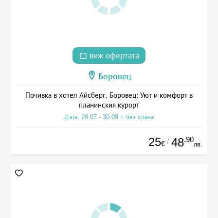
виж офертата
Боровец
Почивка в хотел Айсберг, Боровец: Уют и комфорт в
планинския курорт
Дата: 28.07 - 30.09 + без храна
25
.90
48
/
€
лв.