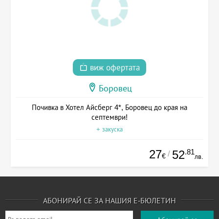
виж офертата
Боровец
Почивка в Хотел Айсберг 4*, Боровец до края на
септември!
+ закуска
27
.81
52
/
€
лв.
АБОНИРАЙ СЕ ЗА НАШИЯ Е-БЮЛЕТИН