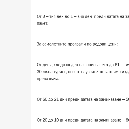
От 9 – тия ден до 1 – вия ден преди датата на 
пакет;
За самолетните програми по редови цени:
От деня, следващ ден на записването до 61 – т
30 лв.на турист, освен случаите когато има изд
превозвача.
От 60 до 21 дни преди датата на заминаване – 5
От 20 до 10 дни преди датата на заминаване – 8