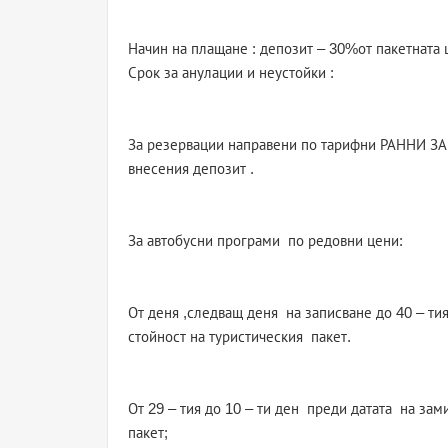
Начин на плащане : депозит – 30%от пакетната 
Срок за анулации и неустойки :
За резервации направени по тарифни РАННИ З
внесения депозит .
За автобусни програми по редовни цени:
От деня ,следващ деня на записване до 40 – ти
стойност на туристическия пакет.
От 29 – тия до 10 – ти ден преди датата на зам
пакет;