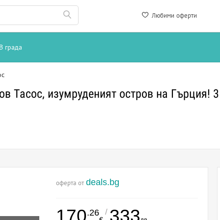
Любими оферти
В града
ос
в Тасос, изумруденият остров на Гърция! 3
deals.bg
оферта от
170
333
/
.26
€
лв.