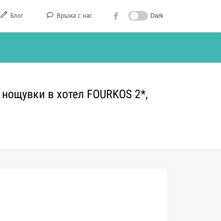
Блог
Връзка с нас
Dark
 нощувки в хотел FOURKOS 2*,