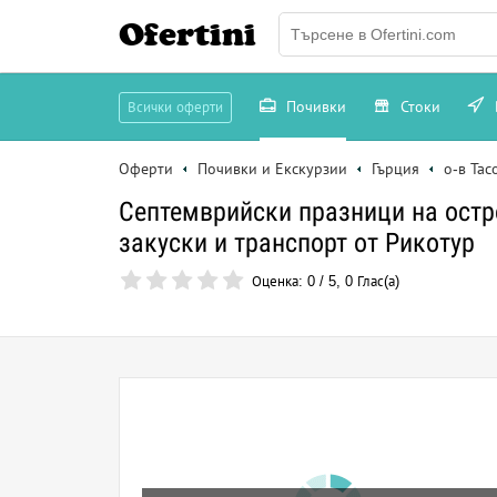
Ofertini
Почивки
Стоки
Всички оферти
Оферти
Почивки и Екскурзии
Гърция
о-в Тас
Септемврийски празници на остро
закуски и транспорт от Рикотур
Оценка:
0
/
5
,
0
Глас(а)