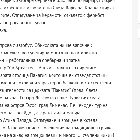
 София, автогара Сердика в 6:30 часа по маршрут София
д известен с изворите на Света Варвара. Кратка спирка
орите. Отпътуване за Керамоти, откъдето с ферибот
на острова и отпътуване
вка.
трова с автобус. Обиколката ни ще започне с
 с множество сувенирни магазини на втория по
н и работилница за сребърна и златна
р “Св.Архангел”, Алики – залива на сирените,
арата столица Панагия, които ще ви отведат стотици
аменни покриви и характерни балкони и с естествени
жителности са църквата "Панагия" (првд. Света
е на крал Ричард Лъвското сърце. Туристическата
а на остров Тасос, град Лименас. Пешеходен тур на
то на Посейдон, агората, амфитеатъра,
 Атина Палада. Отпътуване и връщане в хотела.
 по Ваше желание с посещение на традиционна гръцка
ия на живо на гръцки певци и много .....счупени чинии!