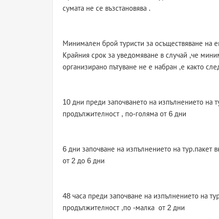
сумата не се възстановява .
Минимален брой туристи за осъществяване на ек
Крайния срок за уведомяване в случай ,че мини
организирано пътуване не е набран ,е както сле
10 дни преди започването на изпълнението на ту
продължителност , по-голяма от 6 дни
6 дни започване на изпълнението на тур.пакет 
от 2 до 6 дни
48 часа преди започване на изпълнението на тур
продължителност ,по -малка от 2 дни