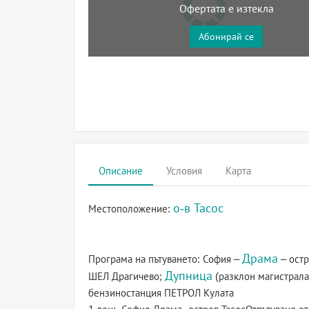
Офертата е изтекла
Абонирай се
Описание
Условия
Карта
о-в Тасос
Местоположение:
Драма
Програма на пътуването: София –
– остр
Дупница
ШЕЛ Драгичево;
(разклон магистрал
бензиностанция ПЕТРОЛ Кулата