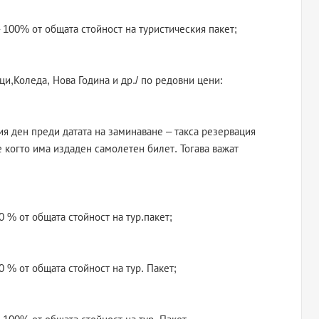
– 100% от общата стойност на туристическия пакет;
и,Коледа, Нова Година и др./ по редовни цени:
ия ден преди датата на заминаване – такса резервация
те когто има издаден самолетен билет. Тогава важат
0 % от общата стойност на тур.пакет;
0 % от общата стойност на тур. Пакет;