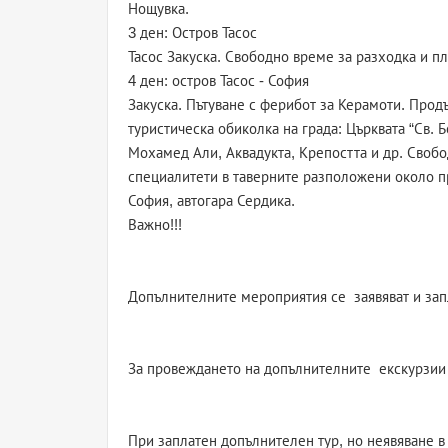
Нощувка.
3 ден: Остров Тасос
Тасос Закуска. Свободно време за разходка и п
4 ден: остров Тасос - София
Закуска. Пътуване с ферибот за Керамоти. Про
туристическа обиколка на града: Църквата “Св.
Мохамед Али, Аквадукта, Крепостта и др. Своб
специалитети в таверните разположени около п
София, автогара Сердика.
Важно!!!
Допълнителните мероприятия се заявяват и запл
За провеждането на допълнителните екскурзии 
При заплатен допълнителен тур, но неявяване в