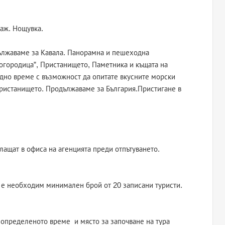
лаж. Нощувка.
дължаваме за Кавала. Панорамна и пешеходна
 Богородица”, Пристанището, Паметника и къщата на
одно време с възможност да опитате вкусните морски
ристанището. Продължаваме за България.Пристигане в
ащат в офиса на агенцията преди отпътуването.
е необходим минимален брой от 20 записани туристи.
 определеното време и място за започване на тура