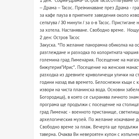
1 ден: София-Драма- остров ТасосОтпътуване от
– Драма – Тасос. Преiминаване през Драма - гра
за кафе пауза в приятните заведения около изв
сепътува / 30 минути / за о-в Тасос. Пристигане 
за хотела. Настаняване. Свободно време. Нощу
2 ден: Остров Тасос
Закуска. *По желание панорамна обиколка на ос
разглеждане и разходка по колоритната чаршия
големина град Лименария. Посещение на магази
бижутерия”Ирис”. Посещение на женския манасти
разходка из древните криволичещи улички на ст
години назад във времето. Белоснежни къщи с к
извори на чиста планинска вода. Основни забеле
Богородица), в която се съхранява личното знам
програма ще продължи с посещение на столицат
град Лименас - военното пристанище, светилище
архелогическия музей. По желание изкачване до
Свободно време за плаж. Вечерта ще продължи
таверна. Очаква Ви невероятен купон с изпълнен