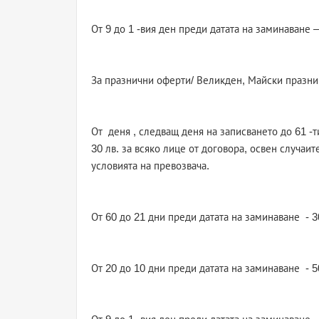
От 9 до 1 -вия ден преди датата на заминаване 
За празнични оферти/ Великден, Майски празниц
От деня , следващ деня на записването до 61 -т
30 лв. за всяко лице от договора, освен случаи
условията на превозвача.
От 60 до 21 дни преди датата на заминаване - 3
От 20 до 10 дни преди датата на заминаване - 5