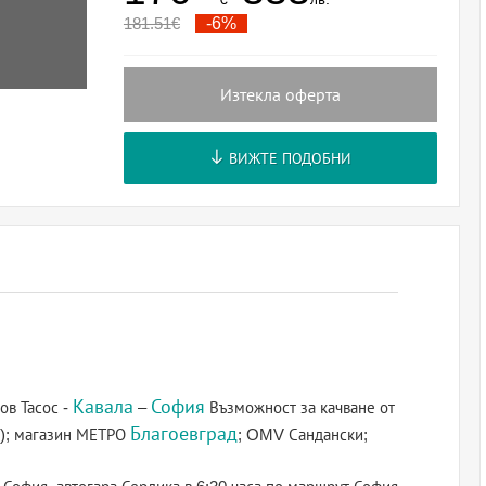
181.51
€
-6%
Изтекла оферта
ВИЖТЕ ПОДОБНИ
Кавала
София
ов Тасос -
–
Възможност за качване от
Благоевград
а); магазин МЕТРО
; OMV Сандански;