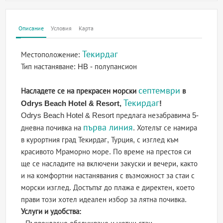
Описание
Условия
Карта
Текирдаг
Местоположение:
Тип настаняване:
HB - полупансион
септември
Насладете се на прекрасен морски
в
Текирдаг
Odrys Beach Hotel & Resort,
!
Odrys Beach Hotel & Resort предлага незабравима 5-
първа линия
дневна почивка на
. Хотелът се намира
в курортния град Текирдаг, Турция, с изглед към
красивото Мраморно море. По време на престоя си
ще се насладите на включени закуски и вечери, както
и на комфортни настанявания с възможност за стаи с
морски изглед. Достъпът до плажа е директен, което
прави този хотел идеален избор за лятна почивка.
Услуги и удобства: