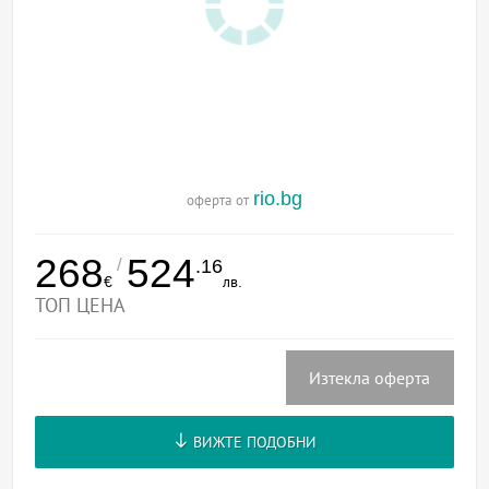
rio.bg
оферта от
268
524
/
.16
€
лв.
ТОП ЦЕНА
Изтекла оферта
ВИЖТЕ ПОДОБНИ