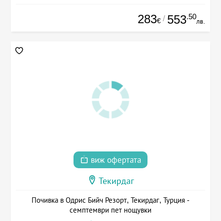
283
.50
553
/
€
лв.
виж офертата
Текирдаг
Почивка в Одрис Бийч Резорт, Текирдаг, Турция -
семптември пет нощувки