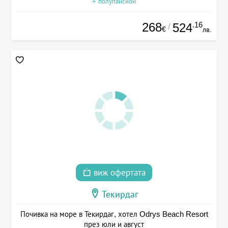
+ полупансион
268
.16
524
/
€
лв.
виж офертата
Текирдаг
Почивка на море в Текирдаг, хотел Odrys Beach Resort
през юли и август