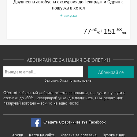
Двудневна автобусна екскурзия до Текирдаг и Одрин с
нощувка в хотел
+ закуска
.50
.58
77
151
/
€
лв.
АБОНИРАЙ СЕ ЗА НАШИЯ Е-БЮЛЕТИН
Без спам. Отказ по всяко време.
Ofertini
събира най-добрите оферти за почивки, продукти и услуги с
отстъпки до -60%. Резервирай уикенд в планината, СПА релакс или
пазарувай изгодно – всичко на едно място!
Следете Офертините във Facebook
Архив
Карта на сайта
Условия за ползване
Връзка с нас