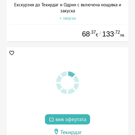
Екскурзия до Текирдаг и Одрин с включена нощувка и
закуска
+ закуска
.37
.72
68
133
/
€
лв.
виж офертата
Текирдаг