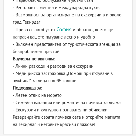
- Първокласно обслужване и уютни стаи
- Ресторант с местна и международна кухня
- Възможност за организиране на екскурзии в и около
град Текирдаг
София
- Превоз с автобус от
и обратно, което ще
направи вашето пътуване лесно и удобно
- Включен представител от туристическата агенция за
безпроблемен престой
Ваучерът не включва:
- Лични разходи и разходи за екскурзии
- Медицинска застраховка „Помощ при пътуване в
чужбина“ за лица над 65 години
Подходяща за:
- Летен отдих на морето
- Семейна ваканция или романтична почивка за двама
- Екскурзии и културно-познавателни обиколки
Резервирайте своята почивка сега и открийте магията
на Текирдаг и неговите красиви плажове!