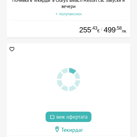
Почивка в Текирдаг в Odrys Beach Resort със закуски и
вечери
+ полупансион
.43
.58
255
499
/
€
лв.
виж офертата
Текирдаг