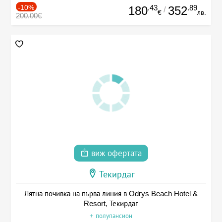
-10%
.43
.89
180
352
/
€
лв.
200.00€
виж офертата
Текирдаг
Лятна почивка на първа линия в Odrys Beach Hotel &
Resort, Текирдаг
+ полупансион