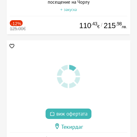
посещение на Чорлу
+ закуска
-12%
.43
.98
110
215
/
€
лв.
125.00€
виж офертата
Текирдаг