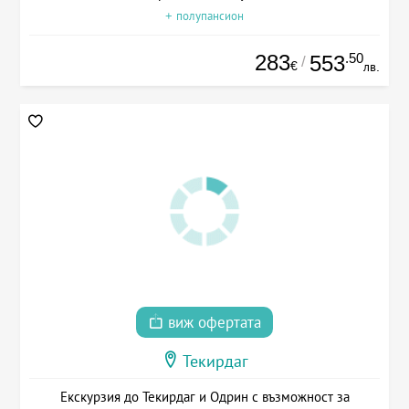
+ полупансион
283
.50
553
/
€
лв.
виж офертата
Текирдаг
Екскурзия до Текирдаг и Одрин с възможност за