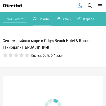
Ofertini
Почивки
Стоки
В града
Всички оферти
Септемврийско море в Odrys Beach Hotel & Resort,
Текирдаг - ПЪРВА ЛИНИЯ!
Оценка:
0
/
5
,
0
Глас(а)