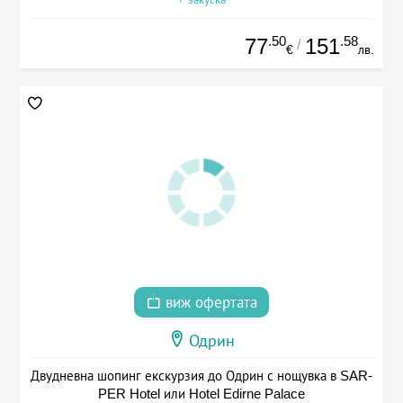
.50
.58
77
151
/
€
лв.
виж офертата
Одрин
Двудневна шопинг екскурзия до Одрин с нощувка в SAR-
PER Hotel или Hotel Edirne Palace