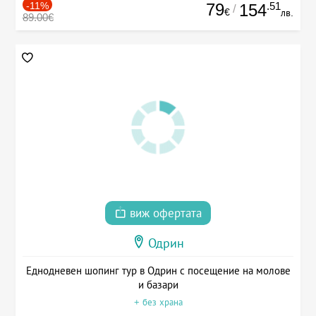
-11%
79
.51
154
/
€
лв.
89.00€
виж офертата
Одрин
Еднодневен шопинг тур в Одрин с посещение на молове
и базари
+ без храна