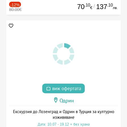
-12%
.10
.10
70
137
/
€
лв.
80.00€
виж офертата
Одрин
Екскурзия до Лозенград и Одрин в Турция за културно
изживяване
Дата: 10.07 - 19.12 + без храна