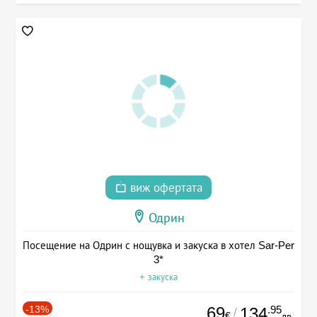
виж офертата
Одрин
Посещение на Одрин с нощувка и закуска в хотел Sar-Per
3*
+ закуска
-13%
69
.95
134
/
€
лв.