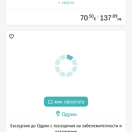
+ закуска
.50
.89
70
137
/
€
лв.
виж офертата
Одрин
Екскурзия до Одрин с посещения на забележителности и
пазаруване