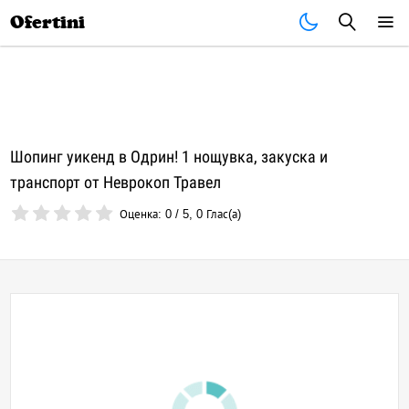
Почивки
Стоки
В града
Всички оферти
Ofertini
Шопинг уикенд в Одрин! 1 нощувка, закуска и
транспорт от Неврокоп Травел
Оценка:
0
/
5
,
0
Глас(а)