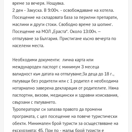
време за вечеря. Нощувка.
2 ден - Закуска. В 9:00ч. - освобождаване на хотела.
Посещение на складовата база за перилни препарати,
маслини и други стоки. Свободно време за шопинг.
Посещение на МОЛ „Ераста“. Около 13:00ч. –
отпътуване за България. Пристигане късно вечерта по
населени места.
Необходими документи: лична карта или
международен паспорт с минимум 3 месеца
валидност към датата на отпътуване;За деца до 18 г.,
пътуващи без родители или с 1 родител е необходима
нотариално заверена декларация от родителите. Няма
паспортни, визови, медицински и здравни изисквания,
свързани с пътуването.
Туроператорът си запазва правото да промени
програмата, с цел посещение на повече туристически
обекти. Минимален брой туристи за осъществяване на
екскурзията: 45. При по - малък брой туристи е