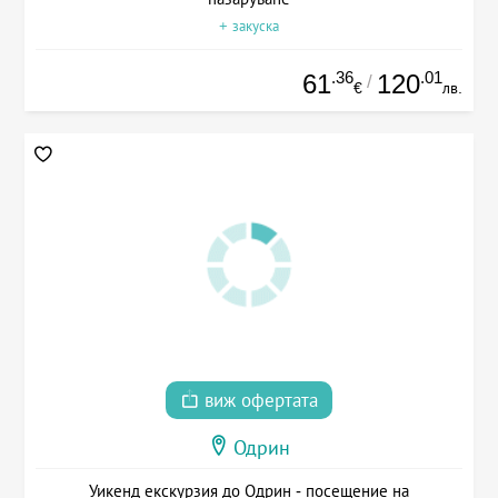
+ закуска
.36
.01
61
120
/
€
лв.
виж офертата
Одрин
Уикенд екскурзия до Одрин - посещение на