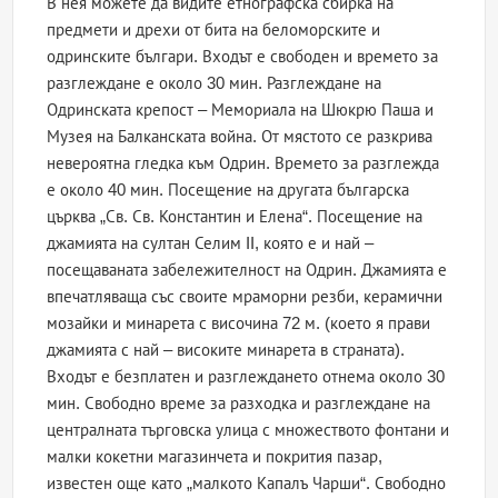
В нея можете да видите етнографска сбирка на
предмети и дрехи от бита на беломорските и
одринските българи. Входът е свободен и времето за
разглеждане е около 30 мин. Разглеждане на
Одринската крепост – Мемориала на Шюкрю Паша и
Музея на Балканската война. От мястото се разкрива
невероятна гледка към Одрин. Времето за разглежда
е около 40 мин. Посещение на другата българска
църква „Св. Св. Константин и Елена“. Посещение на
джамията на султан Селим II, която е и най –
посещаваната забележителност на Одрин. Джамията е
впечатляваща със своите мраморни резби, керамични
мозайки и минарета с височина 72 м. (което я прави
джамията с най – високите минарета в страната).
Входът е безплатен и разглеждането отнема около 30
мин. Свободно време за разходка и разглеждане на
централната търговска улица с множеството фонтани и
малки кокетни магазинчета и покрития пазар,
известен още като „малкото Капалъ Чарши“. Свободно