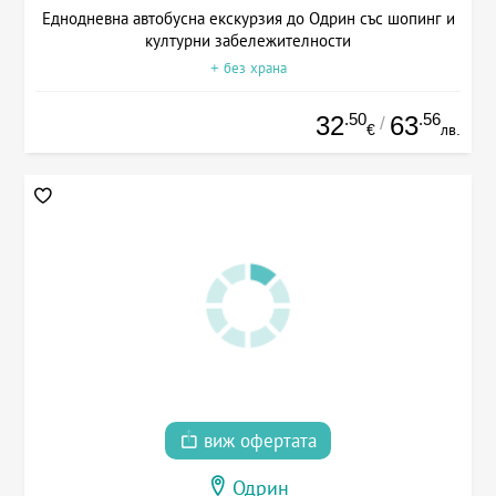
Еднодневна автобусна екскурзия до Одрин със шопинг и
културни забележителности
+ без храна
.50
.56
32
63
/
€
лв.
виж офертата
Одрин