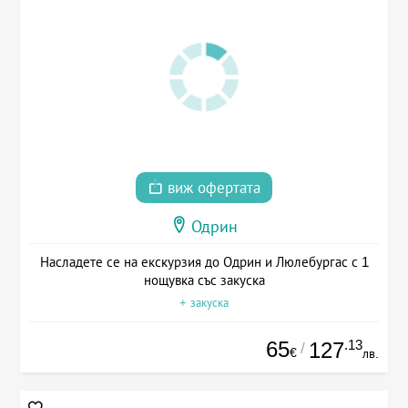
виж офертата
Одрин
Насладете се на екскурзия до Одрин и Люлебургас с 1
нощувка със закуска
+ закуска
65
.13
127
/
€
лв.