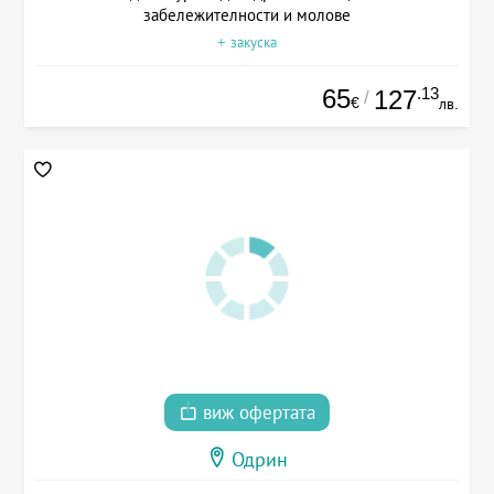
забележителности и молове
+ закуска
65
.13
127
/
€
лв.
виж офертата
Одрин