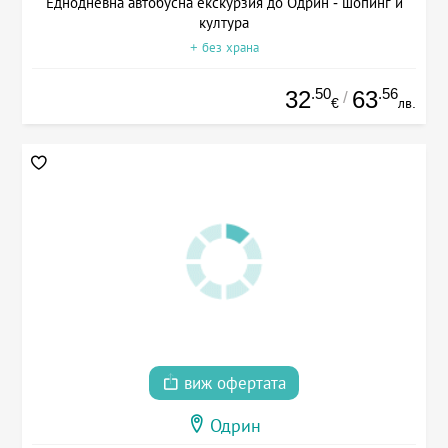
Еднодневна автобусна екскурзия до Одрин - шопинг и
култура
+ без храна
.50
.56
32
63
/
€
лв.
виж офертата
Одрин