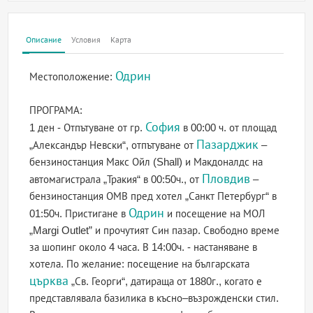
Описание
Условия
Карта
Одрин
Местоположение:
ПРОГРАМА:
София
1 ден - Отпътуване от гр.
в 00:00 ч. от площад
Пазарджик
„Александър Невски“, отпътуване от
–
бензиностанция Макс Ойл (Shall) и Макдоналдс на
Пловдив
автомагистрала „Тракия“ в 00:50ч., от
–
бензиностанция ОМВ пред хотел „Санкт Петербург“ в
Одрин
01:50ч. Пристигане в
и посещение на МОЛ
„Margi Outlet” и прочутият Син пазар. Свободно време
за шопинг около 4 часа. В 14:00ч. - настаняване в
хотела. По желание: посещение на българската
църква
„Св. Георги“, датираща от 1880г., когато е
представлявала базилика в късно–възрожденски стил.