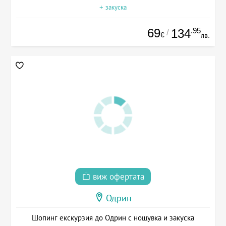
+ закуска
69
.95
134
/
€
лв.
виж офертата
Одрин
Шопинг екскурзия до Одрин с нощувка и закуска