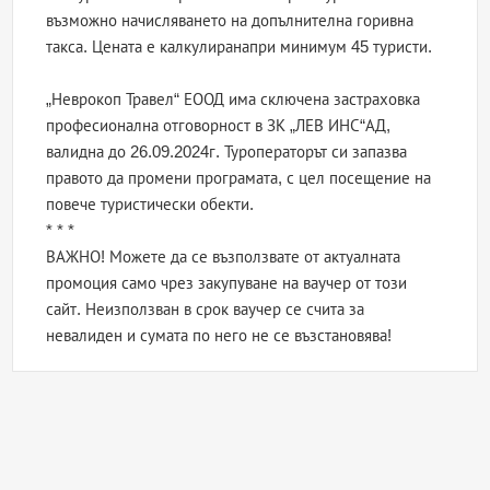
възможно начисляването на допълнителна горивна
такса. Цената е калкулиранапри минимум 45 туристи.
„Неврокоп Травел“ ЕООД има сключена застраховка
професионална отговорност в ЗК „ЛЕВ ИНС“АД,
валидна до 26.09.2024г. Туроператорът си запазва
правото да промени програмата, с цел посещение на
повече туристически обекти.
* * *
ВАЖНО! Можете да се възползвате от актуалната
промоция само чрез закупуване на ваучер от този
сайт. Неизползван в срок ваучер се счита за
невалиден и сумата по него не се възстановява!