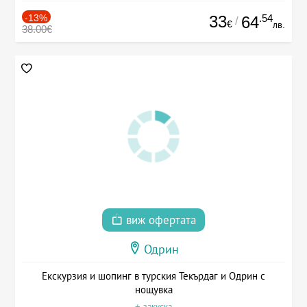
-13%
33
.54
64
/
€
лв.
38.00€
виж офертата
Одрин
Екскурзия и шопинг в турския Текърдаг и Одрин с
нощувка
+ закуска