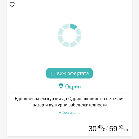
виж офертата
Одрин
Еднодневна екскурзия до Одрин: шопинг на петъчния
пазар и културни забележителности
+ без храна
.43
.52
30
59
/
€
лв.