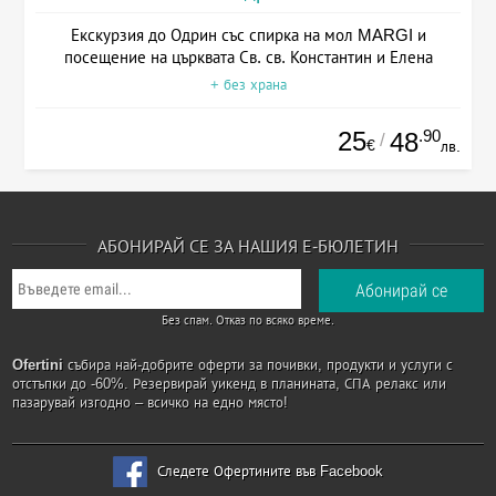
Екскурзия до Одрин със спирка на мол MARGI и
посещение на църквата Св. св. Константин и Елена
+ без храна
25
.90
48
/
€
лв.
АБОНИРАЙ СЕ ЗА НАШИЯ Е-БЮЛЕТИН
Без спам. Отказ по всяко време.
Ofertini
събира най-добрите оферти за почивки, продукти и услуги с
отстъпки до -60%. Резервирай уикенд в планината, СПА релакс или
пазарувай изгодно – всичко на едно място!
Следете Офертините във Facebook