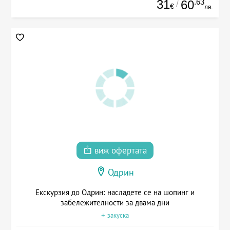
31
.63
60
/
€
лв.
виж офертата
Одрин
Екскурзия до Одрин: насладете се на шопинг и
забележителности за двама дни
+ закуска