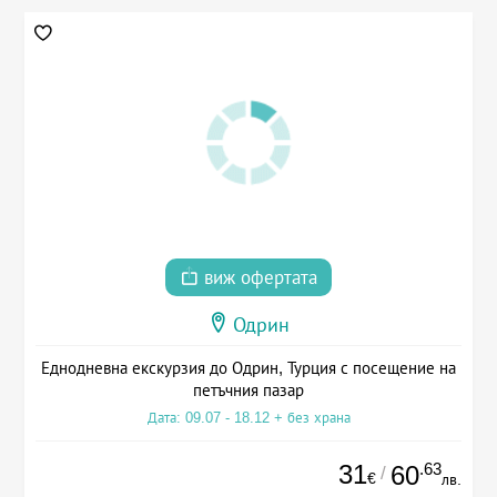
виж офертата
Одрин
Еднодневна екскурзия до Одрин, Турция с посещение на
петъчния пазар
Дата: 09.07 - 18.12 + без храна
31
.63
60
/
€
лв.