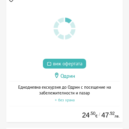
виж офертата
Одрин
Еднодневна екскурзия до Одрин с посещение на
забележителности и пазар
+ без храна
.50
.92
24
47
/
€
лв.