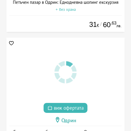
Петъчен пазар в Одрин: Еднодневна шопинг екскурзия
+ без храна
31
.63
60
/
€
лв.
виж офертата
Одрин