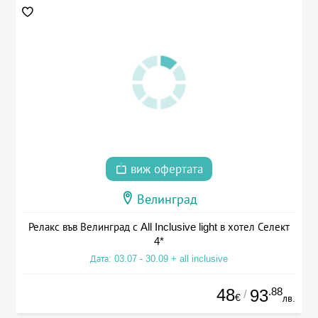
виж офертата
Велинград
Релакс във Велинград с All Inclusive light в хотел Селект
4*
Дата: 03.07 - 30.09 + all inclusive
48
.88
93
/
€
лв.