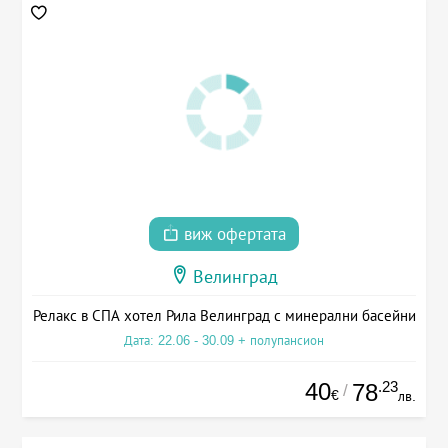
виж офертата
Велинград
Релакс в СПА хотел Рила Велинград с минерални басейни
Дата: 22.06 - 30.09 + полупансион
40
.23
78
/
€
лв.