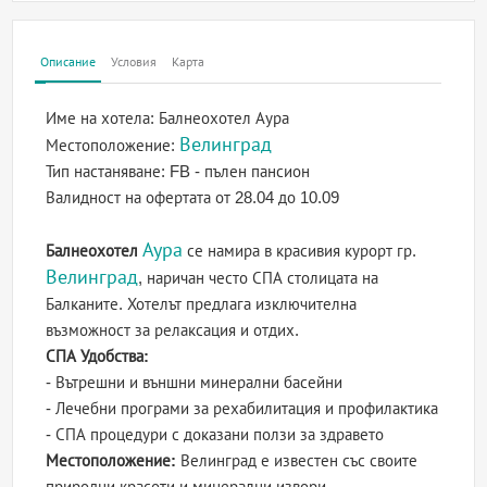
Описание
Условия
Карта
Име на хотела:
Балнеохотел Аура
Велинград
Местоположение:
Тип настаняване:
FB - пълен пансион
Валидност на офертата
от 28.04 до 10.09
Аура
Балнеохотел
се намира в красивия курорт гр.
Велинград
, наричан често СПА столицата на
Балканите. Хотелът предлага изключителна
възможност за релаксация и отдих.
СПА Удобства:
- Вътрешни и външни минерални басейни
- Лечебни програми за рехабилитация и профилактика
- СПА процедури с доказани ползи за здравето
Местоположение:
Велинград е известен със своите
природни красоти и минерални извори.