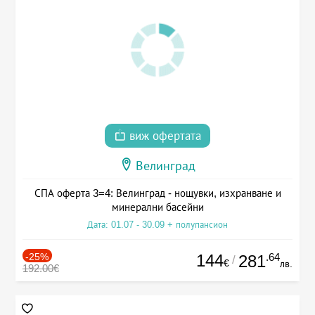
виж офертата
Велинград
СПА оферта 3=4: Велинград - нощувки, изхранване и
минерални басейни
Дата: 01.07 - 30.09 + полупансион
-25%
144
.64
281
/
€
лв.
192.00€