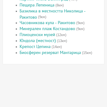
Пещера Лепеница
(8км)
Базилика в местността Николица -
Ракитово
(9км)
Часовникова кула - Ракитово
(9км)
Минерален плаж Костандово
(9км)
Плиоценски музей
(12км)
Юндола (местност)
(13км)
Крепост Цепина
(14км)
Биосферен резерват Мантарица
(15км)