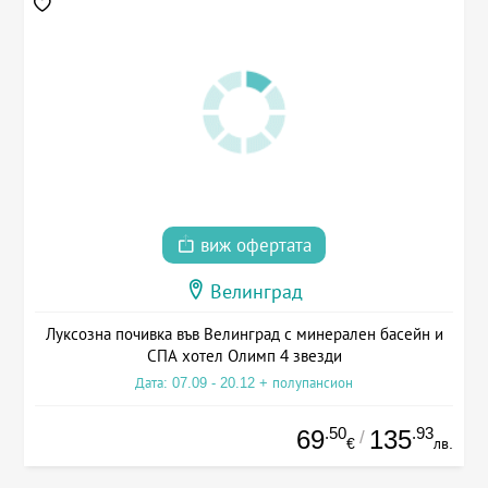
виж офертата
Велинград
Луксозна почивка във Велинград с минерален басейн и
СПА хотел Олимп 4 звезди
Дата: 07.09 - 20.12 + полупансион
.50
.93
69
135
/
€
лв.