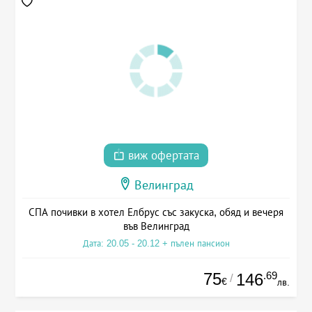
виж офертата
Велинград
СПА почивки в хотел Елбрус със закуска, обяд и вечеря
във Велинград
Дата: 20.05 - 20.12 + пълен пансион
75
.69
146
/
€
лв.