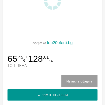
top20oferti.bg
оферта от
65
128
/
.45
.01
€
лв.
ТОП ЦЕНА
Изтекла оферта
ВИЖТЕ ПОДОБНИ