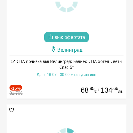
виж офертата
Велинград
5* СПА почивка във Велинград: Балнео СПА хотел Свети
Спас 5*
Дата: 16.07 - 30.09 + полупансион
-16%
.85
.66
68
134
/
€
лв.
81.70€