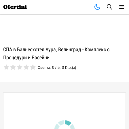
Почивки
Стоки
В града
Всички оферти
Ofertini
СПА в Балнеохотел Аура, Велинград - Комплекс с
Процедури и Басейни
Оценка:
0
/
5
,
0
Глас(а)