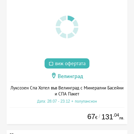
виж офертата
Велинград
Луксозен Спа Хотел във Велинград с Минерални Басейни
и СПА Пакет
Дата: 28.07 - 23.12 + полупансион
67
.04
131
/
€
лв.