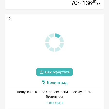
70
.91
136
/
€
лв.
виж офертата
Велинград
Нощувка във вила с релакс зона за 28 души във
Велинград
+ без храна