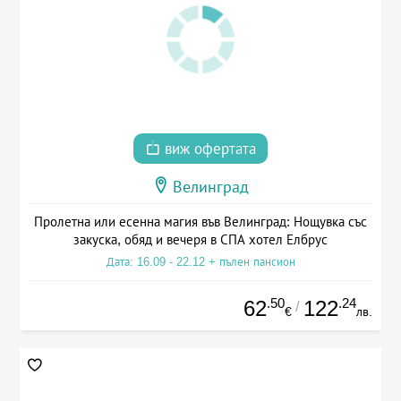
виж офертата
Велинград
Пролетна или есенна магия във Велинград: Нощувка със
закуска, обяд и вечеря в СПА хотел Елбрус
Дата: 16.09 - 22.12 + пълен пансион
.50
.24
62
122
/
€
лв.