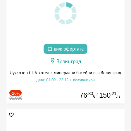
виж офертата
Велинград
Луксозен СПА хотел с минерални басейни във Велинград
Дата: 01.09 - 22.12 + полупансион
-20%
.80
.21
76
150
/
€
лв.
96.00€