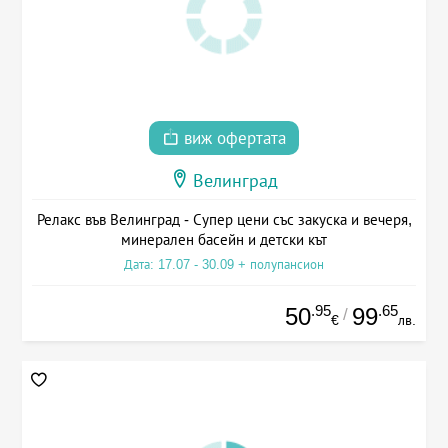
виж офертата
Велинград
Релакс във Велинград - Супер цени със закуска и вечеря,
минерален басейн и детски кът
Дата: 17.07 - 30.09 + полупансион
.95
.65
50
99
/
€
лв.