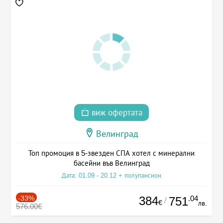
виж офертата
Велинград
Топ промоция в 5-звезден СПА хотел с минерални
басейни във Велинград
Дата: 01.09 - 20.12 + полупансион
-33%
384
.04
751
/
€
лв.
576.00€