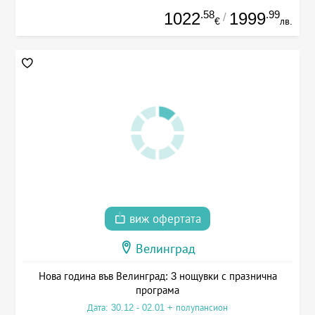
.58
.99
1022
1999
/
€
лв.
виж офертата
Велинград
Нова година във Велинград: 3 нощувки с празнична
програма
Дата: 30.12 - 02.01 + полупансион