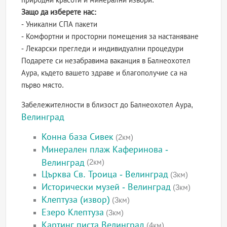
Защо да изберете нас:
- Уникални СПА пакети
- Комфортни и просторни помещения за настаняване
- Лекарски прегледи и индивидуални процедури
Подарете си незабравима ваканция в Балнеохотел
Аура, където вашето здраве и благополучие са на
първо място.
Забележителности в близост до Балнеохотел Аура,
Велинград
Конна база Сивек
(2км)
Минерален плаж Каферинова -
Велинград
(2км)
Църква Св. Троица - Велинград
(3км)
Исторически музей - Велинград
(3км)
Клептуза (извор)
(3км)
Езеро Клептуза
(3км)
Картинг писта Велинград
(4км)