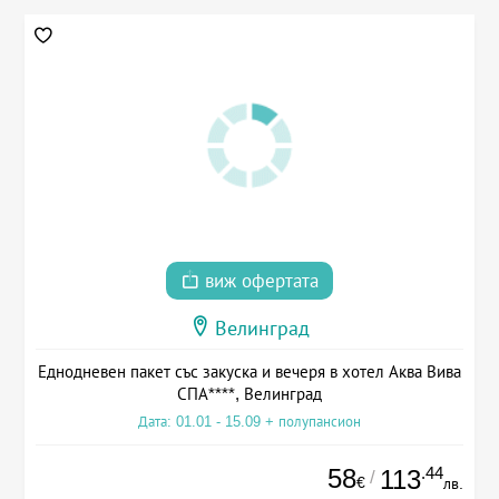
виж офертата
Велинград
Еднодневен пакет със закуска и вечеря в хотел Аква Вива
СПА****, Велинград
Дата: 01.01 - 15.09 + полупансион
58
.44
113
/
€
лв.