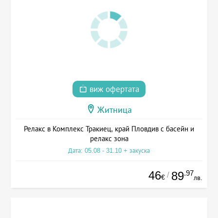
виж офертата
Житница
Релакс в Комплекс Тракиец, край Пловдив с басейн и
релакс зона
Дата: 05.08 - 31.10 + закуска
46
.97
89
/
€
лв.