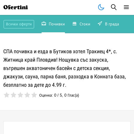
Ofertini
Почивки
Стоки
В града
Всички оферти
СПА почивка и езда в Бутиков хотел Тракиец 4*, с.
Житница край Пловдив! Нощувка със закуска,
вътрешен акватоничен басейн с детска секция,
джакузи, сауна, парна баня, разходка в Конната база,
безплатно за дете до 4.99 г.
Оценка:
0
/
5
,
0
Глас(а)