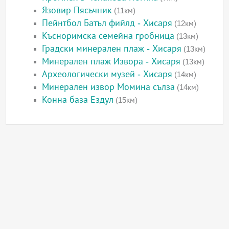
Язовир Пясъчник
(11км)
Пейнтбол Батъл фийлд - Хисаря
(12км)
Късноримска семейна гробница
(13км)
Градски минерален плаж - Хисаря
(13км)
Минерален плаж Извора - Хисаря
(13км)
Археологически музей - Хисаря
(14км)
Минерален извор Момина сълза
(14км)
Конна база Ездул
(15км)