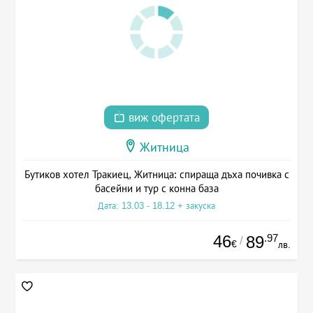
виж офертата
Житница
Бутиков хотел Тракиец, Житница: спираща дъха почивка с
басейни и тур с конна база
Дата: 13.03 - 18.12 + закуска
46
.97
89
/
€
лв.