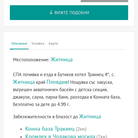
ВИЖТЕ ПОДОБНИ
Описание
Условия
Карта
Житница
Местоположение:
СПА почивка и езда в Бутиков хотел Тракиец 4*, с.
Житница
Пловдив
край
! Нощувка със закуска,
вътрешен акватоничен басейн с детска секция,
джакузи, сауна, парна баня, разходка в Конната база,
безплатно за дете до 4.99 г.
Житница
Забележителности в близост до
Конна база Тракиец
(2км)
Кромлех в Чолакова могила
(7км)