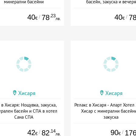
минерални басейни
басейн, закуска и вечеря
а: 01.02 - 30.09 + полупансион
Дата: 23.07 - 30.12 + полупанс
40
.23
40
78
7
/
/
€
€
лв.
Хисаря
Хисаря
 в Хисаря: Нощувка, закуска,
Релакс в Хисаря - Апарт Хотел
рален басейн и СПА в хотел
Хисар с минерални басейн
Сана СПА
закуска
Дата: 01.06 - 31.08 + закуска
Дата: 01.06 - 22.12 + закуск
42
.14
90
82
17
/
/
€
€
лв.