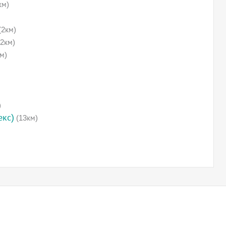
км)
(2км)
2км)
м)
)
екс)
(13км)