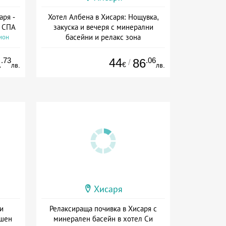
аря -
Хотел Албена в Хисаря: Нощувка,
и СПА
закуска и вечеря с минерални
басейни и релакс зона
ион
Дата: 01.04 - 30.09 + полупансион
.73
44
.06
1
86
/
€
лв.
лв.
Хисаря
и
Релаксираща почивка в Хисаря с
ншен
минерален басейн в хотел Си