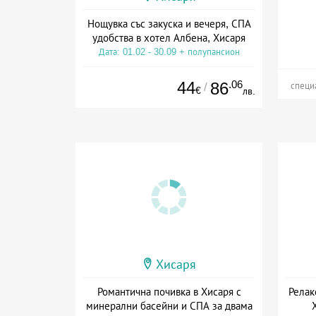
Нощувка със закуска и вечеря, СПА
удобства в хотел Албена, Хисаря
Дата: 01.02 - 30.09 + полупансион
44
.06
86
/
специ
€
лв.
Хисаря
Романтична почивка в Хисаря с
Релак
минерални басейни и СПА за двама