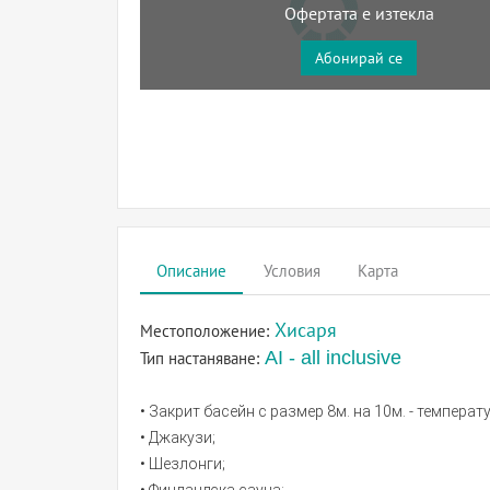
Офертата е изтекла
Абонирай се
Описание
Условия
Карта
Хисаря
Местоположение:
AI - all inclusive
Тип настаняване:
• Закрит басейн с размер 8м. на 10м. - температ
• Джакузи;
• Шезлонги;