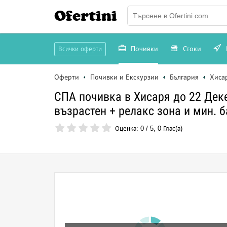
Ofertini
Почивки
Стоки
Всички оферти
Оферти
Почивки и Екскурзии
България
Хиса
СПА почивка в Хисаря до 22 Декем
възрастен + релакс зона и мин. 
Оценка:
0
/
5
,
0
Глас(а)