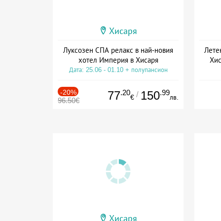
Хисаря
Луксозен СПА релакс в най-новия
Лете
хотел Империя в Хисаря
Хис
Дата: 25.06 - 01.10 + полупансион
Дат
-20%
.20
.99
77
150
/
€
лв.
96.50€
Хисаря