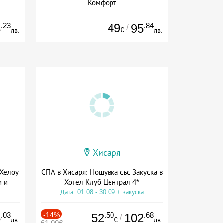
Комфорт
ион
Дата: 01.06 - 30.09 + закуска
.23
49
.84
8
95
/
€
лв.
лв.
Хисаря
 Хелоу
СПА в Хисаря: Нощувка със Закуска в
и и
Хотел Клуб Централ 4*
Дата: 01.08 - 30.09 + закуска
а
.03
-14%
.50
.68
6
52
102
/
лв.
€
лв.
61.00€