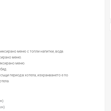
 фиксирано меню с топли напитки, вода.
ксирано меню.
фиксирано меню.
бяд..
и същи период в хотела, изхранването е по
отела.
м)
км)