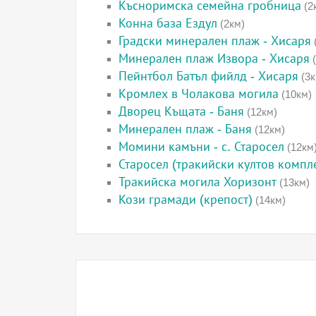
Късноримска семейна гробница
(2
Конна база Ездул
(2км)
Градски минерален плаж - Хисаря
Минерален плаж Извора - Хисаря
(
Пейнтбол Батъл фийлд - Хисаря
(3к
Кромлех в Чолакова могила
(10км)
Дворец Къщата - Баня
(12км)
Минерален плаж - Баня
(12км)
Момини камъни - с. Старосел
(12км
Старосел (тракийски култов компл
Тракийска могила Хоризонт
(13км)
Кози грамади (крепост)
(14км)