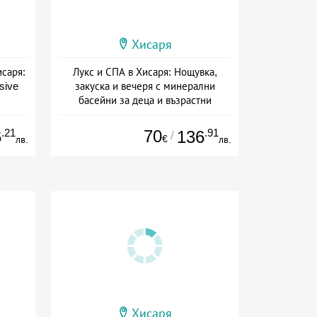
Хисаря
исаря:
Лукс и СПА в Хисаря: Нощувка,
usive
закуска и вечеря с минерални
басейни за деца и възрастни
ive
Дата: 15.06 - 30.09 + полупансион
.21
70
.91
6
136
/
€
лв.
лв.
Хисаря