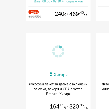
Дата: 08.06 - 02.10 + полупансион
Дат
-25%
240
.40
469
/
€
лв.
320.00€
Хисаря
Луксозен пакет за двама с включени
Лято
закуска, вечеря и СПА в хотел
мине
Empire, Хисаря
Дата: 31.05 - 01.10 + полупансион
.05
.85
164
320
/
€
лв.