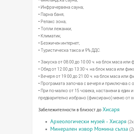
• Финландска сауна;
• Инфрачервена сауна;
• Парна баня;
• Релакс зона;
• Топли лежанки;
• Климатик;
• Безжичен интернет;
• Туристическа такса и 9% ДДС.
• Закуска от 08:00 до 10:00 ч. на блок маса или
• Обяд от 12:00 до 13:30 ч. на блок маса или фи
• Вечеря от 19:00 до 21:00 ч. на блок маса или 
• Програмата започва с вечеря и приключва с о
• При по-малко от 15 човека, настанени в един 
предварително избрано (фиксирано) меню от х
Хисаря
Забележителности в близост до
Археологически музей - Хисаря
(2к
Минерален извор Момина сълза
(2