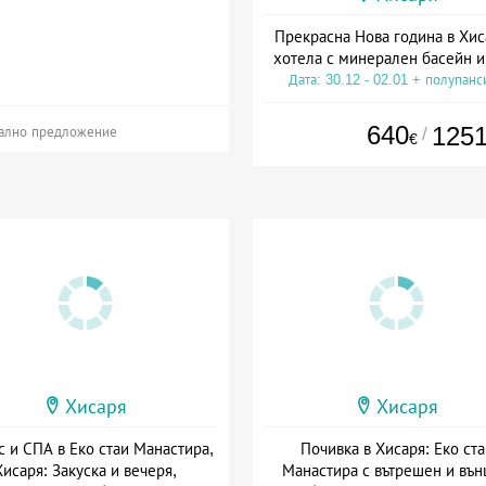
Прекрасна Нова година в Хис
хотела с минерален басейн 
Дата: 30.12 - 02.01 + полупанс
640
125
/
ално предложение
€
Хисаря
Хисаря
с и СПА в Еко стаи Манастира,
Почивка в Хисаря: Еко ста
Хисаря: Закуска и вечеря,
Манастира с вътрешен и въ