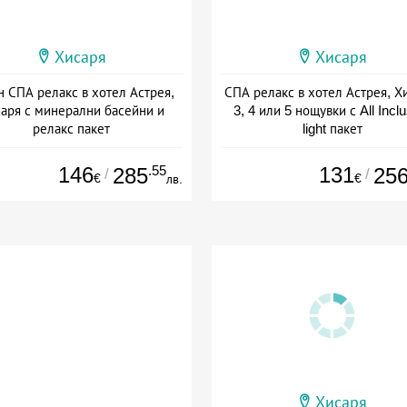
Хисаря
Хисаря
н СПА релакс в хотел Астрея,
СПА релакс в хотел Астрея, Х
аря с минерални басейни и
3, 4 или 5 нощувки с All Incl
релакс пакет
light пакет
а: 01.07 - 15.09 + all inclusive
Дата: 16.09 - 22.12 + all inclus
146
.55
131
285
25
/
/
€
€
лв.
Хисаря