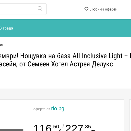
Любими оферти
В града
ря
ври! Нощувка на база All Inclusive Light + 
басейн, от Семеен Хотел Астрея Делукс
rio.bg
оферта от
116
227
/
.50
.85
€
лв.