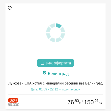
виж офертата
Велинград
Луксозен СПА хотел с минерални басейни във Велинград
Дата: 01.09 - 22.12 + полупансион
-20%
.80
.21
76
150
/
€
лв.
96.00€