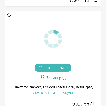
75
146
€
лв.
виж офертата
Велинград
Пакет със закуска, Семеен Хотел Жери, Велинград
Дата: 01.04 - 23.12 + закуска
27
.81
52
/
€
лв.