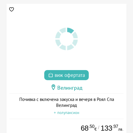
виж офертата
Велинград
Почивка с включена закуска и вечеря в Роял Спа
Велинград
+ полупансион
.50
.97
68
133
/
€
лв.