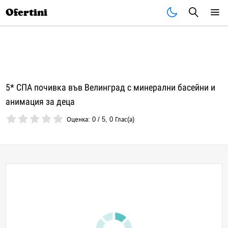
Почивки
Стоки
В града
Всички оферти
Ofertini
5* СПА почивка във Велинград с минерални басейни и
анимация за деца
Оценка:
0
/
5
,
0
Глас(а)