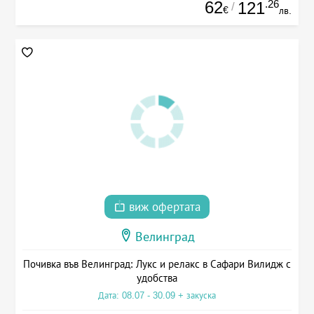
62
.26
121
/
€
лв.
виж офертата
Велинград
Почивка във Велинград: Лукс и релакс в Сафари Вилидж с
удобства
Дата: 08.07 - 30.09 + закуска