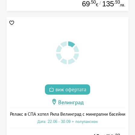
.50
.93
69
135
/
€
лв.
виж офертата
Велинград
Релакс в СПА хотел Рила Велинград с минерални басейни
Дата: 22.06 - 30.09 + полупансион