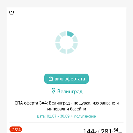
виж офертата
Велинград
СПА оферта 3=4: Велинград - нощувки, изхранване и
минерални басейни
Дата: 01.07 - 30.09 + полупансион
-25%
144
.64
281
/
€
лв.