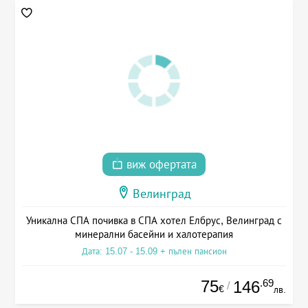
виж офертата
Велинград
Уникална СПА почивка в СПА хотел Елбрус, Велинград с
минерални басейни и халотерапия
Дата: 15.07 - 15.09 + пълен пансион
75
.69
146
/
€
лв.