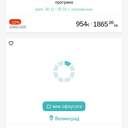
програма
Дата: 30.12 - 02.01 + полупансион
-10%
954
.86
1865
/
€
лв.
1060.00€
виж офертата
Велинград