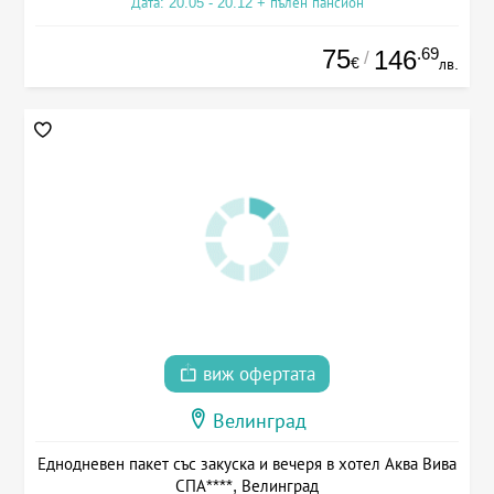
Дата: 20.05 - 20.12 + пълен пансион
75
.69
146
/
€
лв.
виж офертата
Велинград
Еднодневен пакет със закуска и вечеря в хотел Аква Вива
СПА****, Велинград