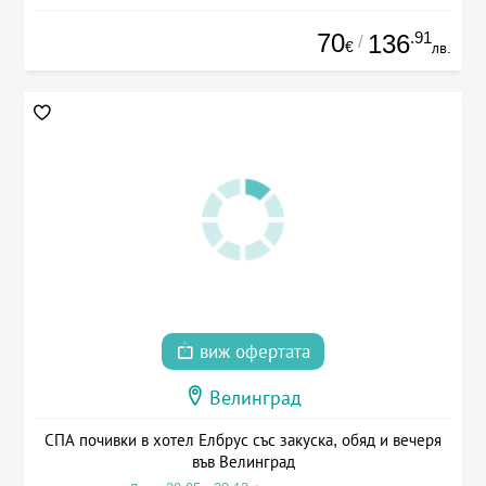
70
.91
136
/
€
лв.
виж офертата
Велинград
СПА почивки в хотел Елбрус със закуска, обяд и вечеря
във Велинград