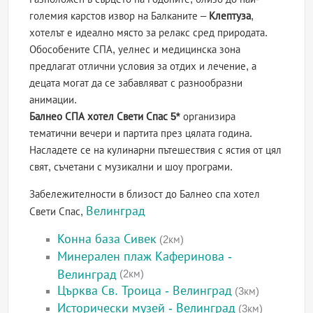
големия карстов извор на Балканите –
Клептуза
,
хотелът е идеално място за релакс сред природата.
Обособените СПА, уелнес и медицинска зона
предлагат отлични условия за отдих и лечение, а
децата могат да се забавляват с разнообразни
анимации.
Балнео СПА хотел Свети Спас 5*
организира
тематични вечери и партита през цялата година.
Насладете се на кулинарни пътешествия с ястия от цял
свят, съчетани с музикални и шоу програми.
Забележителности в близост до Балнео спа хотел
Велинград
Свети Спас,
Конна база Сивек
(2км)
Минерален плаж Каферинова -
Велинград
(2км)
Църква Св. Троица - Велинград
(3км)
Исторически музей - Велинград
(3км)