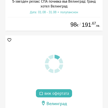
5-звезден релакс СПА почивка във Велинград: Гранд
хотел Велинград
Дата: 01.08 - 31.08 + полупансион
98
.67
191
/
€
лв.
виж офертата
Велинград