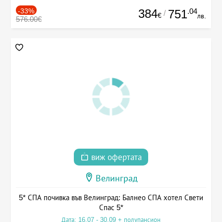
-33%
384
.04
751
/
€
лв.
576.00€
виж офертата
Велинград
5* СПА почивка във Велинград: Балнео СПА хотел Свети
Спас 5*
Дата: 16.07 - 30.09 + полупансион