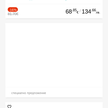
-16%
.85
.66
68
134
/
€
лв.
81.70€
специално предложение