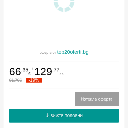
top20oferti.bg
оферта от
66
129
/
.35
.77
€
лв.
81.70
€
-19%
Изтекла оферта
ВИЖТЕ ПОДОБНИ