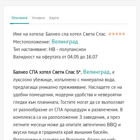
Описание
Условия
Карта
Име на хотела:
Балнео спа хотел Свети Спас
Велинград
Местоположение:
Тип настаняване:
HB - полупансион
Валидност на офертата
от 04.05 до 16.07
Велинград
Балнео СПА хотел Свети Спас 5*
,
, е
луксозно убежище, изпълнено с минерална вода,
предлагаща уникално преживяване. Насладете се на
удобни помещения, модерни удобства и невероятни
гледки към планината. Гостите могат да се възползват
от разнообразие от СПА процедури и развлечения. В
комплексa са на разположение 3 заведения, а през
летните месеци може да опитате автентично BBQ и
вкусна пица в градината край външния басейн.
Разположен в сърцето на Родопите, близо до най-