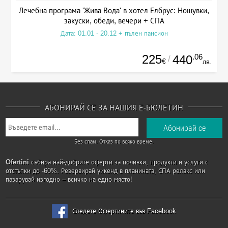
Лечебна програма 'Жива Вода' в хотел Елбрус: Нощувки,
закуски, обеди, вечери + СПА
Дата: 01.01 - 20.12 + пълен пансион
225
.06
440
/
€
лв.
АБОНИРАЙ СЕ ЗА НАШИЯ Е-БЮЛЕТИН
Без спам. Отказ по всяко време.
Ofertini
събира най-добрите оферти за почивки, продукти и услуги с
отстъпки до -60%. Резервирай уикенд в планината, СПА релакс или
пазарувай изгодно – всичко на едно място!
Следете Офертините във Facebook