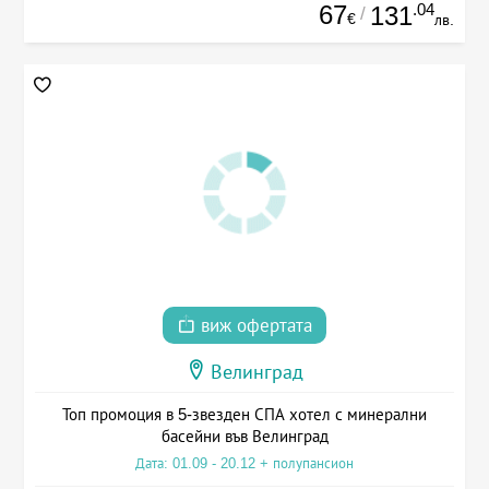
67
.04
131
/
€
лв.
виж офертата
Велинград
Топ промоция в 5-звезден СПА хотел с минерални
басейни във Велинград
Дата: 01.09 - 20.12 + полупансион