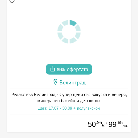
виж офертата
Велинград
Релакс във Велинград - Супер цени със закуска и вечеря,
минерален басейн и детски кът
Дата: 17.07 - 30.09 + полупансион
.95
.65
50
99
/
€
лв.