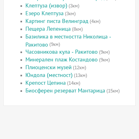
Клептуза (извор)
(3км)
Езеро Клептуза
(3км)
Картинг писта Велинград
(4км)
Пещера Лепеница
(8км)
Базилика в местността Николица -
Ракитово
(9км)
Часовникова кула - Ракитово
(9км)
Минерален плаж Костандово
(9км)
Плиоценски музей
(12км)
Юндола (местност)
(13км)
Крепост Цепина
(14км)
Биосферен резерват Мантарица
(15км)