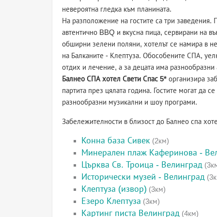
невероятна гледка към планината.
На разположение на гостите са три заведения. П
автентично BBQ и вкусна пица, сервирани на въ
обширни зелени поляни, хотелът се намира в н
на Балканите - Клептуза. Обособените СПА, уел
отдих и лечение, а за децата има разнообразни
Балнео СПА хотел Свети Спас 5*
организира заб
партита през цялата година. Гостите могат да се
разнообразни музикални и шоу програми.
Забележителности в близост до Балнео спа хот
Конна база Сивек
(2км)
Минерален плаж Каферинова - Ве
Църква Св. Троица - Велинград
(3к
Исторически музей - Велинград
(3к
Клептуза (извор)
(3км)
Езеро Клептуза
(3км)
Картинг писта Велинград
(4км)