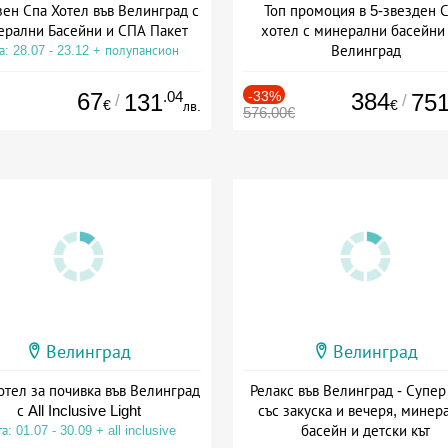
зен Спа Хотел във Велинград с
Топ промоция в 5-звезден 
рални Басейни и СПА Пакет
хотел с минерални басейни
Велинград
а: 28.07 - 23.12 + полупансион
Дата: 01.09 - 20.12 + полупанс
67
.04
-33%
384
131
75
/
/
€
€
лв.
576.00€
Велинград
Велинград
тел за почивка във Велинград
Релакс във Велинград - Супер
с All Inclusive Light
със закуска и вечеря, минер
басейн и детски кът
а: 01.07 - 30.09 + all inclusive