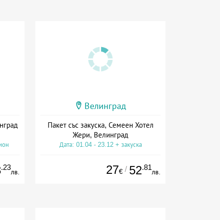
Велинград
инград
Пакет със закуска, Семеен Хотел
Жери, Велинград
ион
Дата: 01.04 - 23.12 + закуска
.23
27
.81
8
52
/
€
лв.
лв.