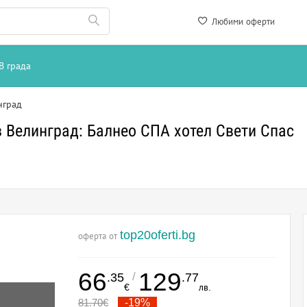
Любими оферти
В града
нград
 Велинград: Балнео СПА хотел Свети Спас
top20oferti.bg
оферта от
66
129
/
.35
.77
€
лв.
81.70
€
-19%