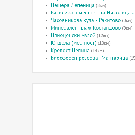
Пещера Лепеница
(8км)
Базилика в местността Николица -
Часовникова кула - Ракитово
(9км)
Минерален плаж Костандово
(9км)
Плиоценски музей
(12км)
Юндола (местност)
(13км)
Крепост Цепина
(14км)
Биосферен резерват Мантарица
(1