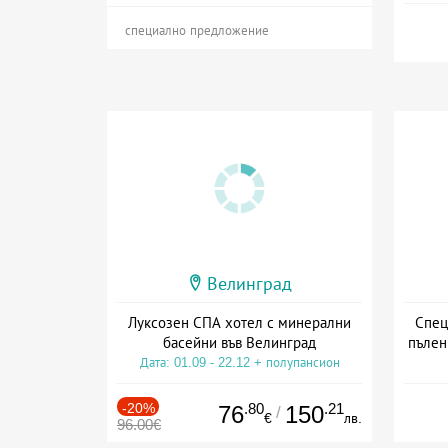
специално предложение
Велинград
Луксозен СПА хотел с минерални
Спец
басейни във Велинград
пълен
Дата: 01.09 - 22.12 + полупансион
Дата
-20%
.80
.21
76
150
/
€
лв.
96.00€