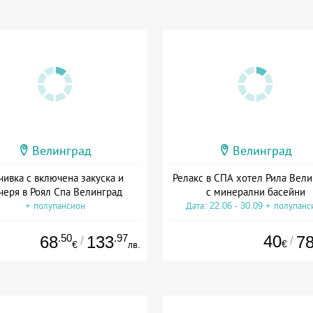
Велинград
Велинград
чивка с включена закуска и
Релакс в СПА хотел Рила Вел
черя в Роял Спа Велинград
с минерални басейни
+ полупансион
Дата: 22.06 - 30.09 + полупанс
.50
.97
40
68
133
7
/
/
€
€
лв.