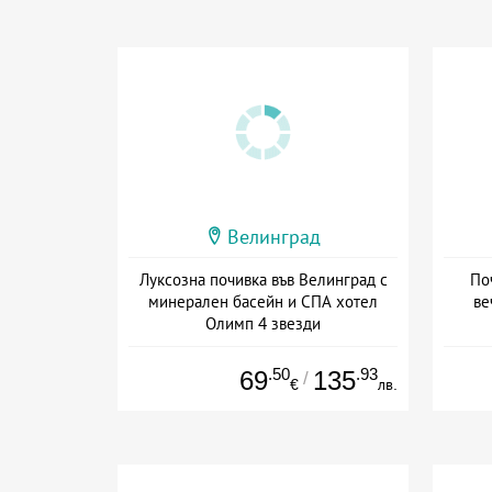
Велинград
Луксозна почивка във Велинград с
По
минерален басейн и СПА хотел
ве
Олимп 4 звезди
Дата: 07.09 - 20.12 + полупансион
.50
.93
69
135
/
€
лв.