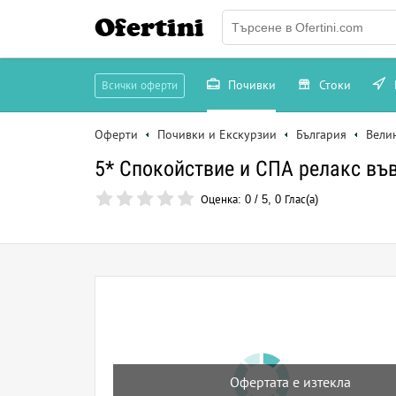
Ofertini
Почивки
Стоки
Всички оферти
Оферти
Почивки и Екскурзии
България
Вели
5* Спокойствие и СПА релакс във
Оценка:
0
/
5
,
0
Глас(а)
Офертата е изтекла