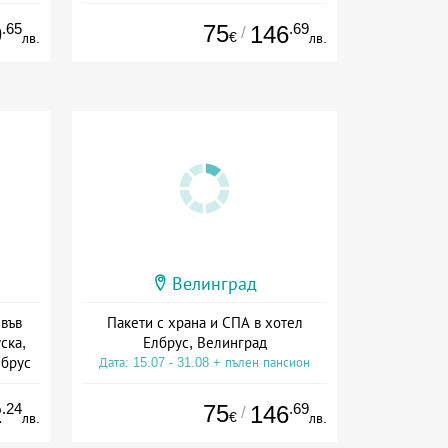
ион
Дата: 15.07 - 15.09 + пълен пансион
.65
75
.69
9
146
/
€
лв.
лв.
Велинград
във
Пакети с храна и СПА в хотел
ска,
Елбрус, Велинград
лбрус
Дата: 15.07 - 31.08 + пълен пансион
сион
.24
75
.69
2
146
/
€
лв.
лв.