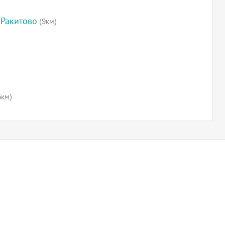
 Ракитово
(9км)
5км)