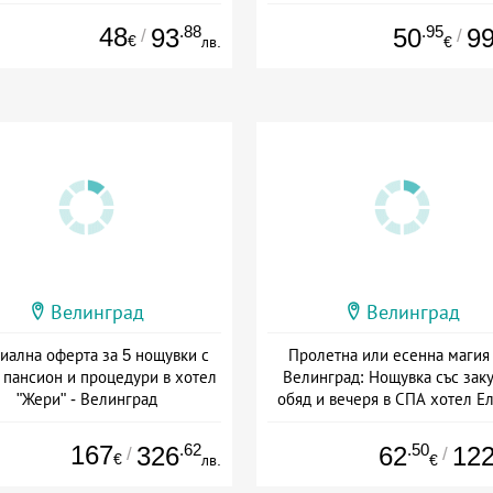
Дата: 17.07 - 30.09 + полупанс
48
.88
.95
93
50
9
/
/
€
лв.
€
Велинград
Велинград
иална оферта за 5 нощувки с
Пролетна или есенна магия 
 пансион и процедури в хотел
Велинград: Нощувка със заку
"Жери" - Велинград
обяд и вечеря в СПА хотел Е
: 01.04 - 23.12 + пълен пансион
Дата: 16.09 - 22.12 + пълен пан
167
.62
.50
326
62
12
/
/
€
лв.
€