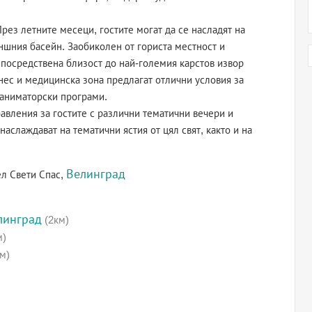
рез летните месеци, гостите могат да се насладят на
ншния басейн. Заобиколен от гориста местност и
епосредствена близост до най-големия карстов извор
нес и медицинска зона предлагат отлични условия за
 аниматорски програми.
авления за гостите с различни тематични вечери и
 наслаждават на тематични ястия от цял свят, както и на
Велинград
ел Свети Спас,
линград
(2км)
м)
м)