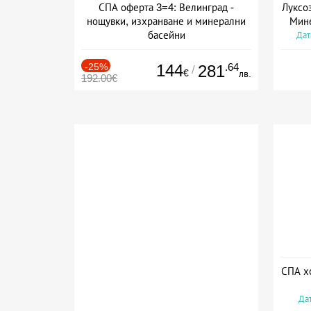
СПА оферта 3=4: Велинград -
Луксо
нощувки, изхранване и минерални
Мине
басейни
Дат
Дата: 01.07 - 30.09 + полупансион
-25%
144
.64
281
/
€
лв.
192.00€
СПА хо
Дат