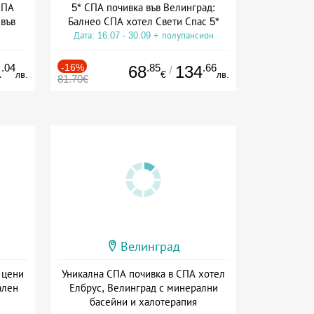
СПА
5* СПА почивка във Велинград:
 във
Балнео СПА хотел Свети Спас 5*
Дата: 16.07 - 30.09 + полупансион
ион
.04
-16%
.85
.66
1
68
134
/
лв.
€
лв.
81.70€
Велинград
 цени
Уникална СПА почивка в СПА хотел
ален
Елбрус, Велинград с минерални
басейни и халотерапия