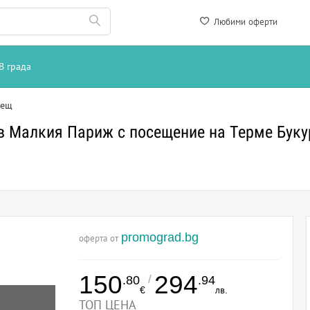
Любими оферти
В града
рещ
 в Малкия Париж с посещение на Терме Бук
promograd.bg
оферта от
150
294
/
.80
.94
€
лв.
ТОП ЦЕНА