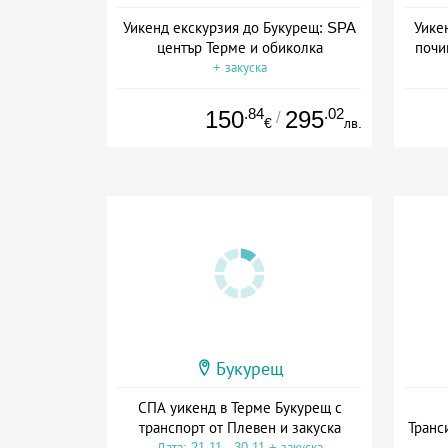
Уикенд екскурзия до Букурещ: SPA
Уике
център Терме и обиколка
почи
+ закуска
.84
.02
150
295
/
€
лв.
Букурещ
СПА уикенд в Терме Букурещ с
транспорт от Плевен и закуска
Транс
Дата: 21.11 - 30.11 + закуска