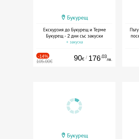
Букурещ
Екскурзия до Букурещ и Термe
Пъту
Букурещ - 2 дни със закуски
пос
+ закуска
-14%
90
.03
176
/
€
лв.
105.00€
Букурещ