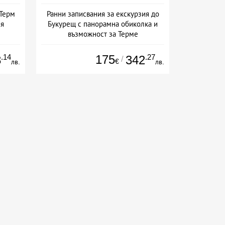
 Терм
Ранни записвания за екскурзия до
ия
Букурещ с панорамна обиколка и
възможност за Терме
Дата: 04.09 - 06.12 + закуска
.14
175
.27
8
342
/
€
лв.
лв.