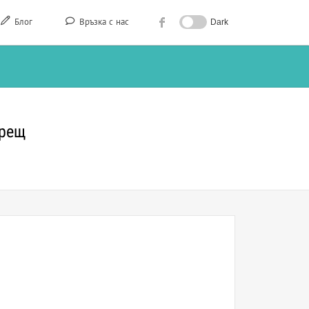
Блог
Връзка с нас
Dark
урещ