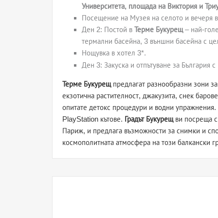
Университета, площада на Виктория и Три
Посещение на Музея на селото и вечеря 
Ден 2: Постой в
Терме Букурещ
– най-голе
термални басейна, 3 външни басейна с це
Нощувка в хотел 3*.
Ден 3: Закуска и отпътуване за България с
Терме Букурещ
предлагат разнообразни зони за 
екзотична растителност, джакузита, снек баров
опитате детокс процедури и водни упражнения. 
PlayStation кътове.
Градът Букурещ
ви посреща с
Париж, и предлага възможности за снимки и сп
космополитната атмосфера на този балкански гр