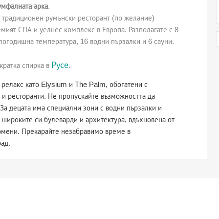
умфалната арка
.
в традиционен румънски ресторант (по желание)
мият СПА и уелнес комплекс в Европа. Разполагате с 8
логодишна температура, 16 водни пързалки и 6 сауни.
Русе
 кратка спирка в
.
релакс като Elysium и The Palm, обогатени с
е и ресторанти. Не пропускайте възможността да
За децата има специални зони с водни пързалки и
 широките си булеварди и архитектура, вдъхновена от
омени. Прекарайте незабравимо време в
ад.