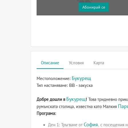
Абонирай се
Описание
Условия
Карта
Букурещ
Местоположение:
Тип настаняване:
BB - закуска
Букурещ
Добре дошли в
!
Това тридневно прик
Пар
румънската столица, известна като Малкия
Програма:
София
Ден 1: Тръгване от
, с посещения 