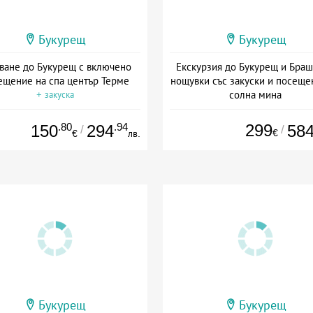
Букурещ
Букурещ
ване до Букурещ с включено
Екскурзия до Букурещ и Браш
ещение на спа център Терме
нощувки със закуски и посеще
солна мина
+ закуска
Дата: 18.09 - 21.09 + закуск
.80
.94
299
150
294
58
/
/
€
€
лв.
Букурещ
Букурещ