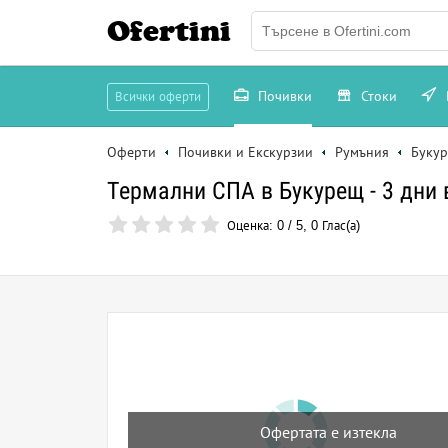
Ofertini
Почивки
Стоки
Всички оферти
Оферти
Почивки и Екскурзии
Румъния
Буку
Термални СПА в Букурещ - 3 дни
Оценка:
0
/
5
,
0
Глас(а)
Офертата е изтекла