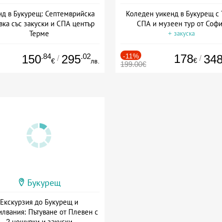
нд в Букурещ: Септемврийска
Коледен уикенд в Букурещ с
вка със закуски и СПА център
СПА и музеен тур от Соф
Терме
+ закуска
Дата: 05.09 - 21.09 + закуска
.84
.02
-11%
178
150
295
34
/
/
€
€
лв.
199.00€
Букурещ
Екскурзия до Букурещ и
илвания: Пътуване от Плевен с
2 нощувки и закуски