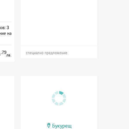
ов: 3
ние на
а
.79
4
специално предложение
лв.
Букурещ