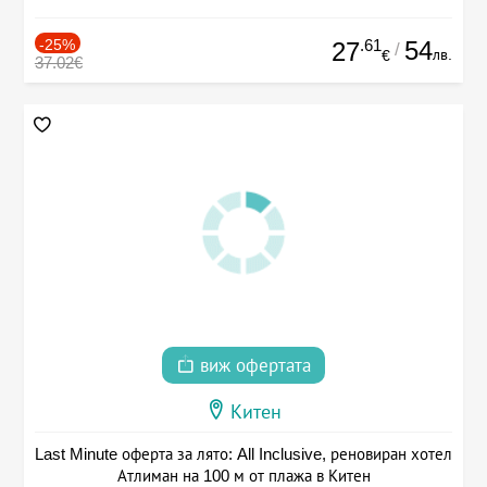
-25%
.61
54
27
/
лв.
€
37.02€
виж офертата
Китен
Last Minute оферта за лято: All Inclusive, реновиран хотел
Атлиман на 100 м от плажа в Китен