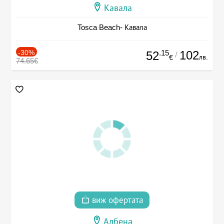
Кавала
Tosca Beach- Кавала
-30%
.15
102
52
/
лв.
€
74.65€
виж офертата
Албена