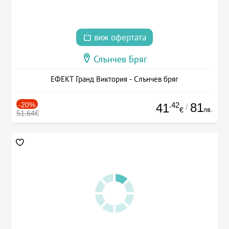
виж офертата
Слънчев Бряг
ЕФЕКТ Гранд Виктория - Слънчев бряг
-20%
.42
81
41
/
лв.
€
51.64€