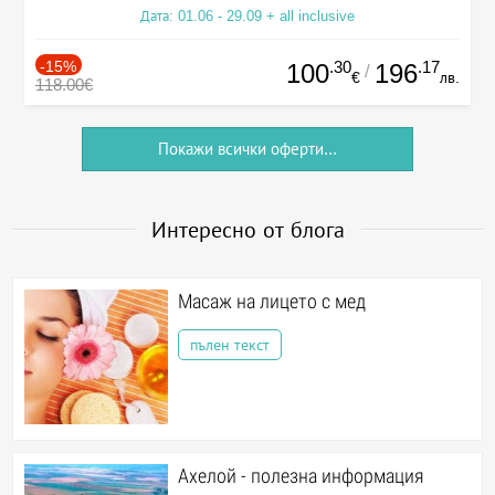
Дата: 01.06 - 29.09 + all inclusive
-15%
.30
.17
100
196
/
€
лв.
118.00€
Покажи всички оферти...
Интересно от блога
Масаж на лицето с мед
пълен текст
Ахелой - полезна информация