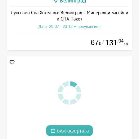
Велинград
Луксозен Спа Хотел във Велинград с Минерални Басейни
и СПА Пакет
Дата: 28.07 - 23.12 + полупансион
67
.04
131
/
€
лв.
виж офертата