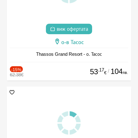
виж офертата
о-в Тасос
Thassos Grand Resort - о. Тасос
-15%
.17
104
53
/
лв.
€
62.38€