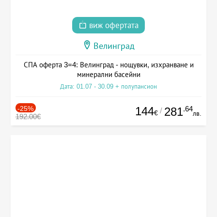
виж офертата
Велинград
СПА оферта 3=4: Велинград - нощувки, изхранване и
минерални басейни
Дата: 01.07 - 30.09 + полупансион
-25%
144
.64
281
/
€
лв.
192.00€