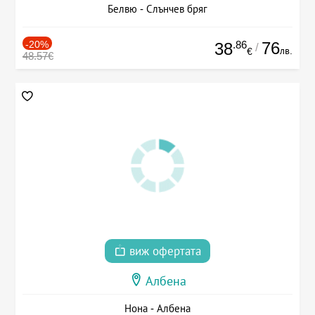
Белвю - Слънчев бряг
-20%
.86
76
38
/
лв.
€
48.57€
виж офертата
Албена
Нона - Албена