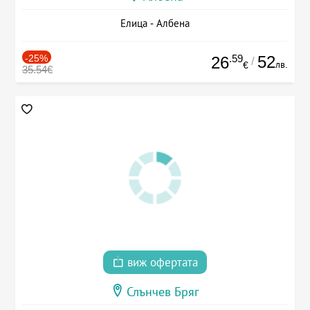
Елица - Албена
-25%
.59
52
26
/
лв.
€
35.54€
виж офертата
Слънчев Бряг