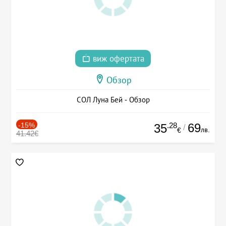
виж офертата
Обзор
СОЛ Луна Бей - Обзор
-15%
.28
69
35
/
лв.
€
41.42€