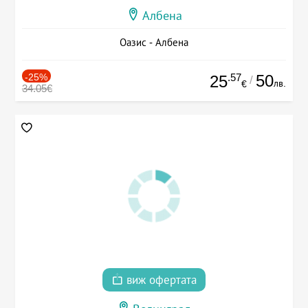
Албена
Оазис - Албена
-25%
.57
50
25
/
лв.
€
34.05€
виж офертата