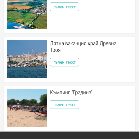
пълен текст
Лятна ваканция край Древна
Троя
пълен текст
Къмпинг "Градина"
пълен текст