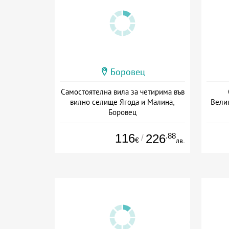
Боровец
Самостоятелна вила за четирима във
вилно селище Ягода и Малина,
Вели
Боровец
Дата: 01.07 - 30.09 + без храна
Да
116
.88
226
/
€
лв.