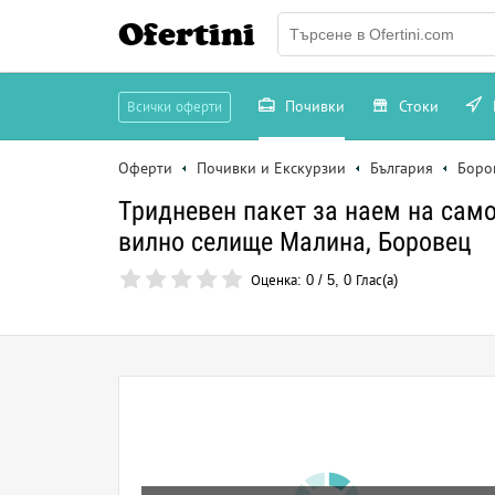
Ofertini
Почивки
Стоки
Всички оферти
Оферти
Почивки и Екскурзии
България
Боро
Тридневен пакет за наем на сам
вилно селище Малина, Боровец
Оценка:
0
/
5
,
0
Глас(а)