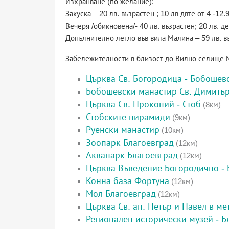
Изхранване (по желание):
Закуска – 20 лв. възрастен ; 10 лв двте от 4 -12.9
Вечеря /обикновена/- 40 лв. възрастен; 20 лв. де
Допълнително легло във вила Малина – 59 лв. въ
Забележителности в близост до Вилно селищ
Църква Св. Богородица - Бобошев
Бобошевски манастир Св. Димитъ
Църква Св. Прокопий - Стоб
(8км)
Стобските пирамиди
(9км)
Руенски манастир
(10км)
Зоопарк Благоевград
(12км)
Аквапарк Благоевград
(12км)
Църква Въведение Богородично - 
Конна база Фортуна
(12км)
Мол Благоевград
(12км)
Църква Св. ап. Петър и Павел в м
Регионален исторически музей - Б