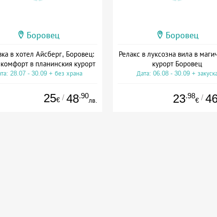
Боровец
Боровец
ка в хотел Айсберг, Боровец:
Релакс в луксозна вила в маги
 комфорт в планинския курорт
курорт Боровец
та: 28.07 - 30.09 + без храна
Дата: 06.08 - 30.09 + закуск
25
.90
.98
48
23
4
/
/
€
лв.
€