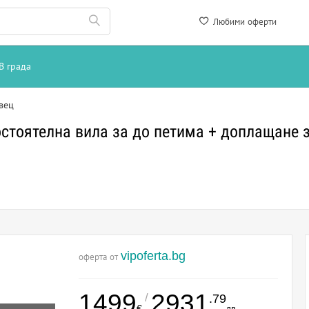
Любими оферти
В града
вец
остоятелна вила за до петима + доплащане 
vipoferta.bg
оферта от
1499
2931
/
.79
€
лв.