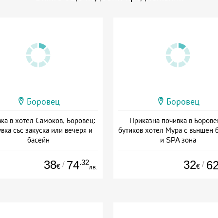
Боровец
Боровец
ка в хотел Самоков, Боровец:
Приказна почивка в Борове
вка със закуска или вечеря и
бутиков хотел Мура с външен 
басейн
и SPA зона
а: 29.05 - 30.09 + полупансион
Дата: 13.03 - 30.09 + закуск
38
.32
32
74
6
/
/
€
€
лв.