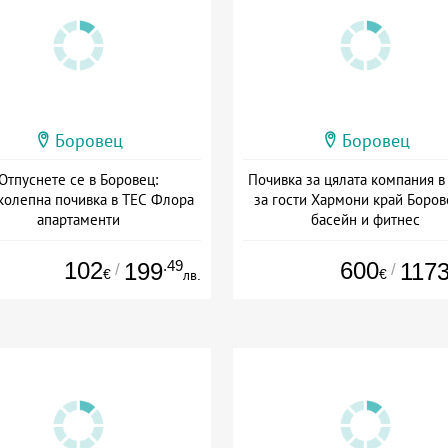
Боровец
Боровец
Отпуснете се в Боровец:
Почивка за цялата компания в
колепна почивка в ТЕС Флора
за гости Хармони край Боров
апартаменти
басейн и фитнес
та: 20.07 - 30.11 + без храна
+ без храна
102
.49
600
199
117
/
/
€
€
лв.