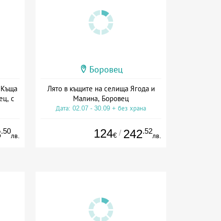
Боровец
 Къща
Лято в къщите на селища Ягода и
ец, с
Малина, Боровец
Дата: 02.07 - 30.09 + без храна
.50
124
.52
3
242
/
€
лв.
лв.