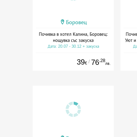
Боровец
Почивка в хотел Калина, Боровец:
Почив
нощувка със закуска
Уют и
Дата: 20.07 - 30.12 + закуска
Да
39
.28
76
/
€
лв.