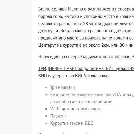
Вилно селище Малина е разположено непосредс
борова гора, на тихо и спокойно място в края н
Селището разполага с 28 уютни дървени двуетаж
до 6 души. Всяка къщичка разполага с две отд
предпочитано място за почивка на по-големи се
Центърът на курорта е на около 2км. или 30 мин
Новогодишна вечеря /задължително доплащане/– 1
ТРИДНЕВЕН ПАКЕТ за до петима: ВИП цена: 149
ВИП ваучерът е за ВИЛА и включва:
Три нощувки
Безплатно ползване на външна СПА зона /д
разнообразие от настолни игри
Wi-Fi интернет във вилите
Паркинг
Курортна такса и ДДС