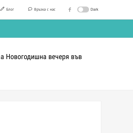
Блог
Връзка с нас
Dark
за Новогодишна вечеря във