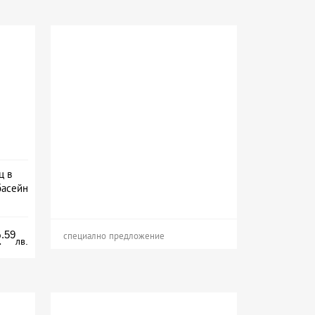
ц в
басейн
а
.59
2
специално предложение
лв.