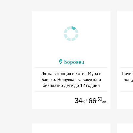
Боровец
Лятна ваканция в хотел Мура в
Почив
Банско: Нощувка със закуска и
нощу
безплатно дете до 12 години
Дата: 14.07 - 30.09 + закуска
Дат
34
.50
66
/
€
лв.