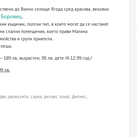
твено до Вилно селище Ягода сред красива, вековна
Боровец
а
.
ни къщички, полски тип, в които могат да се настанят
елни спални помещения, което прави Малина
мейства и групи приятели.
 пеша.
89 лв. възрастен; 95 лв. дете /4-12.99 год./
9 лв.
ве джакузита, сауна, релакс зона/, фитнес,