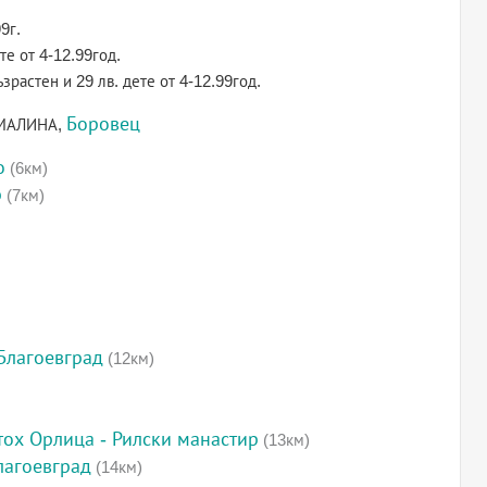
9г.
те от 4-12.99год.
зрастен и 29 лв. дете от 4-12.99год.
Боровец
е МАЛИНА,
о
(6км)
р
(7км)
Благоевград
(12км)
етох Орлица - Рилски манастир
(13км)
лагоевград
(14км)