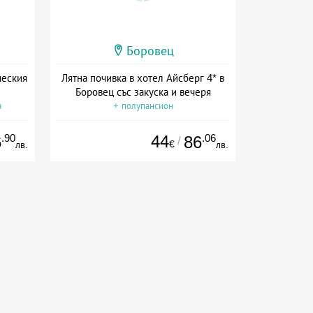
Боровец
ческия
Лятна почивка в хотел Айсберг 4* в
Боровец със закуска и вечеря
а
+ полупансион
.90
44
.06
6
86
/
€
лв.
лв.