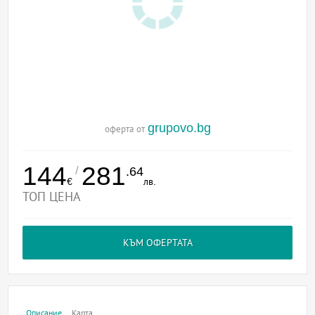
grupovo.bg
оферта от
144
281
/
.64
€
лв.
ТОП ЦЕНА
КЪМ ОФЕРТАТА
Описание
Карта