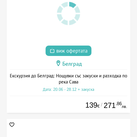
виж офертата
Белград
Екскурзия до Белград: Нощувки със закуски и разходка по
река Сава
Дата: 20.06 - 28.12 + закуска
139
.86
271
/
€
лв.