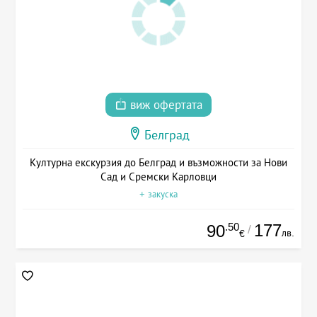
виж офертата
Белград
Културна екскурзия до Белград и възможности за Нови
Сад и Сремски Карловци
+ закуска
.50
177
90
/
лв.
€