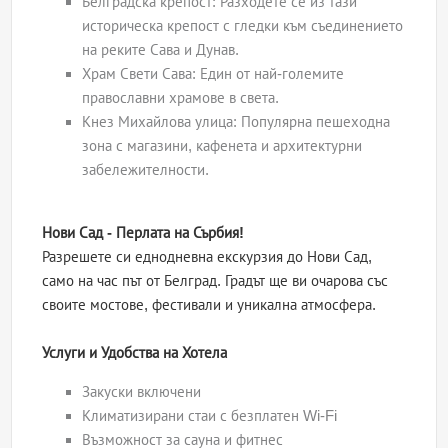
Белградска крепост: Разходете се из тази
историческа крепост с гледки към съединението
на реките Сава и Дунав.
Храм Свети Сава: Един от най-големите
православни храмове в света.
Кнез Михайлова улица: Популярна пешеходна
зона с магазини, кафенета и архитектурни
забележителности.
Нови Сад - Перлата на Сърбия!
Разрешете си еднодневна екскурзия до Нови Сад,
само на час път от Белград. Градът ще ви очарова със
своите мостове, фестивали и уникална атмосфера.
Услуги и Удобства на Хотела
Закуски включени
Климатизирани стаи с безплатен Wi-Fi
Възможност за сауна и фитнес