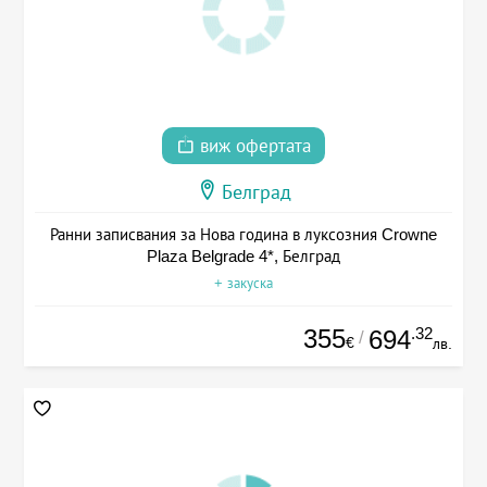
виж офертата
Белград
Ранни записвания за Нова година в луксозния Crowne
Plaza Belgrade 4*, Белград
+ закуска
355
.32
694
/
€
лв.