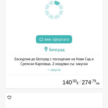
виж офертата
Белград
Екскурзия до Белград с посещение на Нови Сад и
Сремски Карловци, 2 нощувки със закуски
+ закуска
.50
.79
140
274
/
€
лв.