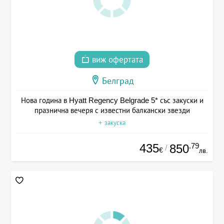
виж офертата
Белград
Нова година в Hyatt Regency Belgrade 5* със закуски и
празнична вечеря с известни балкански звезди
+ закуска
435
.79
850
/
€
лв.