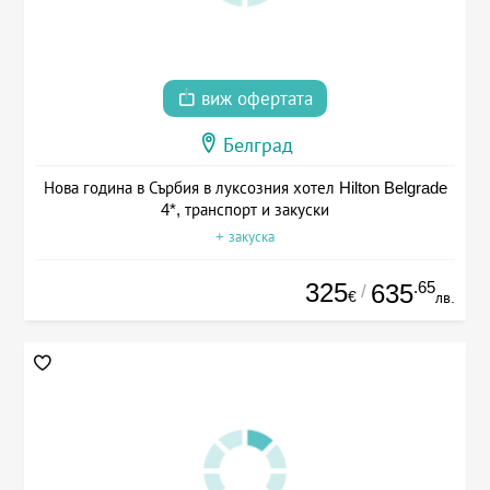
виж офертата
Белград
Нова година в Сърбия в луксозния хотел Hilton Belgrade
4*, транспорт и закуски
+ закуска
325
.65
635
/
€
лв.