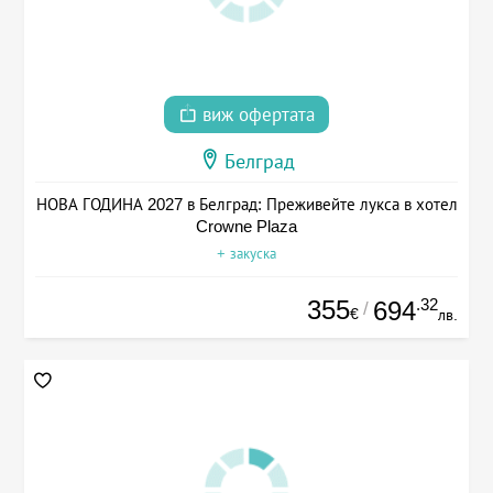
виж офертата
Белград
НОВА ГОДИНА 2027 в Белград: Преживейте лукса в хотел
Crowne Plaza
+ закуска
355
.32
694
/
€
лв.