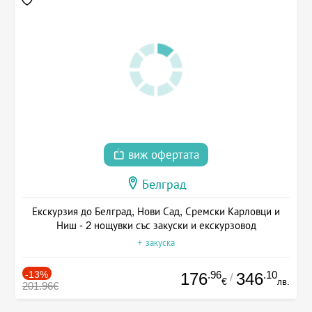
виж офертата
Белград
Екскурзия до Белград, Нови Сад, Сремски Карловци и
Ниш - 2 нощувки със закуски и екскурзовод
+ закуска
-13%
.96
.10
176
346
/
€
лв.
201.96€