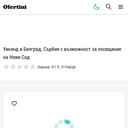
Почивки
Стоки
В града
Всички оферти
Ofertini
Уикенд в Белград, Сърбия с възможност за посещение
на Нови Сад
Оценка:
0
/
5
,
0
Глас(а)