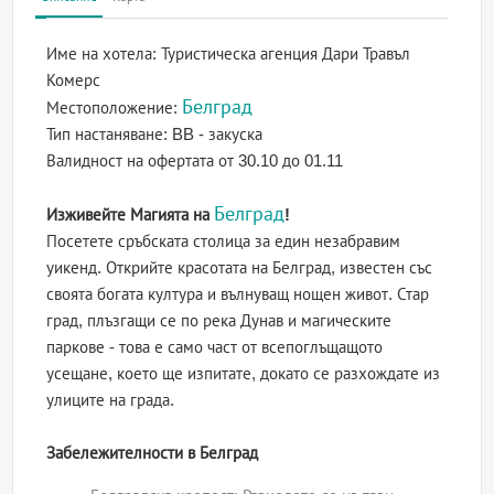
Име на хотела:
Туристическа агенция Дари Травъл
Комерс
Белград
Местоположение:
Тип настаняване:
BB - закуска
Валидност на офертата
от 30.10 до 01.11
Белград
Изживейте Магията на
!
Посетете сръбската столица за един незабравим
уикенд. Открийте красотата на Белград, известен със
своята богата култура и вълнуващ нощен живот. Стар
град, плъзгащи се по река Дунав и магическите
паркове - това е само част от всепоглъщащото
усещане, което ще изпитате, докато се разхождате из
улиците на града.
Забележителности в Белград