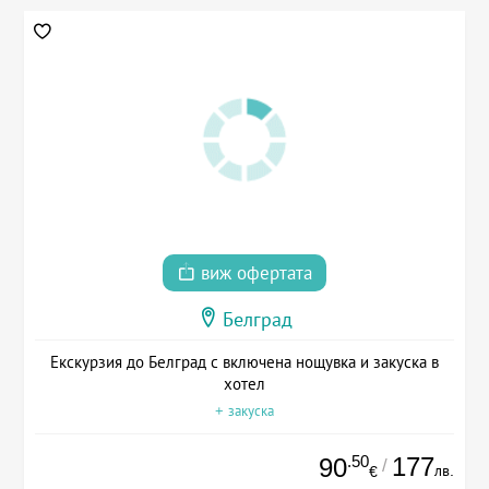
виж офертата
Белград
Екскурзия до Белград с включена нощувка и закуска в
хотел
+ закуска
.50
177
90
/
лв.
€