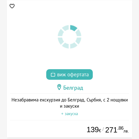
виж офертата
Белград
Незабравима екскурзия до Белград, Сърбия, с 2 нощувки
и закуски
+ закуска
139
.86
271
/
€
лв.