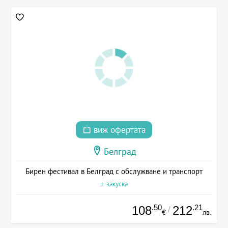
виж офертата
Белград
Бирен фестивал в Белград с обслужване и транспорт
+ закуска
.50
.21
108
212
/
€
лв.