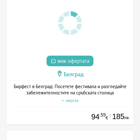
виж офертата
Белград
Бирфест в Белград: Посетете фестивала и разгледайте
забележителностите на сръбската столица
+ закуска
.59
185
94
/
лв.
€