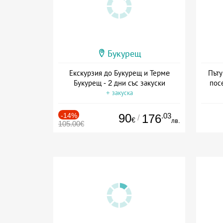
Букурещ
Екскурзия до Букурещ и Термe
Пъту
Букурещ - 2 дни със закуски
пос
+ закуска
-14%
90
.03
176
/
€
лв.
105.00€