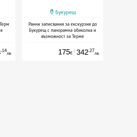
Букурещ
 Терм
Ранни записвания за екскурзия до
ия
Букурещ с панорамна обиколка и
възможност за Терме
Дата: 04.09 - 06.12 + закуска
.14
175
.27
8
342
/
€
лв.
лв.