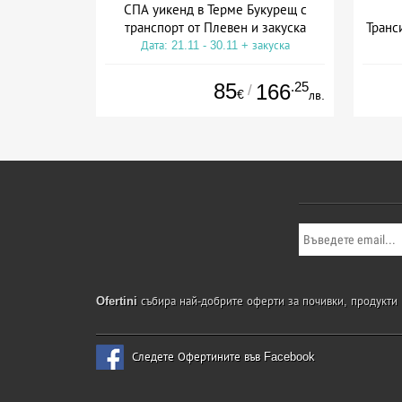
СПА уикенд в Терме Букурещ с
транспорт от Плевен и закуска
Транс
Дата: 21.11 - 30.11 + закуска
85
.25
166
/
€
лв.
Ofertini
събира най-добрите оферти за почивки, продукти и
Следете Офертините във Facebook