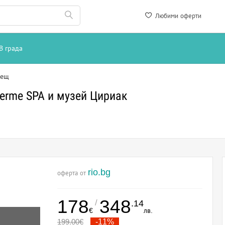
Любими оферти
В града
рещ
herme SPA и музей Цириак
rio.bg
оферта от
178
348
/
.14
€
лв.
199.00
€
-11%