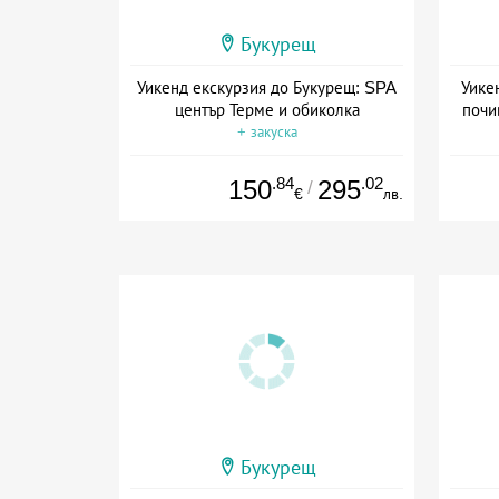
Букурещ
Уикенд екскурзия до Букурещ: SPA
Уике
център Терме и обиколка
почи
+ закуска
.84
.02
150
295
/
€
лв.
Букурещ