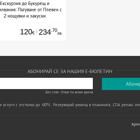
Екскурзия до Букурещ и
илвания: Пътуване от Плевен с
2 нощувки и закуски
Дата: 05.09 - 19.10 + закуска
120
.70
234
/
€
лв.
АБОНИРАЙ СЕ ЗА НАШИЯ Е-БЮЛЕТИН
Без спам. Отказ по всяко време.
 услуги с отстъпки до -60%. Резервирай уикенд в планината, СПА релакс ил
Арх