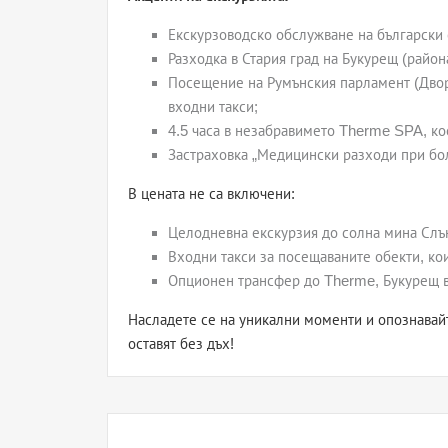
Екскурзоводско обслужване на български 
Разходка в Стария град на Букурещ (район
Посещение на Румънския парламент (Двор
входни такси;
4.5 часа в незабравимето Therme SPA, к
Застраховка „Медицински разходи при бол
В цената не са включени:
Целодневна екскурзия до солна мина Слъни
Входни такси за посещаваните обекти, кои
Опционен трансфер до Therme, Букурещ в
Насладете се на уникални моменти и опознавай
оставят без дъх!