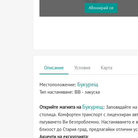
Абонирай се
Описание
Условия
Карта
Букурещ
Местоположение:
Тип настаняване:
BB - закуска
Букурещ
Открийте магията на
:
Заповядайте на 
столица. Комфортен транспорт с лицензиран авт
пътуването Ви безпроблемно. Настаняването е 
близост до Стария град, предлагайки отлични ус
Акценти на екскурзията: