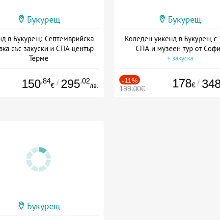
Букурещ
Букурещ
нд в Букурещ: Септемврийска
Коледен уикенд в Букурещ с
вка със закуски и СПА център
СПА и музеен тур от Соф
Терме
+ закуска
Дата: 05.09 - 21.09 + закуска
.84
.02
-11%
178
150
295
34
/
/
€
€
лв.
199.00€
Букурещ