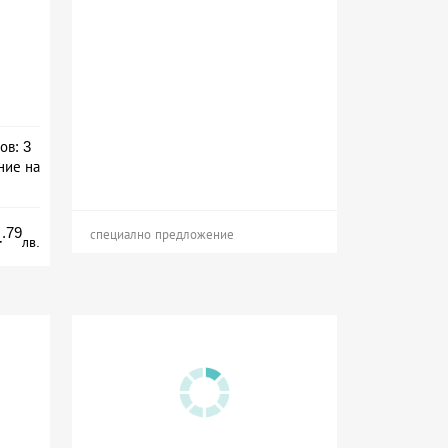
ов: 3
ние на
а
.79
4
специално предложение
лв.