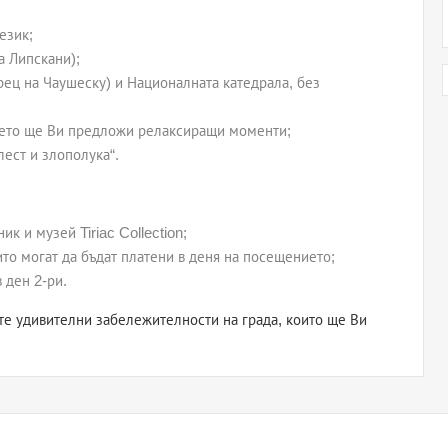
език;
а Липскани);
ец на Чаушеску) и Националната катедрала, без
оето ще Ви предложи релаксиращи моменти;
ест и злополука“.
к и музей Tiriac Collection;
то могат да бъдат платени в деня на посещението;
 ден 2-ри.
те удивителни забележителности на града, които ще Ви