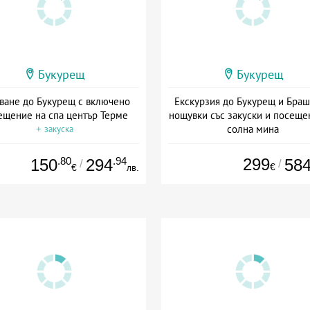
Букурещ
Букурещ
ване до Букурещ с включено
Екскурзия до Букурещ и Браш
ещение на спа център Терме
нощувки със закуски и посеще
солна мина
+ закуска
Дата: 18.09 - 21.09 + закуск
.80
.94
299
150
294
58
/
/
€
€
лв.