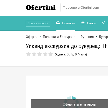
Ofertini
Почивки
Стоки
Всички оферти
Оферти
Почивки и Екскурзии
Румъния
Буку
Уикенд екскурзия до Букурещ: T
Оценка:
0
/
5
,
0
Глас(а)
Офертата е изтекла