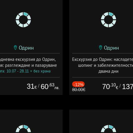
Одрин
Одрин
дневна екскурзия до Одрин,
Екскурзия до Одрин: насладете
ия: разглеждане и пазаруване
шопинг и забележителности
двама дни
та: 10.07 - 28.11 + без храна
+ закуска
31
.63
-12%
.10
60
70
13
/
/
€
лв.
€
80.00€