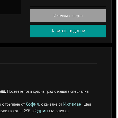
Изтекла оферта
ВИЖТЕ ПОДОБНИ
енд.
Посетете този красив град с нашата специална
София
Ихтиман
и с тръгване от
, с качване от
, Шел
Одрин
увка в хотел 2/3* в
със закуска.