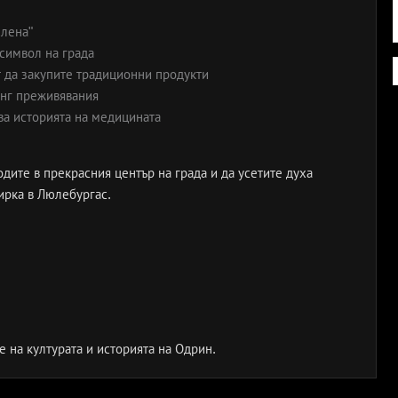
Елена"
символ на града
 да закупите традиционни продукти
инг преживявания
ва историята на медицината
дите в прекрасния център на града и да усетите духа
ирка в Люлебургас.
 на културата и историята на Одрин.