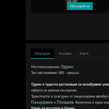
Абонирай се
Описание
Условия
Карта
Одрин
Местоположение:
Тип настаняване:
BB - закуска
Одрин е чудесна дестинация за незабравим уик
оферта за уикенд екскурзия.
Транспортът е осигурен от лицензирани автобус
Пазарджик
Пловдив
и
. Включена е една нощ
Какво да посетите в Одрин: