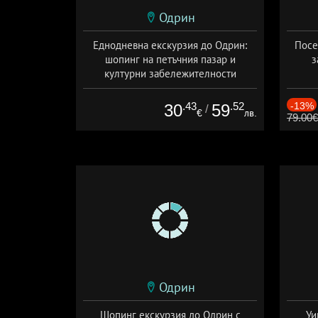
Одрин
Еднодневна екскурзия до Одрин:
Посе
шопинг на петъчния пазар и
з
културни забележителности
+ без храна
.43
.52
-13%
30
59
/
€
лв.
79.00€
Одрин
Шопинг екскурзия до Одрин с
Уи