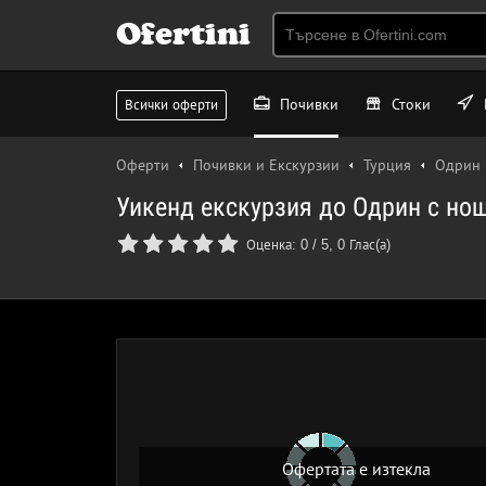
Ofertini
Почивки
Стоки
Всички оферти
Оферти
Почивки и Екскурзии
Турция
Одрин
Уикенд екскурзия до Одрин с нощ
Оценка:
0
/
5
,
0
Глас(а)
Офертата е изтекла