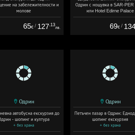
ение на забележителности и
Одрин с нощувка в SAR-PER 
молове
или Hotel Edirne Palace
+ закуска
+ закуска
65
.13
69
127
13
/
/
€
€
лв.
Одрин
Одрин
невна автобусна екскурзия до
Петъчен пазар в Одрин: Едно
Одрин - шопинг и култура
шопинг екскурзия
+ без храна
+ без храна