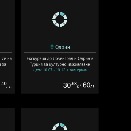
Одрин
 се на
Екскурзия до Лозенград и Одрин в
 за
Турция за културно изживяване
Дата: 10.07 - 19.12 + без храна
.10
.68
60
7
30
/
лв.
лв.
€