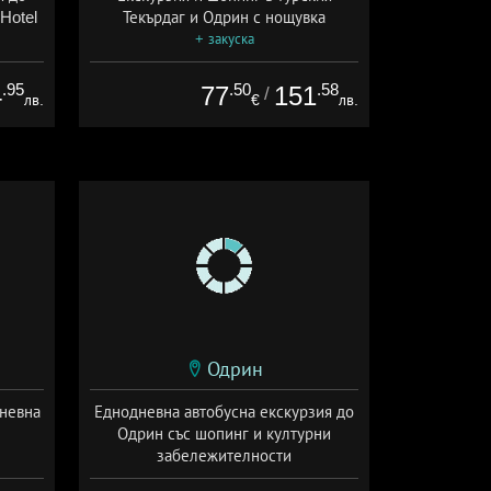
Hotel
Текърдаг и Одрин с нощувка
+ закуска
.95
.50
.58
4
77
151
/
лв.
€
лв.
Одрин
дневна
Еднодневна автобусна екскурзия до
Одрин със шопинг и културни
забележителности
+ без храна