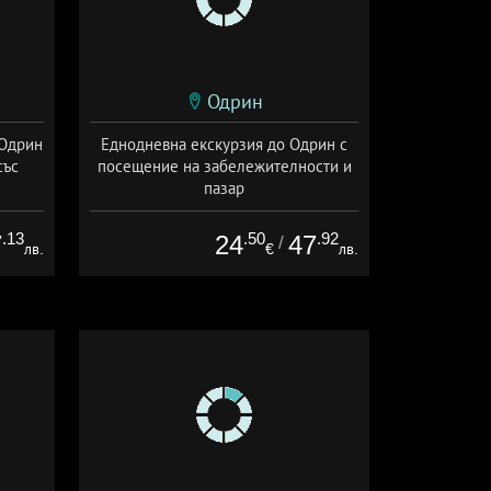
Одрин
 Одрин
Еднодневна екскурзия до Одрин с
със
посещение на забележителности и
пазар
+ без храна
.13
.50
.92
7
24
47
/
лв.
€
лв.