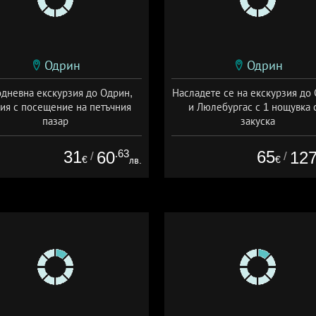
Одрин
Одрин
дневна екскурзия до Одрин,
Насладете се на екскурзия до
ия с посещение на петъчния
и Люлебургас с 1 нощувка 
пазар
закуска
та: 09.07 - 18.12 + без храна
+ закуска
31
.63
65
60
12
/
/
€
€
лв.