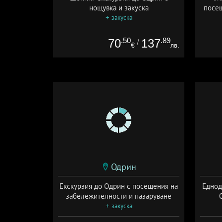
нощувка и закуска
посещ
+ закуска
.50
.89
70
137
/
€
лв.
Одрин
Екскурзия до Одрин с посещения на
Еднод
забележителности и пазаруване
+ закуска