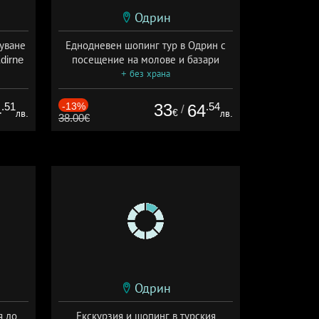
Одрин
уване
Еднодневен шопинг тур в Одрин с
dirne
посещение на молове и базари
+ без храна
.51
-13%
33
.54
4
64
/
€
лв.
лв.
38.00€
Одрин
я до
Екскурзия и шопинг в турския