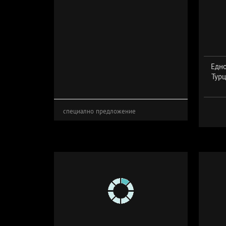
Едно
Турц
Да
специално предложение