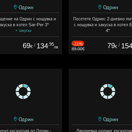
Одрин
Одрин
щение на Одрин с нощувка и
Посетете Одрин: 2-дневно път
акуска в хотел Sar-Per 3*
с нощувка и закуска в хотел E
4*
+ закуска
+ закуска
69
.95
-11%
79
134
15
/
/
€
€
лв.
89.00€
Одрин
Одрин
кенд екскурзия до Одрин -
Двудневна шопинг екскурзи