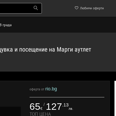
Любими оферти
В града
увка и посещение на Марги аутлет
rio.bg
оферта от
65
127
/
.13
€
лв.
ТОП ЦЕНА