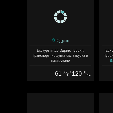
Одрин
Екскурзия до Одрин, Турция:
Едно
Транспорт, нощувка със закуска и
Турц
пазаруване
Да
Дата: 10.07 - 19.12 + закуска
.36
.01
61
120
/
€
лв.