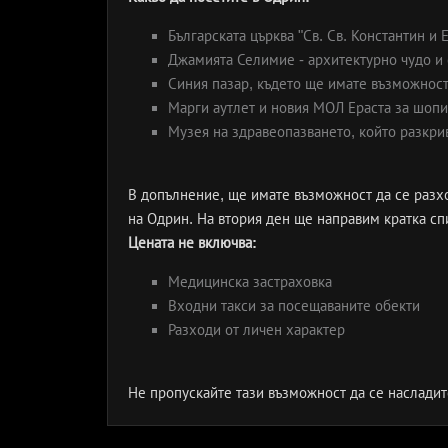
Българската църква "Св. Св. Константин и 
Джамията Селимие - архитектурно чудо и 
Синия пазар, където ще имате възможност
Марги аутлет и новия МОЛ Ераста за шоп
Музея на здравеопазването, който разкри
В допълнение, ще имате възможност да се разхо
на Одрин. На втория ден ще направим кратка сп
Цената не включва:
Медицинска застраховка
Входни такси за посещаваните обекти
Разходи от личен характер
Не пропускайте тази възможност да се насладите