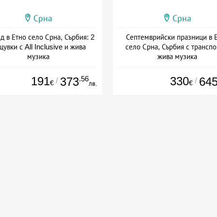
Срна
Срна
д в Етно село Срна, Сърбия: 2
Септемврийски празници в 
увки с All Inclusive и жива
село Срна, Сърбия с транспо
музика
жива музика
+ all inclusive
Дата: 05.09 - 07.09 + all inclus
191
.56
330
373
64
/
/
€
€
лв.