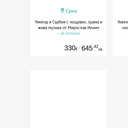
Срна
Уикенд в Сърбия с нощувки, храна и
Уикен
жива музика от Мирослав Илиич
нощ
+ all inclusive
330
.42
645
/
€
лв.