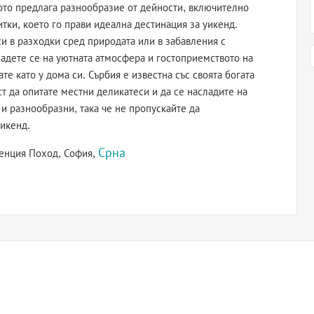
лото предлага разнообразие от дейности, включително
тки, което го прави идеална дестинация за уикенд.
и в разходки сред природата или в забавления с
ладете се на уютната атмосфера и гостоприемството на
те като у дома си. Сърбия е известна със своята богата
т да опитате местни деликатеси и да се насладите на
и разнообразни, така че не пропускайте да
уикенд.
Срна
генция Поход, София,