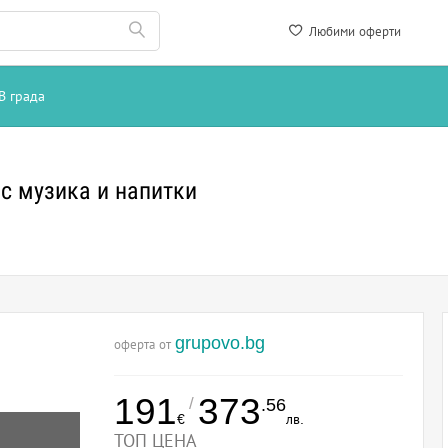
Любими оферти
В града
 с музика и напитки
grupovo.bg
оферта от
191
373
/
.56
€
лв.
ТОП ЦЕНА