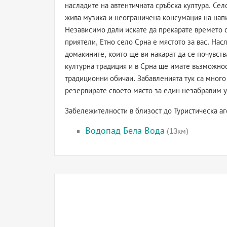
насладите на автентичната сръбска култура. Се
жива музика и неограничена консумация на напи
Независимо дали искате да прекарате времето с
приятели, Етно село Срна е мястото за вас. Нас
домакините, които ще ви накарат да се почувства
културна традиция и в Срна ще имате възможнос
традиционни обичаи. Забавленията тук са много 
резервирате своето място за един незабравим 
Забележителности в близост до Туристическа а
Водопад Бела Вода
(13км)