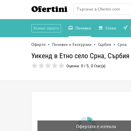
Ofertini
Почивки
Стоки
Всички оферти
Оферти
Почивки и Екскурзии
Сърбия
Срна
Уикенд в Етно село Срна, Сърбия
Оценка:
0
/
5
,
0
Глас(а)
Офертата е изтекла