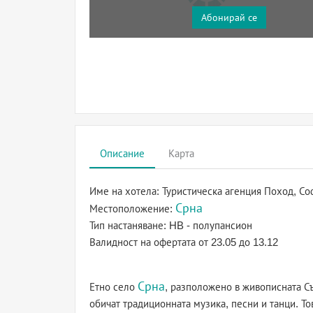
Абонирай се
Описание
Карта
Име на хотела:
Туристическа агенция Поход, Со
Срна
Местоположение:
Тип настаняване:
HB - полупансион
Валидност на офертата
от 23.05 до 13.12
Срна
Етно село
, разположено в живописната Съ
обичат традиционната музика, песни и танци. То