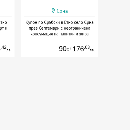
Срна
Етно
Купон по Сръбски в Етно село Срна
рт и
през Септември с неограничена
консумация на напитки и жива
музика
ive
+ полупансион
.42
90
.03
5
176
/
€
лв.
лв.