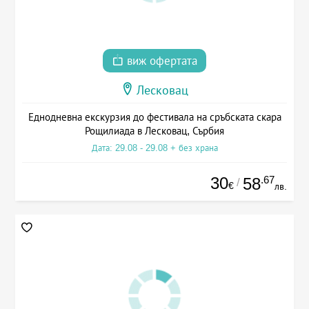
виж офертата
Лесковац
Еднодневна екскурзия до фестивала на сръбската скара
Рощилиада в Лесковац, Сърбия
Дата: 29.08 - 29.08 + без храна
30
.67
58
/
€
лв.