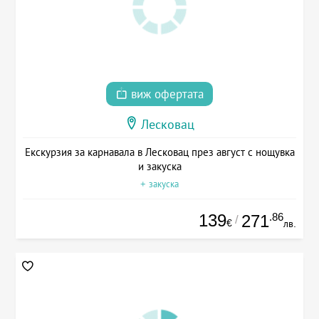
виж офертата
Лесковац
Екскурзия за карнавала в Лесковац през август с нощувка
и закуска
+ закуска
139
.86
271
/
€
лв.