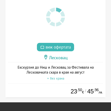
виж офертата
Лесковац
Екскурзия до Ниш и Лесковац за Фестивала на
Лесковачката скара в края на август
+ без храна
.50
.96
23
45
/
€
лв.