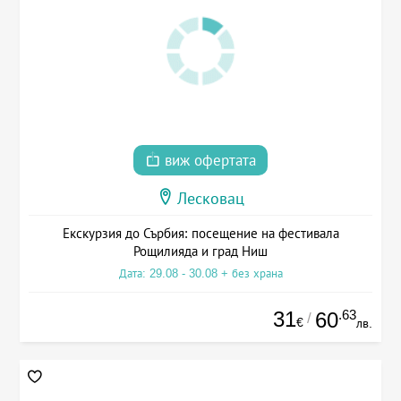
виж офертата
Лесковац
Екскурзия до Сърбия: посещение на фестивала
Рощилияда и град Ниш
Дата: 29.08 - 30.08 + без храна
31
.63
60
/
€
лв.