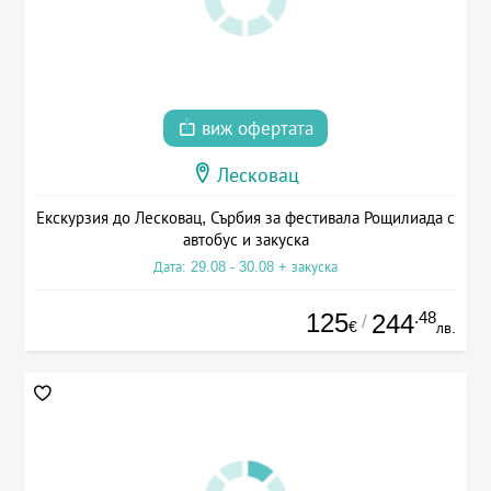
виж офертата
Лесковац
Екскурзия до Лесковац, Сърбия за фестивала Рощилиада с
автобус и закуска
Дата: 29.08 - 30.08 + закуска
125
.48
244
/
€
лв.