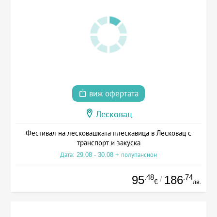
виж офертата
Лесковац
Фестивал на лесковашката плескавица в Лесковац с
транспорт и закуска
Дата: 29.08 - 30.08 + полупансион
.48
.74
95
186
/
€
лв.