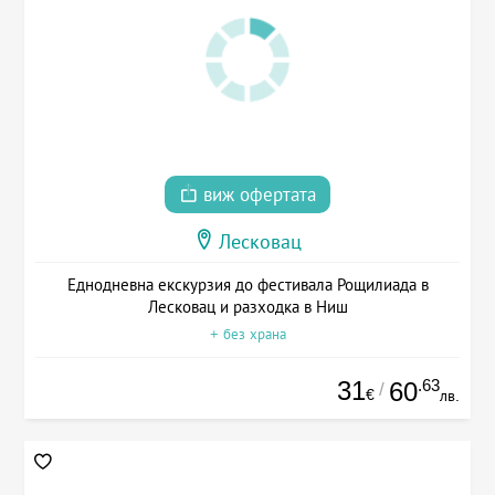
виж офертата
Лесковац
Еднодневна екскурзия до фестивала Рощилиада в
Лесковац и разходка в Ниш
+ без храна
31
.63
60
/
€
лв.