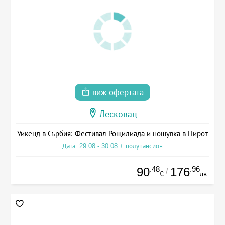
виж офертата
Лесковац
Уикенд в Сърбия: Фестивал Рощилиада и нощувка в Пирот
Дата: 29.08 - 30.08 + полупансион
.48
.96
90
176
/
€
лв.