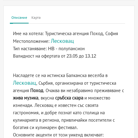
Описание
Карта
Име на хотела:
Туристическа агенция Поход, София
Лесковац
Местоположение:
Тип настаняване:
HB - полупансион
Валидност на офертата
от 23.05 до 13.12
Насладете се на истинска Балканска веселба в
Лесковац
, Сърбия, организирана от туристическа
агенция
Поход
. Очаква ви незабравимо преживяване с
жива музика
, вкусна
сръбска скара
и множество
изненади. Лесковац е известен със своята
гастрономия, и добре познат като столица на
кулинарията в региона, привличайки посетители с
богатия си кулинарен фестивал.
Основните акценти от този уикенд включват: