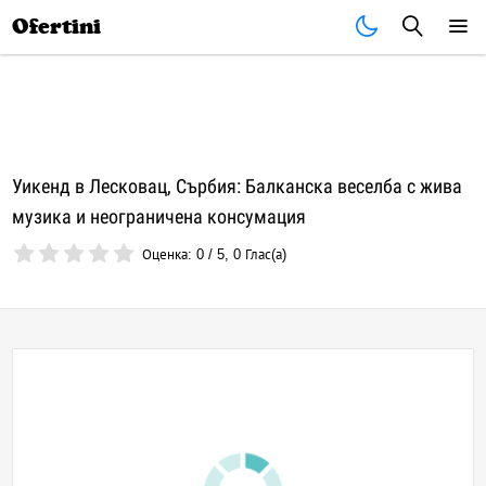
Почивки
Стоки
В града
Всички оферти
Ofertini
Уикенд в Лесковац, Сърбия: Балканска веселба с жива
музика и неограничена консумация
Оценка:
0
/
5
,
0
Глас(а)