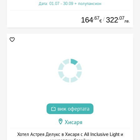
Дата: 01.07 - 30.09 + полупансион
.67
.07
164
322
/
€
лв.
виж офертата
Хисаря
Хотел Астрея Делукс в Хисаря с All Inclusive Light и