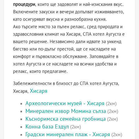
процедури
, които ще задоволят и най-изискания вкус.
Включените закуски и вечери допълват изживяването,
като осигуряват вкусна и разнообразна кухня.
Ако търсите място за пълен релакс, сред природата и
здравословния климат на Хисаря, СПА хотел Аугуста е
вашето решение. Независимо дали идвате за уикенд
бягство или по-дълъг престой, ще се насладите на
комфорт и първокласно обслужване. Заповядайте в
хотел Аугуста и се насладете на всички удобства и
релакс, които предлагаме.
Забележителности в близост до СПА хотел Аугуста,
Хисаря
Хисаря,
Археологически музей - Хисаря
(2км)
Минерален извор Момина сълза
(2км)
Късноримска семейна гробница
(2км)
Конна база Ездул
(2км)
Градски минерален плаж - Хисаря
(2км)