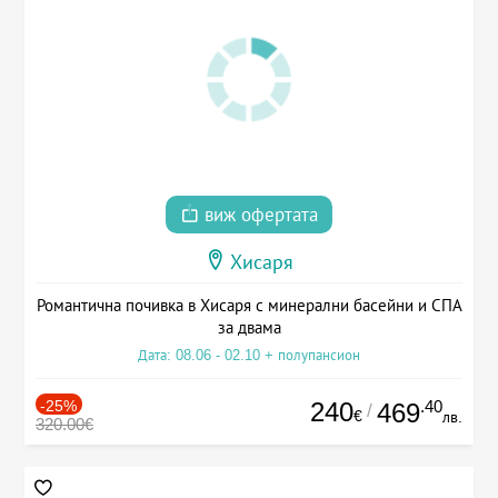
виж офертата
Хисаря
Романтична почивка в Хисаря с минерални басейни и СПА
за двама
Дата: 08.06 - 02.10 + полупансион
-25%
240
.40
469
/
€
лв.
320.00€