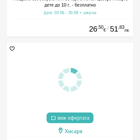
дете до 10 г. - безплатно
Дата: 03.06 - 30.09 + закуска
.50
.83
26
51
/
€
лв.
виж офертата
Хисаря