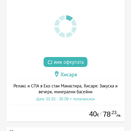
виж офертата
Хисаря
Релакс и СПА в Еко стаи Манастира, Хисаря: Закуска и
вечеря, минерални басейни
Дата: 01.02 - 30.09 + полупансион
40
.23
78
/
€
лв.