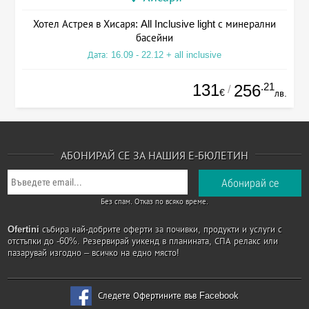
Хотел Астрея в Хисаря: All Inclusive light с минерални
басейни
Дата: 16.09 - 22.12 + all inclusive
131
.21
256
/
€
лв.
АБОНИРАЙ СЕ ЗА НАШИЯ Е-БЮЛЕТИН
Без спам. Отказ по всяко време.
Ofertini
събира най-добрите оферти за почивки, продукти и услуги с
отстъпки до -60%. Резервирай уикенд в планината, СПА релакс или
пазарувай изгодно – всичко на едно място!
Следете Офертините във Facebook