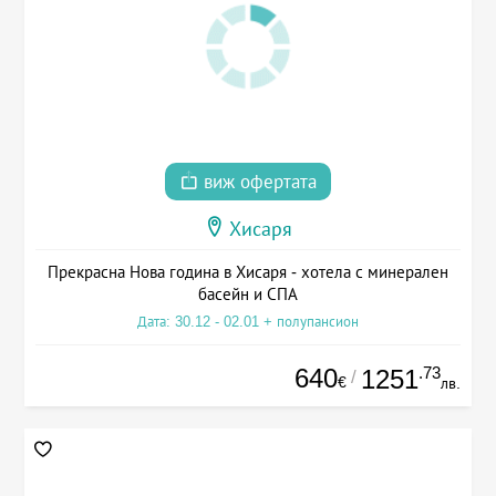
виж офертата
Хисаря
Прекрасна Нова година в Хисаря - хотела с минерален
басейн и СПА
Дата: 30.12 - 02.01 + полупансион
640
.73
1251
/
€
лв.