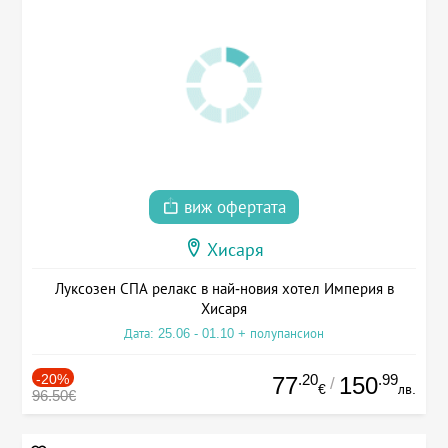
виж офертата
Хисаря
Луксозен СПА релакс в най-новия хотел Империя в
Хисаря
Дата: 25.06 - 01.10 + полупансион
-20%
.20
.99
77
150
/
€
лв.
96.50€