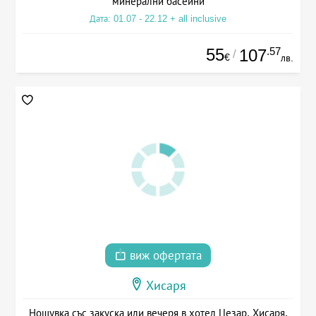
минерални басейни
Дата: 01.07 - 22.12 + all inclusive
55
.57
107
/
€
лв.
виж офертата
Хисаря
Нощувка със закуска или вечеря в хотел Цезар, Хисаря,