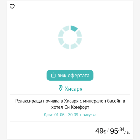
виж офертата
Хисаря
Релаксираща почивка в Хисаря с минерален басейн в
хотел Си Комфорт
Дата: 01.06 - 30.09 + закуска
49
.84
95
/
€
лв.