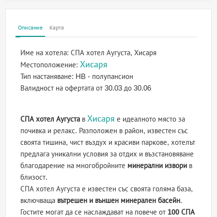
Описание
Карта
Име на хотела:
СПА хотел Аугуста, Хисаря
Хисаря
Местоположение:
Тип настаняване:
HB - полупансион
Валидност на офертата
от 30.03 до 30.06
Хисаря
СПА хотел Аугуста
в
е идеалното място за
почивка и релакс. Разположен в район, известен със
своята тишина, чист въздух и красиви паркове, хотелът
предлага уникални условия за отдих и възстановяване
благодарение на многобройните
минерални извори
в
близост.
СПА хотел Аугуста е известен със своята голяма база,
включваща
вътрешен и външен минерален басейн
.
Гостите могат да се наслаждават на повече от
100 СПА