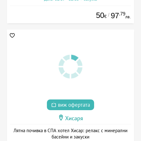
50
.79
97
/
€
лв.
виж офертата
Хисаря
Лятна почивка в СПА хотел Хисар: релакс с минерални
басейни и закуски