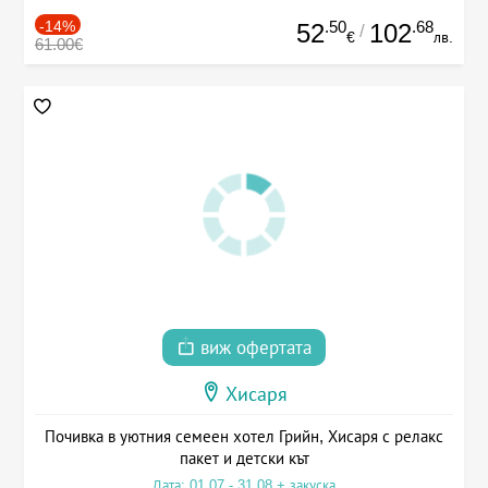
-14%
.50
.68
52
102
/
€
лв.
61.00€
виж офертата
Хисаря
Почивка в уютния семеен хотел Грийн, Хисаря с релакс
пакет и детски кът
Дата: 01.07 - 31.08 + закуска