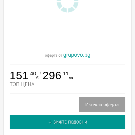
grupovo.bg
оферта от
151
296
/
.40
.11
€
лв.
ТОП ЦЕНА
Изтекла оферта
ВИЖТЕ ПОДОБНИ