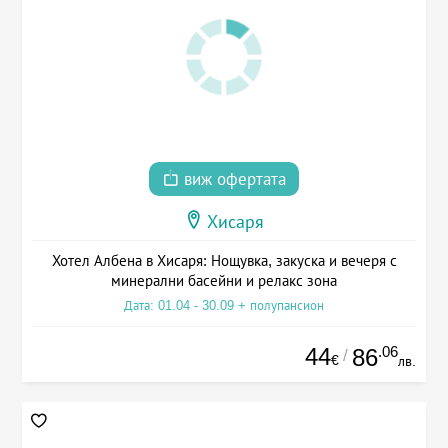
виж офертата
Хисаря
Хотел Албена в Хисаря: Нощувка, закуска и вечеря с
минерални басейни и релакс зона
Дата: 01.04 - 30.09 + полупансион
44
.06
86
/
€
лв.