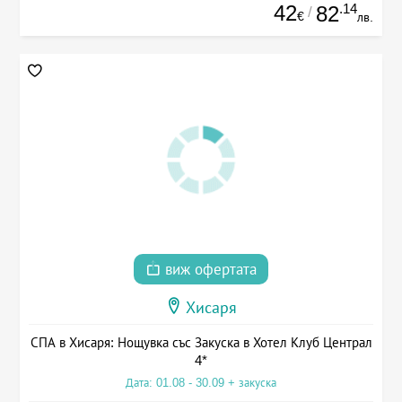
42
.14
82
/
€
лв.
виж офертата
Хисаря
СПА в Хисаря: Нощувка със Закуска в Хотел Клуб Централ
4*
Дата: 01.08 - 30.09 + закуска