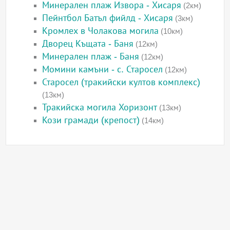
Минерален плаж Извора - Хисаря
(2км)
Пейнтбол Батъл фийлд - Хисаря
(3км)
Кромлех в Чолакова могила
(10км)
Дворец Къщата - Баня
(12км)
Минерален плаж - Баня
(12км)
Момини камъни - с. Старосел
(12км)
Старосел (тракийски култов комплекс)
(13км)
Тракийска могила Хоризонт
(13км)
Кози грамади (крепост)
(14км)