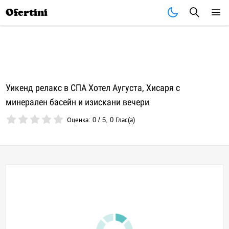
Почивки
Стоки
В града
Всички оферти
Ofertini
Уикенд релакс в СПА Хотел Аугуста, Хисаря с
минерален басейн и изискани вечери
Оценка:
0
/
5
,
0
Глас(а)