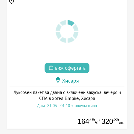
виж офертата
Хисаря
Луксозен пакет за двама с включени закуска, вечеря и
СПА в хотел Empire, Хисаря
Дата: 31.05 - 01.10 + полупансион
.05
.85
164
320
/
€
лв.