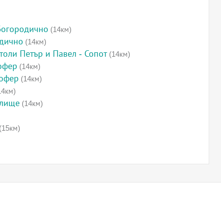
Богородично
(14км)
одично
(14км)
толи Петър и Павел - Сопот
(14км)
офер
(14км)
лофер
(14км)
14км)
илище
(14км)
(15км)