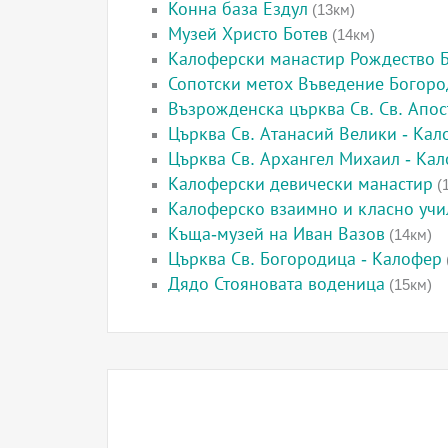
Конна база Ездул
(13км)
Музей Христо Ботев
(14км)
Калоферски манастир Рождество 
Сопотски метох Въведение Богор
Възрожденска църква Св. Св. Апос
Църква Св. Атанасий Велики - Кал
Църква Св. Архангел Михаил - Ка
Калоферски девически манастир
(
Калоферско взаимно и класно уч
Къща-музей на Иван Вазов
(14км)
Църква Св. Богородица - Калофер
Дядо Стояновата воденица
(15км)