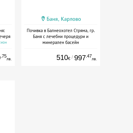
Баня, Карлово
ня:
Почивка в Балнеохотел Стряма, гр.
вечеря
Баня с лечебни процедури и
минерален басейн
сион
Дата: 14.04 - 22.12 + пълен пансион
.75
510
.47
9
997
/
€
лв.
лв.