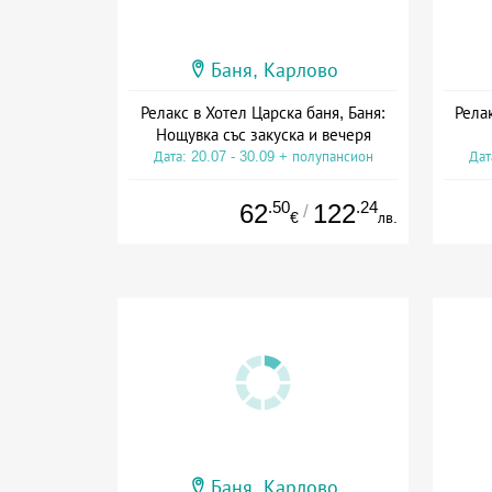
Баня, Карлово
Релакс в Хотел Царска баня, Баня:
Рела
Нощувка със закуска и вечеря
Дата: 20.07 - 30.09 + полупансион
Дат
.50
.24
62
122
/
€
лв.
Баня, Карлово