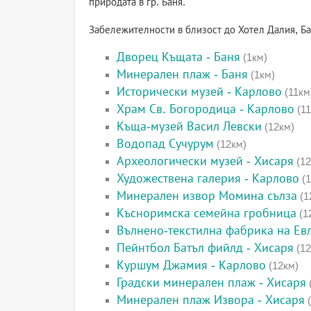
природата в гр. Баня.
Забележителности в близост до Хотел Далия, Б
Дворец Къщата - Баня
(1км)
Минерален плаж - Баня
(1км)
Исторически музей - Карлово
(11км
Храм Св. Богородица - Карлово
(11
Къща-музей Васил Левски
(12км)
Водопад Сучурум
(12км)
Археологически музей - Хисаря
(12
Художествена галерия - Карлово
(1
Минерален извор Момина сълза
(1
Късноримска семейна гробница
(1
Вълнено-текстилна фабрика на Евл
Пейнтбол Батъл фийлд - Хисаря
(12
Куршум Джамия - Карлово
(12км)
Градски минерален плаж - Хисаря
Минерален плаж Извора - Хисаря
(