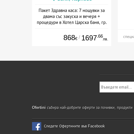
Пакет Здравна каса: 7 нощувки за
двама със закуска и вечеря +
процедури в Хотел Царска баня, гр.
Баня
Дата: 02.06 - 30.09 + полупансион
868
.66
1697
/
специ
€
лв.
Ofertini
събира най-добрите оферти за почивки, продукти и
Следете Офертините във Facebook