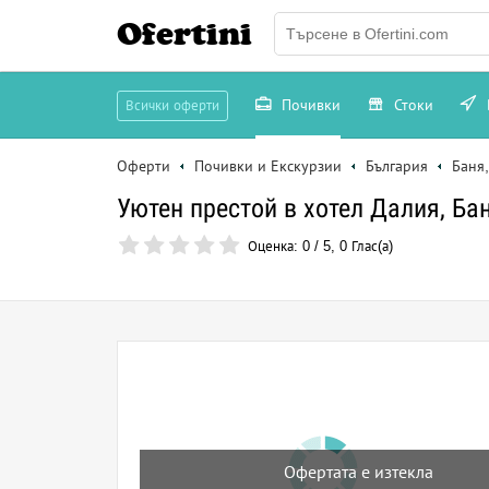
Ofertini
Почивки
Стоки
Всички оферти
Оферти
Почивки и Екскурзии
България
Баня
Уютен престой в хотел Далия, Бан
Оценка:
0
/
5
,
0
Глас(а)
Офертата е изтекла