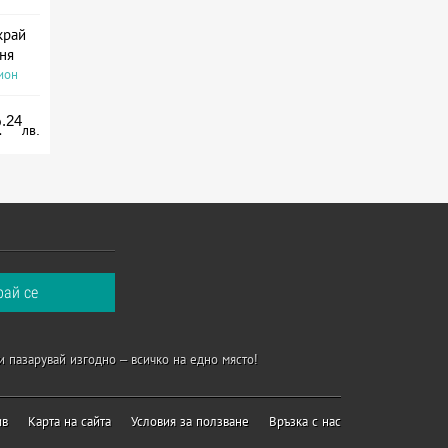
край
ня
ион
.24
2
лв.
и пазарувай изгодно – всичко на едно място!
ив
Карта на сайта
Условия за ползване
Връзка с нас