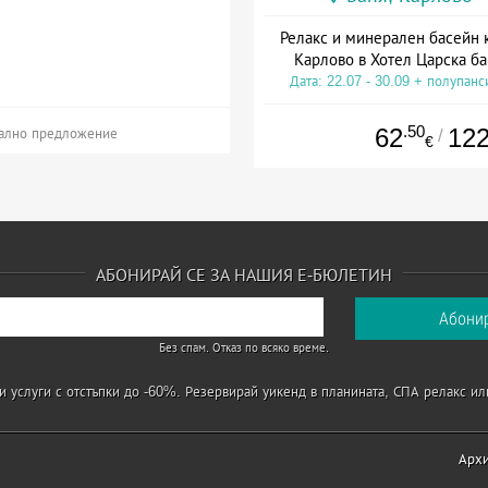
Релакс и минерален басейн 
Карлово в Хотел Царска ба
Дата: 22.07 - 30.09 + полупанс
.50
62
12
/
ално предложение
€
АБОНИРАЙ СЕ ЗА НАШИЯ Е-БЮЛЕТИН
Без спам. Отказ по всяко време.
 услуги с отстъпки до -60%. Резервирай уикенд в планината, СПА релакс ил
Арх