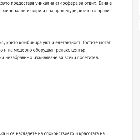
оято предоставя уникална атмосфера за отдих. Баня е
те минерални извори и спа процедури, което го прави
л, който комбинира уют и елегантност. Гостите могат
то и на модерно оборудван релакс център.
ки незабравимо изживяване за всеки посетител.
ка и се насладете на спокойствието и красотата на