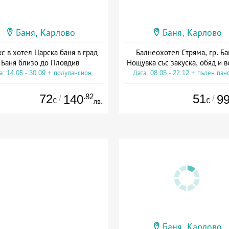
Баня, Карлово
Баня, Карлово
кс в хотел Царска баня в град
Балнеохотел Стряма, гр. Ба
Баня близо до Пловдив
Нощувка със закуска, обяд и 
а: 14.05 - 30.09 + полупансион
Дата: 08.05 - 22.12 + пълен пан
72
.82
51
140
9
/
/
€
€
лв.
Баня, Карлово