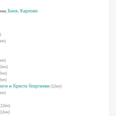
Баня, Карлово
анкя,
)
км)
км)
2км)
2км)
2км)
оги и Христо Георгиеви
(12км)
км)
(12км)
12км)