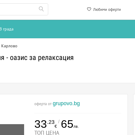
Любими оферти
В града
, Карлово
я - оазис за релаксация
grupovo.bg
оферта от
33
65
/
.23
€
лв.
ТОП ЦЕНА