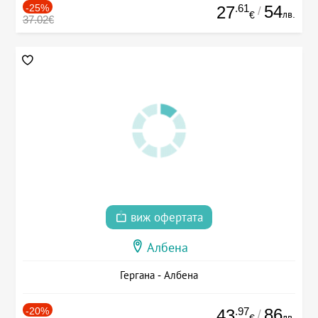
-25%
.61
54
27
/
лв.
€
37.02€
виж офертата
Албена
Гергана - Албена
-20%
.97
86
43
/
лв.