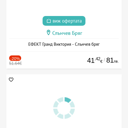
виж офертата
Слънчев Бряг
ЕФЕКТ Гранд Виктория - Слънчев бряг
-20%
.42
81
41
/
лв.
€
51.64€