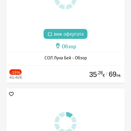
виж офертата
Обзор
СОЛ Луна Бей - Обзор
-15%
.28
69
35
/
лв.
€
41.42€