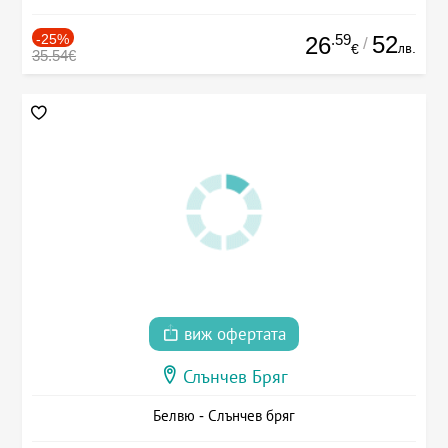
-25%
.59
52
26
/
лв.
€
35.54€
виж офертата
Слънчев Бряг
Белвю - Слънчев бряг