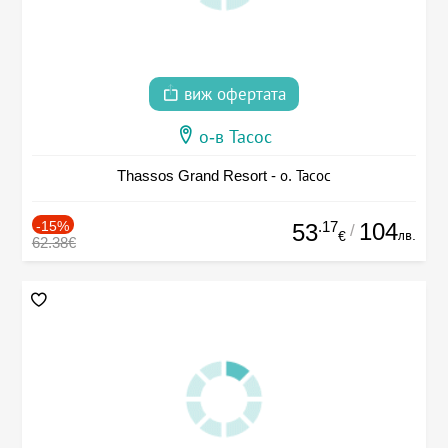
виж офертата
о-в Тасос
Thassos Grand Resort - о. Тасос
-15%
.17
104
53
/
лв.
€
62.38€