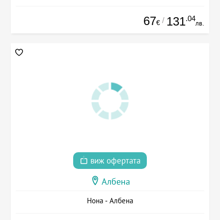
67
.04
131
/
€
лв.
виж офертата
Албена
Нона - Албена