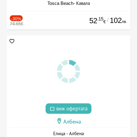
Tosca Beach- Кавала
-30%
.15
102
52
/
лв.
€
74.65€
виж офертата
Албена
Елица - Албена