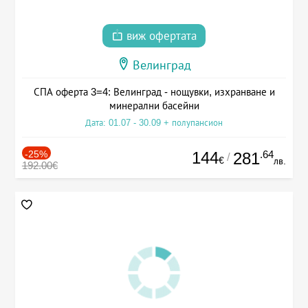
виж офертата
Велинград
СПА оферта 3=4: Велинград - нощувки, изхранване и
минерални басейни
Дата: 01.07 - 30.09 + полупансион
-25%
144
.64
281
/
€
лв.
192.00€