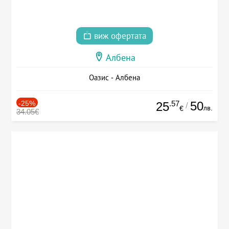
виж офертата
Албена
Оазис - Албена
-25%
.57
50
25
/
лв.
€
34.05€