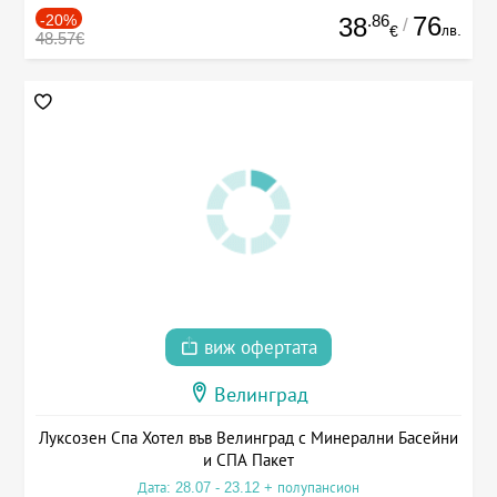
-20%
.86
76
38
/
лв.
€
48.57€
виж офертата
Велинград
Луксозен Спа Хотел във Велинград с Минерални Басейни
и СПА Пакет
Дата: 28.07 - 23.12 + полупансион