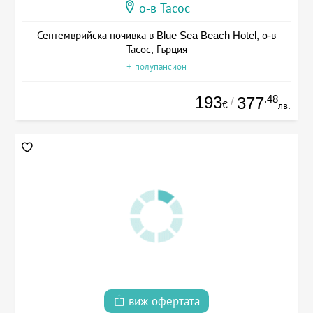
о-в Тасос
Септемврийска почивка в Blue Sea Beach Hotel, о-в
Тасос, Гърция
+ полупансион
193
.48
377
/
€
лв.
виж офертата