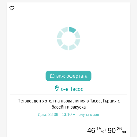
виж офертата
о-в Тасос
Петзвезден хотел на първа линия в Тасос, Гърция с
басейн и закуска
Дата: 23.08 - 13.10 + полупансион
.15
.26
46
90
/
€
лв.