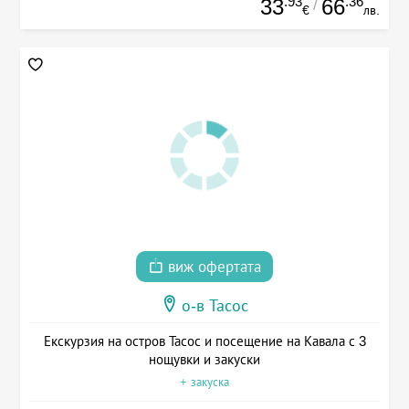
.93
.36
33
66
/
€
лв.
виж офертата
о-в Тасос
Екскурзия на остров Тасос и посещение на Кавала с 3
нощувки и закуски
+ закуска