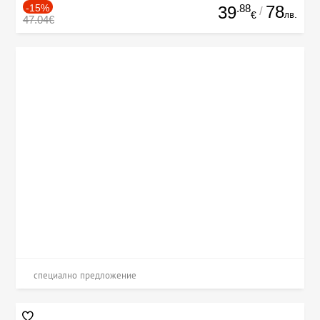
-15%
.88
78
39
/
лв.
€
47.04€
специално предложение