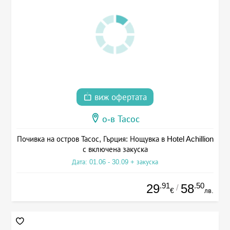
виж офертата
о-в Тасос
Почивка на остров Тасос, Гърция: Нощувка в Hotel Achillion
с включена закуска
Дата: 01.06 - 30.09 + закуска
.91
.50
29
58
/
€
лв.