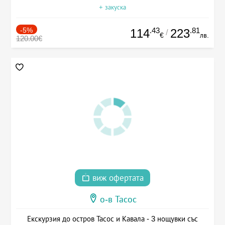
+ закуска
-5%
.43
.81
114
223
/
€
лв.
120.00€
виж офертата
о-в Тасос
Екскурзия до остров Тасос и Кавала - 3 нощувки със