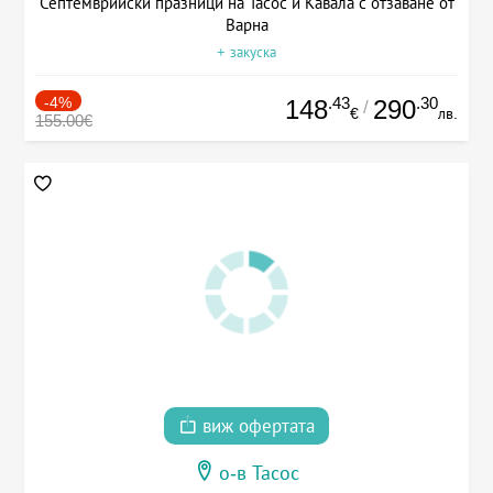
Септемврийски празници на Тасос и Кавала с отзаване от
Варна
+ закуска
-4%
.43
.30
148
290
/
€
лв.
155.00€
виж офертата
о-в Тасос