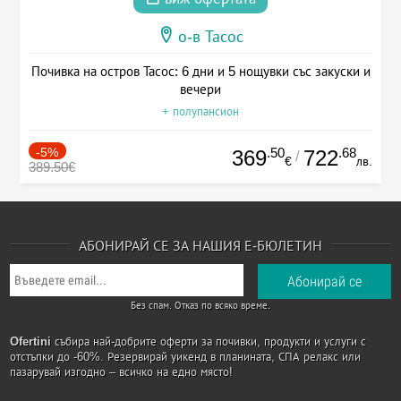
о-в Тасос
Почивка на остров Тасос: 6 дни и 5 нощувки със закуски и
вечери
+ полупансион
-5%
.50
.68
369
722
/
€
лв.
389.50€
АБОНИРАЙ СЕ ЗА НАШИЯ Е-БЮЛЕТИН
Без спам. Отказ по всяко време.
Ofertini
събира най-добрите оферти за почивки, продукти и услуги с
отстъпки до -60%. Резервирай уикенд в планината, СПА релакс или
пазарувай изгодно – всичко на едно място!