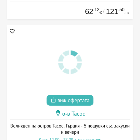
.12
.50
62
121
/
€
лв.
виж офертата
о-в Тасос
Великден на остров Тасос, Гърция - 5 нощувки със закуски
и вечери
Дата: 12.09 - 17.09 + полупансион