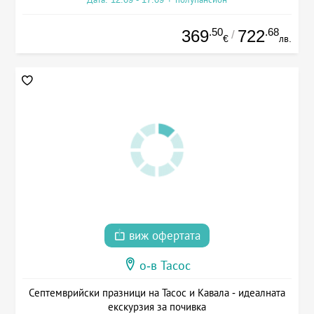
.50
.68
369
722
/
€
лв.
виж офертата
о-в Тасос
Септемврийски празници на Тасос и Кавала - идеалната
екскурзия за почивка