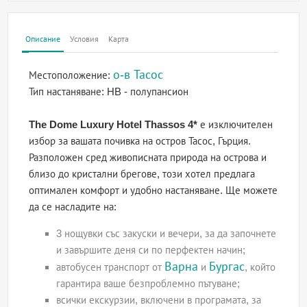
Описание
Условия
Карта
о-в Тасос
Местоположение:
Тип настаняване:
HB - полупансион
The Dome Luxury Hotel Thassos 4*
е изключителен
избор за вашата почивка на остров Тасос, Гърция.
Разположен сред живописната природа на острова и
близо до кристални брегове, този хотел предлага
оптимален комфорт и удобно настаняване. Ще можете
да се насладите на:
3 нощувки със закуски и вечери, за да започнете
и завършите деня си по перфектен начин;
Варна
Бургас
автобусен транспорт от
и
, който
гарантира ваше безпроблемно пътуване;
всички екскурзии, включени в програмата, за