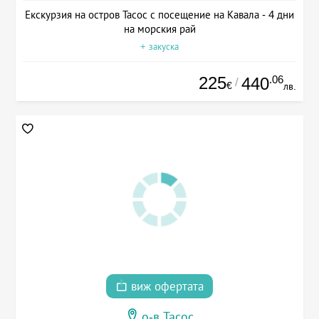
Екскурзия на остров Тасос с посещение на Кавала - 4 дни
на морския рай
+ закуска
225
.06
440
/
€
лв.
виж офертата
о-в Тасос