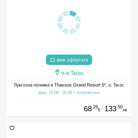
виж офертата
о-в Тасос
Луксозна почивка в Thassos Grand Resort 5*, о. Тасос
Дата: 15.06 - 30.09 + полупансион
.26
.50
68
133
/
€
лв.