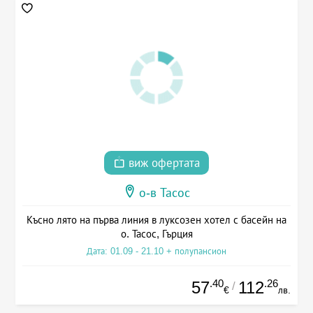
виж офертата
о-в Тасос
Късно лято на първа линия в луксозен хотел с басейн на
о. Тасос, Гърция
Дата: 01.09 - 21.10 + полупансион
.40
.26
57
112
/
€
лв.