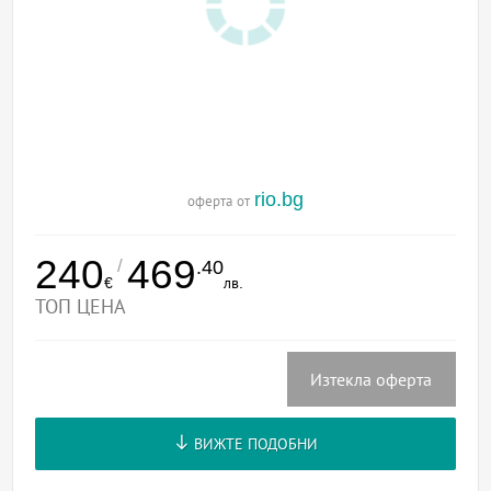
rio.bg
оферта от
240
469
/
.40
€
лв.
ТОП ЦЕНА
Изтекла оферта
ВИЖТЕ ПОДОБНИ