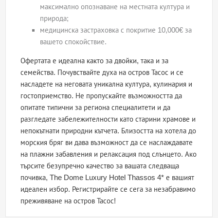
максимално опознаване на местната култура и
природа;
медицинска застраховка с покритие 10,000€ за
вашето спокойствие.
Офертата е идеална както за двойки, така и за
семейства. Почувствайте духа на остров Тасос и се
насладете на неговата уникална култура, кулинария и
гостоприемство. Не пропускайте възможността да
опитате типични за региона специалитети и да
разгледате забележителности като старини храмове и
непокътнати природни кътчета. Близостта на хотела до
морския бряг ви дава възможност да се наслаждавате
на плажни забавления и релаксация под слънцето. Ако
търсите безупречно качество за вашата следваща
почивка, The Dome Luxury Hotel Thassos 4* е вашият
идеален избор. Регистрирайте се сега за незабравимо
преживяване на остров Тасос!