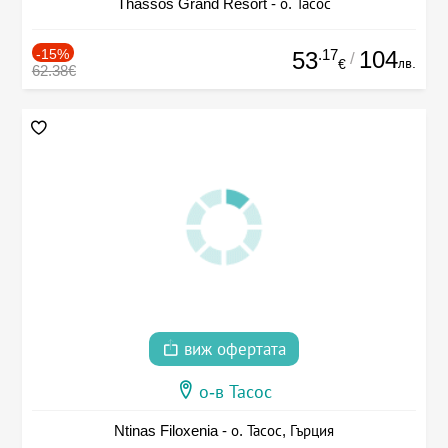
Thassos Grand Resort - о. Тасос
-15%
.17
104
53
/
лв.
€
62.38€
виж офертата
о-в Тасос
Ntinas Filoxenia - о. Тасос, Гърция