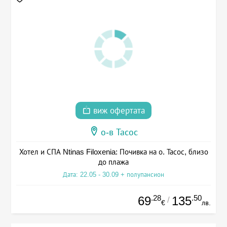
виж офертата
о-в Тасос
Хотел и СПА Ntinas Filoxenia: Почивка на о. Тасос, близо
до плажа
Дата: 22.05 - 30.09 + полупансион
.28
.50
69
135
/
€
лв.