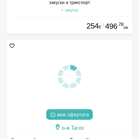
закуски и транспорт
+ закуска
254
.78
496
/
€
лв.
виж офертата
о-в Тасос