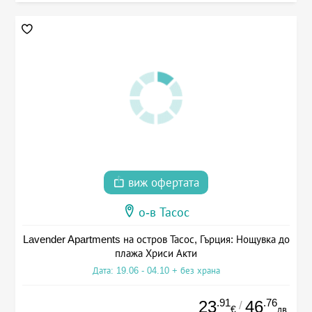
виж офертата
о-в Тасос
Lavender Apartments на остров Тасос, Гърция: Нощувка до
плажа Хриси Акти
Дата: 19.06 - 04.10 + без храна
.91
.76
23
46
/
€
лв.