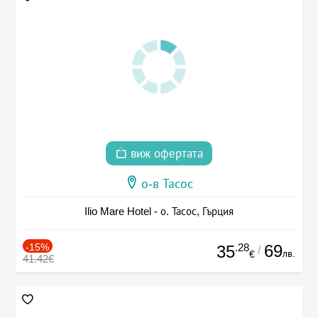
виж офертата
о-в Тасос
Ilio Mare Hotel - о. Тасос, Гърция
-15%
.28
69
35
/
лв.
€
41.42€