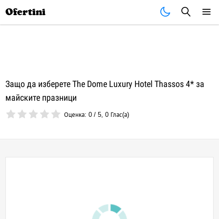
Почивки
Стоки
В града
Всички оферти
Ofertini
Защо да изберете The Dome Luxury Hotel Thassos 4* за
майските празници
Оценка:
0
/
5
,
0
Глас(а)