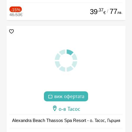
-15%
.37
77
39
/
лв.
€
46.53€
виж офертата
о-в Тасос
Alexandra Beach Thassos Spa Resort - о. Тасос, Гърция