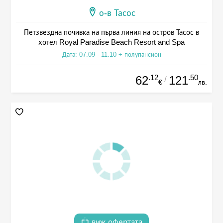
о-в Тасос
Петзвездна почивка на първа линия на остров Тасос в
хотел Royal Paradise Beach Resort and Spa
Дата: 07.09 - 11.10 + полупансион
.12
.50
62
121
/
€
лв.
виж офертата