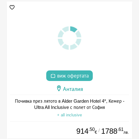
виж офертата
Анталия
Почивка през лятото в Alder Garden Hotel 4*, Кемер -
Ultra All Inclusive с полет от София
+ all inclusive
.50
.61
914
1788
/
€
лв.