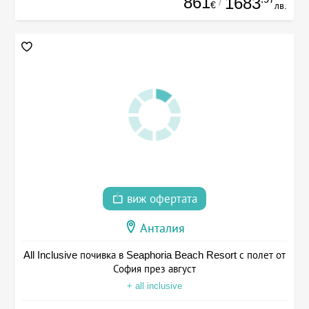
861
1683
/
€
лв.
виж офертата
Анталия
All Inclusive почивка в Seaphoria Beach Resort с полет от
София през август
+ all inclusive