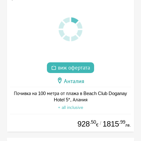
виж офертата
Анталия
Почивка на 100 метра от плажа в Beach Club Doganay
Hotel 5*, Алания
+ all inclusive
.50
.99
928
1815
/
€
лв.