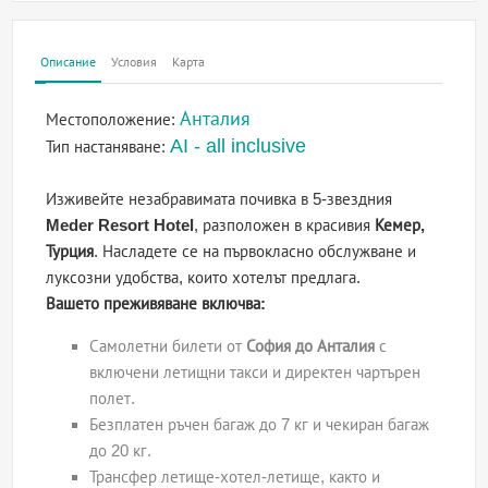
Описание
Условия
Карта
Анталия
Местоположение:
AI - all inclusive
Тип настаняване:
Изживейте незабравимата почивка в 5-звездния
Meder Resort Hotel
, разположен в красивия
Кемер,
Турция
. Насладете се на първокласно обслужване и
луксозни удобства, които хотелът предлага.
Вашето преживяване включва:
Самолетни билети от
София до Анталия
с
включени летищни такси и директен чартърен
полет.
Безплатен ръчен багаж до 7 кг и чекиран багаж
до 20 кг.
Трансфер летище-хотел-летище, както и