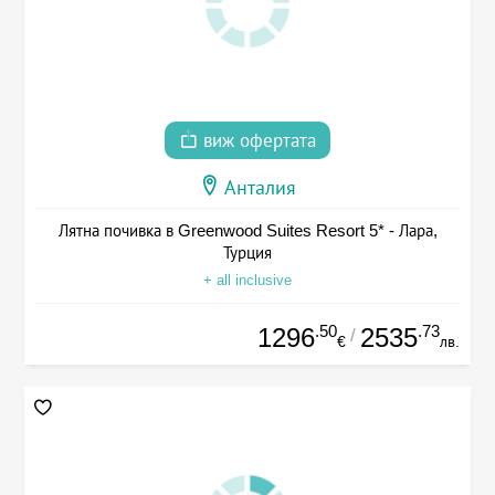
виж офертата
Анталия
Лятна почивка в Greenwood Suites Resort 5* - Лара,
Турция
+ all inclusive
.50
.73
1296
2535
/
€
лв.