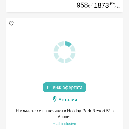
958
.69
1873
/
€
лв.
виж офертата
Анталия
Насладете се на почивка в Holiday Park Resort 5* в
Алания
+ all inclusive