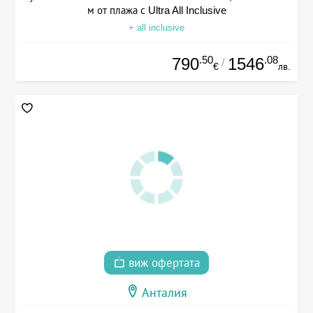
м от плажа с Ultra All Inclusive
+ all inclusive
.50
.08
790
1546
/
€
лв.
виж офертата
Анталия