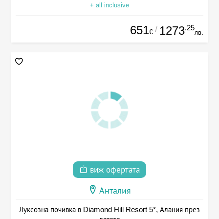
+ all inclusive
651
.25
1273
/
€
лв.
виж офертата
Анталия
Луксозна почивка в Diamond Hill Resort 5*, Алания през