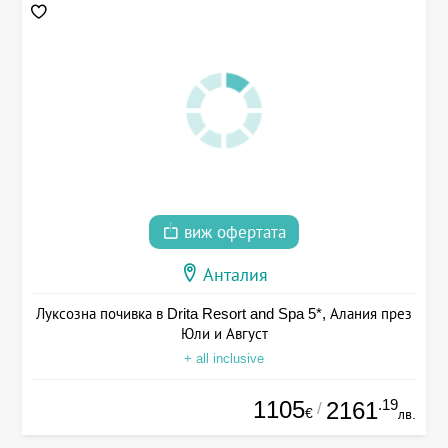
виж офертата
Анталия
Луксозна почивка в Drita Resort and Spa 5*, Алания през
Юли и Август
+ all inclusive
1105
.19
2161
/
€
лв.