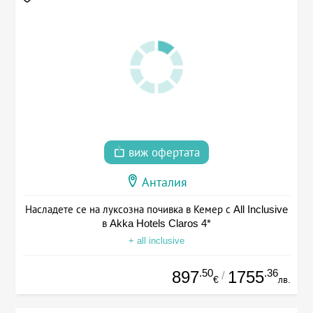
виж офертата
Анталия
Насладете се на луксозна почивка в Кемер с All Inclusive
в Akka Hotels Claros 4*
+ all inclusive
.50
.36
897
1755
/
€
лв.