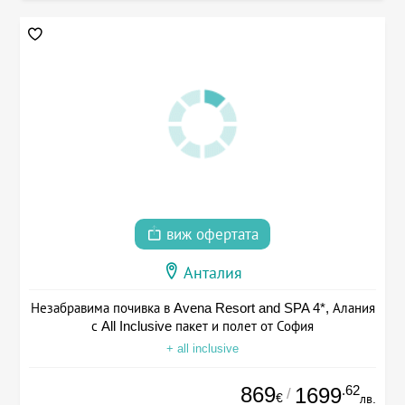
виж офертата
Анталия
Незабравима почивка в Avena Resort and SPA 4*, Алания
с All Inclusive пакет и полет от София
+ all inclusive
869
.62
1699
/
€
лв.