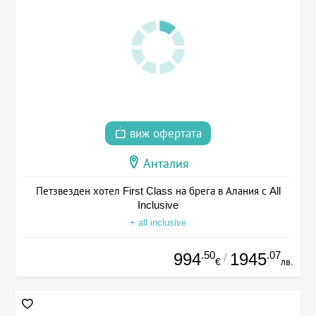
виж офертата
Анталия
Петзвезден хотел First Class на брега в Алания с All
Inclusive
+ all inclusive
.50
.07
994
1945
/
€
лв.