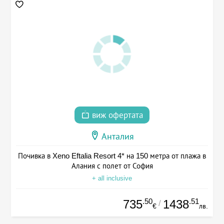
виж офертата
Анталия
Почивка в Xeno Eftalia Resort 4* на 150 метра от плажа в
Алания с полет от София
+ all inclusive
.50
.51
735
1438
/
€
лв.