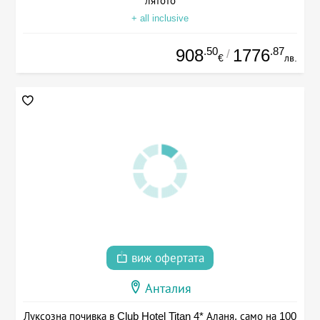
лятото
+ all inclusive
.50
.87
908
1776
/
€
лв.
виж офертата
Анталия
Луксозна почивка в Club Hotel Titan 4* Аланя, само на 100