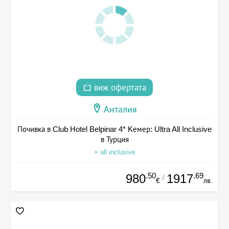
виж офертата
Анталия
Почивка в Club Hotel Belpinar 4* Kемер: Ultra All Inclusive
в Турция
+ all inclusive
.50
.69
980
1917
/
€
лв.