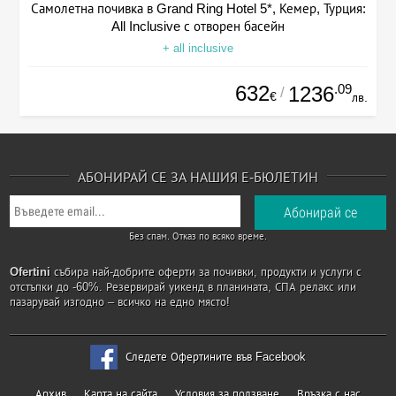
Самолетна почивка в Grand Ring Hotel 5*, Кемер, Турция:
All Inclusive с отворен басейн
+ all inclusive
632
.09
1236
/
€
лв.
АБОНИРАЙ СЕ ЗА НАШИЯ Е-БЮЛЕТИН
Без спам. Отказ по всяко време.
Ofertini
събира най-добрите оферти за почивки, продукти и услуги с
отстъпки до -60%. Резервирай уикенд в планината, СПА релакс или
пазарувай изгодно – всичко на едно място!
Следете Офертините във Facebook
Архив
Карта на сайта
Условия за ползване
Връзка с нас