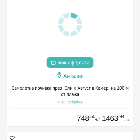
виж офертата
Анталия
Самолетна почивка през Юли и Август в Кемер, на 100 м
от плажа
+ all inclusive
.50
.94
748
1463
/
€
лв.