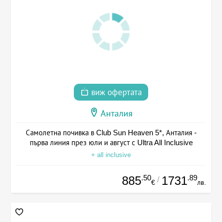
виж офертата
Анталия
Самолетна почивка в Club Sun Heaven 5*, Анталия -
първа линия през юли и август с Ultra All Inclusive
+ all inclusive
.50
.89
885
1731
/
€
лв.