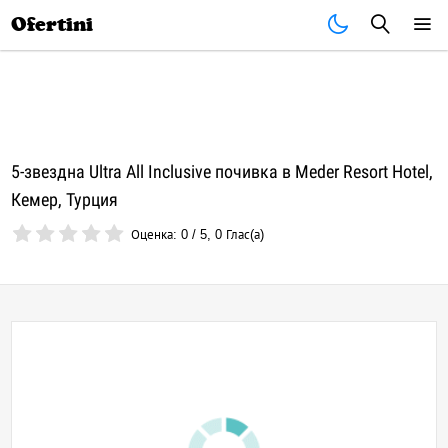
Почивки
Стоки
В града
Всички оферти
Ofertini
5-звездна Ultra All Inclusive почивка в Meder Resort Hotel,
Кемер, Турция
Оценка:
0
/
5
,
0
Глас(а)