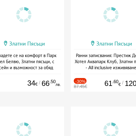
Златни Пясъци
Златни Пясъци
адете се на комфорт в Парк
Ранни записвания: Престиж Д
ел Белвю, Златни пясъци, с
Хотел Аквапарк Клуб, Златни 
сейн и възможност за обяд
- All inclusive изживяван
а: 21.07 - 15.10 + полупансион
+ all inclusive
34
.50
-30%
.60
66
61
12
/
/
€
лв.
€
87.45€