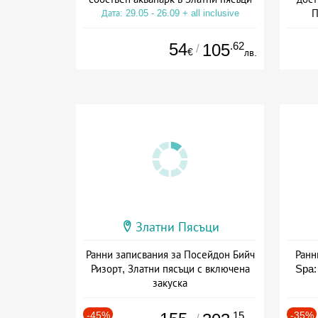
П
Дата: 29.05 - 26.09 + all inclusive
Дат
54
.62
105
/
€
лв.
Златни Пясъци
Ранни записвания за Посейдон Бийч
Ранн
Ризорт, Златни пясъци с включена
Spa:
закуска
+ закуска
-45%
.15
-35%