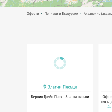
Оферти
Почивки и Екскурзии
Акваполис (аквап
Златни Пясъци
Берлин Грийн Парк - Златни пясъци
Оферт
пясъци
Дат