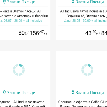
Златни Пясъци
Златни Пясъци
чивка в Златни пясъци: All
All Inclusive лятна почивка в 
ive хотел с Аквапарк и басейни
Реджина 4*, Златни пясъц
а: 08.07 - 26.09 + all inclusive
Дата: 28.05 - 30.09 + all inclus
80
.47
.20
156
43
8
/
/
€
лв.
€
Златни Пясъци
Златни Пясъци
дневен All Inclusive пакет с
Специална оферта в Grifid Club
ъп до басейн в BSA Холидей
Bolero, Златни пясъци: Нощувк