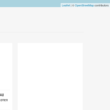
Leaflet
| ©
OpenStreetMap
contributors
All
хотел
ive