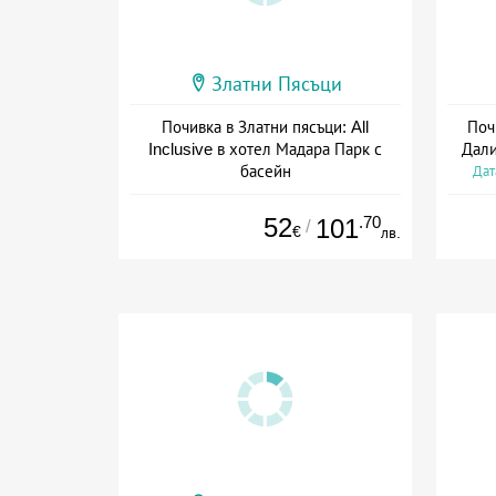
Златни Пясъци
Почивка в Златни пясъци: All
Поч
Inclusive в хотел Мадара Парк с
Дали
басейн
Дат
Дата: 03.06 - 30.09 + all inclusive
52
.70
101
/
€
лв.