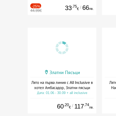
-25%
.75
66
33
/
лв.
€
44.99€
Златни Пясъци
Лято на първа линия с All Inclusive в
Лят
хотел Амбасадор, Златни пясъци
На
Дата: 01.06 - 30.09 + all inclusive
Дат
.20
.74
60
117
/
€
лв.