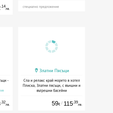
.14
2
специално предложение
лв.
Златни Пясъци
ъци -
Спа и релакс край морето в хотел
Плиска, Златни пясъци, с външни и
вътрешни басейни
ive
Дата: 01.07 - 30.09 + all inclusive
.32
59
.39
3
115
/
€
лв.
лв.