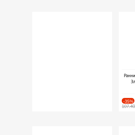
Ранни
Зл
-35%
107.4