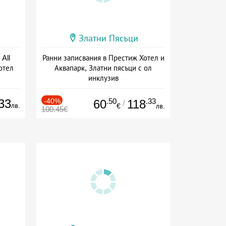
Златни Пясъци
All
Ранни записвания в Престиж Хотел и
отел
Аквапарк, Златни пясъци с ол
инклузив
ive
+ all inclusive
33
-40%
.50
.33
60
118
/
лв.
€
лв.
100.45€