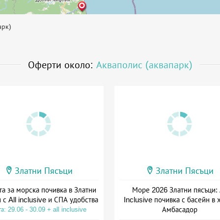
арк)
Оферти около:
Акваполис (аквапарк)
Златни Пясъци
Златни Пясъци
а за морска почивка в Златни
Море 2026 Златни пясъци: 
 с All inclusive и СПА удобства
Inclusive почивка с басейн в 
Амбасадор
а: 29.06 - 30.09 + all inclusive
Дата: 26.06 - 30.09 + all inclus