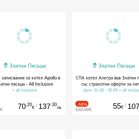
Златни Пясъци
Златни Пясъци
 записвания за хотел Apollo в
СПА хотел Алегра във Златни 
атни пясъци - All Inclusive
със страхотни оферти за ля
+ all inclusive
Дата: 01.06 - 30.09 + all inclus
.20
.30
-58%
55
70
137
10
/
/
€
€
лв.
0€
132.00€