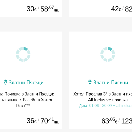
30
.67
42
58
8
/
/
€
€
лв.
Златни Пясъци
Златни Пясъци
на Почивка в Златни Пясъци:
Хотел Преслав 3* в Златни пяс
станяване с Басейн в Хотел
All Inclusive почивка
Рива***
Дата: 01.06 - 30.09 + all inclus
а: 13.07 - 03.09 + полупансион
36
.41
.05
70
63
12
/
/
€
лв.
€