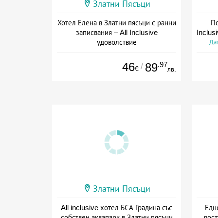
Златни Пясъци
Хотел Елена в Златни пясъци с ранни
По
записвания – All Inclusive
Inclus
удоволствие
Дат
+ all inclusive
46
.97
89
/
€
лв.
Златни Пясъци
All inclusive хотел БСА Градина със
Едно
собствен аквапарк в Златни пясъци
дост