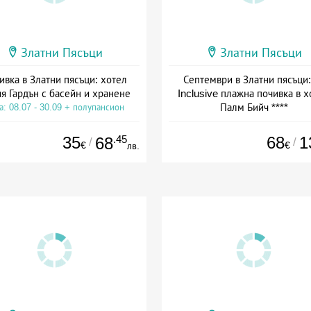
Златни Пясъци
Златни Пясъци
ивка в Златни пясъци: хотел
Септември в Златни пясъци: 
я Гардън с басейн и хранене
Inclusive плажна почивка в х
Палм Бийч ****
а: 08.07 - 30.09 + полупансион
Дата: 04.09 - 29.09 + all inclus
35
.45
68
1
68
/
/
€
€
лв.