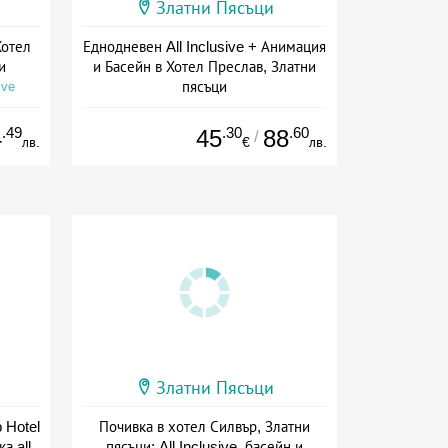
Златни Пясъци
Хотел
Еднодневен All Inclusive + Анимация
и
и Басейн в Хотел Преслав, Златни
пясъци
ive
Дата: 01.06 - 30.09 + all inclusive
.49
.30
.60
4
45
88
/
лв.
€
лв.
Златни Пясъци
 Hotel
Почивка в хотел Силвър, Златни
а all
пясъци: All Inclusive, басейн и