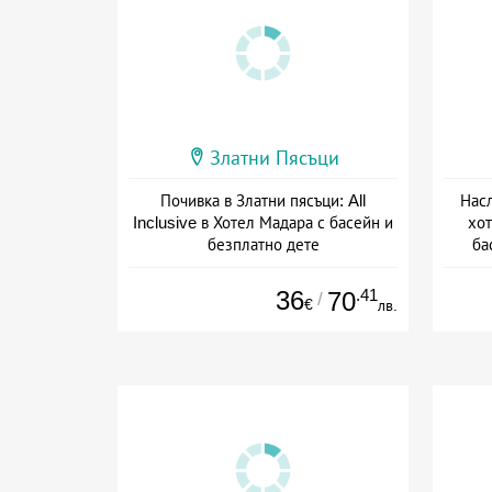
Златни Пясъци
Почивка в Златни пясъци: All
Насл
Inclusive в Хотел Мадара с басейн и
хот
безплатно дете
ба
Дата: 30.04 - 30.09 + all inclusive
Дат
36
.41
70
/
€
лв.