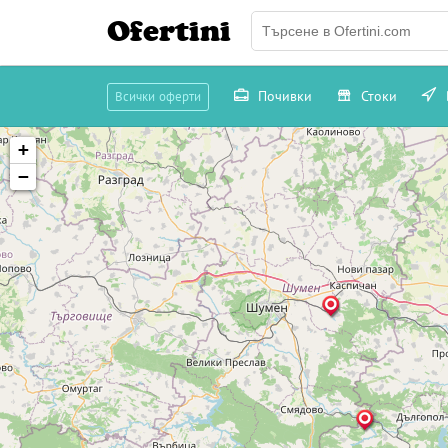
Ofertini
Почивки
Стоки
Всички оферти
+
−