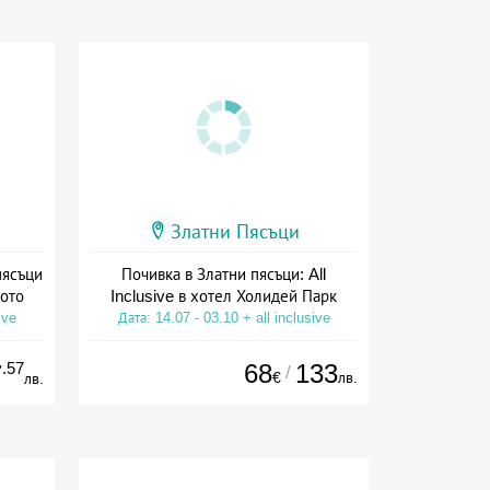
Златни Пясъци
пясъци
Почивка в Златни пясъци: All
тото
Inclusive в хотел Холидей Парк
ive
Дата: 14.07 - 03.10 + all inclusive
.57
68
133
7
/
€
лв.
лв.