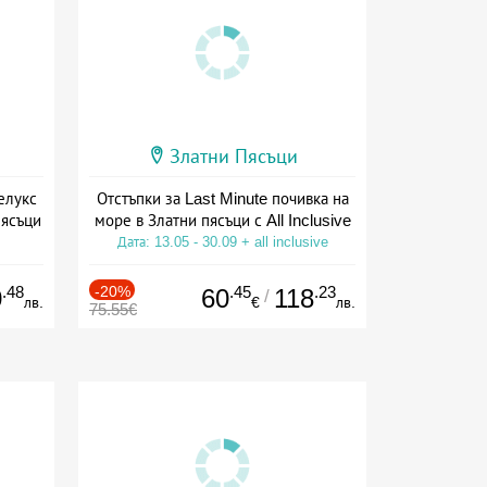
Златни Пясъци
елукс
Отстъпки за Last Minute почивка на
пясъци
море в Златни пясъци с All Inclusive
е
Дата: 13.05 - 30.09 + all inclusive
.48
-20%
.45
.23
0
60
118
/
лв.
€
лв.
75.55€