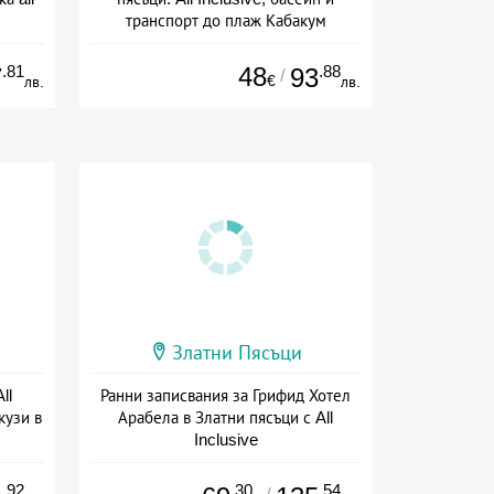
транспорт до плаж Кабакум
Дата: 07.07 - 30.09 + all inclusive
.81
48
.88
7
93
/
€
лв.
лв.
Златни Пясъци
ll
Ранни записвания за Грифид Хотел
кузи в
Арабела в Златни пясъци с All
Inclusive
ive
+ all inclusive
.92
.30
.54