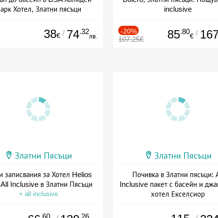
арк Хотел, Златни пясъци
inclusive
а: 14.04 - 03.10 + all inclusive
+ all inclusive
38
.32
-20%
.80
74
85
16
/
/
€
лв.
€
107.25€
Златни Пясъци
Златни Пясъци
и записвания за Хотел Helios
Почивка в Златни пясъци: A
 All Inclusive в Златни Пясъци
Inclusive пакет с басейн и джа
хотел Екселсиор
+ all inclusive
Дата: 22.07 - 09.09 + all inclus
.60
.26