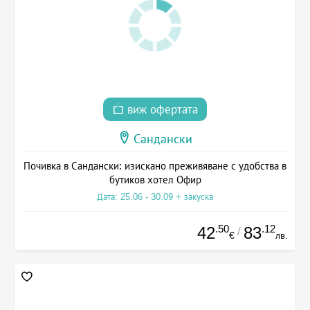
виж офертата
Сандански
Почивка в Сандански: изискано преживяване с удобства в
бутиков хотел Офир
Дата: 25.06 - 30.09 + закуска
.50
.12
42
83
/
€
лв.