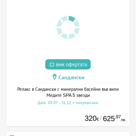
виж офертата
Сандански
Релакс в Сандански с минерални басейни във вили
Медите SPA 5 звезди
Дата: 03.07 - 31.12 + полупансион
320
.87
625
/
€
лв.