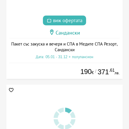
виж офертата
Сандански
Пакет със закуска и вечеря и СПА в Медите СПА Резорт,
Сандански
Дата: 05.01 - 31.12 + полупансион
190
.61
371
/
€
лв.