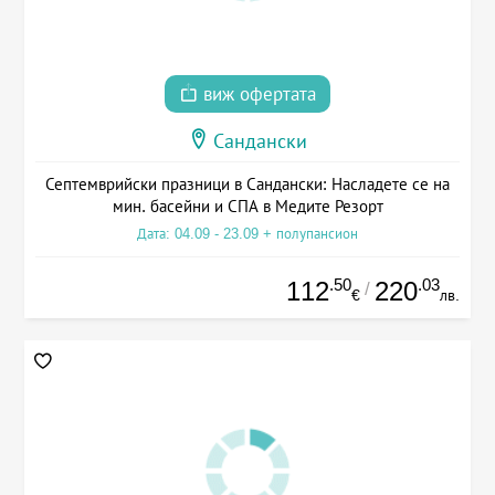
виж офертата
Сандански
Септемврийски празници в Сандански: Насладете се на
мин. басейни и СПА в Медите Резорт
Дата: 04.09 - 23.09 + полупансион
.50
.03
112
220
/
€
лв.