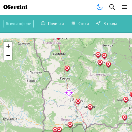
Ofertini
Почивки
Стоки
В града
Всички оферти
+
−