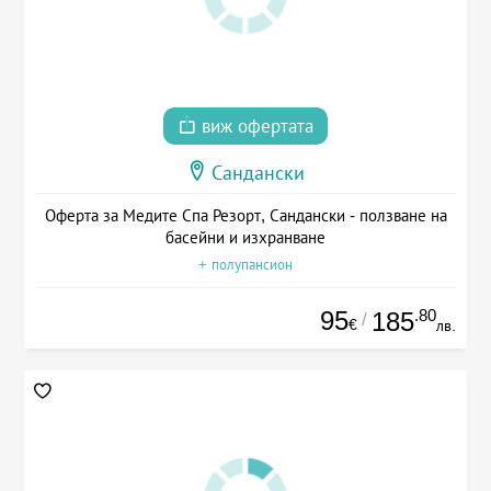
виж офертата
Сандански
Оферта за Медите Спа Резорт, Сандански - ползване на
басейни и изхранване
+ полупансион
95
.80
185
/
€
лв.