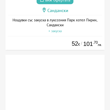
виж офертата
Сандански
Нощувки със закуска в луксозния Парк хотел Пирин,
Сандански
+ закуска
52
.70
101
/
€
лв.