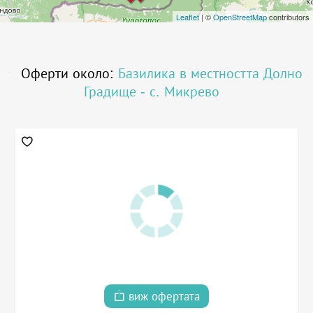
Leaflet
| ©
OpenStreetMap
contributors
Оферти около:
Базилика в местността Долно
Градище - с. Микрево
виж офертата