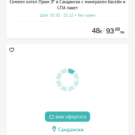
Семеен хотел Прим 3* в Сандански с минерален басейн и
СПА пакет
Дата: 01.02 - 22.12 + без храна
48
.88
93
/
€
лв.
виж офертата
Сандански