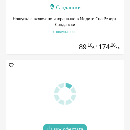
Сандански
Нощувка с включено изхранване в Медите Спа Резорт,
Сандански
+ полупансион
.10
.26
89
174
/
€
лв.
виж офертата