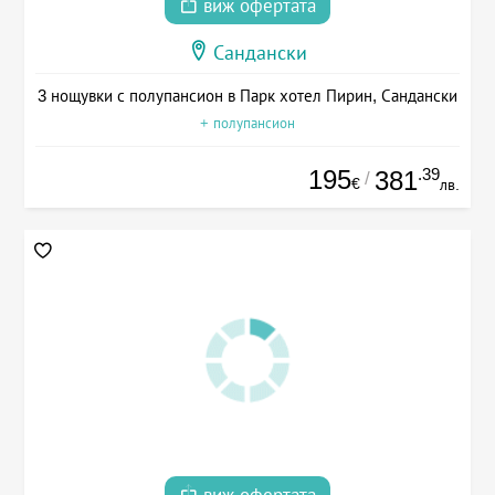
виж офертата
Сандански
3 нощувки с полупансион в Парк хотел Пирин, Сандански
+ полупансион
195
.39
381
/
€
лв.