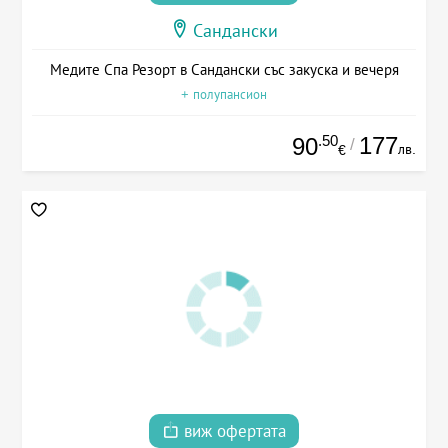
Сандански
Медите Спа Резорт в Сандански със закуска и вечеря
+ полупансион
.50
177
90
/
лв.
€
виж офертата