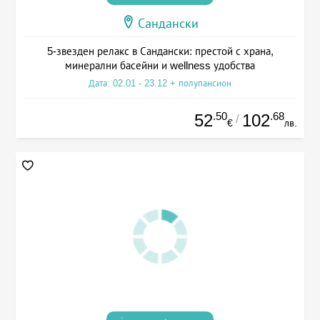
Сандански
5-звезден релакс в Сандански: престой с храна,
минерални басейни и wellness удобства
Дата: 02.01 - 23.12 + полупансион
.50
.68
52
102
/
€
лв.