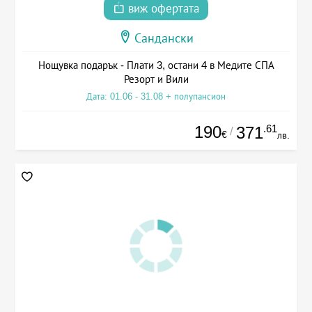
виж офертата
Сандански
Нощувка подарък - Плати 3, остани 4 в Медите СПА
Резорт и Вили
Дата: 01.06 - 31.08 + полупансион
190
.61
371
/
€
лв.