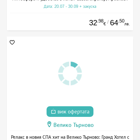
Дата: 20.07 - 30.09 + закуска
.98
.50
32
64
/
€
лв.
виж офертата
Велико Търново
Релакс в новия СПА хит на Велико Търново: Гранд Хотел с