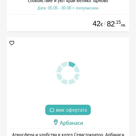
спокойствие и уют край Велико Търново
Дата: 05.05 - 30.09 + полупансион
42
.15
82
/
€
лв.
виж офертата
Арбанаси
Атмосфера и удобства в хотел Севастократор, Арбанаси