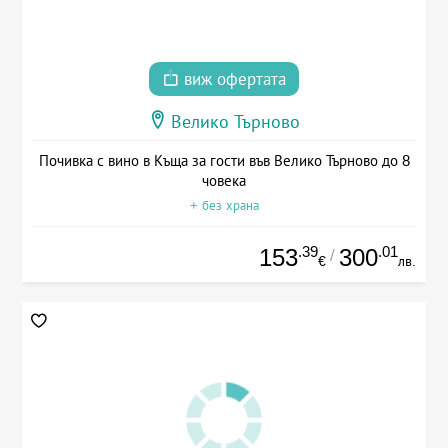
виж офертата
Велико Търново
Почивка с вино в Къща за гости във Велико Търново до 8
човека
+ без храна
.39
.01
153
300
/
€
лв.