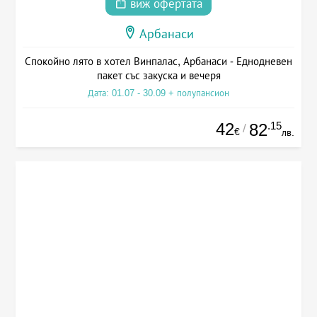
виж офертата
Арбанаси
Спокойно лято в хотел Винпалас, Арбанаси - Еднодневен
пакет със закуска и вечеря
Дата: 01.07 - 30.09 + полупансион
42
.15
82
/
€
лв.