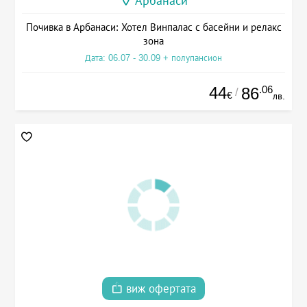
Арбанаси
Почивка в Арбанаси: Хотел Винпалас с басейни и релакс
зона
Дата: 06.07 - 30.09 + полупансион
44
.06
86
/
€
лв.
виж офертата