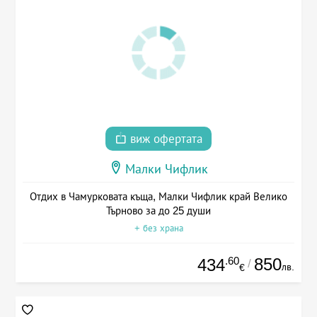
виж офертата
Малки Чифлик
Отдих в Чамурковата къща, Малки Чифлик край Велико
Търново за до 25 души
+ без храна
.60
850
434
/
лв.
€