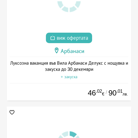
виж офертата
Арбанаси
Луксозна ваканция във Вила Арбанаси Делукс с нощувка и
закуска до 30 декември
+ закуска
.02
.01
46
90
/
€
лв.