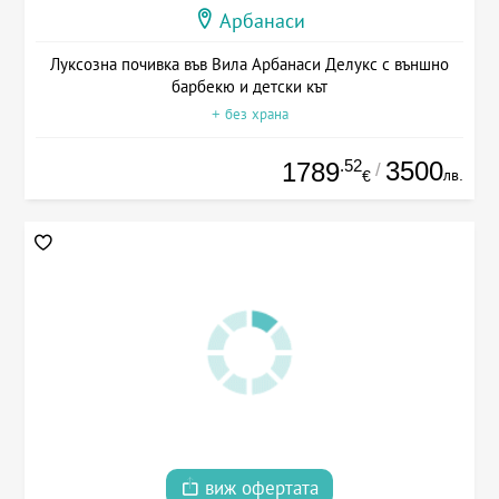
Арбанаси
Луксозна почивка във Вила Арбанаси Делукс с външно
барбекю и детски кът
+ без храна
.52
3500
1789
/
лв.
€
виж офертата