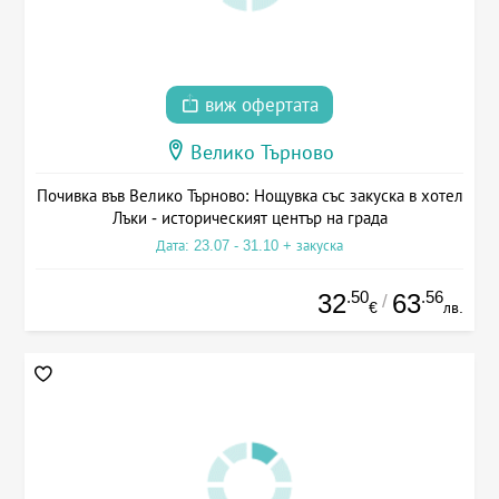
виж офертата
Велико Търново
Почивка във Велико Търново: Нощувка със закуска в хотел
Лъки - историческият център на града
Дата: 23.07 - 31.10 + закуска
.50
.56
32
63
/
€
лв.