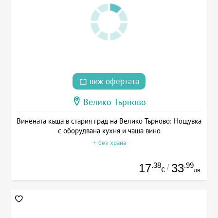
виж офертата
Велико Търново
Винената къща в стария град на Велико Търново: Нощувка
с оборудвана кухня и чаша вино
+ без храна
.38
.99
17
33
/
€
лв.