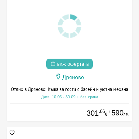
виж офертата
Дряново
Отдих в Дряново: Къща за гости с басейн и уютна механа
Дата: 10.06 - 30.09 + без храна
.66
590
301
/
лв.
€