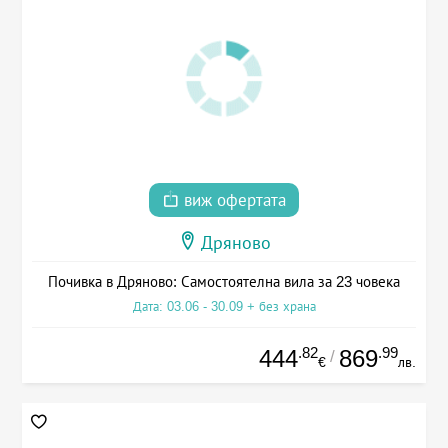
виж офертата
Дряново
Почивка в Дряново: Самостоятелна вила за 23 човека
Дата: 03.06 - 30.09 + без храна
.82
.99
444
869
/
€
лв.