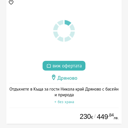
виж офертата
Дряново
Отдъхнете в Къща за гости Никола край Дряново с басейн
и природа
+ без храна
230
.84
449
/
€
лв.