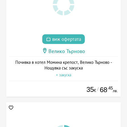
виж офертата
Велико Търново
Почивка в хотел Момина крепост, Велико Търново -
Нощувка със закуска
+ закуска
35
.45
68
/
€
лв.