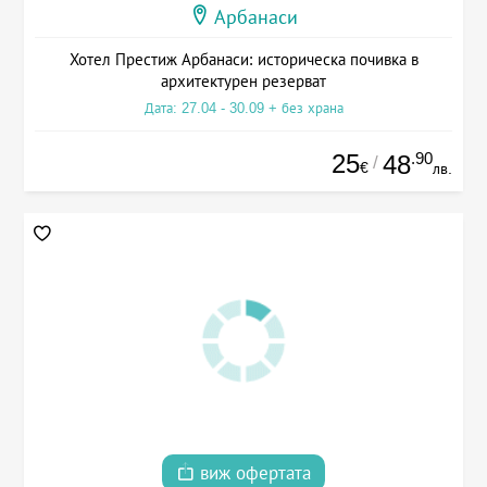
Арбанаси
Хотел Престиж Арбанаси: историческа почивка в
архитектурен резерват
Дата: 27.04 - 30.09 + без храна
25
.90
48
/
€
лв.
виж офертата