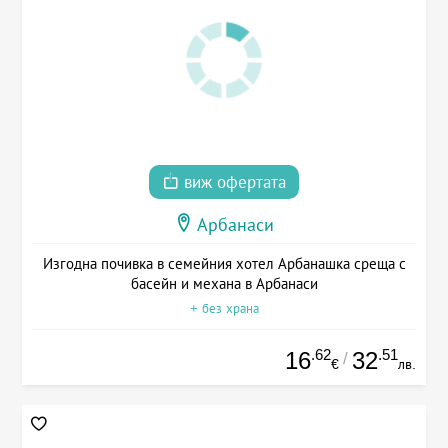
виж офертата
Арбанаси
Изгодна почивка в семейния хотел Арбанашка среща с
басейн и механа в Арбанаси
+ без храна
.62
.51
16
32
/
€
лв.