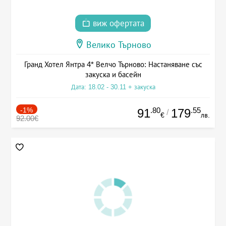
виж офертата
Велико Търново
Гранд Хотел Янтра 4* Велчо Търново: Настаняване със
закуска и басейн
Дата: 18.02 - 30.11 + закуска
-1%
.80
.55
91
179
/
€
лв.
92.00€