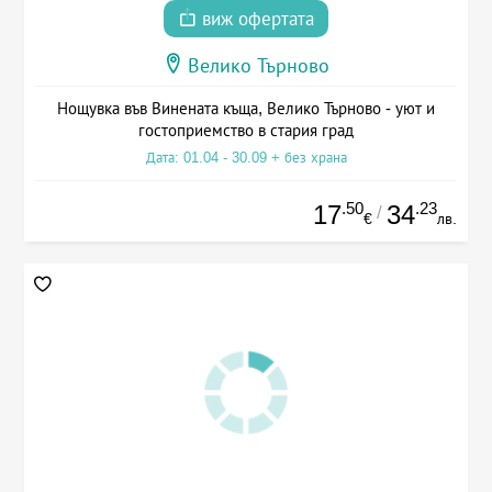
виж офертата
Велико Търново
Нощувка във Винената къща, Велико Търново - уют и
гостоприемство в стария град
Дата: 01.04 - 30.09 + без храна
.50
.23
17
34
/
€
лв.