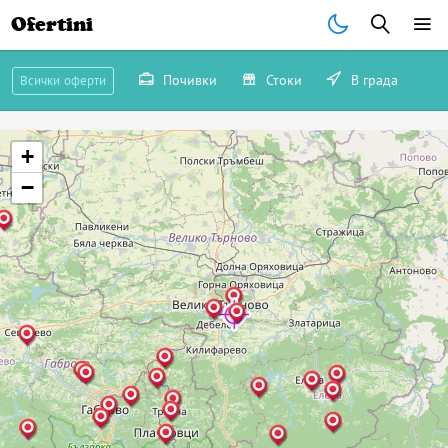
Ofertini
Почивки
Стоки
В града
Всички оферти
+
−