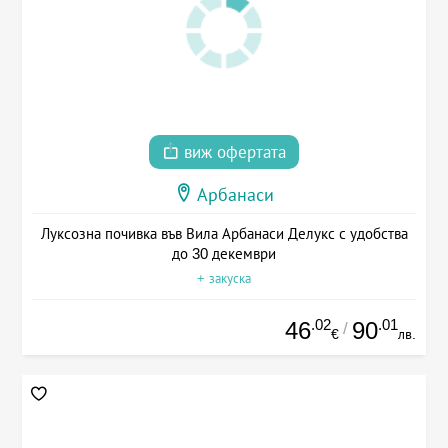
виж офертата
Арбанаси
Луксозна почивка във Вила Арбанаси Делукс с удобства
до 30 декември
+ закуска
.02
.01
46
90
/
€
лв.