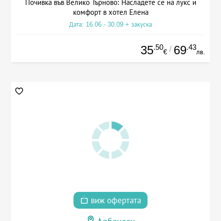
Почивка във Велико Търново: Насладете се на лукс и
комфорт в хотел Елена
Дата: 16.06 - 30.09 + закуска
.50
.43
35
69
/
€
лв.
виж офертата