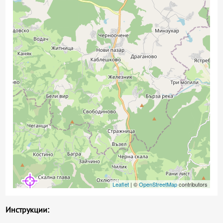
Leaflet
| ©
OpenStreetMap
contributors
Инструкции: