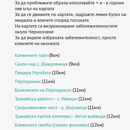
За да приближите образа използвайте + и - в горния
ляв ъгъл на картата
За да се движите по картата, задръжте левия бутон на
мишката и влачете според посоката
На картата са визуализирани забележителностите
около Черноочене
За да видите избраната забележителност, просто
кликнете на иконката
Каменните гъби
(8км)
Скали над с. Дъждовница
(9км)
Пещера Утробата
(10км)
Перперикон
(11км)
Базиликите на Перперикон
(11км)
Тракийска крепост - с. Иванци
(11км)
Средновековен мост - р. Боровица
(11км)
Тракийски култов комплекс - Ангел войвода
(12км)
Каменната сватба (скален феномен)
(12км)