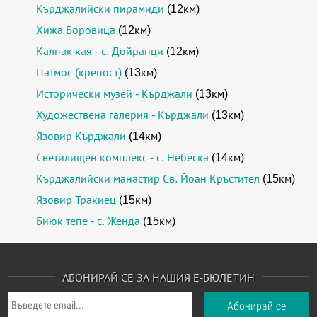
Кърджалийски пирамиди
(12км)
Хижа Боровица
(12км)
Калпак кая - с. Дойранци
(12км)
Патмос (крепост)
(13км)
Исторически музей - Кърджали
(13км)
Художествена галерия - Кърджали
(13км)
Язовир Кърджали
(14км)
Светилищен комплекс - с. Небеска
(14км)
Кърджалийски манастир Св. Йоан Кръстител
(15км)
Язовир Тракиец
(15км)
Биюк тепе - с. Женда
(15км)
АБОНИРАЙ СЕ ЗА НАШИЯ Е-БЮЛЕТИН