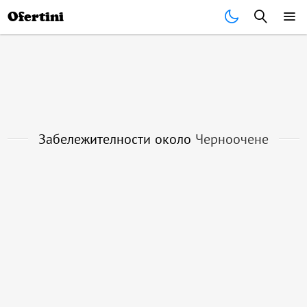
Почивки
Стоки
В града
Всички оферти
Ofertini
Забележителности около
Черноочене