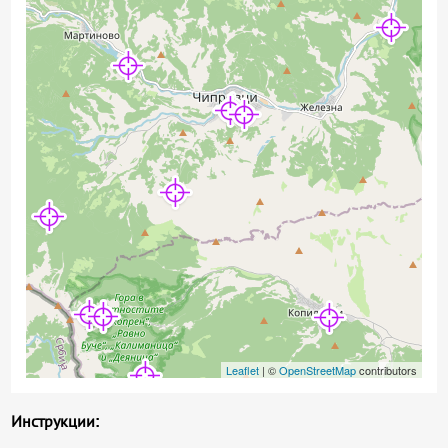
Leaflet
| ©
OpenStreetMap
contributors
Инструкции: