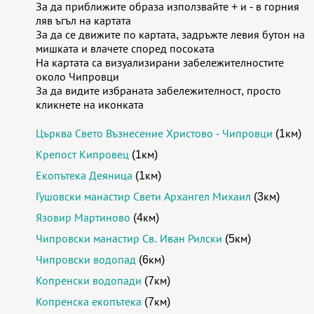
За да приближите образа използвайте + и - в горния
ляв ъгъл на картата
За да се движите по картата, задръжте левия бутон на
мишката и влачете според посоката
На картата са визуализирани забележителностите
около Чипровци
За да видите избраната забележителност, просто
кликнете на иконката
Църква Свето Възнесение Христово - Чипровци
(1км)
Крепост Кипровец
(1км)
Екопътека Деяница
(1км)
Гушовски манастир Свети Архангел Михаил
(3км)
Язовир Мартиново
(4км)
Чипровски манастир Св. Иван Рилски
(5км)
Чипровски водопад
(6км)
Копренски водопади
(7км)
Копренска екопътека
(7км)