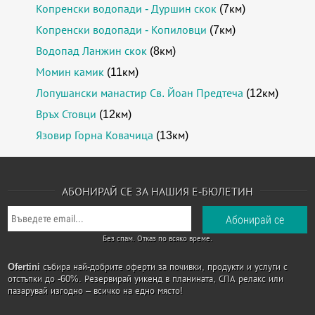
Копренски водопади - Дуршин скок
(7км)
Копренски водопади - Копиловци
(7км)
Водопад Ланжин скок
(8км)
Момин камик
(11км)
Лопушански манастир Св. Йоан Предтеча
(12км)
Връх Стовци
(12км)
Язовир Горна Ковачица
(13км)
АБОНИРАЙ СЕ ЗА НАШИЯ Е-БЮЛЕТИН
Без спам. Отказ по всяко време.
Ofertini
събира най-добрите оферти за почивки, продукти и услуги с
отстъпки до -60%. Резервирай уикенд в планината, СПА релакс или
пазарувай изгодно – всичко на едно място!