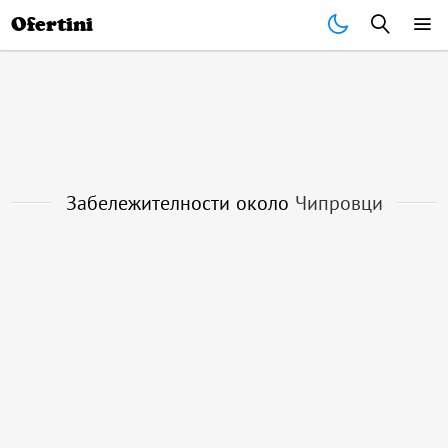
Почивки
Стоки
В града
Всички оферти
Ofertini
Забележителности около
Чипровци