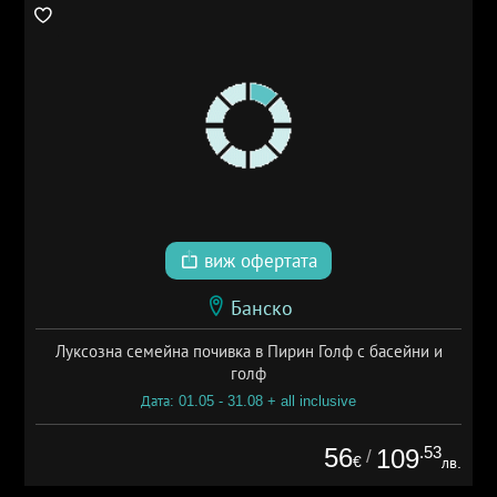
виж офертата
Банско
Луксозна семейна почивка в Пирин Голф с басейни и
голф
Дата: 01.05 - 31.08 + all inclusive
56
.53
109
/
€
лв.