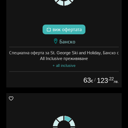
виж офертата
Банско
Специална оферта за St. George Ski and Holiday, Банско с
All Inclusive преживяване
+ all inclusive
63
.22
123
/
€
лв.