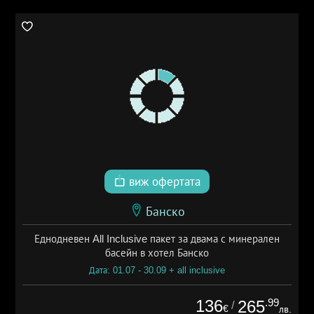
виж офертата
Банско
Еднодневен All Inclusive пакет за двама с минерален
басейн в хотел Банско
Дата: 01.07 - 30.09 + all inclusive
136
.99
265
/
€
лв.