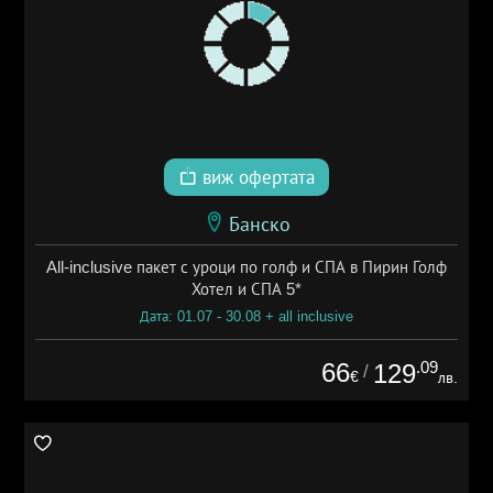
виж офертата
Банско
All-inclusive пакет с уроци по голф и СПА в Пирин Голф
Хотел и СПА 5*
Дата: 01.07 - 30.08 + all inclusive
66
.09
129
/
€
лв.