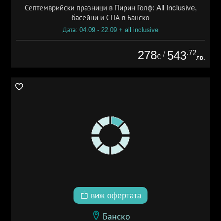
Септемврийски празници в Пирин Голф: All Inclusive,
басейни и СПА в Банско
Дата: 04.09 - 22.09 + all inclusive
278
.72
543
/
€
лв.
виж офертата
Банско