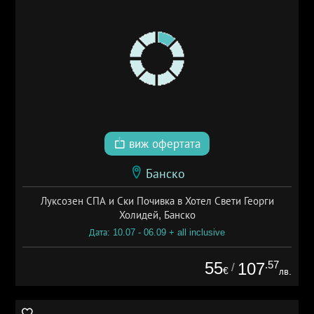
виж офертата
Банско
Луксозен СПА и Ски Почивка в Хотел Свети Георги
Холидей, Банско
Дата: 10.07 - 06.09 + all inclusive
55
.57
107
/
€
лв.