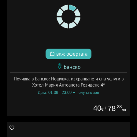
виж офертата
Банско
Почивка в Банско: Нощувка, изхранване и спа услуги в
Хотел Мария Антоанета Резиденс 4*
Дата: 01.08 - 23.09 + полупансион
40
.23
78
/
€
лв.