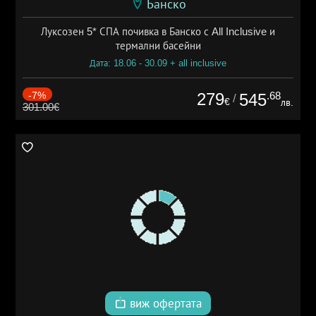
Банско
Луксозен 5* СПА почивка в Банско с All Inclusive и
термални басейни
Дата: 18.06 - 30.09 + all inclusive
-7%
279
.68
545
/
€
лв.
301.00€
виж офертата