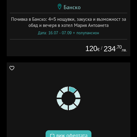
Банско
Почивка в Банско: 4=5 нощувки, закуска и възможност за
обяд и вечеря в хотел Мария Антоанета
Дата: 16.07 - 07.09 + полупансион
120
.70
234
/
€
лв.
виж офертата