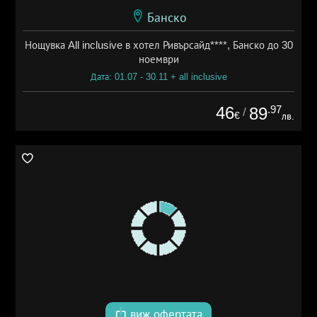
Банско
Нощувка All inclusive в хотел Ривърсайд****, Банско до 30
ноември
Дата: 01.07 - 30.11 + all inclusive
46
.97
89
/
€
лв.
виж офертата