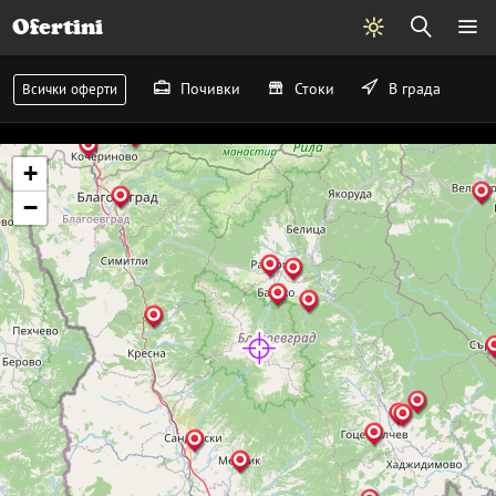
Ofertini
Почивки
Стоки
В града
Всички оферти
+
−