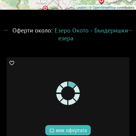
Leaflet
| ©
OpenStreetMap
contributors
Оферти около:
Езеро Окото - Бъндеришки
езера
виж офертата