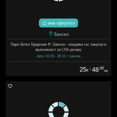
виж офертата
Банско
Парк Хотел Гардения 4*, Банско - нощувка със закуска и
възможност за СПА релакс
Дата: 01.05 - 30.11 + закуска
25
.90
48
/
€
лв.