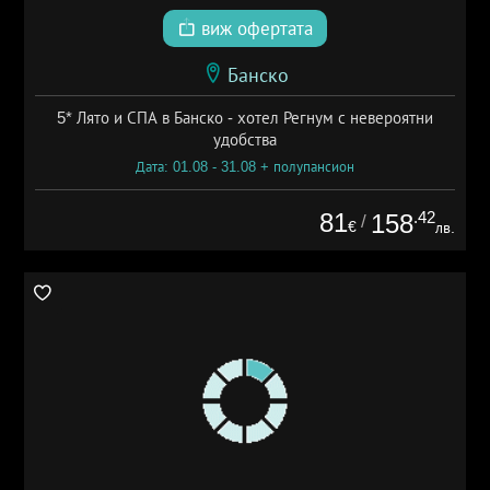
виж офертата
Банско
5* Лято и СПА в Банско - хотел Регнум с невероятни
удобства
Дата: 01.08 - 31.08 + полупансион
81
.42
158
/
€
лв.