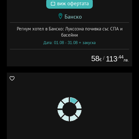
виж офертата
Банско
Регнум хотел в Банско: Луксозна почивка със СПА и
басейни
Дата: 01.08 - 31.08 + закуска
58
.44
113
/
€
лв.