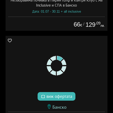
Незабравима почивка в Пирин Голф и Кънтри Клуб с All
Inclusive и СПА в Банско
Дата: 01.07 - 30.11 + all inclusive
66
.09
129
/
€
лв.
виж офертата
Банско