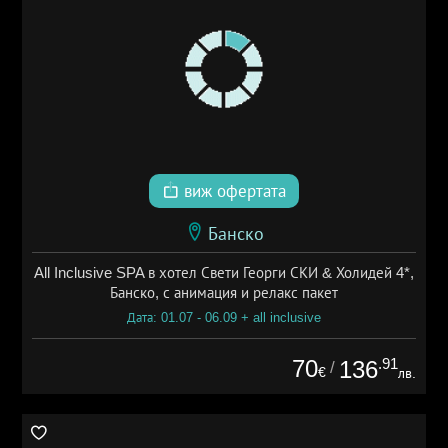
виж офертата
Банско
All Inclusive SPA в хотел Свети Георги СКИ & Холидей 4*,
Банско, с анимация и релакс пакет
Дата: 01.07 - 06.09 + all inclusive
70
.91
136
/
€
лв.