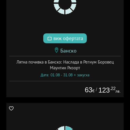
виж офертата
Банско
Лятна почивка в Банско: Наслада в Регнум Боровец
Маунтин Ризорт
Дата: 01.08 - 31.08 + закуска
63
.22
123
/
€
лв.