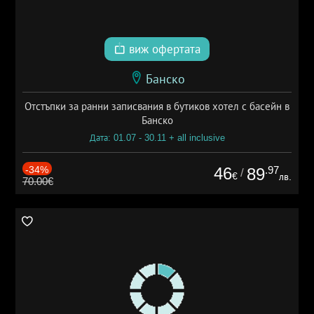
виж офертата
Банско
Отстъпки за ранни записвания в бутиков хотел с басейн в
Банско
Дата: 01.07 - 30.11 + all inclusive
-34%
46
.97
89
/
€
лв.
70.00€