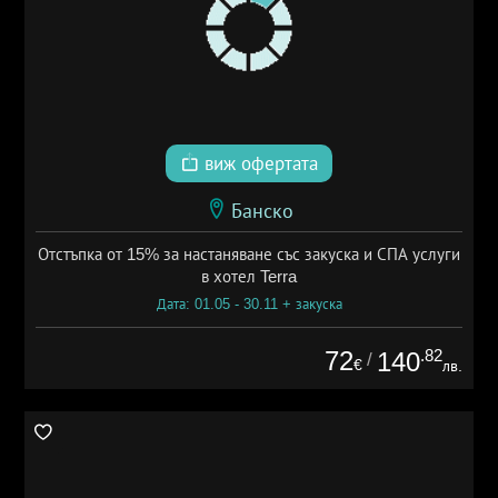
виж офертата
Банско
Отстъпка от 15% за настаняване със закуска и СПА услуги
в хотел Terra
Дата: 01.05 - 30.11 + закуска
72
.82
140
/
€
лв.