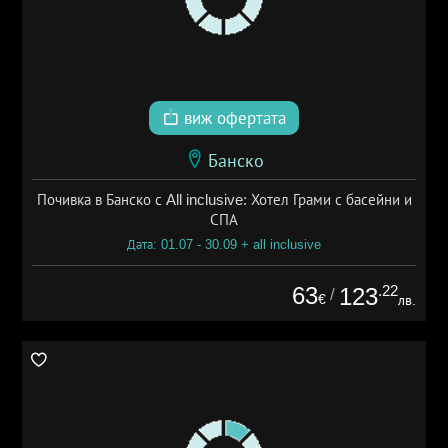
виж офертата
Банско
Почивка в Банско с All inclusive: Хотел Грами с басейни и
СПА
Дата: 01.07 - 30.09 + all inclusive
63
.22
123
/
€
лв.