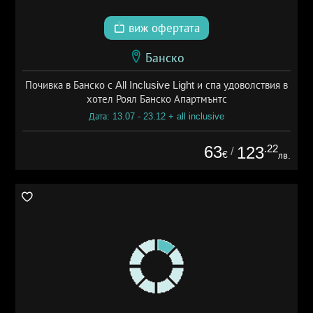
виж офертата
Банско
Почивка в Банско с All Inclusive Light и спа удоволствия в
хотел Роял Банско Апартмънтс
Дата: 13.07 - 23.12 + all inclusive
63
.22
123
/
€
лв.