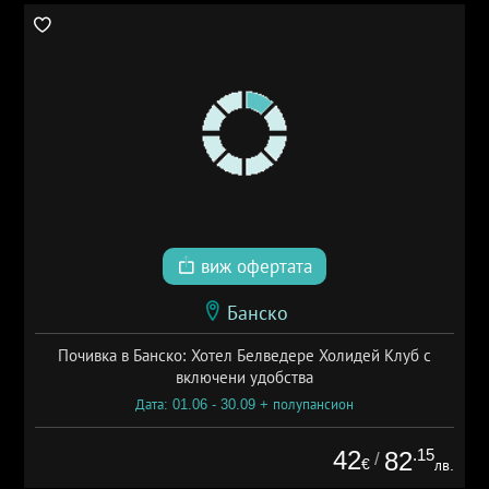
виж офертата
Банско
Почивка в Банско: Хотел Белведере Холидей Клуб с
включени удобства
Дата: 01.06 - 30.09 + полупансион
42
.15
82
/
€
лв.