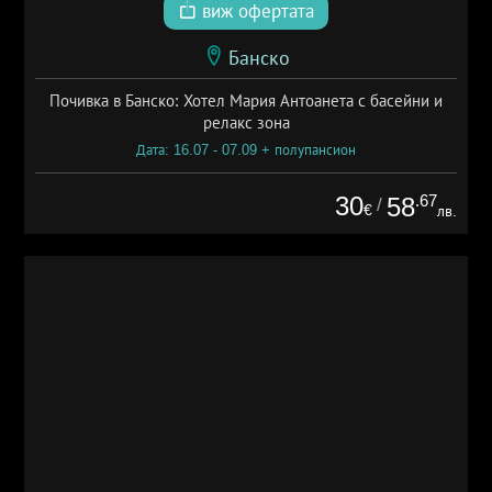
виж офертата
Банско
Почивка в Банско: Хотел Мария Антоанета с басейни и
релакс зона
Дата: 16.07 - 07.09 + полупансион
30
.67
58
/
€
лв.