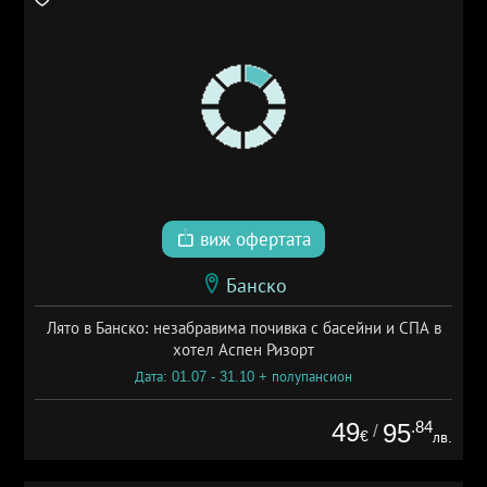
виж офертата
Банско
Лято в Банско: незабравима почивка с басейни и СПА в
хотел Аспен Ризорт
Дата: 01.07 - 31.10 + полупансион
49
.84
95
/
€
лв.